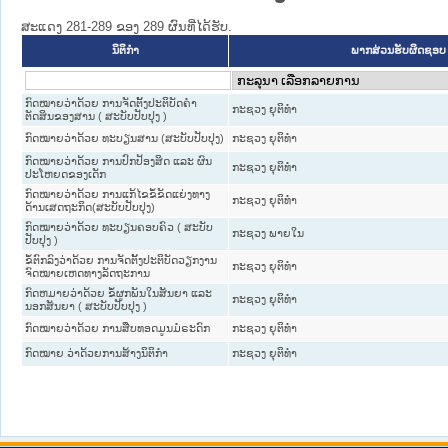
ສະແດງ 281-289 ຂອງ 289 ຜົນທີ່ໄດ້ຮັບ.
ນິຕິກໍາ
ພາກສ່ວນຮັບຜິດຊອບ
ກົດໝາຍວ່າດ້ວຍ ການຈັດຕັ້ງປະຕິບັດຄຳ
ກະຊວງ ຍຸຕິທໍາ
ຕັດສິນຂອງສານ ( ສະບັບປັບປຸງ )
ກົດໝາຍວ່າດ້ວຍ ທະບຽນສານ (ສະບັບປັບປຸງ)
ກະຊວງ ຍຸຕິທໍາ
ກົດໝາຍວ່າດ້ວຍ ການປົກປ້ອງສິດ ແລະ ຜົນ
ກະຊວງ ຍຸຕິທໍາ
ປະໂຫຍດຂອງເດັກ
ກົດໝາຍວ່າດ້ວຍ ການແກ້ໄຂຂໍ້ຂັດແຍ່ງທາງ
ກະຊວງ ຍຸຕິທໍາ
ດ້ານເສດຖະກິດ(ສະບັບປັບປຸງ)
ກົດ​ໝາຍວ່າ​ດ້ວຍ ທະບຽນຄອບຄົວ ( ສະ​ບັບ​
ກະຊວງ ພາຍໃນ
ປັບ​ປຸງ )
ຂໍ້​ຕົກ​ລົງວ່າ​ດ້ວຍ ການຈັດຕັ້ງປະຕິບັດວຽກງານ
ກະຊວງ ຍຸຕິທໍາ
ຈົດໝາຍເຫດທາງລັດຖະການ
ກົດຫມາຍວ່າດ້ວຍ ຂໍ້ຜູກພັນໃນສັນຍາ ແລະ
ກະຊວງ ຍຸຕິທໍາ
ນອກສັນຍາ ( ສະບັບປັບປຸງ )
ກົດໝາຍວ່າດ້ວຍ ການສືບທອດມູນມໍຣະດົກ
ກະຊວງ ຍຸຕິທໍາ
ກົດໝາຍ ວ່າດ້ວຍການສ້າງນິຕິກໍາ
ກະຊວງ ຍຸຕິທໍາ