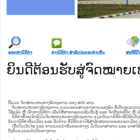
ງລັດຖະການໃຫ້ຜູ້ປະສານງານ
້ງປະຕິບັດວຽກງານຈົດໝາຍເຫດ
ລັດຖະການ ແລະ ແອັບກົດໝາຍ
ງານຈົດໝາຍເຫດທາງລັດຖະການ
ງານຈົດໝາຍເຫດທາງລັດຖະການ
ລະ ເວັບໄຊຈົດໝາຍເຫດທາງ
ລະ ເວັບໄຊຈົດໝາຍເຫດທາງ
ຍເຫດທາງລັດຖະການ ໃຫ້ຜູ້
ຸຕິທຳ
ຄານສັນຕິບານປະຊາຊົນ
າຄານຕຳຫຼວດປະຊາຊົນ
ຊາຊົນ ພາກກາງ
ຍຸຕິທຳແຫ່ງຊາດ
ພາກເໜືອ
າກກາງ
ຖະການ
າກໃຕ້
ຊອກຫານິຕິກໍາ
ຮ່າງນິຕິກໍາ ສໍາລັບປະກອບຄໍາເຫັນ
ສະຖິຕິປັ
ຍິນດີຕ້ອນຮັບສູ່ຈົດໝ
ນີ້ແມ່ນ ຈົດໝາຍເຫດທາງລັດຖະການ ຂອງ ສປປ ລາວ.
ຈົດໝາຍເຫດທາງລັດຖະການ ແມ່ນ​ເອ​ກະ​ສານ​ທາງ​ການ​ຂອງ​ລັດ ທີ່​ເປັນ​ຮູບ​ແບບ​ເອ​ເລັກ​ໂຕ​
ໃຊ້ແລ້ວ ຫຼື ເອົາຮ່າງນິຕິກໍາ ເພື່ອໃຫ້​ສາ​ທາ​ລະ​ນະ​ຊົນ​ຮັບ​ຮູ້ ແລະ ຈັດ​ຕັ້ງ​ປະ​ຕິ​ບັດ ຫ
ນິ​ຕິ​ກຳ​ທີ່​ຈະ​ເອົາ​ລົງ​ໃນ​ຈົດ​ໝາຍ​ເຫດ​ທາງ​ລັດ​ຖະ​ການ ​ແມ່ນ​ບັນ​ດາ​ນິ​ຕິ​ກຳ​ທີ່​ມີ​ຜົນ​ບັງ​
ບັນ​ດານິ​ຕິ​ກຳ​ຂັ້ນ​ເມືອງ ແລະ ຂັ້ນ​ບ້ານ ​ທີ່​ມີ​ຜົນ​ນຳ​ໃຊ້​ສຳ​ລັບ​ສະ​ເພາະ​ຂອບ​ເຂດ​ເມືອງ 
ເນື້ອໃນ​ເວັບ​ໄຊ​ ແລະ ການແນະນໍາຂັ້ນຕອນຕ່າງໆ ມີເປັນພາສາລາວ ແລະ ພາສາອັ
ອັງກິດແມ່ນແປບໍ່ເປັນທາງການ.