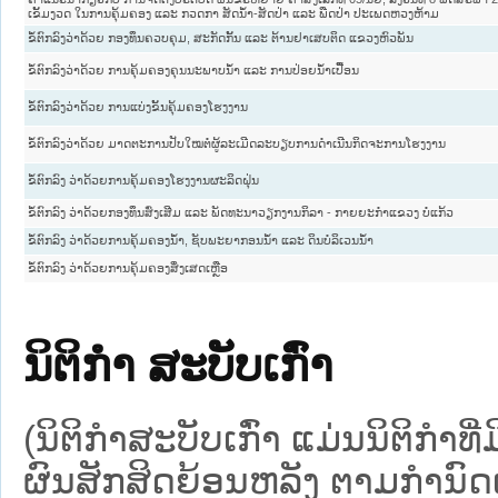
ເຂັ້ມງວດ ໃນການຄຸ້ມຄອງ ແລະ ກວດກາ ສັດນໍ້າ-ສັດປ່າ ແລະ ພືດປ່າ ປະເພດຫວງຫ້າມ
ຂໍ້ຕົກລົງວ່າດ້ວຍ ກອງທຶນຄວບຄຸມ, ສະກັດກັ້ນ ແລະ ຕ້ານຢາເສບຕິດ ແຂວງຫົວພັນ
ຂໍ້ຕົກລົງວ່າດ້ວຍ ການຄຸ້ມຄອງຄຸນນະພາບນໍ້າ ແລະ ການປ່ອຍນໍ້າເປື້ອນ
ຂໍ້ຕົກລົງວ່າດ້ວຍ ການແບ່ງຂັ້ນຄຸ້ມຄອງໂຮງງານ
ຂໍ້ຕົກລົງວ່າດ້ວຍ ມາດຕະການປັບໃໝຕໍ່ຜູ້ລະເມີດລະບຽບການດໍາເນີນກິດຈະການໂຮງງານ
ຂໍ້ຕົກລົງ ວ່າດ້ວຍການຄຸ້ມຄອງໂຮງງານຜະລິດຝຸ່ນ
ຂໍ້ຕົກລົງ ວ່າດ້ວຍກອງທຶນສົ່ງເສີມ ແລະ ພັດທະນາວຽກງານກິລາ - ກາຍຍະກຳແຂວງ ບໍ່ແກ້ວ
ຂໍ້ຕົກລົງ ວ່າດ້ວຍການຄຸ້ມຄອງນໍ້າ, ຊັບພະຍາກອນນໍ້າ ແລະ ດິນບໍລິເວນນໍ້າ
ຂໍ້ຕົກລົງ ວ່າດ້ວຍການຄຸ້ມຄອງສິ່ງເສດເຫຼືອ
ນິຕິກໍາ ສະບັບເກົ່າ
(ນິຕິກໍາສະບັບເກົ່າ ແມ່ນນິຕິກໍາ
ຜົນສັກສິດຍ້ອນຫລັງ ຕາມກໍານົດເວ