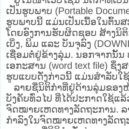
ເປັນຮູບພາບ (Portable Documen
ຮູບພາບນີ້ ແມ່ນເປັນເນື້ອໃນຕົ້
ໂດຍອົງການຮັບຜິດຊອບ ສ້າງນິຕິກ
ເບິ່ງ, ພິມ ແລະ ບັນຈຸລົງ (D
ເຊື່ອມຕໍ່ຢູ່ຂ້າງລຸ່ມ. ນອກຈາກນັ້
ເອກະສານ (word text file) ຊຶ່ງ
ຮູບແບບດັ່ງກ່າວນີ້ ແມ່ນສຳລັບໃຊ້ເປ
ລາຍຊື່ນິຕິກຳທີ່ຢູ່ດ້ານລຸ່ມຂອງ
ບັງຄັບທົ່ວໄປ ທີ່ໄດ້ປະກາດໃຊ້ແລ
ຈົດໝາຍເຫດທາງລັດຖະການ. ລາຍຊ
ກຳລົງໃນຈົດໝາຍເຫດທາງລັດຖະການ ຊ