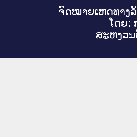
ຈົດ​ໝາຍ​ເຫດ​ທາງ​ລ
ໂດຍ: ກ
ສະ​ຫງວນ​ລ