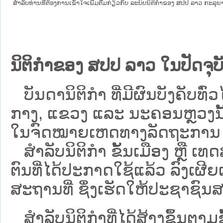
ສໍາລັບທ່ານທີ່ຕ້ອງການເຂົ້າໃຈເພີ່ມຕື່ມກ່ຽວກັບ ລະບົບນິຕິກຳຂອງ ສປປ ລາວ ກະລຸນາເຂົ
ນິຕິກຳຂອງ ສປປ ລາວ ໃນປັດຈຸບັ
ບັນດານິຕິກໍາ ທີ່ມີຜົນບັງຄັບທົ່ວໄ
ກາງ, ແຂວງ ແລະ ນະຄອນຫຼວງນັ້ນ 
ໃນຈົດໝາຍເຫດທາງລັດຖະການ ເປັ
ສຳລັບນິ​ຕິ​ກຳ ຂັ້ນເມືອງ ຫຼື 
ຕົນທີ່ໄດ້ປະກາດໃຊ້ແລ້ວ ລົງ​ເຜີຍ
ສະຖານທີ່ ຊຶ່ງເຮັດໃຫ້ປະຊາຊົນສາ
ສໍາລັບນິຕິກໍາທີ່ໄດ້ສ້າງຂຶ້ນຕາມ