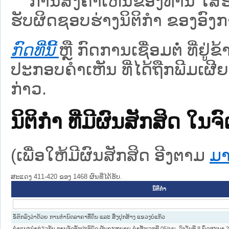
ການສົ່ງຄໍາເຫັນຂອງທ່ານ ໃສ່ຮ່
ຮັບຜິດຊອບຮ່າງນິຕິກຳ ຂອງອົງກາ
ກົດທີ່ນີ້
ຫຼື ກົດການເຊື່ອມຕໍ່ ທີ່ຢູ່
ປະກອບຄຳເຫັນ ທີ່ໄດ້ຖືກພີມເຜີຍ
ກ່າວ.
ນິຕິກໍາ ທີ່ມີຜົນສັກສິດ
(ເພື່ອໃຫ້ມີຜົນສັກສິດ ອີງຕາມ
ມາ
ສະແດງ 411-420 ຂອງ 1468 ຜົນທີ່ໄດ້ຮັບ.
ນິຕິກໍາ
ຂໍ້ຕົກລົງວ່າດ້ວຍ ການກໍານົດລາຄາທີ່ດິນ ແລະ ສິ່ງປຸກສ້າງ ແຂວງບໍ່ແກ້ວ
ຄໍາແນະນໍາກ່ຽວກັບ ການຈັດຕັ້ງປະຕິບັດ ຜັນຂະຫຍາຍ ຄໍາສັ່ງເລກທີ 05/ນຍ, ລົງວັນທີ 8 ພຶດສະພາ