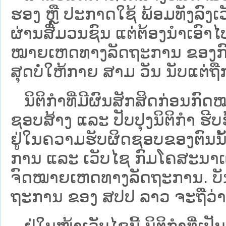
ຮອງ ຫຼື ປະກາດໃຊ້ ພ້ອມທັງລົງເ
ຜ່ານສື່ມວນຊົນ ແຕ່ຕ້ອງນໍາເອ
ໝາຍ​ເຫດ​ທາງ​ລັດ​ຖະ​ການ​ ຂອ
ສຸດບໍ່ໃຫ້ກາຍ ສາມ ວັນ ນັບແຕ່ຖື
ນິ​ຕິ​ກຳ​ທີ່​ມີ​ຜົນ​ສັກ​ສິດ​ກ່ອນ​ກົດ
ຊອບ​ສ້າງ ແລະ ປັບ​ປຸງນິ​ຕິ​ກຳ ຮີ
ຢູ່ໃນຄວາມຮັບຜິດຊອບຂອງຕົນນັ້ນ
ການ ແລະ ເວັບໄຊ​ ກົມໂຄສະນາເຜ
ຈົດໝາຍເຫດທາງລັດຖະການ. ບັນ​ດາ​ນິ​
ຖະ​ການ ຂອງ ສປ​ປ ລາວ ​ຈະຖື​ວ່າບໍ່​ມີ
ຢູ່ໃນໜ້າ​ເວັບ​ໄຊ​ນີ້ ນິຕິກຳທີ່