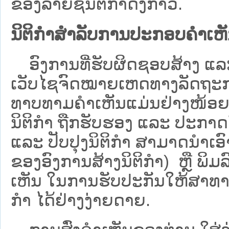
ຂອງລາຍຊື່ນິຕິກໍາດັ່ງກ່າວ.
ນິຕິກຳສຳລັບການປະກອບຄຳເຫ
ອົງການທີ່ຮັບຜິດຊອບສ້າງ ແລະ 
ເວັບ​ໄຊຈົດໝາຍເຫດທາງລັດຖະກາ
ທາບທາມຄໍາເຫັນແມ່ນຢ່າງໜ້ອຍ 6
ນິຕິກໍາ ຖືກຮັບຮອງ ແລະ ປະກາດ
ແລະ ປັບປຸງນິຕິກໍາ ສາມາດນຳເອົາຮ
ຂອງອົງການສ້າງນິຕິກຳ) ຫຼື ພິມລົງ
ເຫັນ ໃນການຮັບປະກັນໃຫ້ສາທາລ
ກຳ ໄດ້ຢ່າງງ່າຍດາຍ.