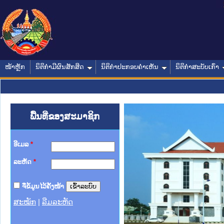
ໜ້າຫຼັກ
ນິຕິກໍາມີຜົນສັກສິດ
ນິຕິກໍາປະກອບຄໍາເຫັນ
ນິຕິກໍາສະບັບເກົ່າ
ພື້ນທີ່ຂອງສະມາຊິກ
ອີເມລ
*
ລະຫັດ
*
ຈື່ຂໍ້ມູນໄວ້ຄັ້ງໜ້າ
ສະໝັກ
|
ລືມລະຫັດ