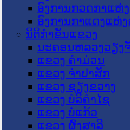
ອົງການກວດກາແຫ່ງ
ອົງການກາແດງແຫ່
ນິຕິກໍາຂັ້ນແຂວງ
ນະ​ຄອນ​ຫລວງວຽງຈ
ແຂວງ ຄໍາມ່ວນ
ແຂວງ ຈໍາປາສັກ
ແຂວງ ຊຽງຂວາງ
ແຂວງ ບໍລິຄໍາໄຊ
ແຂວງ ບໍ່ແກ້ວ
ແຂວງ ຜົ້ງສາລີ