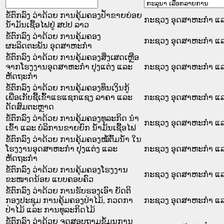
ຂໍ້ຕົກລົງ ວ່າດ້ວຍ ການຄຸ້ມຄອງປ້ຳຂາຍຍ່ອຍ
ກະຊວງ ອຸດສາຫະກຳ ແລ
ນ້ຳມັນເຊື້ອໄຟຢູ່ ສປປ ລາວ
ຂໍ້ຕົກລົງ ວ່າດ້ວຍ ການຄຸ້ມຄອງ
ກະຊວງ ອຸດສາຫະກຳ ແລ
ຜະລິດຕະພັນ ອຸດສາຫະກຳ
ຂໍ້ຕົກລົງ ວ່າດ້ວຍ ການຄຸ້ມຄອງສິ່ງເສດເຫຼືອ
ຈາກໂຮງງານອຸດສາຫະກຳ ປຸງແຕ່ງ ແລະ
ກະຊວງ ອຸດສາຫະກຳ ແລ
ຫັດຖະກຳ
ຂໍ້ຕົກລົງ ວ່າດ້ວຍ ການຄຸ້ມຄອງທຶນເງິນກູ້
ເພື່ອເກັບຊື້ເຂົ້າແຮແຊກແຊງ ລາຄາ ແລະ
ກະຊວງ ອຸດສາຫະກຳ ແລ
ດັດສົມຕະຫຼາດ
ຂໍ້ຕົກລົງ ວ່າດ້ວຍ ການຄຸ້ມຄອງທຸລະກິດ ນຳ
ກະຊວງ ອຸດສາຫະກຳ ແລ
ເຂົ້າ ແລະ ບໍລິການຂາຍຍົກ ນ້ຳມັນເຊື້ອໄຟ
ຂໍ້ຕົກລົງ ວ່າດ້ວຍ ການຄຸ້ມຄອງໝໍ້ຕົ້ມນ້ຳ ໃນ
ໂຮງງານອຸດສາຫະກຳ ປຸງແຕ່ງ ແລະ
ກະຊວງ ອຸດສາຫະກຳ ແລ
ຫັດຖະກຳ
ຂໍ້ຕົກລົງ ວ່າດ້ວຍ ການຄຸ້ມຄອງໂຮງງານ
ກະຊວງ ອຸດສາຫະກຳ ແລ
ຂະໜາດນ້ອຍ ແບບຄອບຄົວ
ຂໍ້ຕົກລົງ ວ່າດ້ວຍ ການຮັບຮອງເອົາ ຍັດຕິ
ກອງປະຊຸມ ການຄຸ້ມຄອງປ່າໄມ້, ກວດກາ
ກະຊວງ ອຸດສາຫະກຳ ແລ
ປ່າໄມ້ ແລະ ການທຸລະກິດໄມ້
ຂໍ້ຕົກລົງ ວ່າດ້ວຍ ຈຸດສອບຖາມຂໍ້ມູນການ