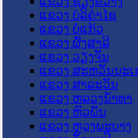
ແຂວງ ຊຽງຂວາງ
ແຂວງ ບໍລິຄໍາໄຊ
ແຂວງ ບໍ່ແກ້ວ
ແຂວງ ຜົ້ງສາລີ
ແຂວງ ວຽງຈັນ
ແຂວງ ສະຫວັນນະເ
ແຂວງ ສາລະວັນ
ແຂວງ ຫລວງນໍ້າທາ
ແຂວງ ຫົວພັນ
ແຂວງ ຫຼວງພະບາງ