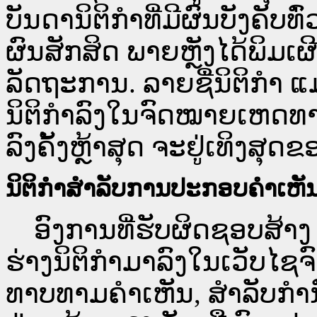
ບັນດານິຕິກຳທີ່ມີຜົນບັງຄັບທ
ຜົນສັກສິດ ພາຍຫຼັງໄດ້ພິມ
ລັດຖະການ. ລາຍຊື່ນິຕິກຳ ແ
ນິຕິກຳລົງໃນຈົດໝາຍເຫດທາງລ
ລົງຄັ້ງຫຼ້າສຸດ ຈະຢູ່ເທິງສຸດຂ
ນິຕິກຳສຳລັບການປະກອບຄຳເຫັ
ອົງການທີ່ຮັບຜິດຊອບສ້າງ 
ຮ່າງນິຕິກຳມາລົງໃນ​ເວັບ​
ທາບທາມຄຳເຫັນ, ສໍາລັບກໍ