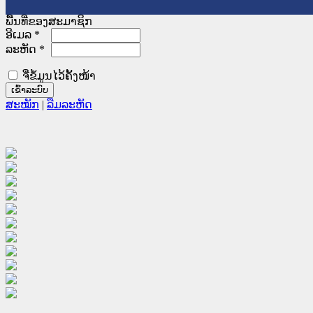
ພື້ນທີ່ຂອງສະມາຊິກ
ອີເມລ
*
ລະຫັດ
*
ຈື່ຂໍ້ມູນໄວ້ຄັ້ງໜ້າ
ສະໝັກ
|
ລືມລະຫັດ