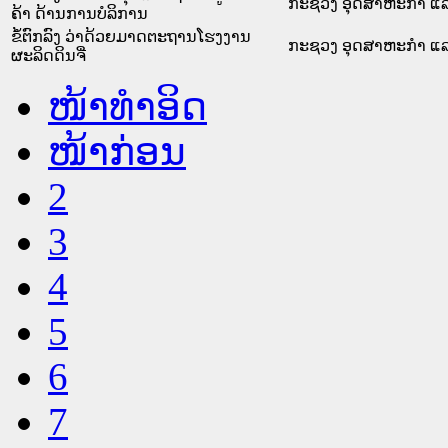
ກະຊວງ ອຸດສາຫະກຳ ແລ
ຄ້າ ດ້ານການບໍລິການ
ຂໍ້ຕົກລົງ ວ່າດ້ວຍມາດຕະຖານໂຮງງານ
ກະຊວງ ອຸດສາຫະກຳ ແລ
ຜະລິດດິນຈີ່
ໜ້າທໍາອິດ
ໜ້າກ່ອນ
2
3
4
5
6
7