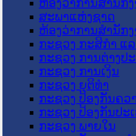
ຫ້ອງວ່າການສໍານັ
ສະພາແຫ່ງຊາດ
ຫ້ອງວ່າການສຳນັກງ
ກະຊວງ ກະສິກຳ ແລະ
ກະຊວງ ການຕ່າງປ
ກະຊວງ ການເງິນ
ກະຊວງ ຍຸຕິທໍາ
ກະຊວງ ປ້ອງກັນຄວ
ກະຊວງ ປ້ອງກັນປະ
ກະຊວງ ພາຍໃນ