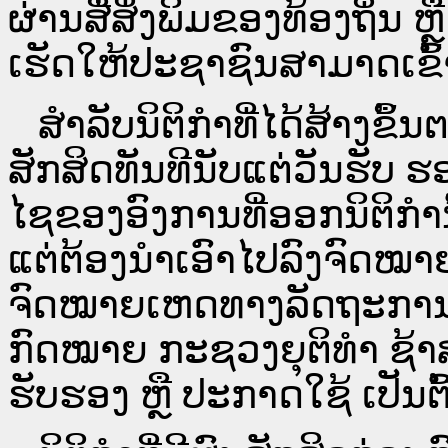
ຜ່ານ​ສື່ສິ່ງພິມຂອງທ້ອງຖິ່ນ
ເຮັດໃຫ້ປະຊາຊົນສາມາດເຂົ້າ
ສໍາລັບນິຕິກໍາທີ່ໄດ້ສ້າງຂຶ້
ສັກສິດທັນທີນັບແຕ່ວັນຮັບ ຮ
ໄຊຂອງອົງການທີ່ອອກນິຕິກໍາ
ແຕ່ຕ້ອງນໍາເອົາໄປລົງຈົດ
ຈົດ​ໝາຍ​ເຫດ​ທາງ​ລັດ​ຖະ​ກ
ກົດໝາຍ ກະຊວງຍຸຕິທໍາ ຊ້າສ
ຮັບຮອງ ຫຼື ປະກາດໃຊ້ ເປັນຕົ