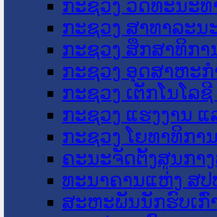
ກະຊວງ ວັດທະນະທຳ
ກະຊວງ ສາທາລະນະ
ກະຊວງ ສຶກສາທິການ
ກະຊວງ ອຸດສາຫະກຳ
ກະຊວງ ເຕັກໂນໂລຊີ
ກະຊວງ ແຮງງານ ແລ
ກະຊວງ ໂຍທາທິການ 
ຄະນະຈັດຕັ້ງສູນກາງ
ທະນາຄານແຫ່ງ ສປ
ສະຫະພັນນັກຮົບເກົ