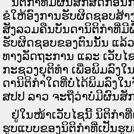
ນິ​ຕິ​ກຳ​ທີ່​ມີ​ຜົນ​ສັກ​ສິດ​ກ່ອນ
ຂໍໃຫ້ອົງ​ການ​ຮັບ​ຜິດ​ຊອບ​ສ້າ
ສັງລວມຄືນບັນດານິຕິກໍາທີ່ມີ
ຮັບຜິດຊອບຂອງຕົນນັ້ນ ແລ້ວ
ທາງ​ລັດ​ຖະ​ການ ແລະ ເວັບ
ກະຊວງຍຸຕິທໍາ ເພື່ອພິມລົ
ດາ​ນິ​ຕິ​ກຳ​ໃດ​ທີ່ບໍ່​ໄດ້​ພິມ​
ສປ​ປ ລາວ ​ຈະຖື​ວ່າບໍ່​ມີ​ຜົນ​ສັກ​
ຢູ່ໃນໜ້າ​ເວັບ​ໄຊ​ນີ້ ນິຕິກ
ຮູບແບບຂອງນິຕິກໍາທີ່ເປັນຮູ