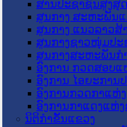
ສານປະຊາຊົນສູງສຸ
ສູນກາງ ສະຫະພັນແ
ສູນກາງ ແນວລາວສ້
ສູນກາງຊາວໜຸ່ມປະ
ສູນກາງສະຫະພັນກ
ອົງການ ກວດສອບແຫ
ອົງການ ໄອຍະການປ
ອົງການກວດກາແຫ່ງ
ອົງການກາແດງແຫ່
ນິຕິກໍາຂັ້ນແຂວງ