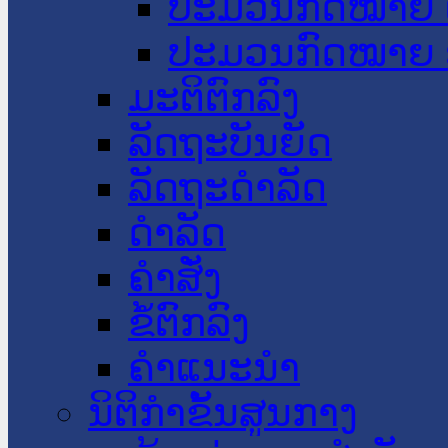
ປະມວນກົດໝາຍ 
ປະມວນກົດໝາຍ 
ມະຕິຕົກລົງ
ລັດຖະບັນຍັດ
ລັດຖະດໍາລັດ
ດໍາລັດ
ຄໍາສັ່ງ
ຂໍ້ຕົກລົງ
ຄໍາແນະນໍາ
ນິຕິກຳຂັ້ນສູນກາງ