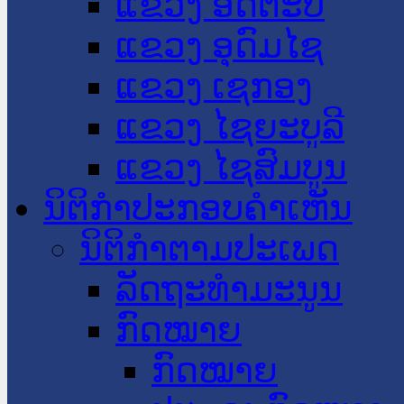
ແຂວງ ອັດຕະປື
ແຂວງ ອຸດົມໄຊ
ແຂວງ ເຊກອງ
ແຂວງ ໄຊຍະບູລີ
ແຂວງ ໄຊສົມບູນ
ນິຕິກໍາປະກອບຄໍາເຫັນ
ນິຕິກໍາຕາມປະເພດ
ລັດຖະທໍາມະນູນ
ກົດໝາຍ
ກົດໝາຍ