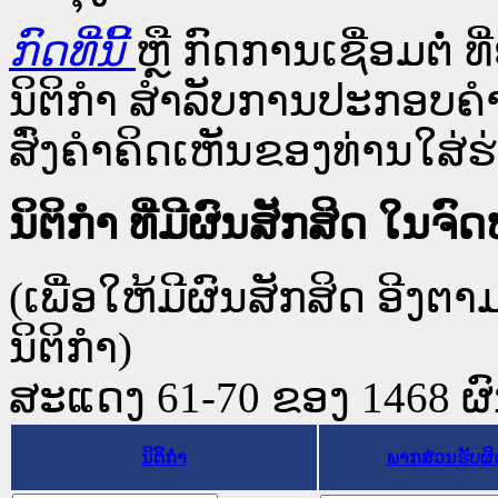
ກົດທີ່ນີ້
ຫຼື ກົດການເຊື່ອມຕໍ່ ທີ
ນິຕິກໍາ ສໍາລັບການປະກອບຄຳ
ສົ່ງຄຳຄິດເຫັນຂອງທ່ານໃສ່ຮ່
ນິຕິກໍາ ທີ່ມີຜົນສັກສິດ 
(ເພື່ອໃຫ້ມີຜົນສັກສິດ ອີງຕ
ນິຕິກໍາ)
ສະແດງ 61-70 ຂອງ 1468 ຜົນທ
ນິຕິກໍາ
ພາກສ່ວນຮັບຜ