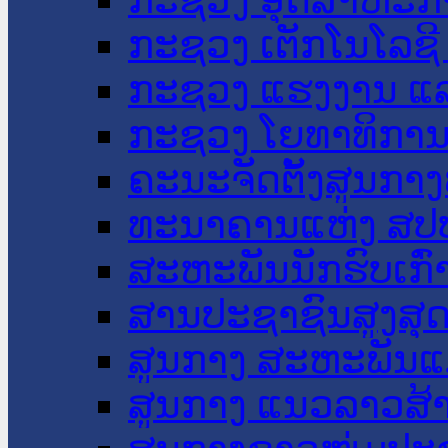
ກະຊວງ ເຕັກໂນໂລຊີ
ກະຊວງ ແຮງງານ ແລ
ກະຊວງ ໂຍທາທິການ 
ຄະນະຈັດຕັ້ງສູນກາງ
ທະນາຄານແຫ່ງ ສປ
ສະຫະພັນນັກຮົບເກົ
ສານປະຊາຊົນສູງສຸ
ສູນກາງ ສະຫະພັນແ
ສູນກາງ ແນວລາວສ້