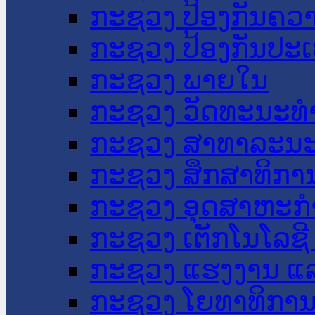
ກະຊວງ ປ້ອງກັນຄວ
ກະຊວງ ປ້ອງກັນປະ
ກະຊວງ ພາຍໃນ
ກະຊວງ ວັດທະນະທຳ
ກະຊວງ ສາທາລະນະ
ກະຊວງ ສຶກສາທິການ
ກະຊວງ ອຸດສາຫະກຳ
ກະຊວງ ເຕັກໂນໂລຊີ
ກະຊວງ ແຮງງານ ແລ
ກະຊວງ ໂຍທາທິການ 