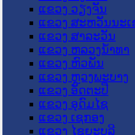
ແຂວງ ວຽງຈັນ
ແຂວງ ສະຫວັນນະເ
ແຂວງ ສາລະວັນ
ແຂວງ ຫລວງນໍ້າທາ
ແຂວງ ຫົວພັນ
ແຂວງ ຫຼວງພະບາງ
ແຂວງ ອັດຕະປື
ແຂວງ ອຸດົມໄຊ
ແຂວງ ເຊກອງ
ແຂວງ ໄຊຍະບູລີ