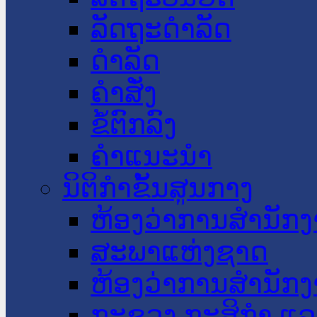
ລັດຖະດໍາລັດ
ດໍາລັດ
ຄໍາສັ່ງ
ຂໍ້ຕົກລົງ
ຄໍາແນະນໍາ
ນິຕິກໍາຂັ້ນສູນກາງ
ຫ້ອງວ່າການສໍານັ
ສະພາແຫ່ງຊາດ
ຫ້ອງວ່າການສຳນັກງ
ກະຊວງ ກະສິກຳ ແລະ