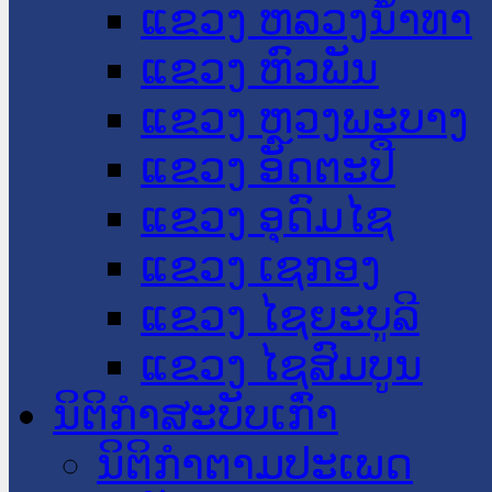
ແຂວງ ຫລວງນໍ້າທາ
ແຂວງ ຫົວພັນ
ແຂວງ ຫຼວງພະບາງ
ແຂວງ ອັດຕະປື
ແຂວງ ອຸດົມໄຊ
ແຂວງ ເຊກອງ
ແຂວງ ໄຊຍະບູລີ
ແຂວງ ໄຊສົມບູນ
ນິຕິກໍາສະບັບເກົ່າ
ນິຕິກຳຕາມປະເພດ