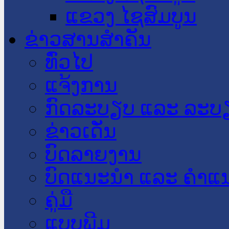
ແຂວງ ໄຊສົມບູນ
ຂ່າວສານສໍາຄັນ
​ທົ່ວ​ໄປ
ແຈ້ງການ
ກົດລະບຽບ ແລະ ລະບ
ຂ່າວເດັ່ນ
ບົດລາຍງານ
ບົດແນະນໍາ ແລະ ຄໍາແ
ຄູ່ມື
ແບບພີມ