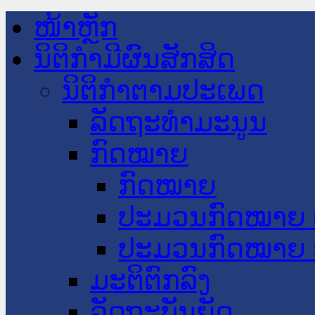
ໜ້າຫຼັກ
ນິຕິກໍາມີຜົນສັກສິດ
ນິຕິກໍາຕາມປະເພດ
ລັດຖະທໍາມະນູນ
ກົດໝາຍ
ກົດໝາຍ
ປະມວນກົດໝາຍ 
ປະມວນກົດໝາຍ 
ມະຕິຕົກລົງ
ລັດຖະບັນຍັດ