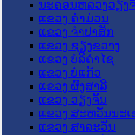
ນະ​ຄອນ​ຫລວງວຽງຈ
ແຂວງ ຄໍາມ່ວນ
ແຂວງ ຈໍາປາສັກ
ແຂວງ ຊຽງຂວາງ
ແຂວງ ບໍລິຄໍາໄຊ
ແຂວງ ບໍ່ແກ້ວ
ແຂວງ ຜົ້ງສາລີ
ແຂວງ ວຽງຈັນ
ແຂວງ ສະຫວັນນະເ
ແຂວງ ສາລະວັນ