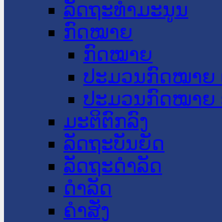
ລັດຖະທໍາມະນູນ
ກົດໝາຍ
ກົດໝາຍ
ປະມວນກົດໝາຍ 
ປະມວນກົດໝາຍ 
ມະຕິຕົກລົງ
ລັດຖະບັນຍັດ
ລັດຖະດໍາລັດ
ດໍາລັດ
ຄໍາສັ່ງ