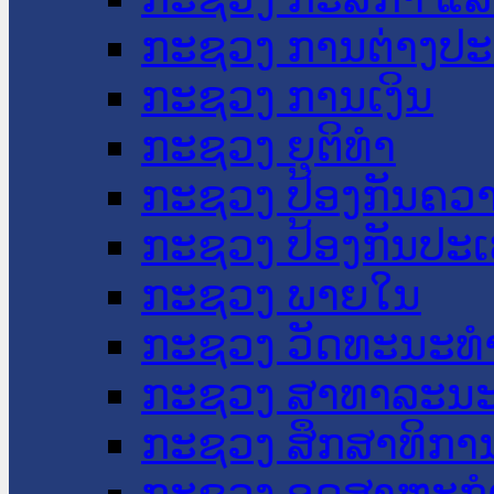
ກະຊວງ ການຕ່າງປ
ກະຊວງ ການເງິນ
ກະຊວງ ຍຸຕິທໍາ
ກະຊວງ ປ້ອງກັນຄວ
ກະຊວງ ປ້ອງກັນປະ
ກະຊວງ ພາຍໃນ
ກະຊວງ ວັດທະນະທຳ
ກະຊວງ ສາທາລະນະ
ກະຊວງ ສຶກສາທິການ
ກະຊວງ ອຸດສາຫະກຳ