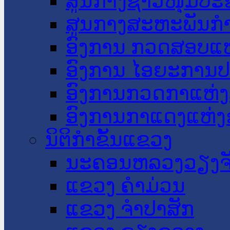
ສູນກາງຊາວໜຸ່ມປະ
ສູນກາງສະຫະພັນກ
ອົງການ ກວດສອບແຫ
ອົງການ ໄອຍະການປ
ອົງການກວດກາແຫ່ງ
ອົງການກາແດງແຫ່
ນິຕິກໍາຂັ້ນແຂວງ
ນະ​ຄອນ​ຫລວງວຽງຈ
ແຂວງ ຄໍາມ່ວນ
ແຂວງ ຈໍາປາສັກ