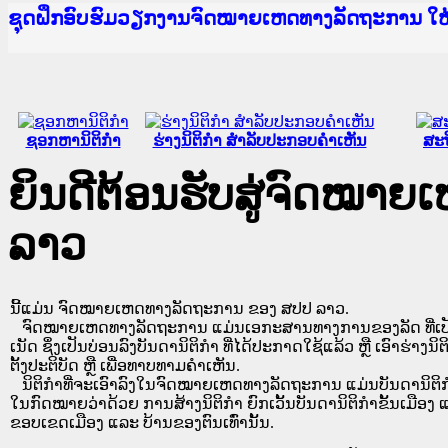
Ministry of Justice Lao PDR
ເຜີຍແຜ່ວັບໄຊຈົດໝາຍເຫດທາງລັດຖະການ ແລະ ແອັບກ
ກະຊວງຍຸຕິທຳ
ຊຸດຝຶກອົບຮົມວຽກງານຈົດໝາຍເຫດທາງລັດຖະການ ໃ
ກອງປະຊຸມທົບທວນຄືນການຈັດຕັ້ງປະຕິບັດວຽກງານຈ
ຝຶກອົບຮົມ ຜູ່ປະສານງານວຽກງານຈົດໝາຍເຫດທາງລັ
ຝຶກອົບຮົມ ຜູ່ປະສານງານວຽກງານຈົດໝາຍເຫດທາງລັດ
ເຜີຍແຜ່ແອັບກົດໝາຍລາວ ແລະ ເວັບໄຊຈົດໝາຍເຫດທ
ເຜີຍແຜ່ແອັບກົດໝາຍລາວ ແລະ ເວັບໄຊຈົດໝາຍເຫດທາ
ຍົກລະດັບວຽກງານຈົດໝາຍເຫດທາງລັດຖະການໃຫ້ຜູ້
ຊຸດຝຶກອົບຮົມວຽກງານຈົດໝາຍເຫດທາງລັດຖະການ ໃ
ຊອກຫານິຕິກໍາ
ຮ່າງນິຕິກໍາ ສໍາລັບປະກອບຄໍາເຫັນ
ສະຖ
ຍິນດີຕ້ອນຮັບສູ່ຈົດໝາ
ລາວ
ນີ້ແມ່ນ ຈົດໝາຍເຫດທາງລັດຖະການ ຂອງ ສປປ ລາວ.
ຈົດໝາຍເຫດທາງລັດຖະການ ແມ່ນ​ເອ​ກະ​ສານ​ທາງ​ການ​ຂອງ​ລັດ ທີ່​ເປັນ​ຮູບ​
ເນັດ ຊຶ່ງ​ເປັນ​ບ່ອນ​ລົງ​ບັນ​ດາ​ນິ​ຕິ​ກຳ ທີ່ໄດ້ປະກາດໃຊ້ແລ້ວ ຫຼື ເອົາຮ່າງນິຕ
ຕັ້ງ​ປະ​ຕິ​ບັດ ຫຼື ເພື່ອທາບທາມຄໍາເຫັນ.
ນິ​ຕິ​ກຳ​ທີ່​ຈະ​ເອົາ​ລົງ​ໃນ​ຈົດ​ໝາຍ​ເຫດ​ທາງ​ລັດ​ຖະ​ການ ​ແມ່ນ​ບັນ​ດາ​ນິ​ຕິ​ກຳ​ທີ່
ໃນ​ກົດ​ໝາຍ​ວ່າ​ດ້ວຍ​ ການ​ສ້າງ​ນິ​ຕິ​ກຳ ຍົກ​ເວັ້ນ​ບັນ​ດານິ​ຕິ​ກຳ​ຂັ້ນ​ເມືອງ ແ
ຂອບ​ເຂດ​ເມືອງ ແລະ ບ້ານ​ຂອງ​ຕົນ​ເທົ່າ​ນັ້ນ.