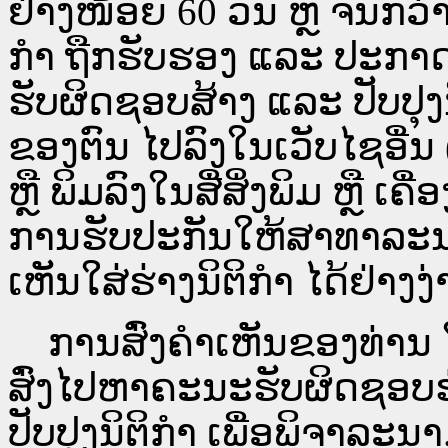
ຢ່າງໜ້ອຍ 60 ວັນ ຫຼື ຈົນກວ
ກໍາ ຖືກຮັບຮອງ ແລະ ປະກາດ
ຮັບຜິດຊອບສ້າງ ແລະ ປັບປຸງ
ຂອງຕົນ ໄປລົງໃນ​ເວັບ​ໄຊ​ອື່
ຫຼື ພິມລົງໃນສື່ສິ່ງພິມ ຫຼື ເ
ການຮັບປະກັນໃຫ້ສາທາລະນ
ເຫັນໃສ່ຮ່າງນິຕິກຳ ໄດ້ຢ່າງ
ການສົ່ງຄໍາເຫັນຂອງທ່ານ ໃສ
ສົ່ງໄປຫາຄະນະຮັບຜິດຊອບຮ
ປັບປຸງນິຕິກຳ ເພື່ອພິຈາລະນາ