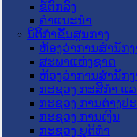
ຂໍ້ຕົກລົງ
ຄໍາແນະນໍາ
ນິຕິກໍາຂັ້ນສູນກາງ
ຫ້ອງວ່າການສໍານັ
ສະພາແຫ່ງຊາດ
ຫ້ອງວ່າການສຳນັກງ
ກະຊວງ ກະສິກຳ ແລະ
ກະຊວງ ການຕ່າງປ
ກະຊວງ ການເງິນ
ກະຊວງ ຍຸຕິທໍາ