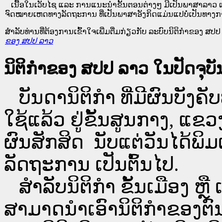
ເນື້ອໃນ​ເວັບ​ໄຊ​ ແລະ ການແນະນໍາຂັ້ນຕອນຕ່າງໆ ມີເປັນພາສາລາວ ແ
ຈົດໝາຍເຫດທາງລັດຖະການ ທີ່ເປັນພາສາອັງກິດແມ່ນແປບໍ່ເປັນທາງກ
ສໍາລັບທ່ານທີ່ຕ້ອງການເຂົ້າໃຈເພີ່ມຕື່ມກ່ຽວກັບ ລະບົບນິຕິກຳຂອງ ສປປ ລ
ຂອງ ສປປ ລາວ
ນິຕິກຳຂອງ ສປປ ລາວ ໃນປັດຈຸບັນ
ບັນດານິຕິກໍາ ທີ່ມີຜົນບັງຄັບ
ໃຊ້ແລ້ວ ຢູ່ຂັ້ນ​ສູນ​ກາງ, 
ຜົນສັກສິດ ນັບ​ແຕ່​ວັນໄດ້
ລັດຖະການ ເປັນ​ຕົ້ນ​ໄປ.
ສຳລັບນິ​ຕິ​ກຳ ຂັ້ນເມືອງ ຫຼ
ສາມາດນຳເອົານິຕິກຳຂອງຕົນທີ