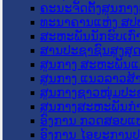
ຄະນະຈັດຕັ້ງສູນກາງ
ທະນາຄານແຫ່ງ ສປ
ສະຫະພັນນັກຮົບເກົ
ສານປະຊາຊົນສູງສຸ
ສູນກາງ ສະຫະພັນແ
ສູນກາງ ແນວລາວສ້
ສູນກາງຊາວໜຸ່ມປະ
ສູນກາງສະຫະພັນກ
ອົງການ ກວດສອບແຫ
ອົງການ ໄອຍະການປ