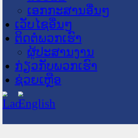
ເອກກະສານອື່ນໆ
ເວັບໄຊອື່ນໆ
ຕິດຕໍ່ພວກເຮົາ
ຜູ້ປະສານງານ
ກ່ຽວກັບພວກເຮົາ
ຊ່ວຍເຫຼືອ