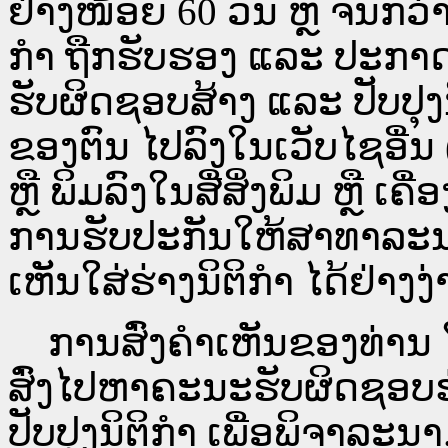
ຢ່າງໜ້ອຍ 60 ວັນ ຫຼື ຈົນກວ
ກໍາ ຖືກຮັບຮອງ ແລະ ປະກາດ
ຮັບຜິດຊອບສ້າງ ແລະ ປັບປຸງ
ຂອງຕົນ ໄປລົງໃນ​ເວັບ​ໄຊ​ອື່
ຫຼື ພິມລົງໃນສື່ສິ່ງພິມ ຫຼື ເ
ການຮັບປະກັນໃຫ້ສາທາລະນ
ເຫັນໃສ່ຮ່າງນິຕິກຳ ໄດ້ຢ່າງ
ການສົ່ງຄໍາເຫັນຂອງທ່ານ ໃສ
ສົ່ງໄປຫາຄະນະຮັບຜິດຊອບຮ
ປັບປຸງນິຕິກຳ ເພື່ອພິຈາລະນາ