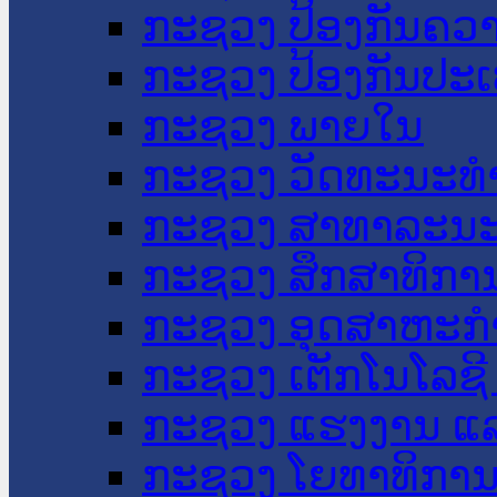
ກະຊວງ ປ້ອງກັນຄວ
ກະຊວງ ປ້ອງກັນປະ
ກະຊວງ ພາຍໃນ
ກະຊວງ ວັດທະນະທຳ
ກະຊວງ ສາທາລະນະ
ກະຊວງ ສຶກສາທິການ
ກະຊວງ ອຸດສາຫະກຳ
ກະຊວງ ເຕັກໂນໂລຊີ
ກະຊວງ ແຮງງານ ແລ
ກະຊວງ ໂຍທາທິການ 