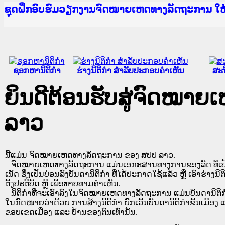
Ministry of Justice Lao PDR
ເຜີຍແຜ່ວັບໄຊຈົດໝາຍເຫດທາງລັດຖະການ ແລະ ແອັບກ
ກະຊວງຍຸຕິທຳ
ຊຸດຝຶກອົບຮົມວຽກງານຈົດໝາຍເຫດທາງລັດຖະການ ໃ
ກອງປະຊຸມທົບທວນຄືນການຈັດຕັ້ງປະຕິບັດວຽກງານຈ
ຝຶກອົບຮົມ ຜູ່ປະສານງານວຽກງານຈົດໝາຍເຫດທາງລັ
ຝຶກອົບຮົມ ຜູ່ປະສານງານວຽກງານຈົດໝາຍເຫດທາງລັດ
ເຜີຍແຜ່ແອັບກົດໝາຍລາວ ແລະ ເວັບໄຊຈົດໝາຍເຫດທ
ເຜີຍແຜ່ແອັບກົດໝາຍລາວ ແລະ ເວັບໄຊຈົດໝາຍເຫດທາ
ຍົກລະດັບວຽກງານຈົດໝາຍເຫດທາງລັດຖະການໃຫ້ຜູ້
ຊຸດຝຶກອົບຮົມວຽກງານຈົດໝາຍເຫດທາງລັດຖະການ ໃ
ຊອກຫານິຕິກໍາ
ຮ່າງນິຕິກໍາ ສໍາລັບປະກອບຄໍາເຫັນ
ສະຖ
ຍິນດີຕ້ອນຮັບສູ່ຈົດໝາ
ລາວ
ນີ້ແມ່ນ ຈົດໝາຍເຫດທາງລັດຖະການ ຂອງ ສປປ ລາວ.
ຈົດໝາຍເຫດທາງລັດຖະການ ແມ່ນ​ເອ​ກະ​ສານ​ທາງ​ການ​ຂອງ​ລັດ ທີ່​ເປັນ​ຮູບ​
ເນັດ ຊຶ່ງ​ເປັນ​ບ່ອນ​ລົງ​ບັນ​ດາ​ນິ​ຕິ​ກຳ ທີ່ໄດ້ປະກາດໃຊ້ແລ້ວ ຫຼື ເອົາຮ່າງນິຕ
ຕັ້ງ​ປະ​ຕິ​ບັດ ຫຼື ເພື່ອທາບທາມຄໍາເຫັນ.
ນິ​ຕິ​ກຳ​ທີ່​ຈະ​ເອົາ​ລົງ​ໃນ​ຈົດ​ໝາຍ​ເຫດ​ທາງ​ລັດ​ຖະ​ການ ​ແມ່ນ​ບັນ​ດາ​ນິ​ຕິ​ກຳ​ທີ່
ໃນ​ກົດ​ໝາຍ​ວ່າ​ດ້ວຍ​ ການ​ສ້າງ​ນິ​ຕິ​ກຳ ຍົກ​ເວັ້ນ​ບັນ​ດານິ​ຕິ​ກຳ​ຂັ້ນ​ເມືອງ ແ
ຂອບ​ເຂດ​ເມືອງ ແລະ ບ້ານ​ຂອງ​ຕົນ​ເທົ່າ​ນັ້ນ.