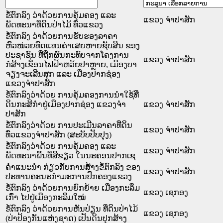
ຂໍ້ຕົກລົງ ວ່າດ້ວຍການຄຸ້ມຄອງ ແລະ
ແຂວງ ຈໍາປາສັກ
ພັດທະນາທີ່ດິນປ່າໄມ້ ທົ່ວແຂວງ
ຂໍ້ຕົກລົງ ວ່າດ້ວຍການຮັບຮອງລາຄາ
ຫົວໜ່ວຍທົດແທນຄ່າເສຍຫາຍຊັບສິນ ຂອງ
ປະຊາຊົນ ທີ່ຖືກຜົນກະທົບຈາກໂຄງການ
ແຂວງ ຈໍາປາສັກ
ກໍ່ສ້າງເຂື່ອນໄຟຟ້າຫວ້ຍປາຫຼາຍ, ເມືອງບາ
ຈຽງຈະເລີນສຸກ ແລະ ເມືອງປາກຊ່ອງ
ແຂວງຈໍາປາສັກ
ຂໍ້ຕົກລົງວ່າດ້ວຍ ການຄຸ້ມຄອງການນໍາໃຊ້ທີ່
ດິນກະສິກໍາຢູ່ເມືອງປາກຊ່ອງ ແຂວງຈໍາ
ແຂວງ ຈໍາປາສັກ
ປາສັກ
ຂໍ້ຕົກລົງວ່າດ້ວຍ ການປະເມີນລາຄາທີ່ດິນ
ແຂວງ ຈໍາປາສັກ
ທົ່ວແຂວງຈໍາປາສັກ (ສະບັບປັບປຸງ)
ຂໍ້ຕົກລົງວ່າດ້ວຍ ການຄຸ້ມຄອງ ແລະ
ແຂວງ ຈໍາປາສັກ
ພັດທະນາພື້ນທີ່ສີຂຽວ ໃນນະຄອນປາກເຊ
ຄຳແນະນຳ ກ່ຽວກັບການສ້າງຂໍ້ຕົກລົງ ຂອງ
ແຂວງ ຈໍາປາສັກ
ປະທານຄະນະກຳມະການປົກຄອງແຂວງ
ຂໍ້ຕົກລົງ ວ່າດ້ວຍການຍົກຍ້າຍ ເມືອງກະລຶມ
ແຂວງ ເຊກອງ
ເກົ່າ ໄປຢູ່ເມືອງກະລຶມໃໝ່
ຂໍ້ຕົກລົງ ວ່າດ້ວຍການຫັນປ່ຽນ ທີ່ດິນປ່າໄມ້
ແຂວງ ເຊກອງ
(ປ່າປ້ອງກັນແຫ່ງຊາດ) ເປັນດິນປຸກສ້າງ