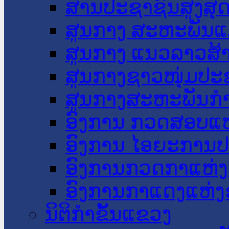
ສານປະຊາຊົນສູງສຸ
ສູນກາງ ສະຫະພັນແ
ສູນກາງ ແນວລາວສ້
ສູນກາງຊາວໜຸ່ມປະ
ສູນກາງສະຫະພັນກ
ອົງການ ກວດສອບແຫ
ອົງການ ໄອຍະການປ
ອົງການກວດກາແຫ່ງ
ອົງການກາແດງແຫ່
ນິຕິກໍາຂັ້ນແຂວງ