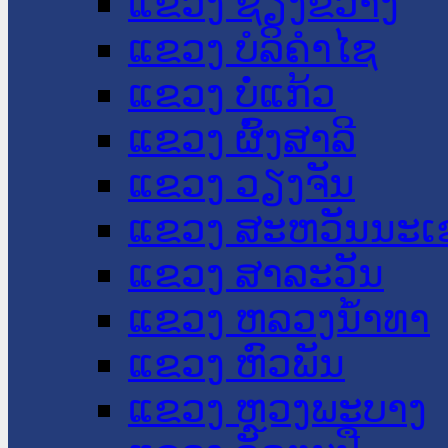
ແຂວງ ຊຽງຂວາງ
ແຂວງ ບໍລິຄໍາໄຊ
ແຂວງ ບໍ່ແກ້ວ
ແຂວງ ຜົ້ງສາລີ
ແຂວງ ວຽງຈັນ
ແຂວງ ສະຫວັນນະເ
ແຂວງ ສາລະວັນ
ແຂວງ ຫລວງນໍ້າທາ
ແຂວງ ຫົວພັນ
ແຂວງ ຫຼວງພະບາງ