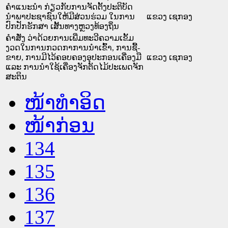
ຄຳແນະນຳ ກ່ຽວກັບການຈັດຕັ້ງປະຕິບັດ
ນຳພາປະຊາຊົນໃຫ້ມີສ່ວນຮ່ວມ ໃນການ
ແຂວງ ເຊກອງ
ປົກປັກຮັກສາ ເສັ້ນທາງຫຼວງທ້ອງຖິ່ນ
ຄໍາສັ່ງ ວ່າດ້ວຍການເພີ່ມທະວີຄວາມເຂັ້ມ
ງວດໃນການກວດກາການນໍາເຂົ້າ, ການຊື້-
ຂາຍ, ການມີໄວ້ຄອບຄອງອຸປະກອນເຄື່ອງມື
ແຂວງ ເຊກອງ
ແລະ ການນໍາໃຊ້ເຄື່ອງຈັກຕັດໄມ້ປະເພດຈັກ
ສະຕິນ
ໜ້າທໍາອິດ
ໜ້າກ່ອນ
134
135
136
137