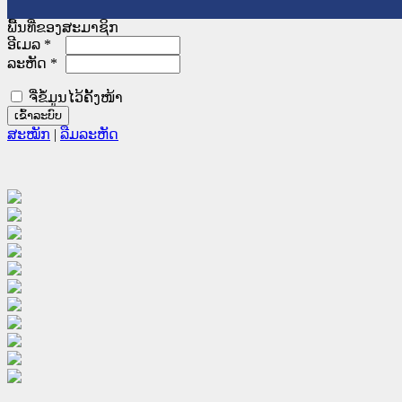
ພື້ນທີ່ຂອງສະມາຊິກ
ອີເມລ
*
ລະຫັດ
*
ຈື່ຂໍ້ມູນໄວ້ຄັ້ງໜ້າ
ສະໝັກ
|
ລືມລະຫັດ