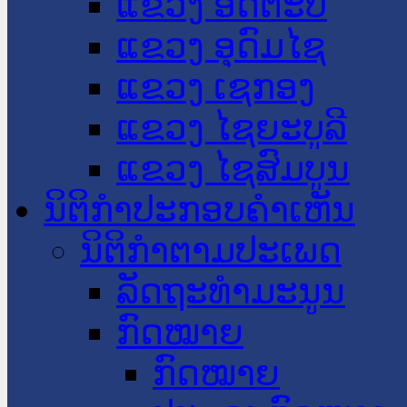
ແຂວງ ອັດຕະປື
ແຂວງ ອຸດົມໄຊ
ແຂວງ ເຊກອງ
ແຂວງ ໄຊຍະບູລີ
ແຂວງ ໄຊສົມບູນ
ນິຕິກໍາປະກອບຄໍາເຫັນ
ນິຕິກໍາຕາມປະເພດ
ລັດຖະທໍາມະນູນ
ກົດໝາຍ
ກົດໝາຍ