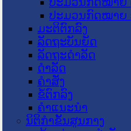
ປະມວນກົດໝາຍ 
ປະມວນກົດໝາຍ 
ມະຕິຕົກລົງ
ລັດຖະບັນຍັດ
ລັດຖະດໍາລັດ
ດໍາລັດ
ຄໍາສັ່ງ
ຂໍ້ຕົກລົງ
ຄໍາແນະນໍາ
ນິຕິກຳຂັ້ນສູນກາງ