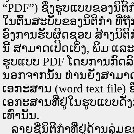
“PDF”) ຊຶ່ງຮູບແບບຂອງນິຕິກໍ
ໃນຕົ້ນສະບັບຂອງນິຕິກໍາ ທີ
ອົງການຮັບຜິດຊອບ ສ້າງນິຕິກ
ນີ້ ສາມາດເປີດເບິ່ງ, ພິມ 
ຮູບແບບ PDF ໂດຍການກົດລົງບ່ອ
ນອກຈາກນັ້ນ ທ່ານຍັງສາມາດເປີ
ເອກະສານ (word text file) ຊ
ເອກະສານທີ່ຢູ່ໃນຮູບແບບດັ່ງກ
ເທົ່ານັ້ນ.
ລາຍຊື່ນິຕິກຳທີ່ຢູ່ດ້ານລຸ່