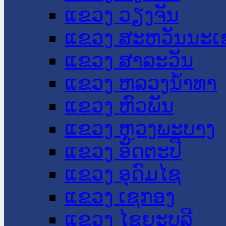
ແຂວງ ວຽງຈັນ
ແຂວງ ສະຫວັນນະເ
ແຂວງ ສາລະວັນ
ແຂວງ ຫລວງນໍ້າທາ
ແຂວງ ຫົວພັນ
ແຂວງ ຫຼວງພະບາງ
ແຂວງ ອັດຕະປື
ແຂວງ ອຸດົມໄຊ
ແຂວງ ເຊກອງ
ແຂວງ ໄຊຍະບູລີ