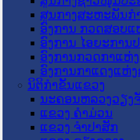
ສູນກາງຊາວໜຸ່ມປະ
ສູນກາງສະຫະພັນກ
ອົງການ ກວດສອບແຫ
ອົງການ ໄອຍະການປ
ອົງການກວດກາແຫ່ງ
ອົງການກາແດງແຫ່
ນິຕິກໍາຂັ້ນແຂວງ
ນະ​ຄອນ​ຫລວງວຽງຈ
ແຂວງ ຄໍາມ່ວນ
ແຂວງ ຈໍາປາສັກ