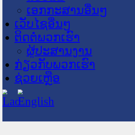
ເອກກະສານອື່ນໆ
ເວັບໄຊອື່ນໆ
ຕິດຕໍ່ພວກເຮົາ
ຜູ້ປະສານງານ
ກ່ຽວກັບພວກເຮົາ
ຊ່ວຍເຫຼືອ