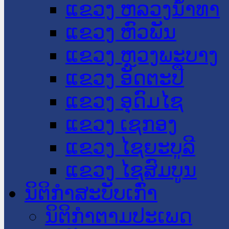
ແຂວງ ຫລວງນໍ້າທາ
ແຂວງ ຫົວພັນ
ແຂວງ ຫຼວງພະບາງ
ແຂວງ ອັດຕະປື
ແຂວງ ອຸດົມໄຊ
ແຂວງ ເຊກອງ
ແຂວງ ໄຊຍະບູລີ
ແຂວງ ໄຊສົມບູນ
ນິຕິກໍາສະບັບເກົ່າ
ນິຕິກຳຕາມປະເພດ