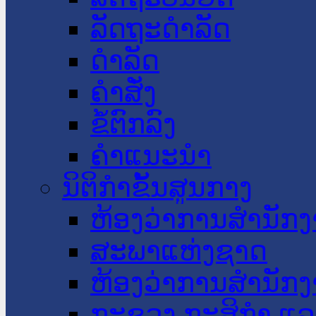
ລັດຖະດໍາລັດ
ດໍາລັດ
ຄໍາສັ່ງ
ຂໍ້ຕົກລົງ
ຄໍາແນະນໍາ
ນິຕິກໍາຂັ້ນສູນກາງ
ຫ້ອງວ່າການສໍານັ
ສະພາແຫ່ງຊາດ
ຫ້ອງວ່າການສຳນັກງ
ກະຊວງ ກະສິກຳ ແລະ