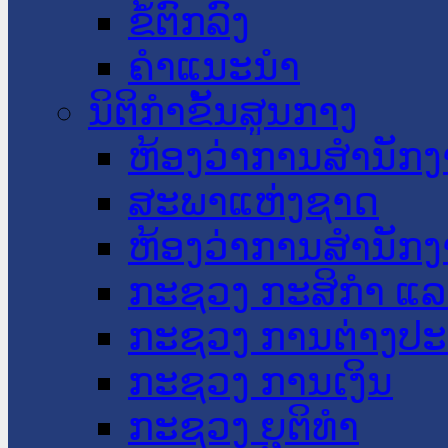
ຂໍ້ຕົກລົງ
ຄໍາແນະນໍາ
ນິຕິກໍາຂັ້ນສູນກາງ
ຫ້ອງວ່າການສໍານັ
ສະພາແຫ່ງຊາດ
ຫ້ອງວ່າການສຳນັກງ
ກະຊວງ ກະສິກຳ ແລະ
ກະຊວງ ການຕ່າງປ
ກະຊວງ ການເງິນ
ກະຊວງ ຍຸຕິທໍາ