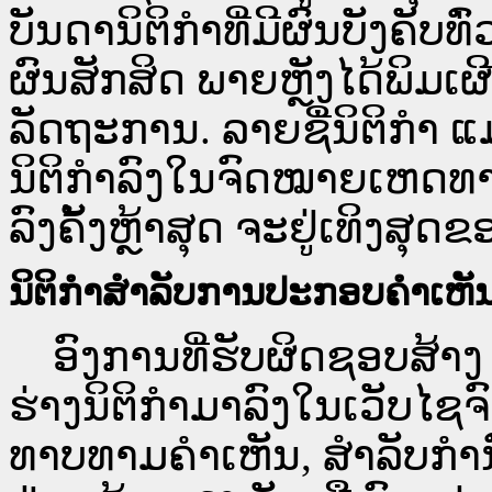
ບັນດານິຕິກຳທີ່ມີຜົນບັງຄັບທ
ຜົນສັກສິດ ພາຍຫຼັງໄດ້ພິມ
ລັດຖະການ. ລາຍຊື່ນິຕິກຳ ແ
ນິຕິກຳລົງໃນຈົດໝາຍເຫດທາງລ
ລົງຄັ້ງຫຼ້າສຸດ ຈະຢູ່ເທິງສຸດຂ
ນິຕິກຳສຳລັບການປະກອບຄຳເຫັ
ອົງການທີ່ຮັບຜິດຊອບສ້າງ 
ຮ່າງນິຕິກຳມາລົງໃນ​ເວັບ​
ທາບທາມຄຳເຫັນ, ສໍາລັບກໍ