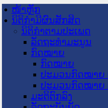
ໜ້າຫຼັກ
ນິຕິກໍາມີຜົນສັກສິດ
ນິຕິກໍາຕາມປະເພດ
ລັດຖະທໍາມະນູນ
ກົດໝາຍ
ກົດໝາຍ
ປະມວນກົດໝາຍ 
ປະມວນກົດໝາຍ 
ມະຕິຕົກລົງ
ລັດຖະບັນຍັດ