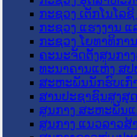
ກະຊວງ ເຕັກໂນໂລຊີ
ກະຊວງ ແຮງງານ ແລ
ກະຊວງ ໂຍທາທິການ 
ຄະນະຈັດຕັ້ງສູນກາງ
ທະນາຄານແຫ່ງ ສປ
ສະຫະພັນນັກຮົບເກົ
ສານປະຊາຊົນສູງສຸ
ສູນກາງ ສະຫະພັນແ
ສູນກາງ ແນວລາວສ້