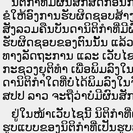
ນິ​ຕິ​ກຳ​ທີ່​ມີ​ຜົນ​ສັກ​ສິດ​ກ່ອນ
ຂໍໃຫ້ອົງ​ການ​ຮັບ​ຜິດ​ຊອບ​ສ້າ
ສັງລວມຄືນບັນດານິຕິກໍາທີ່ມີ
ຮັບຜິດຊອບຂອງຕົນນັ້ນ ແລ້ວ
ທາງ​ລັດ​ຖະ​ການ ແລະ ເວັບ
ກະຊວງຍຸຕິທໍາ ເພື່ອພິມລົ
ດາ​ນິ​ຕິ​ກຳ​ໃດ​ທີ່ບໍ່​ໄດ້​ພິມ​
ສປ​ປ ລາວ ​ຈະຖື​ວ່າບໍ່​ມີ​ຜົນ​ສັກ​
ຢູ່ໃນໜ້າ​ເວັບ​ໄຊ​ນີ້ ນິຕິກ
ຮູບແບບຂອງນິຕິກໍາທີ່ເປັນຮູ