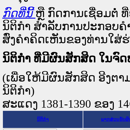
ກົດທີ່ນີ້
ຫຼື ກົດການເຊື່ອມຕໍ່ ທີ
ນິຕິກໍາ ສໍາລັບການປະກອບຄຳ
ສົ່ງຄຳຄິດເຫັນຂອງທ່ານໃສ່ຮ່
ນິຕິກໍາ ທີ່ມີຜົນສັກສິດ 
(ເພື່ອໃຫ້ມີຜົນສັກສິດ ອີງຕ
ນິຕິກໍາ)
ສະແດງ 1381-1390 ຂອງ 1468
ນິຕິກໍາ
ພາກສ່ວນຮັບຜ