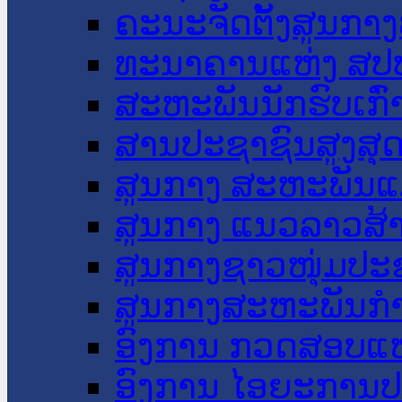
ຄະນະຈັດຕັ້ງສູນກາງ
ທະນາຄານແຫ່ງ ສປ
ສະຫະພັນນັກຮົບເກົ
ສານປະຊາຊົນສູງສຸ
ສູນກາງ ສະຫະພັນແ
ສູນກາງ ແນວລາວສ້
ສູນກາງຊາວໜຸ່ມປະ
ສູນກາງສະຫະພັນກ
ອົງການ ກວດສອບແຫ
ອົງການ ໄອຍະການປ