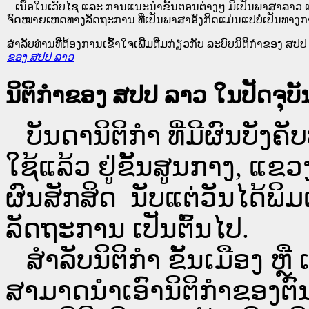
ເນື້ອໃນ​ເວັບ​ໄຊ​ ແລະ ການແນະນໍາຂັ້ນຕອນຕ່າງໆ ມີເປັນພາສາລາວ ແ
ຈົດໝາຍເຫດທາງລັດຖະການ ທີ່ເປັນພາສາອັງກິດແມ່ນແປບໍ່ເປັນທາງກ
ສໍາລັບທ່ານທີ່ຕ້ອງການເຂົ້າໃຈເພີ່ມຕື່ມກ່ຽວກັບ ລະບົບນິຕິກຳຂອງ ສປປ ລ
ຂອງ ສປປ ລາວ
ນິຕິກຳຂອງ ສປປ ລາວ ໃນປັດຈຸບັນ
ບັນດານິຕິກໍາ ທີ່ມີຜົນບັງຄັບ
ໃຊ້ແລ້ວ ຢູ່ຂັ້ນ​ສູນ​ກາງ, 
ຜົນສັກສິດ ນັບ​ແຕ່​ວັນໄດ້
ລັດຖະການ ເປັນ​ຕົ້ນ​ໄປ.
ສຳລັບນິ​ຕິ​ກຳ ຂັ້ນເມືອງ ຫຼ
ສາມາດນຳເອົານິຕິກຳຂອງຕົນທີ