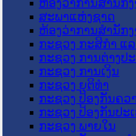
ຫ້ອງວ່າການສໍານັ
ສະພາແຫ່ງຊາດ
ຫ້ອງວ່າການສຳນັກງ
ກະຊວງ ກະສິກຳ ແລະ
ກະຊວງ ການຕ່າງປ
ກະຊວງ ການເງິນ
ກະຊວງ ຍຸຕິທໍາ
ກະຊວງ ປ້ອງກັນຄວ
ກະຊວງ ປ້ອງກັນປະ
ກະຊວງ ພາຍໃນ