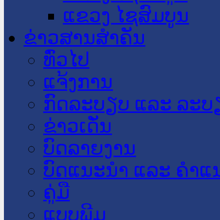
ແຂວງ ໄຊສົມບູນ
ຂ່າວສານສໍາຄັນ
​ທົ່ວ​ໄປ
ແຈ້ງການ
ກົດລະບຽບ ແລະ ລະບ
ຂ່າວເດັ່ນ
ບົດລາຍງານ
ບົດແນະນໍາ ແລະ ຄໍາແ
ຄູ່ມື
ແບບພີມ