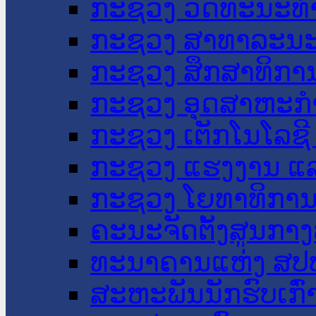
ກະຊວງ ວັດທະນະທຳ
ກະຊວງ ສາທາລະນະ
ກະຊວງ ສຶກສາທິການ
ກະຊວງ ອຸດສາຫະກຳ
ກະຊວງ ເຕັກໂນໂລຊີ
ກະຊວງ ແຮງງານ ແລ
ກະຊວງ ໂຍທາທິການ 
ຄະນະຈັດຕັ້ງສູນກາງ
ທະນາຄານແຫ່ງ ສປ
ສະຫະພັນນັກຮົບເກົ