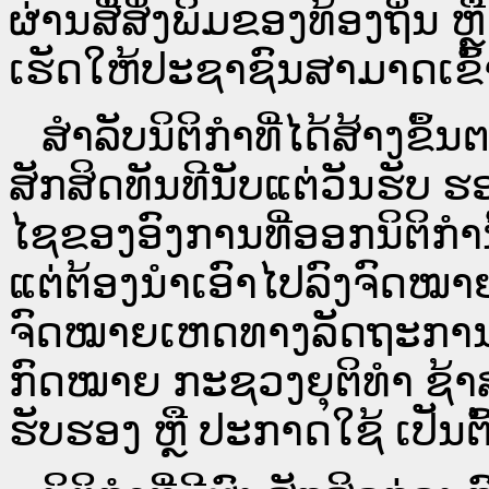
ຜ່ານ​ສື່ສິ່ງພິມຂອງທ້ອງຖິ່ນ
ເຮັດໃຫ້ປະຊາຊົນສາມາດເຂົ້າ
ສໍາລັບນິຕິກໍາທີ່ໄດ້ສ້າງຂຶ້
ສັກສິດທັນທີນັບແຕ່ວັນຮັບ ຮ
ໄຊຂອງອົງການທີ່ອອກນິຕິກໍາ
ແຕ່ຕ້ອງນໍາເອົາໄປລົງຈົດ
ຈົດ​ໝາຍ​ເຫດ​ທາງ​ລັດ​ຖະ​ກ
ກົດໝາຍ ກະຊວງຍຸຕິທໍາ ຊ້າສ
ຮັບຮອງ ຫຼື ປະກາດໃຊ້ ເປັນຕົ