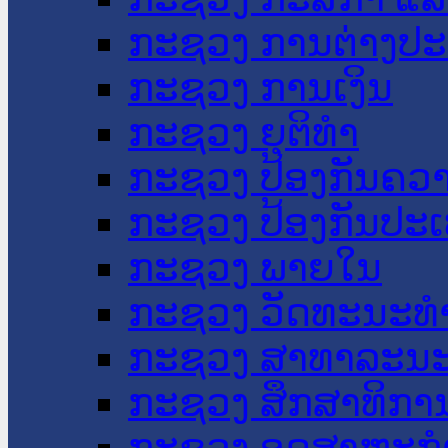
ກະຊວງ ການຕ່າງປ
ກະຊວງ ການເງິນ
ກະຊວງ ຍຸຕິທໍາ
ກະຊວງ ປ້ອງກັນຄວ
ກະຊວງ ປ້ອງກັນປະ
ກະຊວງ ພາຍໃນ
ກະຊວງ ວັດທະນະທຳ
ກະຊວງ ສາທາລະນະ
ກະຊວງ ສຶກສາທິການ
ກະຊວງ ອຸດສາຫະກຳ