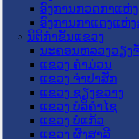
ອົງການກວດກາແຫ່ງ
ອົງການກາແດງແຫ່
ນິຕິກໍາຂັ້ນແຂວງ
ນະ​ຄອນ​ຫລວງວຽງຈ
ແຂວງ ຄໍາມ່ວນ
ແຂວງ ຈໍາປາສັກ
ແຂວງ ຊຽງຂວາງ
ແຂວງ ບໍລິຄໍາໄຊ
ແຂວງ ບໍ່ແກ້ວ
ແຂວງ ຜົ້ງສາລີ