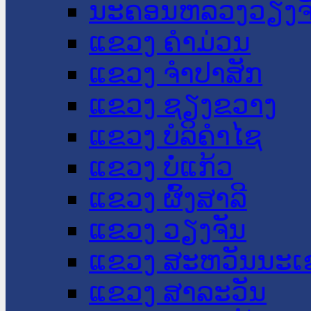
ນະ​ຄອນ​ຫລວງວຽງຈ
ແຂວງ ຄໍາມ່ວນ
ແຂວງ ຈໍາປາສັກ
ແຂວງ ຊຽງຂວາງ
ແຂວງ ບໍລິຄໍາໄຊ
ແຂວງ ບໍ່ແກ້ວ
ແຂວງ ຜົ້ງສາລີ
ແຂວງ ວຽງຈັນ
ແຂວງ ສະຫວັນນະເ
ແຂວງ ສາລະວັນ