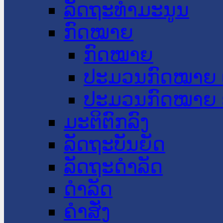
ລັດຖະທໍາມະນູນ
ກົດໝາຍ
ກົດໝາຍ
ປະມວນກົດໝາຍ 
ປະມວນກົດໝາຍ 
ມະຕິຕົກລົງ
ລັດຖະບັນຍັດ
ລັດຖະດໍາລັດ
ດໍາລັດ
ຄໍາສັ່ງ