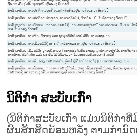
ຊື້ຂາຍ ເຄື່ອງໄຟຟ້າທຸກຊະນິດຢູ່ແຂວງ ອັດຕະປື
ຄຳສັ່ງວ່າດ້ວຍ ການຢຸດຕິການຂຸດຄົ້ນແຮ່ຄຳຕົກຂ້ອນຢູ່ພາຍໃນແຂວງ ອັດຕະປື
ຄຳສັ່ງວ່າດ້ວຍ ການຢຸດຕິການສຳຫຼວດ, ການຂຸດຄົ້ນໄມ້, ທ້ອນໂຮມໄມ້ ໃນທົ່ວແຂວງ ອັດຕະປື
ຄຳສັ່ງກ່ຽວກັບ ການຕິດຕາມ, ກວດກາ ແລະ ໃຊ້ມາດຕະການຕໍ່ຜູ້ລະເມີດການຈຳໜ່າຍ, ຊື້-ຂາຍ ສິ
ພາຍໃນແຂວງ ອັດຕະປື
ຄຳສັ່ງວ່າດ້ວຍ ການຫ້າມຈັບຈ່ອງ ແລະ ບຸກລຸກທີ່ດິນໂດຍບໍ່ໄດ້ຮັບການອະນຸຍາດ
ຄຳສັ່ງວ່າດ້ວຍ ການເພີ້ມທະວີຄຸ້ມຄອງກິດຈະການແຮ່ທາດຢູ່ພາຍໃນແຂວງ ອັດຕະປື
ຄຳສັ່ງວ່າດ້ວຍ ເພີ່ມທະວີຄວາມເຂັ້ມງວດ ໃນການສະກັດກັ້ນ ການບຸກລຸກທຳລາຍປ່າໄມ້, ການຈັບຈ່ອງ, 
ການຕ້ານ, ສະກັດກັ້ນ ແລະ ປ້ອງກັນໄຟໄໝ້ລາມປ່າ ໃນຂອບເຂດທົ່ວແຂວງ ອັດຕະປື
ຄຳສັ່ງວ່າດ້ວຍ ການຄຸ້ມຄອງ ແລະ ການເກັບກູ້ນຳໃຊ້ເຄື່ອງປ່າຂອງດົງ (ປະເພດໝາກຈອງບານ)
ຄຳສັ່ງວ່າດ້ວຍ ການຕິດຕາມ, ກດວກາ ແລະ ແກ້ໄຂບັນຫາຂຸດຄົ້ນແຮ່ຄຳຕົກຂ້ອນ, ຫີນແຮ່-ຊາຍ ຕາ
ແລະ ການຄຸ້ມຄອງການຂຸດຄົ້ນແຮ່ທາດຕ່າງໆໃນຂອບເຂດທົ່ວແຂວງ ອັດຕະປື
ນິຕິກໍາ ສະບັບເກົ່າ
(ນິຕິກໍາສະບັບເກົ່າ ແມ່ນນິຕິກໍາ
ຜົນສັກສິດຍ້ອນຫລັງ ຕາມກໍານົດເວ