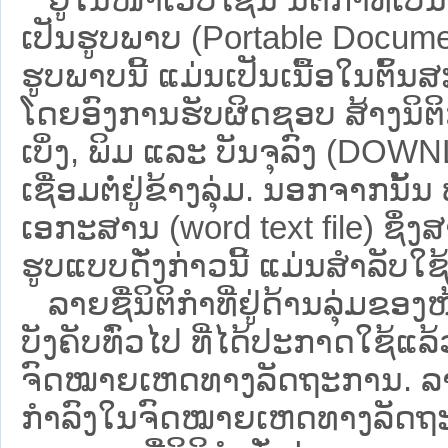
ເປັນຮູບພາບ (Portable Documen
ຮູບພາບນີ້ ແມ່ນເປັນເນື້ອໃນຕົ້
ໂດຍອົງການຮັບຜິດຊອບ ສ້າງນິຕິກ
ເບິ່ງ, ພິມ ແລະ ບັນຈຸລົງ (D
ເຊື່ອມຕໍ່ຢູ່ຂ້າງລຸ່ມ. ນອກຈາກນັ້
ເອກະສານ (word text file) ຊຶ່ງ
ຮູບແບບດັ່ງກ່າວນີ້ ແມ່ນສຳລັບໃຊ້ເປ
ລາຍຊື່ນິຕິກຳທີ່ຢູ່ດ້ານລຸ່ມຂອງ
ບັງຄັບທົ່ວໄປ ທີ່ໄດ້ປະກາດໃຊ້ແລ
ຈົດໝາຍເຫດທາງລັດຖະການ. ລາຍຊ
ກຳລົງໃນຈົດໝາຍເຫດທາງລັດຖະການ ຊ