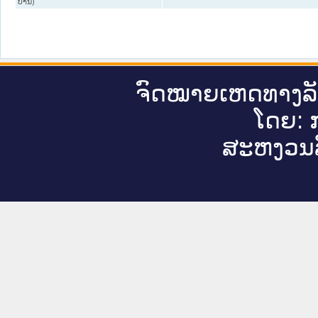
ບານ)
ຈົດ​ໝາຍ​ເຫດ​ທາງ​ລ
ໂດຍ: ກ
ສະ​ຫງວນ​ລ