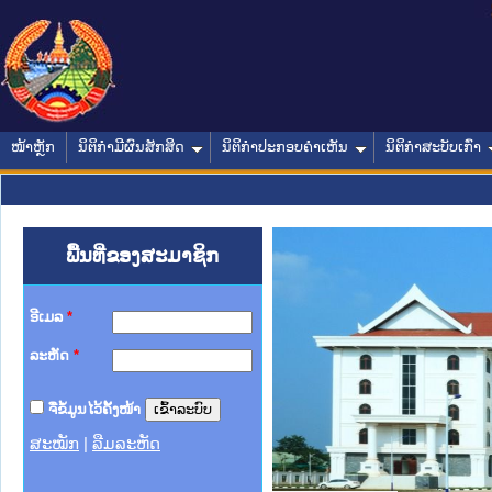
ໜ້າຫຼັກ
ນິຕິກໍາມີຜົນສັກສິດ
ນິຕິກໍາປະກອບຄໍາເຫັນ
ນິຕິກໍາສະບັບເກົ່າ
ພື້ນທີ່ຂອງສະມາຊິກ
ອີເມລ
*
ລະຫັດ
*
ຈື່ຂໍ້ມູນໄວ້ຄັ້ງໜ້າ
ສະໝັກ
|
ລືມລະຫັດ