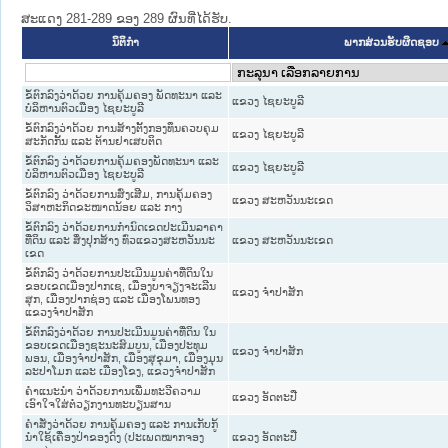
ສະແດງ 281-289 ຂອງ 289 ຜົນທີ່ໄດ້ຮັບ.
ນິຕິກໍາ
ພາກສ່ວນຮັບຜິດຊອບ
ຂໍ້ຕົກລົງວ່າດ້ວຍ ການຄຸ້ມຄອງ ພັດທະນາ ແລະ
ແຂວງ ໄຊຍະບູລີ
ບໍລິຫານຕົວເມືອງ ໄຊຍະບູລີ
ຂໍ້ຕົກລົງວ່າດ້ວຍ ການສ້າງຕັ້ງກອງທຶນຄວບຄຸມ
ແຂວງ ໄຊຍະບູລີ
ສະກັດກັ້ນ ແລະ ຕ້ານຢາເສບຕິດ
ຂໍ້ຕົກລົງ ວ່າດ້ວຍການຄຸ້ມຄອງພັດທະນາ ແລະ
ແຂວງ ໄຊຍະບູລີ
ບໍລິຫານຕົວເມືອງ ໄຊຍະບູລີ
ຂໍ້ຕົກລົງ ວ່າດ້ວຍການສົ່ງເສີມ, ການຄຸ້ມຄອງ
ແຂວງ ສະຫວັນນະເຂດ
ວິສາຫະກິດຂະໜາດນ້ອຍ ແລະ ກາງ
ຂໍ້ຕົກລົງ ວ່າດ້ວຍການກໍານົດເຂດປະເມີນລາຄາ
ທີ່ດິນ ແລະ ສິ່ງປຸກສ້າງ ທົ່ວແຂວງສະຫວັນນະ
ແຂວງ ສະຫວັນນະເຂດ
ເຂດ
ຂໍ້ຕົກລົງ ວ່າດ້ວຍການປະເມີນມູນຄ່າທີ່ດິນໃນ
ຂອບເຂດເມືອງປາກເຊ, ເມືອງບາຈຽງຈະເລີນ
ແຂວງ ຈໍາປາສັກ
ສຸກ, ເມືອງປາກຊ່ອງ ແລະ ເມືອງໂພນທອງ
ແຂວງຈຳປາສັກ
ຂໍ້ຕົກລົງວ່າດ້ວຍ ການປະເມີນມູນຄ່າທີ່ດິນ ໃນ
ຂອບເຂດເມືອງຊະນະສົມບູນ, ເມືອງປະທຸມ
ແຂວງ ຈໍາປາສັກ
ພອນ, ເມືອງຈຳປາສັກ, ເມືອງສຸຂຸມາ, ເມືອງມຸນ
ລະປາໂມກ ແລະ ເມືອງໂຂງ, ແຂວງຈຳປາສັກ
ຄຳແນະນຳ ວ່າດ້ວຍການເພີ່ມທະວີຄວາມ
ແຂວງ ອັດຕະປື
ເອົາໃຈໃສ່ຕໍ່ວຽກງານທະບຽນສານ
ຄຳສັ່ງວ່າດ້ວຍ ການຄຸ້ມຄອງ ແລະ ການເກັບກູ້
ນຳໃຊ້ເຄື່ອງປ່າຂອງດົງ (ປະເພດໝາກຈອງ
ແຂວງ ອັດຕະປື