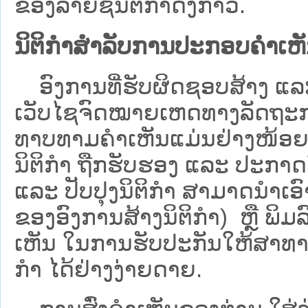
ຂອງລາຍຊື່ນິຕິກໍາດັ່ງກ່າວ.
ນິຕິກຳສຳລັບການປະກອບຄຳເຫ
ອົງການທີ່ຮັບຜິດຊອບສ້າງ ແລະ 
ເວັບ​ໄຊຈົດໝາຍເຫດທາງລັດຖະກາ
ທາບທາມຄໍາເຫັນແມ່ນຢ່າງໜ້ອຍ 6
ນິຕິກໍາ ຖືກຮັບຮອງ ແລະ ປະກາດ
ແລະ ປັບປຸງນິຕິກໍາ ສາມາດນຳເອົາຮ
ຂອງອົງການສ້າງນິຕິກຳ) ຫຼື ພິມລົງ
ເຫັນ ໃນການຮັບປະກັນໃຫ້ສາທາລ
ກຳ ໄດ້ຢ່າງງ່າຍດາຍ.