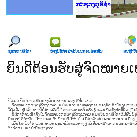
ງລັດຖະການໃຫ້ຜູ້ປະສານງານ
້ງປະຕິບັດວຽກງານຈົດໝາຍເຫດ
ລັດຖະການ ແລະ ແອັບກົດໝາຍ
ງານຈົດໝາຍເຫດທາງລັດຖະການ
ງານຈົດໝາຍເຫດທາງລັດຖະການ
ລະ ເວັບໄຊຈົດໝາຍເຫດທາງ
ລະ ເວັບໄຊຈົດໝາຍເຫດທາງ
ຍເຫດທາງລັດຖະການ ໃຫ້ຜູ້
ກະຊວງຍຸຕິທຳ
ຄານສັນຕິບານປະຊາຊົນ
າຄານຕຳຫຼວດປະຊາຊົນ
ຊາຊົນ ພາກກາງ
ຍຸຕິທຳແຫ່ງຊາດ
ພາກເໜືອ
າກກາງ
ຖະການ
າກໃຕ້
ຊອກຫານິຕິກໍາ
ຮ່າງນິຕິກໍາ ສໍາລັບປະກອບຄໍາເຫັນ
ສະຖິຕິປັ
ຍິນດີຕ້ອນຮັບສູ່ຈົດໝ
ນີ້ແມ່ນ ຈົດໝາຍເຫດທາງລັດຖະການ ຂອງ ສປປ ລາວ.
ຈົດໝາຍເຫດທາງລັດຖະການ ແມ່ນ​ເອ​ກະ​ສານ​ທາງ​ການ​ຂອງ​ລັດ ທີ່​ເປັນ​ຮູບ​ແບບ​ເອ​ເລັກ​ໂຕ​
ໃຊ້ແລ້ວ ຫຼື ເອົາຮ່າງນິຕິກໍາ ເພື່ອໃຫ້​ສາ​ທາ​ລະ​ນະ​ຊົນ​ຮັບ​ຮູ້ ແລະ ຈັດ​ຕັ້ງ​ປະ​ຕິ​ບັດ ຫ
ນິ​ຕິ​ກຳ​ທີ່​ຈະ​ເອົາ​ລົງ​ໃນ​ຈົດ​ໝາຍ​ເຫດ​ທາງ​ລັດ​ຖະ​ການ ​ແມ່ນ​ບັນ​ດາ​ນິ​ຕິ​ກຳ​ທີ່​ມີ​ຜົນ​ບັງ​
ບັນ​ດານິ​ຕິ​ກຳ​ຂັ້ນ​ເມືອງ ແລະ ຂັ້ນ​ບ້ານ ​ທີ່​ມີ​ຜົນ​ນຳ​ໃຊ້​ສຳ​ລັບ​ສະ​ເພາະ​ຂອບ​ເຂດ​ເມືອງ 
ເນື້ອໃນ​ເວັບ​ໄຊ​ ແລະ ການແນະນໍາຂັ້ນຕອນຕ່າງໆ ມີເປັນພາສາລາວ ແລະ ພາສາອັ
ອັງກິດແມ່ນແປບໍ່ເປັນທາງການ.