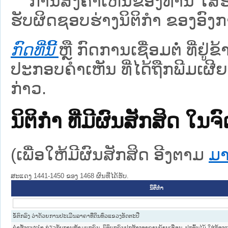
ການສົ່ງຄໍາເຫັນຂອງທ່ານ ໃສ່ຮ່
ຮັບຜິດຊອບຮ່າງນິຕິກຳ ຂອງອົງກາ
ກົດທີ່ນີ້
ຫຼື ກົດການເຊື່ອມຕໍ່ ທີ່ຢູ່
ປະກອບຄຳເຫັນ ທີ່ໄດ້ຖືກພີມເຜີຍ
ກ່າວ.
ນິຕິກໍາ ທີ່ມີຜົນສັກສິດ
(ເພື່ອໃຫ້ມີຜົນສັກສິດ ອີງຕາມ
ມາ
ສະແດງ 1441-1450 ຂອງ 1468 ຜົນທີ່ໄດ້ຮັບ.
ນິຕິກໍາ
ຂໍ້ຕົກລົງ ວ່າດ້ວຍການປະເມີນລາຄາທີ່ດິນທົ່ວແຂວງອັດຕະປື
ຄຳສັ່ງແນະນຳ ກ່ຽວກັບການຫ້າມບຸກຄົນ, ນິຕິບຸກຄົນປຸກສ້າງອາຄານບ້ານເຮືອນ, ປູກຕົ້ນໄມ້ ໃສ່ກ