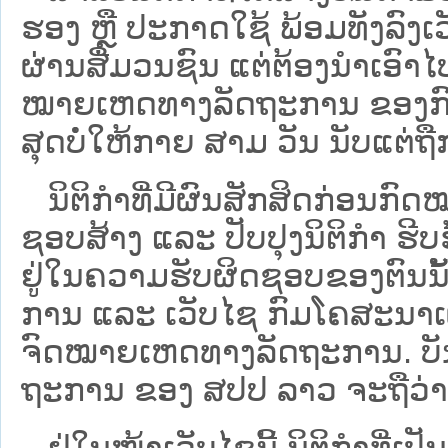
ຮອງ ຫຼື ປະກາດໃຊ້ ພ້ອມທັງລົງເ
ຜ່ານສື່ມວນຊົນ ແຕ່ຕ້ອງນໍາເອ
ໝາຍ​ເຫດ​ທາງ​ລັດ​ຖະ​ການ​ ຂອ
ສຸດບໍ່ໃຫ້ກາຍ ສາມ ວັນ ນັບແຕ່ຖື
ນິ​ຕິ​ກຳ​ທີ່​ມີ​ຜົນ​ສັກ​ສິດ​ກ່ອນ​ກົດ
ຊອບ​ສ້າງ ແລະ ປັບ​ປຸງນິ​ຕິ​ກຳ ຮີ
ຢູ່ໃນຄວາມຮັບຜິດຊອບຂອງຕົນນັ້ນ
ການ ແລະ ເວັບໄຊ​ ກົມໂຄສະນາເຜ
ຈົດໝາຍເຫດທາງລັດຖະການ. ບັນ​ດາ​ນິ​
ຖະ​ການ ຂອງ ສປ​ປ ລາວ ​ຈະຖື​ວ່າບໍ່​ມີ
ຢູ່ໃນໜ້າ​ເວັບ​ໄຊ​ນີ້ ນິຕິກຳທີ່