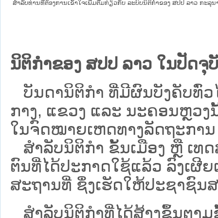
ສໍາລັບທ່ານທີ່ຕ້ອງການເຂົ້າໃຈເພີ່ມຕື່ມກ່ຽວກັບ ລະບົບນິຕິກຳຂອງ ສປປ ລາວ ກະລຸນາເຂົ
ນິຕິກຳຂອງ ສປປ ລາວ ໃນປັດຈຸບັ
ບັນດານິຕິກໍາ ທີ່ມີຜົນບັງຄັບທົ່ວໄ
ກາງ, ແຂວງ ແລະ ນະຄອນຫຼວງນັ້ນ 
ໃນຈົດໝາຍເຫດທາງລັດຖະການ ເປັ
ສຳລັບນິ​ຕິ​ກຳ ຂັ້ນເມືອງ ຫຼື 
ຕົນທີ່ໄດ້ປະກາດໃຊ້ແລ້ວ ລົງ​ເຜີຍ
ສະຖານທີ່ ຊຶ່ງເຮັດໃຫ້ປະຊາຊົນສາ
ສໍາລັບນິຕິກໍາທີ່ໄດ້ສ້າງຂຶ້ນຕາມ