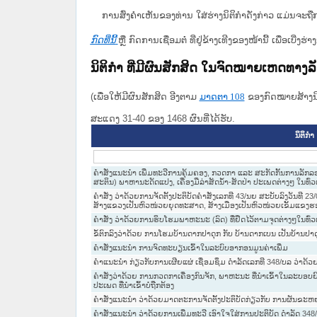
ການສົ່ງຄໍາເຫັນຂອງທ່ານ ໃສ່ຮ່າງນິຕິກຳດັ່ງກ່າວ ແມ່ນຈະຖື
ກົດທີ່ນີ້
ຫຼື ກົດການເຊື່ອມຕໍ່ ທີ່ຢູ່ຂ້າງເທີງຂອງໜ້ານີ້ ເພື່ອເບ
ນິຕິກໍາ ທີ່ມີຜົນສັກສິດ ໃນຈົດໝາຍເຫດທາງ
(ເພື່ອໃຫ້ມີຜົນສັກສິດ ອີງຕາມ
ມາດ​ຕາ 108
ຂອງກົດໝາຍສ້າງນິຕ
ສະແດງ 31-40 ຂອງ 1468 ຜົນທີ່ໄດ້ຮັບ.
ນິຕິກໍາ
ຄໍາສັ່ງແນະນໍາ ເພີ່ມທະວີການຄຸ້ມຄອງ, ກວດກາ ແລະ ສະກັດກັ້ນການລັກລອບ
ສະຕິນ) ພາຫານະດັດແປງ, ເຄື່ອງມືລ່າສັດນໍ້າ-ສັດປ່າ ປະເພດຕ່າງໆ ໃນທົ່
ຄຳສັ່ງ ວ່າດ້ວຍການຈັດຕັ້ງປະຕິບັດຄຳສັ່ງເລກທີ 43/ນຍ ສະບັບລົງວັນທີ
ສ້າງແຂວງເປັນຫົວໜ່ວຍຍຸດທະສາດ, ສ້າງເມືອງເປັນຫົວໜ່ວຍເຂັ້ມແຂງຮ
ຄຳສັ່ງ ວ່າດ້ວຍການຮິບໂຮມພາຫະນະ (ລົດ) ທີ່ຢຶດໄວ້ຕາມຈຸດຕ່າງໆໃນທົ່
ຂໍ້ຕົກລົງວ່າດ້ວຍ ການໂຮມບ້ານດາກປາດຸກ ກັບ ບ້ານດາກເບນ ເປັນບ້ານປາ
ຄຳສັ່ງແນະນຳ ການຈົດທະບຽນເຂົ້າໃນລະບົບອາກອນມູນຄ່າເພີ່ມ
ຄຳແນະນຳ ກ່ຽວກັບການເຜີຍແຜ່ ເຊື່ອມຊຶມ ດຳລັດເລກທີ 348/ບລ ວ່າ
ຄຳສັ່ງວ່າດ້ວຍ ການກວດກາເຄື່ອງກົນຈັກ, ພາຫະນະ ທີ່ນຳເຂົ້າໃນລະບອບຍ
ປະເພດ ທີ່ນຳເຂົ້າບໍ່ຖືກຕ້ອງ
ຄຳສັ່ງແນະນຳ ວ່າດ້ວຍມາດຕະການຈັດຕັ້ງປະຕິບັດກ່ຽວກັບ ການຜັນຂະຫ
ຄຳສັ່ງແນະນຳ ວ່າດ້ວຍການເພີ່ມທະວີ ເອົາໃຈໃສ່ການປະຕິບັດ ດຳລັດ 34