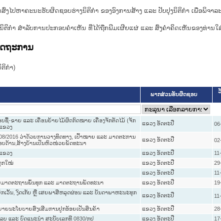
ກສົ່ງໄປຫາຄະນະຮັບຜິດຊອບຮ່າງນິຕິກຳ ຂອງອົງການສ້າງ ແລະ ປັບປຸງນິຕິກຳ ເພື່ອພິຈາລ
ີ່ງຮ່າງນິຕິກໍາ ສໍາລັບການປະກອບຄຳເຫັນ ທີ່ໄດ້ຖືກພີມເຜີຍແຜ່ ແລະ ສົ່ງຄຳຄິດເຫັນຂອງທ່ານໃສ
ລັດຖະການ
ິກໍາ)
ວ
ພາກສ່ວນຮັບຜິດຊອບ
ຊື້-ຂາຍ ແລະ ເຄື່ອນຍ້າຍໄມ້ຜິດກົດໝາຍ ເຄື່ອງຈັກຕັດໄມ້ (ຈັກ
ແຂວງ ອັດຕະປື
06
ວແຂວງ
 23/08/2016 ວ່າດ້ວຍການວາງທິດທາງ, ເປົ້າໝາຍ ແລະ ມາດຕະການ
ແຂວງ ອັດຕະປື
02
ອບດ້ານ,ສ້າງບ້ານເປັນຫົວໜ່ວຍພັດທະນາ
ວແຂວງ
ແຂວງ ອັດຕະປື
11
ດຸກໃໝ່
ແຂວງ ອັດຕະປື
29
ແຂວງ ອັດຕະປື
11
ດ້ວຍມາດຕະຖານພົ້ນທຸກ ແລະ ມາດຕະຖານພັດທະນາ
ແຂວງ ອັດຕະປື
19
ົກເວັ້ນ, ງົດເກັບ ຫຼື ເສຍພາສີຫລຸດຜ່ອນ ແລະ ບັນດາພາຫະນະທຸກ
ແຂວງ ອັດຕະປື
11
ຍາຍນະໂຍບາຍສົ່ງເສີມການປູກອ້ອຍເປັນສິນຄ້າ
ແຂວງ ອັດຕະປື
28
8/ລບ ແລະ ບົດແນະນຳ ສະບັບເລກທີ 0830/ກປ
ແຂວງ ອັດຕະປື
17