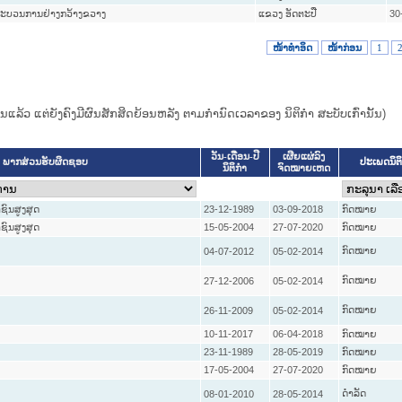
ນຂະບວນການຢ່າງກວ້າງຂວາງ
ແຂວງ ອັດຕະປື
30
ໜ້າທໍາອິດ
ໜ້າກ່ອນ
1
ແທນແລ້ວ ແຕ່ຍັງຄົງມີຜົນສັກສິດຍ້ອນຫລັງ ຕາມກໍານົດເວລາຂອງ ນິຕິກໍາ ສະບັບເກົ່ານັ້ນ)
ວັນ-ເດືອນ-ປີ
ເຜີຍແຜ່ລົງ
ປະເພດນິຕ
ພາກສ່ວນຮັບຜິດຊອບ
ນິຕິກໍາ
ຈົດໝາຍເຫດ
ົນສູງສຸດ
23-12-1989
03-09-2018
ກົດໝາຍ
ົນສູງສຸດ
15-05-2004
27-07-2020
ກົດໝາຍ
ກົດໝາຍ
04-07-2012
05-02-2014
ກົດໝາຍ
27-12-2006
05-02-2014
ກົດໝາຍ
26-11-2009
05-02-2014
10-11-2017
06-04-2018
ກົດໝາຍ
23-11-1989
28-05-2019
ກົດໝາຍ
17-05-2004
27-07-2020
ກົດໝາຍ
ດໍາລັດ
08-01-2010
28-05-2014