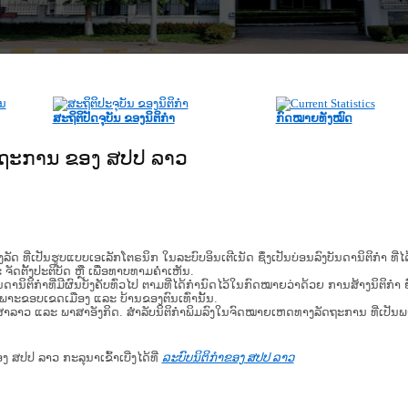
ສະຖິຕິປັດຈຸບັນ ຂອງນິຕິກໍາ
ກົດໝາຍທັງໝົດ
ັດຖະການ ຂອງ ສປປ ລາວ
​ຮູບ​ແບບ​ເອ​ເລັກ​ໂຕ​ຣ​ນິກ ໃນ​ລະ​ບົບ​ອິນ​ເຕີ​ເນັດ ຊຶ່ງ​ເປັນ​ບ່ອນ​ລົງ​ບັນ​ດາ​ນິ​ຕິ​ກຳ ທີ
ະ ຈັດ​ຕັ້ງ​ປະ​ຕິ​ບັດ ຫຼື ເພື່ອທາບທາມຄໍາເຫັນ.
ິ​ຕິ​ກຳ​ທີ່​ມີ​ຜົນ​ບັງ​ຄັບ​ທົ່ວ​ໄປ ຕາມ​ທີ່​ໄດ້​ກຳ​ນົດ​ໄວ້​ໃນ​ກົດ​ໝາຍ​ວ່າ​ດ້ວຍ​ ການ​ສ້າງ​ນິ​ຕິ​ກຳ ຍົ
ສະ​ເພາະ​ຂອບ​ເຂດ​ເມືອງ ແລະ ບ້ານ​ຂອງ​ຕົນ​ເທົ່າ​ນັ້ນ.
າສາລາວ ແລະ ພາສາອັງກິດ. ສໍາລັບນິຕິກຳພິມລົງໃນຈົດໝາຍເຫດທາງລັດຖະການ ທີ່ເປັນ
ອງ ສປປ ລາວ ກະລຸນາເຂົ້າເບີ່ງໄດ້ທີ່
ລະບົບນິຕິກຳຂອງ ສປປ ລາວ