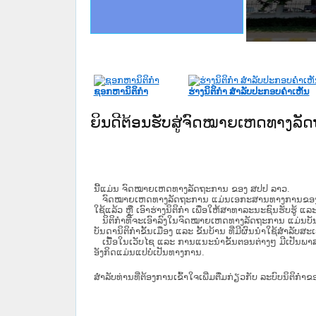
ດໝາຍເຫດທາງລັດຖະການໃຫ້ຜູ້ປະສານງານ
ນການຈັດຕັ້ງປະຕິບັດວຽກງານຈົດໝາຍເຫດ
ສານງານວຽກງານຈົດໝາຍເຫດທາງລັດຖະການ
ສານງານວຽກງານຈົດໝາຍເຫດທາງລັດຖະການ
ດໝາຍລາວ ແລະ ເວັບໄຊຈົດໝາຍເຫດທາງ
ດໝາຍລາວ ແລະ ເວັບໄຊຈົດໝາຍເຫດທາງ
ກງານຈົດໝາຍເຫດທາງລັດຖະການ ໃຫ້ຜູ້
ກງານຈົດໝາຍເຫດທາງລັດຖະການ ໃຫ້ຜູ້
ທີ່ ວິທະຍາຄານສັນຕິບານປະຊາຊົນ
ທີ່ ວິທະຍາຄານຕຳຫຼວດປະຊາຊົນ
ານສະພາປະຊາຊົນ ພາກເໜືອ
ງານສະພາປະຊາຊົນ ພາກກາງ
ຂັ້ນແຂວງພາກເໜືອ
ສຳລັບ ພາກກາງ
ທາງລັດຖະການ
ສຳລັບ ພາກໃຕ້
ຊອກຫານິຕິກໍາ
ຮ່າງນິຕິກໍາ ສໍາລັບປະກອບຄໍາເຫັນ
ຍິນດີຕ້ອນຮັບສູ່ຈົດໝາຍເຫດທາງລ
ນີ້ແມ່ນ ຈົດໝາຍເຫດທາງລັດຖະການ ຂອງ ສປປ ລາວ.
ຈົດໝາຍເຫດທາງລັດຖະການ ແມ່ນ​ເອ​ກະ​ສານ​ທາງ​ການ​ຂອງ​ລັດ ທີ່​ເປັນ
ໃຊ້ແລ້ວ ຫຼື ເອົາຮ່າງນິຕິກໍາ ເພື່ອໃຫ້​ສາ​ທາ​ລະ​ນະ​ຊົນ​ຮັບ​ຮູ້ ແລ
ນິ​ຕິ​ກຳ​ທີ່​ຈະ​ເອົາ​ລົງ​ໃນ​ຈົດ​ໝາຍ​ເຫດ​ທາງ​ລັດ​ຖະ​ການ ​ແມ່ນ​ບັນ​ດາ​ນ
ບັນ​ດານິ​ຕິ​ກຳ​ຂັ້ນ​ເມືອງ ແລະ ຂັ້ນ​ບ້ານ ​ທີ່​ມີ​ຜົນ​ນຳ​ໃຊ້​ສຳ​ລັບ​
ເນື້ອໃນ​ເວັບ​ໄຊ​ ແລະ ການແນະນໍາຂັ້ນຕອນຕ່າງໆ ມີເປັນພ
ອັງກິດແມ່ນແປບໍ່ເປັນທາງການ.
ສໍາລັບທ່ານທີ່ຕ້ອງການເຂົ້າໃຈເພີ່ມຕື່ມກ່ຽວກັບ ລະບົບນິຕິກຳຂ