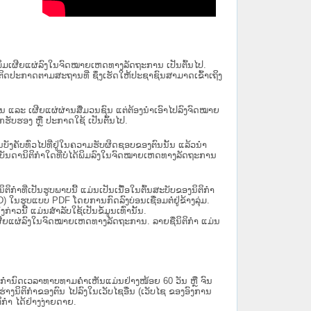
ນໄດ້ພິມເຜີຍແຜ່ລົງໃນຈົດໝາຍເຫດທາງລັດຖະການ ເປັນ​ຕົ້ນ​ໄປ.
ຫຼື ຕິດປະກາດຕາມສະຖານທີ່ ຊຶ່ງເຮັດໃຫ້ປະຊາຊົນສາມາດເຂົ້າເຖິງ
ນັ້ນ ແລະ ເຜີຍແຜ່ຜ່ານສື່ມວນຊົນ ແຕ່ຕ້ອງນໍາເອົາໄປລົງຈົດໝາຍ
ັບຮອງ ຫຼື ປະກາດໃຊ້ ເປັນຕົ້ນໄປ.
ີ່ມີຜົນບັງຄັບທົ່ວໄປທີ່ຢູ່ໃນຄວາມຮັບຜິດຊອບຂອງຕົນນັ້ນ ແລ້ວນໍາ
​ກຳ​ໃດ​ທີ່ບໍ່​ໄດ້​ພິມ​ລົງ​ໃນ​ຈົດ​ໝາຍ​ເຫດ​ທາງ​ລັດ​ຖະ​ການ
ິກໍາທີ່ເປັນຮູບພາບນີ້ ແມ່ນເປັນເນື້ອໃນຕົ້ນສະບັບຂອງນິຕິກໍາ
 ໃນຮູບແບບ PDF ໂດຍການກົດລົງບ່ອນເຊື່ອມຕໍ່ຢູ່ຂ້າງລຸ່ມ.
າວນີ້ ແມ່ນສຳລັບໃຊ້ເປັນຂໍ້ມູນເທົ່ານັ້ນ.
ພິມເຜີຍແຜ່ລົງໃນຈົດໝາຍເຫດທາງລັດຖະການ. ລາຍຊື່ນິຕິກຳ ແມ່ນ
ໍານົດເວລາທາບທາມຄໍາເຫັນແມ່ນຢ່າງໜ້ອຍ 60 ວັນ ຫຼື ຈົນ
ິຕິກຳຂອງຕົນ ໄປລົງໃນ​ເວັບ​ໄຊ​ອື່ນ (ເວັບ​ໄຊ​ ຂອງອົງການ
ິກຳ ໄດ້ຢ່າງງ່າຍດາຍ.