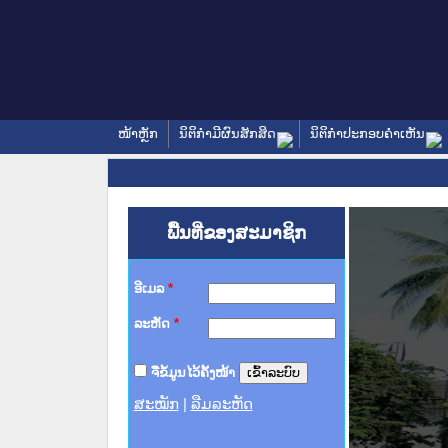
ໜ້າຫຼັກ
ນິຕິກໍາມີຜົນສັກສິດ
ນິຕິກໍາປະກອບຄໍາເຫັນ
ພື້ນທີ່ຂອງສະມາຊິກ
ອີເມລ
*
ລະຫັດ
*
ຈື່ຂໍ້ມູນໄວ້ຄັ້ງໜ້າ
ສະໝັກ
|
ລືມລະຫັດ