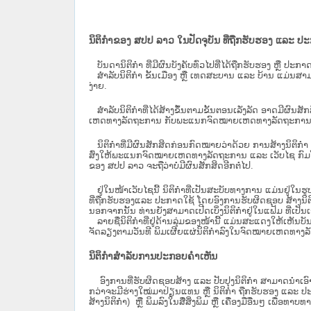
ນິຕິກຳຂອງ ສປປ ລາວ ໃນປັດຈຸບັນ ທີ່ຖືກ​ຮັບ​ຮອງ ແລະ ປ
ບັນດານິຕິກໍາ ທີ່ມີຜົນບັງຄັບທົ່ວໄປທີ່ໄດ້ຖືກ​ຮັບ​ຮອງ ຫຼື ປ
ສຳລັບນິ​ຕິ​ກຳ ຂັ້ນເມືອງ ຫຼື ເທດ​ສະ​ບານ ແລະ ບ້ານ ແມ່ນສາມ
ງ່າຍ.
ສໍາລັບນິຕິກໍາທີ່ໄດ້ສ້າງຂຶ້ນຕາມຂັ້ນຕອນເລັ່ງລັດ ອາດມີຜົນສ
ເຫດທາງລັດຖະການ ກັບ​ພະແນກຈົດ​ໝາຍ​ເຫດ​ທາງ​ລັດ​ຖະ​ການ​ 
ນິ​ຕິ​ກຳ​ທີ່​ມີ​ຜົນ​ສັກ​ສິດ​ກ່ອນ​ກົດ​ໝາຍ​ວ່າ​ດ້ວຍ​ ການ​ສ້າງ​ນ
ສົ່ງໃຫ້​ພະແນກຈົດ​ໝາຍ​ເຫດ​ທາງ​ລັດ​ຖະ​ການ ແລະ ເວັບໄຊ​ ກົມໂ
ຂອງ ສປ​ປ ລາວ ​ຈະຖື​ວ່າບໍ່​ມີ​ຜົນ​ສັກ​ສິດ​ອີກ​ຕໍ່​ໄປ.
ຢູ່ໃນໜ້າ​ເວັບ​ໄຊ​ນີ້ ນິຕິກຳທີ່ເປັນສະບັບທາງການ ແມ່ນຢູ່ໃນຮ
ທີ່ຖືກຮັບຮອງແລະ ປະກາດໃຊ້ ໂດຍອົງການຮັບຜິດຊອບ ສ້າງນິຕິກ
ນອກຈາກນັ້ນ ທ່ານຍັງສາມາດເປີດເບິ່ງນິຕິກຳຢູ່ໃນແຟ້ມ ທີ່ເປັນເອ
ລາຍຊື່ນິຕິກຳທີ່ຢູ່ດ້ານລຸ່ມຂອງໜ້ານີ້ ແມ່ນສະແດງໃຫ້ເຫັນບັ
ຈັດລຽງຕາມວັນທີ ພິມເຜີຍແຜ່ນິຕິກຳລົງໃນຈົດໝາຍເຫດທາງລັດຖະການ
ນິຕິກຳສຳລັບການປະກອບຄຳເຫັນ
ອົງການທີ່ຮັບຜິດຊອບສ້າງ ແລະ ປັບປຸງນິຕິກຳ ສາມາດນຳເອົາ
ກວ່າຈະມີຮ່າງໃໝ່ມາປ່ຽນແທນ ຫຼື ນິຕິກໍາ ຖືກຮັບຮອງ ແລະ ປະກ
ສ້າງນິຕິກຳ) ຫຼື ພິມລົງໃນສື່ສິ່ງພິມ ຫຼື ເຄື່ອງມືອື່ນໆ ເພ