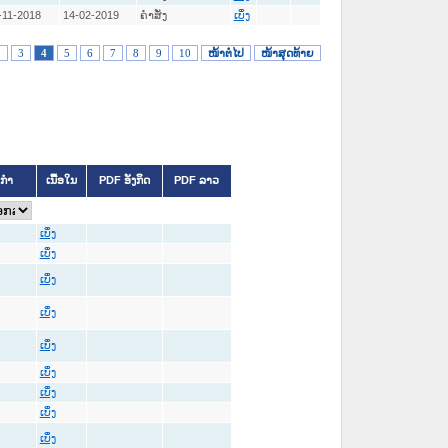
-11-2018
14-02-2019
ຄໍາສັ່ງ
ເບິ່ງ
2
3
4
5
6
7
8
9
10
ໜ້າຕໍ່ໄປ
ໜ້າສຸດທ້າຍ
ິກຳ
ເນື້ອໃນ
PDF ອັງກິດ
PDF ລາວ
ເບິ່ງ
ເບິ່ງ
ເບິ່ງ
ເບິ່ງ
ເບິ່ງ
ເບິ່ງ
ເບິ່ງ
ເບິ່ງ
ເບິ່ງ