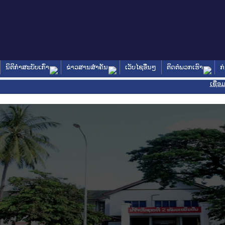
ນິຕິກໍາສະບັບເກົ່າ
ຂ່າວສານສໍາຄັນ
ເວັບໄຊອື່ນໆ
ຕິດຕໍ່ພວກເຮົາ
ກ
ເຊື່