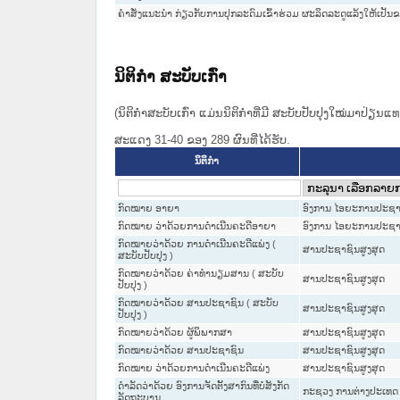
ຄຳສັ່ງແນະນຳ ກ່ຽວກັບການປຸກລະດົມເຂົ້າຮ່ວມ ຜະລິດລະດູແລ້ງໃຫ້ເປັ
ນິຕິກໍາ ສະບັບເກົ່າ
(ນິຕິກໍາສະບັບເກົ່າ ແມ່ນນິຕິກໍາທີ່ມີ ສະບັບປັບປຸງໃໝ່ມາປ່ຽນ
ສະແດງ 31-40 ຂອງ 289 ຜົນທີ່ໄດ້ຮັບ.
ນິຕິກໍາ
ກົດໝາຍ ອາຍາ
ອົງການ ໄອຍະການປະຊາຊ
ກົດໝາຍ ວ່າດ້ວຍການດໍາເນີນຄະດີອາຍາ
ອົງການ ໄອຍະການປະຊາຊ
ກົດໝາຍວ່າດ້ວຍ ການດຳເນີນຄະດີແພ່ງ (
ສານປະຊາຊົນສູງສຸດ
ສະບັບປັບປຸງ )
ກົດໝາຍວ່າດ້ວຍ ຄ່າທຳນຽມສານ ( ສະບັບ
ສານປະຊາຊົນສູງສຸດ
ປັບປຸງ )
ກົດໝາຍວ່າດ້ວຍ ສານປະຊາຊົນ ( ສະບັບ
ສານປະຊາຊົນສູງສຸດ
ປັບປຸງ )
ກົດໝາຍວ່າດ້ວຍ ຜູ້ພິພາກສາ
ສານປະຊາຊົນສູງສຸດ
ກົດໝາຍວ່າດ້ວຍ ສານປະຊາຊົນ
ສານປະຊາຊົນສູງສຸດ
ກົດໝາຍ ວ່າດ້ວຍການດໍາເນີນຄະດີແພ່ງ
ສານປະຊາຊົນສູງສຸດ
ດຳລັດວ່າດ້ວຍ ອົງການຈັດຕັ້ງສາກົນທີ່ບໍ່ສັງກັດ
ກະຊວງ ການຕ່າງປະເທດ
ລັດຖະບານ