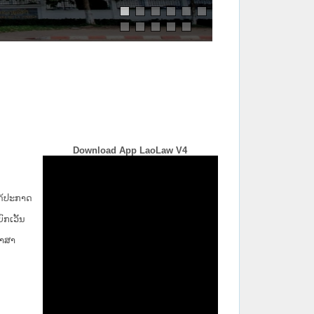
Download App LaoLaw V4
່ໄດ້ປະກາດ
ກ​ເວັ້ນ​
ພາສາ