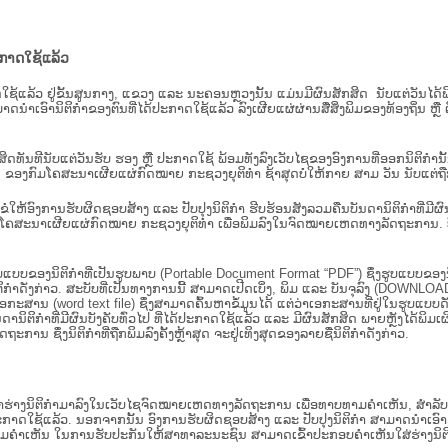
ະກາດໃຊ້ແລ້ວ
ະກາດໃຊ້ແລ້ວ ຢູ່ຂັ້ນ​ສູນ​ກາງ, ແຂວງ ແລະ ນະຄອນຫຼວງນັ້ນ ແມ່ນມີຜົນສັກສິດ ນັບ​ແຕ່​ວັ
າດນຳເອົານິຕິກຳຂອງຕົນທີ່ໄດ້ປະກາດໃຊ້ແລ້ວ ລົງ​ເຜີຍແຜ່​ຜ່ານ​ສື່ສິ່ງພິມຂອງທ້ອງຖິ່ນ 
ັກສິດທັນທີນັບແຕ່ວັນຮັບ ຮອງ ຫຼື ປະກາດໃຊ້ ພ້ອມທັງລົງເວັບໄຊຂອງອົງການທີ່ອອກນິຕິກໍາ
ຂອງກົມໂຄສະນາເຜີຍແຜ່ກົດໝາຍ ກະຊວງຍຸຕິທໍາ ຊ້າສຸດບໍ່ໃຫ້ກາຍ ສາມ ວັນ ນັບແຕ່ຖືກຮ
ິ​ຕິ​ກຳ ຂໍໃຫ້ອົງ​ການ​ຮັບ​ຜິດ​ຊອບ​ສ້າງ ແລະ ປັບ​ປຸງນິ​ຕິ​ກຳ ຮີບຮ້ອນສັງລວມຄືນບັນດານິຕິກໍາທ
ຄສະນາເຜີຍແຜ່ກົດໝາຍ ກະຊວງຍຸຕິທໍາ ເພື່ອພິມລົງໃນຈົດໝາຍເຫດທາງລັດຖະການ. ບັນ​ດາ​ນິ​ຕິ
ູບແບບຂອງນິຕິກໍາທີ່ເປັນຮູບພາບ (Portable Document Format “PDF”) ຊຶ່ງຮູບແບບຂອງນິຕ
ຳດັ່ງກ່າວ. ສະບັບທີ່ເປັນທາງການນີ້ ສາມາດເປີດເບິ່ງ, ພິມ ແລະ ບັນຈຸລົງ (DOWNLOAD)
ກະສານ (word text file) ຊຶ່ງສາມາດຄົ້ນຫາຂໍ້ມູນໄດ້ ແຕ່ວ່າເອກະສານທີ່ຢູ່ໃນຮູບແບບດັ່ງກ່
ນດານິຕິກຳທີ່ມີຜົນບັງຄັບທົ່ວໄປ ທີ່ໄດ້ປະກາດໃຊ້ແລ້ວ ແລະ ມີຜົນສັກສິດ ພາຍຫຼັງໄດ້
 ຊຶ່ງນິຕິກຳທີ່ຖືກພິມລົງຄັ້ງຫຼ້າສຸດ ຈະຢູ່ເທິງສຸດຂອງລາຍຊື່ນິຕິກໍາດັ່ງກ່າວ.
ຮ່າງນິຕິກຳມາລົງໃນ​ເວັບ​ໄຊຈົດໝາຍເຫດທາງລັດຖະການ ເພື່ອທາບທາມຄຳເຫັນ, ສໍາລັບກ
າດໃຊ້ແລ້ວ. ນອກຈາກນັ້ນ ອົງການຮັບຜິດຊອບສ້າງ ແລະ ປັບປຸງນິຕິກໍາ ສາມາດນຳເອົາຮ່າງນ
ື່ອທາບທາມຄໍາເຫັນ ໃນການຮັບປະກັນໃຫ້ສາທາລະນະຊົນ ສາມາດເຂົ້າປະກອບຄໍາເຫັນໃສ່ຮ່າງນິຕ