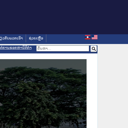
່ຽວກັບພວກເຮົາ
ຊ່ວຍເຫຼືອ
ອມຕໍ່ການຊອກຫານິຕິກຳ