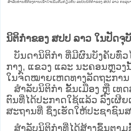
ສໍາລັບທ່ານທີ່ຕ້ອງການເຂົ້າໃຈເພີ່ມຕື່ມກ່ຽວກັບ ລະບົບນິຕິກຳຂອງ ສປປ ລາວ ກະລຸນາເຂົ
ນິຕິກຳຂອງ ສປປ ລາວ ໃນປັດຈຸບັ
ບັນດານິຕິກໍາ ທີ່ມີຜົນບັງຄັບທົ່ວໄ
ກາງ, ແຂວງ ແລະ ນະຄອນຫຼວງນັ້ນ 
ໃນຈົດໝາຍເຫດທາງລັດຖະການ ເປັ
ສຳລັບນິ​ຕິ​ກຳ ຂັ້ນເມືອງ ຫຼື 
ຕົນທີ່ໄດ້ປະກາດໃຊ້ແລ້ວ ລົງ​ເຜີຍ
ສະຖານທີ່ ຊຶ່ງເຮັດໃຫ້ປະຊາຊົນສາ
ສໍາລັບນິຕິກໍາທີ່ໄດ້ສ້າງຂຶ້ນຕາມ