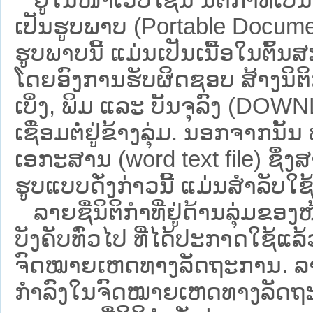
ເປັນຮູບພາບ (Portable Documen
ຮູບພາບນີ້ ແມ່ນເປັນເນື້ອໃນຕົ້
ໂດຍອົງການຮັບຜິດຊອບ ສ້າງນິຕິກ
ເບິ່ງ, ພິມ ແລະ ບັນຈຸລົງ (D
ເຊື່ອມຕໍ່ຢູ່ຂ້າງລຸ່ມ. ນອກຈາກນັ້
ເອກະສານ (word text file) ຊຶ່ງ
ຮູບແບບດັ່ງກ່າວນີ້ ແມ່ນສຳລັບໃຊ້ເປ
ລາຍຊື່ນິຕິກຳທີ່ຢູ່ດ້ານລຸ່ມຂອງ
ບັງຄັບທົ່ວໄປ ທີ່ໄດ້ປະກາດໃຊ້ແລ
ຈົດໝາຍເຫດທາງລັດຖະການ. ລາຍຊ
ກຳລົງໃນຈົດໝາຍເຫດທາງລັດຖະການ ຊ