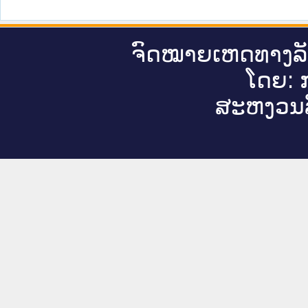
ຈົດ​ໝາຍ​ເຫດ​ທາງ​ລ
ໂດຍ: ກ
ສະ​ຫງວນ​ລ