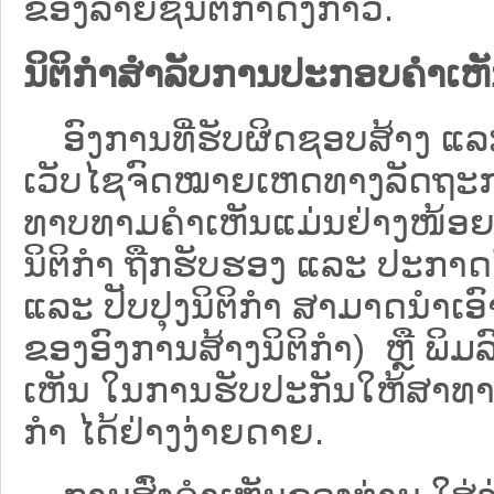
ຂອງລາຍຊື່ນິຕິກໍາດັ່ງກ່າວ.
ນິຕິກຳສຳລັບການປະກອບຄຳເຫ
ອົງການທີ່ຮັບຜິດຊອບສ້າງ ແລະ 
ເວັບ​ໄຊຈົດໝາຍເຫດທາງລັດຖະກາ
ທາບທາມຄໍາເຫັນແມ່ນຢ່າງໜ້ອຍ 6
ນິຕິກໍາ ຖືກຮັບຮອງ ແລະ ປະກາດ
ແລະ ປັບປຸງນິຕິກໍາ ສາມາດນຳເອົາຮ
ຂອງອົງການສ້າງນິຕິກຳ) ຫຼື ພິມລົງ
ເຫັນ ໃນການຮັບປະກັນໃຫ້ສາທາລ
ກຳ ໄດ້ຢ່າງງ່າຍດາຍ.