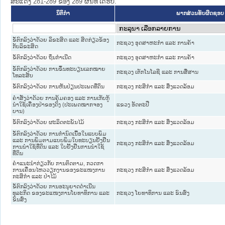
ສະແດງ 281-289 ຂອງ 289 ຜົນທີ່ໄດ້ຮັບ.
ນິຕິກໍາ
ພາກສ່ວນຮັບຜິດຊອບ
ຂໍ້ຕົກລົງວ່າດ້ວຍ ລິຂະສິດ ແລະ ສິດກ່ຽວຂ້ອງ
ກະຊວງ ອຸດສາຫະກຳ ແລະ ການຄ້າ
ກັບລິຂະສິດ
ຂໍ້ຕົກລົງວ່າດ້ວຍ ຖິ່ນກໍາເນີດ
ກະຊວງ ອຸດສາຫະກຳ ແລະ ການຄ້າ
ຂໍ້ຕົກລົງວ່າດ້ວຍ ການຂຶ້ນທະບຽນເລກໝາຍ
ກະຊວງ ເຕັກໂນໂລຊີ ແລະ ການສື່ສານ
ໂທລະສັບ
ຂໍ້ຕົກລົງວ່າດ້ວຍ ການຫັນປ່ຽນປະເພດທີ່ດິນ
ກະຊວງ ກະສິກຳ ແລະ ສິ່ງແວດລ້ອມ
ຄຳສັ່ງວ່າດ້ວຍ ການຄຸ້ມຄອງ ແລະ ການເກັບກູ້
ນຳໃຊ້ເຄື່ອງປ່າຂອງດົງ (ປະເພດໝາກຈອງ
ແຂວງ ອັດຕະປື
ບານ)
ຂໍ້ຕົກລົງວ່າດ້ວຍ ຜະລິດຕະພັນໄມ້
ກະຊວງ ກະສິກຳ ແລະ ສິ່ງແວດລ້ອມ
ຂໍ້ຕົກລົງວ່າດ້ວຍ ການກຳນົດເນື້ອໃນແບບພິມ
ແລະ ການພິມຕາມແບບພິມໃບທະບຽນຢັ້ງຢືນ
ກະຊວງ ກະສິກຳ ແລະ ສິ່ງແວດລ້ອມ
ການນຳໃຊ້ທີ່ດິນ ແລະ ໃບຢັ້ງຢືນການນຳໃຊ້
ທີ່ດິນ
ຄຳແນະນຳກ່ຽວກັບ ການຕິດຕາມ, ກວດກາ
ການເຄື່ອນໄຫວວຽກງານຂອງຂະແໜງການ
ກະຊວງ ກະສິກຳ ແລະ ສິ່ງແວດລ້ອມ
ກະສິກຳ ແລະ ປ່າໄມ້
ຂໍ້ຕົກລົງວ່າດ້ວຍ ການອະນຸຍາດດຳເນີນ
ທຸລະກິດ ຂອງຂະແໜງການໂຍທາທິການ ແລະ
ກະຊວງ ໂຍທາທິການ ແລະ ຂົນສົ່ງ
ຂົນສົ່ງ