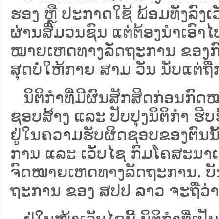
ຮອງ ຫຼື ປະກາດໃຊ້ ພ້ອມທັງລົງເ
ຜ່ານສື່ມວນຊົນ ແຕ່ຕ້ອງນໍາເອ
ໝາຍ​ເຫດ​ທາງ​ລັດ​ຖະ​ການ​ ຂອ
ສຸດບໍ່ໃຫ້ກາຍ ສາມ ວັນ ນັບແຕ່ຖື
ນິ​ຕິ​ກຳ​ທີ່​ມີ​ຜົນ​ສັກ​ສິດ​ກ່ອນ​ກົດ
ຊອບ​ສ້າງ ແລະ ປັບ​ປຸງນິ​ຕິ​ກຳ ຮີ
ຢູ່ໃນຄວາມຮັບຜິດຊອບຂອງຕົນນັ້ນ
ການ ແລະ ເວັບໄຊ​ ກົມໂຄສະນາເຜ
ຈົດໝາຍເຫດທາງລັດຖະການ. ບັນ​ດາ​ນິ​
ຖະ​ການ ຂອງ ສປ​ປ ລາວ ​ຈະຖື​ວ່າບໍ່​ມີ
ຢູ່ໃນໜ້າ​ເວັບ​ໄຊ​ນີ້ ນິຕິກຳທີ່