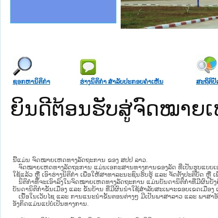
ງລັດຖະການໃຫ້ຜູ້ປະສານງານ
້ງປະຕິບັດວຽກງານຈົດໝາຍເຫດ
ລັດຖະການ ແລະ ແອັບກົດໝາຍ
ງານຈົດໝາຍເຫດທາງລັດຖະການ
ງານຈົດໝາຍເຫດທາງລັດຖະການ
ລະ ເວັບໄຊຈົດໝາຍເຫດທາງ
ລະ ເວັບໄຊຈົດໝາຍເຫດທາງ
ຍເຫດທາງລັດຖະການ ໃຫ້ຜູ້
ຄານສັນຕິບານປະຊາຊົນ
າຄານຕຳຫຼວດປະຊາຊົນ
ຊາຊົນ ພາກກາງ
ຍຸຕິທຳແຫ່ງຊາດ
ພາກເໜືອ
າກກາງ
ຖະການ
າກໃຕ້
ຊອກຫານິຕິກໍາ
ຮ່າງນິຕິກໍາ ສໍາລັບປະກອບຄໍາເຫັນ
ສະຖິຕິປັ
ຍິນດີຕ້ອນຮັບສູ່ຈົດໝ
ນີ້ແມ່ນ ຈົດໝາຍເຫດທາງລັດຖະການ ຂອງ ສປປ ລາວ.
ຈົດໝາຍເຫດທາງລັດຖະການ ແມ່ນ​ເອ​ກະ​ສານ​ທາງ​ການ​ຂອງ​ລັດ ທີ່​ເປັນ​ຮູບ​ແບບ​ເອ​ເລັກ​ໂຕ​
ໃຊ້ແລ້ວ ຫຼື ເອົາຮ່າງນິຕິກໍາ ເພື່ອໃຫ້​ສາ​ທາ​ລະ​ນະ​ຊົນ​ຮັບ​ຮູ້ ແລະ ຈັດ​ຕັ້ງ​ປະ​ຕິ​ບັດ ຫ
ນິ​ຕິ​ກຳ​ທີ່​ຈະ​ເອົາ​ລົງ​ໃນ​ຈົດ​ໝາຍ​ເຫດ​ທາງ​ລັດ​ຖະ​ການ ​ແມ່ນ​ບັນ​ດາ​ນິ​ຕິ​ກຳ​ທີ່​ມີ​ຜົນ​ບັງ​
ບັນ​ດານິ​ຕິ​ກຳ​ຂັ້ນ​ເມືອງ ແລະ ຂັ້ນ​ບ້ານ ​ທີ່​ມີ​ຜົນ​ນຳ​ໃຊ້​ສຳ​ລັບ​ສະ​ເພາະ​ຂອບ​ເຂດ​ເມືອງ 
ເນື້ອໃນ​ເວັບ​ໄຊ​ ແລະ ການແນະນໍາຂັ້ນຕອນຕ່າງໆ ມີເປັນພາສາລາວ ແລະ ພາສາອັ
ອັງກິດແມ່ນແປບໍ່ເປັນທາງການ.