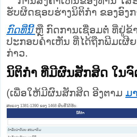
ການສົ່ງຄໍາເຫັນຂອງທ່ານ ໃສ່ຮ່
ຮັບຜິດຊອບຮ່າງນິຕິກຳ ຂອງອົງກາ
ກົດທີ່ນີ້
ຫຼື ກົດການເຊື່ອມຕໍ່ ທີ່ຢູ່
ປະກອບຄຳເຫັນ ທີ່ໄດ້ຖືກພີມເຜີຍ
ກ່າວ.
ນິຕິກໍາ ທີ່ມີຜົນສັກສິດ
(ເພື່ອໃຫ້ມີຜົນສັກສິດ ອີງຕາມ
ມາ
ສະແດງ 1381-1390 ຂອງ 1468 ຜົນທີ່ໄດ້ຮັບ.
ນິຕິກໍາ
ດຳລັດວ່າດ້ວຍ ສະມາຄົມ