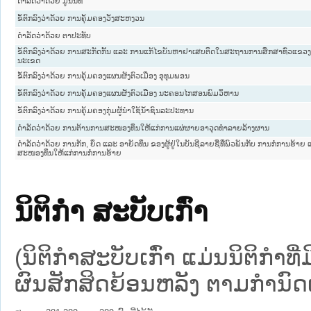
ດຳລັດວ່າດ້ວຍ ມູນນິທິ
ຂໍ້ຕົກລົງວ່າດ້ວຍ ການຄຸ້ມຄອງວັງສະຫງວນ
ດຳລັດວ່າດ້ວຍ ຕາປະທັບ
ຂໍ້ຕົກລົງວ່າດ້ວຍ ການສະກັດກັ້ນ ແລະ ການແກ້ໄຂບັນຫາຢາເສບຕິດໃນສະຖານການສຶກສາທົ່ວແຂວ
ນະເຂດ
ຂໍ້ຕົກລົງວ່າດ້ວຍ ການຄຸ້ມຄອງແຜນຜັງຕົວເມືອງ ອຸທຸມພອນ
ຂໍ້ຕົກລົງວ່າດ້ວຍ ການຄຸ້ມຄອງແຜນຜັງຕົວເມືອງ ນະຄອນໄກສອນພົມວິຫານ
ຂໍ້ຕົກລົງວ່າດ້ວຍ ການຄຸ້ມຄອງກຸ່ມຜູ້ນຳໃຊ້ນ້ຳຊົນລະປະທານ
ດຳລັດວ່າດ້ວຍ ການຕ້ານການສະໜອງທຶນໃຫ້ແກ່ການແຜ່ຜາຍອາວຸດທຳລາຍລ້າງຜານ
ດຳລັດວ່າດ້ວຍ ການກັກ, ຍຶດ ແລະ ອາຍັດທຶນ ຂອງຜູ້ຢູ່ໃນບັນຊີລາຍຊື່ທີ່ພົວພັນກັບ ການກໍ່ການຮ້າຍ
ສະໜອງທຶນໃຫ້ແກ່ການກໍ່ການຮ້າຍ
ນິຕິກໍາ ສະບັບເກົ່າ
(ນິຕິກໍາສະບັບເກົ່າ ແມ່ນນິຕິກໍາ
ຜົນສັກສິດຍ້ອນຫລັງ ຕາມກໍານົດເວ