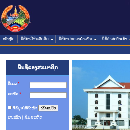
ໜ້າຫຼັກ
ນິຕິກໍາມີຜົນສັກສິດ
ນິຕິກໍາປະກອບຄໍາເຫັນ
ນິຕິກໍາສະບັບເກົ່າ
ພື້ນທີ່ຂອງສະມາຊິກ
ອີເມລ
*
ລະຫັດ
*
ຈື່ຂໍ້ມູນໄວ້ຄັ້ງໜ້າ
ສະໝັກ
|
ລືມລະຫັດ