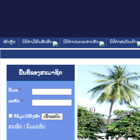
ໜ້າຫຼັກ
ນິຕິກໍາມີຜົນສັກສິດ
ນິຕິກໍາປະກອບຄໍາເຫັນ
ນິຕິກໍາສະບັບເກົ່າ
ພື້ນທີ່ຂອງສະມາຊິກ
ອີເມລ
*
ລະຫັດ
*
ຈື່ຂໍ້ມູນໄວ້ຄັ້ງໜ້າ
ສະໝັກ
|
ລືມລະຫັດ