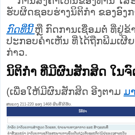
ການສົ່ງຄໍາເຫັນຂອງທ່ານ ໃສ່ຮ່
ຮັບຜິດຊອບຮ່າງນິຕິກຳ ຂອງອົງກາ
ກົດທີ່ນີ້
ຫຼື ກົດການເຊື່ອມຕໍ່ ທີ່ຢູ່
ປະກອບຄຳເຫັນ ທີ່ໄດ້ຖືກພີມເຜີຍ
ກ່າວ.
ນິຕິກໍາ ທີ່ມີຜົນສັກສິດ
(ເພື່ອໃຫ້ມີຜົນສັກສິດ ອີງຕາມ
ມາ
ສະແດງ 211-220 ຂອງ 1468 ຜົນທີ່ໄດ້ຮັບ.
ນິຕິກໍາ
ດຳລັດ ວ່າດ້ວຍການສຳຫຼວດ ວັດແທກ, ຖ່າຍພາບທາງອາກາດ ແລະ ສ້າງແຜນທີ່
ຄຳສັ່ງແນະນຳ ວ່າດ້ວຍການແກ້ໄຂສະພາບການພົ້ນເດັ່ນກ່ຽວກັບທຸລະກິດໄມ້ຢູ່ແຂວງສາລະວັນ