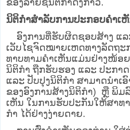
ຂອງລາຍຊື່ນິຕິກໍາດັ່ງກ່າວ.
ນິຕິກຳສຳລັບການປະກອບຄຳເຫ
ອົງການທີ່ຮັບຜິດຊອບສ້າງ ແລະ 
ເວັບ​ໄຊຈົດໝາຍເຫດທາງລັດຖະກາ
ທາບທາມຄໍາເຫັນແມ່ນຢ່າງໜ້ອຍ 6
ນິຕິກໍາ ຖືກຮັບຮອງ ແລະ ປະກາດ
ແລະ ປັບປຸງນິຕິກໍາ ສາມາດນຳເອົາຮ
ຂອງອົງການສ້າງນິຕິກຳ) ຫຼື ພິມລົງ
ເຫັນ ໃນການຮັບປະກັນໃຫ້ສາທາລ
ກຳ ໄດ້ຢ່າງງ່າຍດາຍ.