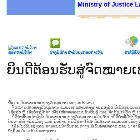
ງລັດຖະການໃຫ້ຜູ້ປະສານງານ
້ງປະຕິບັດວຽກງານຈົດໝາຍເຫດ
ງານຈົດໝາຍເຫດທາງລັດຖະການ
ງານຈົດໝາຍເຫດທາງລັດຖະການ
ລະ ເວັບໄຊຈົດໝາຍເຫດທາງ
ລະ ເວັບໄຊຈົດໝາຍເຫດທາງ
ຍເຫດທາງລັດຖະການ ໃຫ້ຜູ້
ຍເຫດທາງລັດຖະການ ໃຫ້ຜູ້
Ministry of Justice 
ຄານສັນຕິບານປະຊາຊົນ
າຄານຕຳຫຼວດປະຊາຊົນ
ຊາຊົນ ພາກເໜືອ
ຊາຊົນ ພາກກາງ
ພາກເໜືອ
າກກາງ
ຖະການ
າກໃຕ້
ຊອກຫານິຕິກໍາ
ຮ່າງນິຕິກໍາ ສໍາລັບປະກອບຄໍາເຫັນ
ສະຖິຕິປັດ
ຍິນດີຕ້ອນຮັບສູ່ຈົດໝ
ນີ້ແມ່ນ ຈົດໝາຍເຫດທາງລັດຖະການ ຂອງ ສປປ ລາວ.
ຈົດໝາຍເຫດທາງລັດຖະການ ແມ່ນ​ເອ​ກະ​ສານ​ທາງ​ການ​ຂອງ​ລັດ ທີ່​ເປັນ​ຮູບ​ແບບ​ເອ​ເລັກ​ໂຕ​
ໃຊ້ແລ້ວ ຫຼື ເອົາຮ່າງນິຕິກໍາ ເພື່ອໃຫ້​ສາ​ທາ​ລະ​ນະ​ຊົນ​ຮັບ​ຮູ້ ແລະ ຈັດ​ຕັ້ງ​ປະ​ຕິ​ບັດ ຫ
ນິ​ຕິ​ກຳ​ທີ່​ຈະ​ເອົາ​ລົງ​ໃນ​ຈົດ​ໝາຍ​ເຫດ​ທາງ​ລັດ​ຖະ​ການ ​ແມ່ນ​ບັນ​ດາ​ນິ​ຕິ​ກຳ​ທີ່​ມີ​ຜົນ​ບັງ​
ບັນ​ດານິ​ຕິ​ກຳ​ຂັ້ນ​ເມືອງ ແລະ ຂັ້ນ​ບ້ານ ​ທີ່​ມີ​ຜົນ​ນຳ​ໃຊ້​ສຳ​ລັບ​ສະ​ເພາະ​ຂອບ​ເຂດ​ເມືອງ 
ເນື້ອໃນ​ເວັບ​ໄຊ​ ແລະ ການແນະນໍາຂັ້ນຕອນຕ່າງໆ ມີເປັນພາສາລາວ ແລະ ພາສາອັ
ອັງກິດແມ່ນແປບໍ່ເປັນທາງການ.