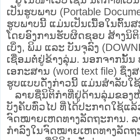
ເປັນຮູບພາບ (Portable Documen
ຮູບພາບນີ້ ແມ່ນເປັນເນື້ອໃນຕົ້
ໂດຍອົງການຮັບຜິດຊອບ ສ້າງນິຕິກ
ເບິ່ງ, ພິມ ແລະ ບັນຈຸລົງ (D
ເຊື່ອມຕໍ່ຢູ່ຂ້າງລຸ່ມ. ນອກຈາກນັ້
ເອກະສານ (word text file) ຊຶ່ງ
ຮູບແບບດັ່ງກ່າວນີ້ ແມ່ນສຳລັບໃຊ້ເປ
ລາຍຊື່ນິຕິກຳທີ່ຢູ່ດ້ານລຸ່ມຂອງ
ບັງຄັບທົ່ວໄປ ທີ່ໄດ້ປະກາດໃຊ້ແລ
ຈົດໝາຍເຫດທາງລັດຖະການ. ລາຍຊ
ກຳລົງໃນຈົດໝາຍເຫດທາງລັດຖະການ ຊ