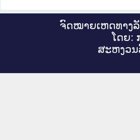
ຈົດ​ໝາຍ​ເຫດ​ທາງ​ລ
ໂດຍ: ກ
ສະ​ຫງວນ​ລ