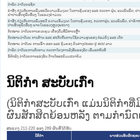
ດຳລັດ ວ່າດ້ວຍແຊັກ
ຄຳສັ່ງ ກ່ຽວກັບການເພີ່ມທະວີຄວາມເຂັ້ມງວດ ໃນການຄຸ້ມຄອງ ແລະ ກວດກາ ຝຸ່ນ, ແນວພັນພືດ, ຢ
ຢາປາບສັດຕູພືດອື່ນໆ ໃນແຂວງຄຳມ່ວນ
ຄຳສັ່ງ ກ່ຽວກັບການເພີ່ມທະວີ ຄວາມເຂັ້ມງວດ ໃນການຄຸ້ມຄອງ, ກວດກາຝຸ່ນ, ແນວພັນພືດ, ຢາຂ້າ
ປາບສັດຕູພືດອື່ນໆ ພາຍໃນແຂວງຫຼວງພະບາງ
ກົດໝາຍ ວ່າດ້ວຍການຄວບຄຸມ ເຄື່ອງດື່ມທີ່ມີທາດເຫຼົ້າ
ກົດໝາຍວ່າດ້ວຍ ການຕ້ານ ແລະ ສະກັດກັ້ນການໃຊ້ຄວາມຮຸນແຮງ ຕໍ່ແມ່ຍິງ ແລະ ເດັກ
ກົດໝາຍ ວ່າດ້ວຍ ການເຂົ້າ-ອອກ ແລະ ຄຸ້ມຄອງ ຄົນຕ່າງປະເທດ ຢູ່ ສປປ ລາວ
ດຳລັດ ວ່າດ້ວຍການຕິດຕາມ ກວດກາໂຄງການລົງທຶນຂອງລັດ ເລີ່ມແຕ່ຫົວທີ
ຂໍ້ຕົກລົງ ວ່າດ້ວຍການແຂ່ງຂັນ ດ້ານໂທລະຄົມມະນາຄົມ
ນິຕິກໍາ ສະບັບເກົ່າ
(ນິຕິກໍາສະບັບເກົ່າ ແມ່ນນິຕິກໍາ
ຜົນສັກສິດຍ້ອນຫລັງ ຕາມກໍານົດເວ
ສະແດງ 211-220 ຂອງ 289 ຜົນທີ່ໄດ້ຮັບ.
ນິຕິກໍາ
ພາກສ່ວນຮັບຜິດຊອບ