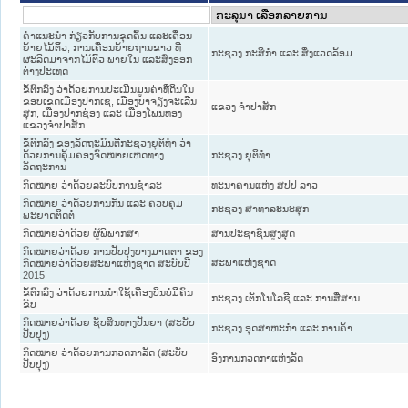
ຄຳແນະນຳ ກ່ຽວກັບການຂຸດຄົ້ນ ແລະເຄື່ອນ
ຍ້າຍໄມ້ຕິ້ວ, ການເຄື່ອນຍ້າຍຖ່ານຂາວ ທີ່
ກະຊວງ ກະສິກຳ ແລະ ສິ່ງແວດລ້ອມ
ຜະລິດມາຈາກໄມ້ຕິ້ວ ພາຍໃນ ແລະສົ່ງອອກ
ຕ່າງປະເທດ
ຂໍ້ຕົກລົງ ວ່າດ້ວຍການປະເມີນມູນຄ່າທີ່ດິນໃນ
ຂອບເຂດເມືອງປາກເຊ, ເມືອງບາຈຽງຈະເລີນ
ແຂວງ ຈໍາປາສັກ
ສຸກ, ເມືອງປາກຊ່ອງ ແລະ ເມືອງໂພນທອງ
ແຂວງຈຳປາສັກ
ຂໍ້ຕົກລົງ ຂອງລັດຖະມົນຕີກະຊວງຍຸຕິທຳ ວ່າ
ດ້ວຍການຄຸ້ມຄອງຈົດໝາຍເຫດທາງ
ກະຊວງ ຍຸຕິທໍາ
ລັດຖະການ
ກົດໝາຍ ວ່າດ້ວຍລະບົບການຊຳລະ
ທະນາຄານແຫ່ງ ສປປ ລາວ
ກົດໝາຍ ວ່າດ້ວຍການກັນ ແລະ ຄວບຄຸມ
ກະຊວງ ສາທາລະນະສຸກ
ພະຍາດຕິດຕໍ່
ກົດໝາຍວ່າດ້ວຍ ຜູ້ພິພາກສາ
ສານປະຊາຊົນສູງສຸດ
ກົດໝາຍວ່າດ້ວຍ ການປັບປຸງບາງມາດຕາ ຂອງ
ສະພາແຫ່ງຊາດ
ກົດໝາຍວ່າດ້ວຍສະພາແຫ່ງຊາດ ສະບັບປີ
2015
ຂໍ້ຕົກລົງ ວ່າດ້ວຍການນຳໃຊ້ເຄື່ອງບິນບໍ່ມີຄົນ
ກະຊວງ ເຕັກໂນໂລຊີ ແລະ ການສື່ສານ
ຂັບ
ກົດໝາຍວ່າດ້ວຍ ຊັບສິນທາງປັນຍາ (ສະບັບ
ກະຊວງ ອຸດສາຫະກຳ ແລະ ການຄ້າ
ປັບປຸງ)
ກົດໝາຍ ວ່າດ້ວຍການກວດກາລັດ (ສະບັບ
ອົງການກວດກາແຫ່ງລັດ
ປັບປຸງ)