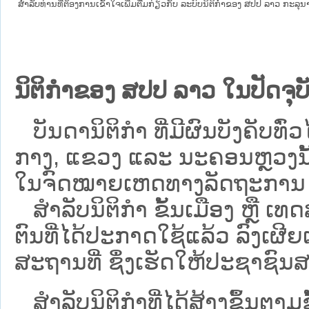
ສໍາລັບທ່ານທີ່ຕ້ອງການເຂົ້າໃຈເພີ່ມຕື່ມກ່ຽວກັບ ລະບົບນິຕິກຳຂອງ ສປປ ລາວ ກະລຸນາເຂົ
ນິຕິກຳຂອງ ສປປ ລາວ ໃນປັດຈຸບັ
ບັນດານິຕິກໍາ ທີ່ມີຜົນບັງຄັບທົ່ວໄ
ກາງ, ແຂວງ ແລະ ນະຄອນຫຼວງນັ້ນ 
ໃນຈົດໝາຍເຫດທາງລັດຖະການ ເປັ
ສຳລັບນິ​ຕິ​ກຳ ຂັ້ນເມືອງ ຫຼື 
ຕົນທີ່ໄດ້ປະກາດໃຊ້ແລ້ວ ລົງ​ເຜີຍ
ສະຖານທີ່ ຊຶ່ງເຮັດໃຫ້ປະຊາຊົນສາ
ສໍາລັບນິຕິກໍາທີ່ໄດ້ສ້າງຂຶ້ນຕາມ