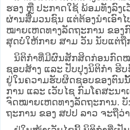
ຮອງ ຫຼື ປະກາດໃຊ້ ພ້ອມທັງລົງເ
ຜ່ານສື່ມວນຊົນ ແຕ່ຕ້ອງນໍາເອ
ໝາຍ​ເຫດ​ທາງ​ລັດ​ຖະ​ການ​ ຂອ
ສຸດບໍ່ໃຫ້ກາຍ ສາມ ວັນ ນັບແຕ່ຖື
ນິ​ຕິ​ກຳ​ທີ່​ມີ​ຜົນ​ສັກ​ສິດ​ກ່ອນ​ກົດ
ຊອບ​ສ້າງ ແລະ ປັບ​ປຸງນິ​ຕິ​ກຳ ຮີ
ຢູ່ໃນຄວາມຮັບຜິດຊອບຂອງຕົນນັ້ນ
ການ ແລະ ເວັບໄຊ​ ກົມໂຄສະນາເຜ
ຈົດໝາຍເຫດທາງລັດຖະການ. ບັນ​ດາ​ນິ​
ຖະ​ການ ຂອງ ສປ​ປ ລາວ ​ຈະຖື​ວ່າບໍ່​ມີ
ຢູ່ໃນໜ້າ​ເວັບ​ໄຊ​ນີ້ ນິຕິກຳທີ່