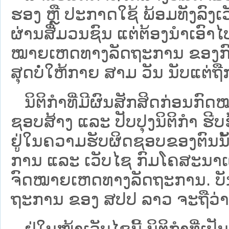
ຮອງ ຫຼື ປະກາດໃຊ້ ພ້ອມທັງລົງເ
ຜ່ານສື່ມວນຊົນ ແຕ່ຕ້ອງນໍາເອ
ໝາຍ​ເຫດ​ທາງ​ລັດ​ຖະ​ການ​ ຂອ
ສຸດບໍ່ໃຫ້ກາຍ ສາມ ວັນ ນັບແຕ່ຖື
ນິ​ຕິ​ກຳ​ທີ່​ມີ​ຜົນ​ສັກ​ສິດ​ກ່ອນ​ກົດ
ຊອບ​ສ້າງ ແລະ ປັບ​ປຸງນິ​ຕິ​ກຳ ຮີ
ຢູ່ໃນຄວາມຮັບຜິດຊອບຂອງຕົນນັ້ນ
ການ ແລະ ເວັບໄຊ​ ກົມໂຄສະນາເຜ
ຈົດໝາຍເຫດທາງລັດຖະການ. ບັນ​ດາ​ນິ​
ຖະ​ການ ຂອງ ສປ​ປ ລາວ ​ຈະຖື​ວ່າບໍ່​ມີ
ຢູ່ໃນໜ້າ​ເວັບ​ໄຊ​ນີ້ ນິຕິກຳທີ່