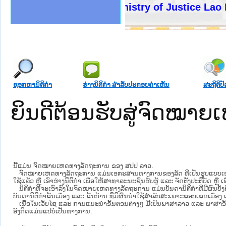
ງລັດຖະການໃຫ້ຜູ້ປະສານງານ
້ງປະຕິບັດວຽກງານຈົດໝາຍເຫດ
ງານຈົດໝາຍເຫດທາງລັດຖະການ
ງານຈົດໝາຍເຫດທາງລັດຖະການ
ລະ ເວັບໄຊຈົດໝາຍເຫດທາງ
ລະ ເວັບໄຊຈົດໝາຍເຫດທາງ
ຍເຫດທາງລັດຖະການ ໃຫ້ຜູ້
ຍເຫດທາງລັດຖະການ ໃຫ້ຜູ້
Ministry of Justice Lao PDR
ຄານສັນຕິບານປະຊາຊົນ
າຄານຕຳຫຼວດປະຊາຊົນ
ຊາຊົນ ພາກເໜືອ
ຊາຊົນ ພາກກາງ
ພາກເໜືອ
າກກາງ
ຖະການ
າກໃຕ້
ຊອກຫານິຕິກໍາ
ຮ່າງນິຕິກໍາ ສໍາລັບປະກອບຄໍາເຫັນ
ສະຖິຕິປັ
ຍິນດີຕ້ອນຮັບສູ່ຈົດໝ
ນີ້ແມ່ນ ຈົດໝາຍເຫດທາງລັດຖະການ ຂອງ ສປປ ລາວ.
ຈົດໝາຍເຫດທາງລັດຖະການ ແມ່ນ​ເອ​ກະ​ສານ​ທາງ​ການ​ຂອງ​ລັດ ທີ່​ເປັນ​ຮູບ​ແບບ​ເອ​ເລັກ​ໂຕ​
ໃຊ້ແລ້ວ ຫຼື ເອົາຮ່າງນິຕິກໍາ ເພື່ອໃຫ້​ສາ​ທາ​ລະ​ນະ​ຊົນ​ຮັບ​ຮູ້ ແລະ ຈັດ​ຕັ້ງ​ປະ​ຕິ​ບັດ ຫ
ນິ​ຕິ​ກຳ​ທີ່​ຈະ​ເອົາ​ລົງ​ໃນ​ຈົດ​ໝາຍ​ເຫດ​ທາງ​ລັດ​ຖະ​ການ ​ແມ່ນ​ບັນ​ດາ​ນິ​ຕິ​ກຳ​ທີ່​ມີ​ຜົນ​ບັງ​
ບັນ​ດານິ​ຕິ​ກຳ​ຂັ້ນ​ເມືອງ ແລະ ຂັ້ນ​ບ້ານ ​ທີ່​ມີ​ຜົນ​ນຳ​ໃຊ້​ສຳ​ລັບ​ສະ​ເພາະ​ຂອບ​ເຂດ​ເມືອງ 
ເນື້ອໃນ​ເວັບ​ໄຊ​ ແລະ ການແນະນໍາຂັ້ນຕອນຕ່າງໆ ມີເປັນພາສາລາວ ແລະ ພາສາອັ
ອັງກິດແມ່ນແປບໍ່ເປັນທາງການ.