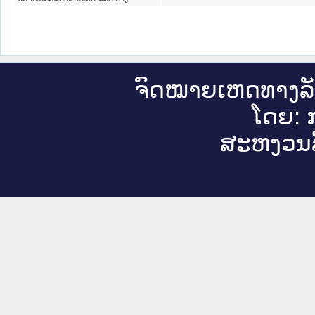
ຈົດ​ໝາຍ​ເຫດ​ທາງ​ລ
ໂດຍ: ກ
ສະ​ຫງວນ​ລ