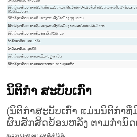
ດຳລັດວ່າດ້ວຍ ຕາປະທັບ
ຂໍ້ຕົກລົງວ່າດ້ວຍ ການສະກັດກັ້ນ ແລະ ການແກ້ໄຂບັນຫາຢາເສບຕິດໃນສະຖານການສຶກສາທົ່ວແຂວ
ສະຫວັນນະເຂດ
ຂໍ້ຕົກລົງວ່າດ້ວຍ ການຄຸ້ມຄອງແຜນຜັງຕົວເມືອງ ອຸທຸມພອນ
ຂໍ້ຕົກລົງວ່າດ້ວຍ ການຄຸ້ມຄອງແຜນຜັງຕົວເມືອງ ນະຄອນໄກສອນພົມວິຫານ
ຂໍ້ຕົກລົງວ່າດ້ວຍ ການຄຸ້ມຄອງວັງສະຫງວນ
ດຳລັດວ່າດ້ວຍ ສະມາຄົມ
ດຳລັດວ່າດ້ວຍ ມູນນິທິ
ຂໍ້ຕົກລົງວ່າດ້ວຍ ການດຳເນີນຕະຫຼາດເປີດ
ຂໍ້ຕົກລົງວ່າດ້ວຍ ການກວດສອບທະນາຄານທຸລະກິດ
ນິຕິກໍາ ສະບັບເກົ່າ
(ນິຕິກໍາສະບັບເກົ່າ ແມ່ນນິຕິກໍາ
ຜົນສັກສິດຍ້ອນຫລັງ ຕາມກໍານົດເວ
ສະແດງ 81-90 ຂອງ 289 ຜົນທີ່ໄດ້ຮັບ.