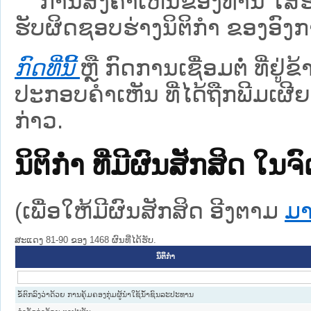
ການສົ່ງຄໍາເຫັນຂອງທ່ານ ໃສ່ຮ່
ຮັບຜິດຊອບຮ່າງນິຕິກຳ ຂອງອົງກາ
ກົດທີ່ນີ້
ຫຼື ກົດການເຊື່ອມຕໍ່ ທີ່ຢູ່
ປະກອບຄຳເຫັນ ທີ່ໄດ້ຖືກພີມເຜີຍ
ກ່າວ.
ນິຕິກໍາ ທີ່ມີຜົນສັກສິດ
(ເພື່ອໃຫ້ມີຜົນສັກສິດ ອີງຕາມ
ມາ
ສະແດງ 81-90 ຂອງ 1468 ຜົນທີ່ໄດ້ຮັບ.
ນິຕິກໍາ
ຂໍ້ຕົກລົງວ່າດ້ວຍ ການຄຸ້ມຄອງກຸ່ມຜູ້ນຳໃຊ້ນ້ຳຊົນລະປະທານ