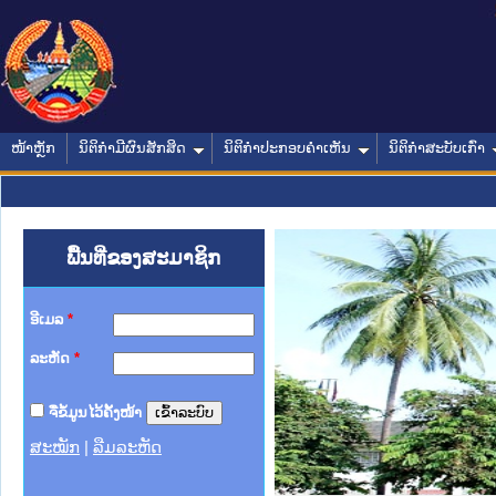
ໜ້າຫຼັກ
ນິຕິກໍາມີຜົນສັກສິດ
ນິຕິກໍາປະກອບຄໍາເຫັນ
ນິຕິກໍາສະບັບເກົ່າ
ພື້ນທີ່ຂອງສະມາຊິກ
ອີເມລ
*
ລະຫັດ
*
ຈື່ຂໍ້ມູນໄວ້ຄັ້ງໜ້າ
ສະໝັກ
|
ລືມລະຫັດ