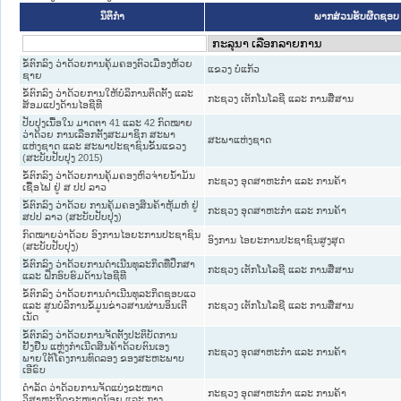
ນິຕິກໍາ
ພາກສ່ວນຮັບຜິດຊອບ
ຂໍ້ຕົກລົງ ວ່າດ້ວຍການຄຸ້ມຄອງຕົວເມືອງຫ້ວຍ
ແຂວງ ບໍ່ແກ້ວ
ຊາຍ
ຂໍ້ຕົກລົງ ວ່າດ້ວຍການໃຫ້ບໍລິການຕິດຕັ້ງ ແລະ
ກະຊວງ ເຕັກໂນໂລຊີ ແລະ ການສື່ສານ
ສ້ອມແປງດ້ານໄອຊີທີ
ປັບປຸງເນື້ອໃນ ມາດຕາ 41 ແລະ 42 ກົດໝາຍ
ວ່າດ້ວຍ ການເລືອກຕັ້ງສະມາຊິກ ສະພາ
ສະພາແຫ່ງຊາດ
ແຫ່ງຊາດ ແລະ ສະພາປະຊາຊົນຂັ້ນແຂວງ
(ສະບັບປັບປຸງ 2015)
ຂໍ້ຕົກລົງ ວ່າດ້ວຍການຄຸ້ມຄອງຫົວຈ່າຍນ້ຳມັນ
ກະຊວງ ອຸດສາຫະກຳ ແລະ ການຄ້າ
ເຊື້ອໄຟ ຢູ່ ສ ປປ ລາວ
ຂໍ້ຕົກລົງ ວ່າດ້ວຍ ການຄຸ້ມຄອງສິນຄ້າຫຸ້ມຫໍ່ ຢູ່
ກະຊວງ ອຸດສາຫະກຳ ແລະ ການຄ້າ
ສປປ ລາວ (ສະບັບປັບປຸງ)
ກົດໝາຍວ່າດ້ວຍ ອົງການໄອຍະການປະຊາຊົນ
ອົງການ ໄອຍະການປະຊາຊົນສູງສຸດ
(ສະບັບປັບປຸງ)
ຂໍ້ຕົກລົງ ວ່າດ້ວຍການດຳເນີນທຸລະກິດທີ່ປຶກສາ
ກະຊວງ ເຕັກໂນໂລຊີ ແລະ ການສື່ສານ
ແລະ ຝຶກອົບຮົມດ້ານໄອຊີທີ
ຂໍ້ຕົກລົງ ວ່າດ້ວຍການດຳເນີນທຸລະກິດຊອບແວ
ແລະ ສູນບໍລິການຂໍ້ມູນຂ່າວສານຜ່ານອິນເຕີ
ກະຊວງ ເຕັກໂນໂລຊີ ແລະ ການສື່ສານ
ເນັດ
ຂໍ້ຕົກລົງ ວ່າດ້ວຍການຈັດຕັ້ງປະຕິບັດການ
ຢັ້ງຢືນ ແຫຼ່ງກຳເນີດສິນຄ້າດ້ວຍຕົນເອງ
ກະຊວງ ອຸດສາຫະກຳ ແລະ ການຄ້າ
ພາຍໃຕ້ໂຄງການທົດລອງ ຂອງສະຫະພາບ
ເອີຣົບ
ດຳລັດ ວ່າດ້ວຍການຈັດແບ່ງຂະໜາດ
ກະຊວງ ອຸດສາຫະກຳ ແລະ ການຄ້າ
ວິສາຫະກິດຂະໜາດນ້ອຍ ແລະ ກາງ