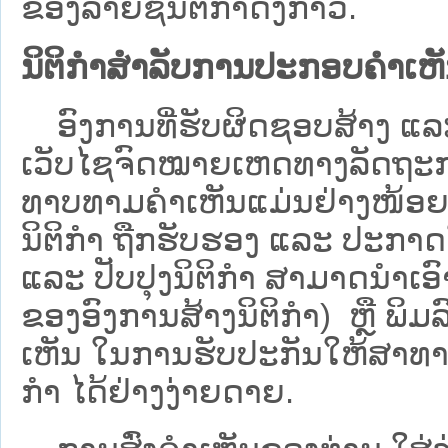
ຂອງລາຍຊື່ນິຕິກໍາດັ່ງກ່າວ.
ນິຕິກຳສຳລັບການປະກອບຄຳເຫ
ອົງການທີ່ຮັບຜິດຊອບສ້າງ ແລະ 
ເວັບ​ໄຊຈົດໝາຍເຫດທາງລັດຖະກາ
ທາບທາມຄໍາເຫັນແມ່ນຢ່າງໜ້ອຍ 6
ນິຕິກໍາ ຖືກຮັບຮອງ ແລະ ປະກາດ
ແລະ ປັບປຸງນິຕິກໍາ ສາມາດນຳເອົາຮ
ຂອງອົງການສ້າງນິຕິກຳ) ຫຼື ພິມລົງ
ເຫັນ ໃນການຮັບປະກັນໃຫ້ສາທາລ
ກຳ ໄດ້ຢ່າງງ່າຍດາຍ.