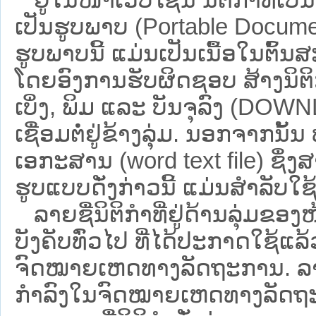
ເປັນຮູບພາບ (Portable Documen
ຮູບພາບນີ້ ແມ່ນເປັນເນື້ອໃນຕົ້
ໂດຍອົງການຮັບຜິດຊອບ ສ້າງນິຕິກ
ເບິ່ງ, ພິມ ແລະ ບັນຈຸລົງ (D
ເຊື່ອມຕໍ່ຢູ່ຂ້າງລຸ່ມ. ນອກຈາກນັ້
ເອກະສານ (word text file) ຊຶ່ງ
ຮູບແບບດັ່ງກ່າວນີ້ ແມ່ນສຳລັບໃຊ້ເປ
ລາຍຊື່ນິຕິກຳທີ່ຢູ່ດ້ານລຸ່ມຂອງ
ບັງຄັບທົ່ວໄປ ທີ່ໄດ້ປະກາດໃຊ້ແລ
ຈົດໝາຍເຫດທາງລັດຖະການ. ລາຍຊ
ກຳລົງໃນຈົດໝາຍເຫດທາງລັດຖະການ ຊ