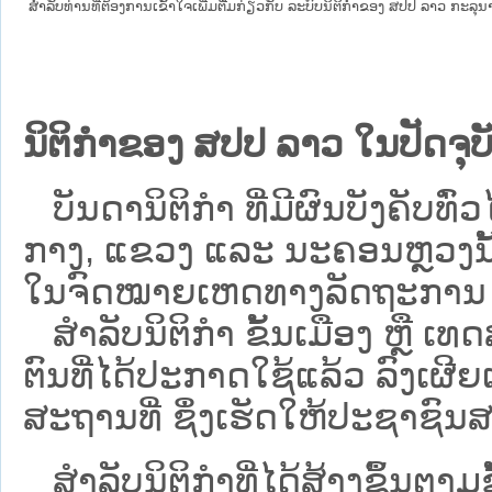
ສໍາລັບທ່ານທີ່ຕ້ອງການເຂົ້າໃຈເພີ່ມຕື່ມກ່ຽວກັບ ລະບົບນິຕິກຳຂອງ ສປປ ລາວ ກະລຸນາເຂົ
ນິຕິກຳຂອງ ສປປ ລາວ ໃນປັດຈຸບັ
ບັນດານິຕິກໍາ ທີ່ມີຜົນບັງຄັບທົ່ວໄ
ກາງ, ແຂວງ ແລະ ນະຄອນຫຼວງນັ້ນ 
ໃນຈົດໝາຍເຫດທາງລັດຖະການ ເປັ
ສຳລັບນິ​ຕິ​ກຳ ຂັ້ນເມືອງ ຫຼື 
ຕົນທີ່ໄດ້ປະກາດໃຊ້ແລ້ວ ລົງ​ເຜີຍ
ສະຖານທີ່ ຊຶ່ງເຮັດໃຫ້ປະຊາຊົນສາ
ສໍາລັບນິຕິກໍາທີ່ໄດ້ສ້າງຂຶ້ນຕາມ