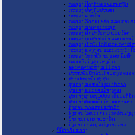
ກະຊວງ ປ້ອງກັນຄວາມສະຫງົບ
ກະຊວງ ປ້ອງກັນປະເທດ
ກະຊວງ ພາຍໃນ
ກະຊວງ ວັດທະນະທຳ ແລະ ການທ່
ກະຊວງ ສາທາລະນະສຸກ
ກະຊວງ ສຶກສາທິການ ແລະ ກິລາ
ກະຊວງ ອຸດສາຫະກຳ ແລະ ການຄ້
ກະຊວງ ເຕັກໂນໂລຊີ ແລະ ການສື່
ກະຊວງ ແຮງງານ ແລະ ສະຫວັດດີ
ກະຊວງ ໂຍທາທິການ ແລະ ຂົນສົ່ງ
ຄະນະຈັດຕັ້ງສູນກາງພັກ
ທະນາຄານແຫ່ງ ສປປ ລາວ
ສະຫະພັນນັກຮົບເກົ່າແຫ່ງຊາດລາ
ສານປະຊາຊົນສູງສຸດ
ສູນກາງ ສະຫະພັນແມ່ຍິງລາວ
ສູນກາງ ແນວລາວສ້າງຊາດ
ສູນກາງຊາວໜຸ່ມປະຊາຊົນປະຕິວັ
ສູນກາງສະຫະພັນກຳມະບານລາວ
ອົງການ ກວດສອບແຫ່ງລັດ
ອົງການ ໄອຍະການປະຊາຊົນສູງສຸ
ອົງການກວດກາແຫ່ງລັດ
ອົງການກາແດງແຫ່ງຊາດລາວ
ນິຕິກໍາຂັ້ນແຂວງ