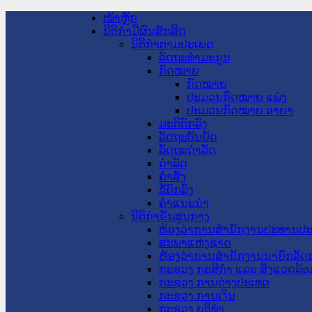
ໜ້າຫຼັກ
ນິຕິກໍາມີຜົນສັກສິດ
ນິຕິກໍາຕາມປະເພດ
ລັດຖະທໍາມະນູນ
ກົດໝາຍ
ກົດໝາຍ
ປະມວນກົດໝາຍ ແພ່ງ
ປະມວນກົດໝາຍ ອາຍາ
ມະຕິຕົກລົງ
ລັດຖະບັນຍັດ
ລັດຖະດໍາລັດ
ດໍາລັດ
ຄໍາສັ່ງ
ຂໍ້ຕົກລົງ
ຄໍາແນະນໍາ
ນິຕິກໍາຂັ້ນສູນກາງ
ຫ້ອງວ່າການສໍານັກງານປະທານປ
ສະພາແຫ່ງຊາດ
ຫ້ອງວ່າການສຳນັກງານນາຍົກລັດຖ
ກະຊວງ ກະສິກຳ ແລະ ສິ່ງແວດລ້ອ
ກະຊວງ ການຕ່າງປະເທດ
ກະຊວງ ການເງິນ
ກະຊວງ ຍຸຕິທໍາ