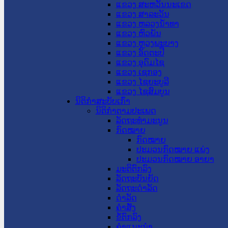
ແຂວງ ສະຫວັນນະເຂດ
ແຂວງ ສາລະວັນ
ແຂວງ ຫລວງນໍ້າທາ
ແຂວງ ຫົວພັນ
ແຂວງ ຫຼວງພະບາງ
ແຂວງ ອັດຕະປື
ແຂວງ ອຸດົມໄຊ
ແຂວງ ເຊກອງ
ແຂວງ ໄຊຍະບູລີ
ແຂວງ ໄຊສົມບູນ
ນິຕິກໍາສະບັບເກົ່າ
ນິຕິກຳຕາມປະເພດ
ລັດຖະທໍາມະນູນ
ກົດໝາຍ
ກົດໝາຍ
ປະມວນກົດໝາຍ ແພ່ງ
ປະມວນກົດໝາຍ ອາຍາ
ມະຕິຕົກລົງ
ລັດຖະບັນຍັດ
ລັດຖະດໍາລັດ
ດໍາລັດ
ຄໍາສັ່ງ
ຂໍ້ຕົກລົງ
ຄໍາແນະນໍາ