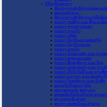
ນິຕິກໍາຂັ້ນສູນກາງ
ຫ້ອງວ່າການສໍານັກງານປະທານປ
ສະພາແຫ່ງຊາດ
ຫ້ອງວ່າການສຳນັກງານນາຍົກລັດຖ
ກະຊວງ ກະສິກຳ ແລະ ສິ່ງແວດລ້ອ
ກະຊວງ ການຕ່າງປະເທດ
ກະຊວງ ການເງິນ
ກະຊວງ ຍຸຕິທໍາ
ກະຊວງ ປ້ອງກັນຄວາມສະຫງົບ
ກະຊວງ ປ້ອງກັນປະເທດ
ກະຊວງ ພາຍໃນ
ກະຊວງ ວັດທະນະທຳ ແລະ ການທ່
ກະຊວງ ສາທາລະນະສຸກ
ກະຊວງ ສຶກສາທິການ ແລະ ກິລາ
ກະຊວງ ອຸດສາຫະກຳ ແລະ ການຄ້
ກະຊວງ ເຕັກໂນໂລຊີ ແລະ ການສື່
ກະຊວງ ແຮງງານ ແລະ ສະຫວັດດີ
ກະຊວງ ໂຍທາທິການ ແລະ ຂົນສົ່ງ
ຄະນະຈັດຕັ້ງສູນກາງພັກ
ທະນາຄານແຫ່ງ ສປປ ລາວ
ສະຫະພັນນັກຮົບເກົ່າແຫ່ງຊາດລາ
ສານປະຊາຊົນສູງສຸດ
ສູນກາງ ສະຫະພັນແມ່ຍິງລາວ