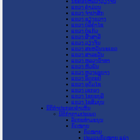
ນະ​ຄອນ​ຫລວງວຽງຈັນ
ແຂວງ ຄໍາມ່ວນ
ແຂວງ ຈໍາປາສັກ
ແຂວງ ຊຽງຂວາງ
ແຂວງ ບໍລິຄໍາໄຊ
ແຂວງ ບໍ່ແກ້ວ
ແຂວງ ຜົ້ງສາລີ
ແຂວງ ວຽງຈັນ
ແຂວງ ສະຫວັນນະເຂດ
ແຂວງ ສາລະວັນ
ແຂວງ ຫລວງນໍ້າທາ
ແຂວງ ຫົວພັນ
ແຂວງ ຫຼວງພະບາງ
ແຂວງ ອັດຕະປື
ແຂວງ ອຸດົມໄຊ
ແຂວງ ເຊກອງ
ແຂວງ ໄຊຍະບູລີ
ແຂວງ ໄຊສົມບູນ
ນິຕິກໍາປະກອບຄໍາເຫັນ
ນິຕິກໍາຕາມປະເພດ
ລັດຖະທໍາມະນູນ
ກົດໝາຍ
ກົດໝາຍ
ປະມວນກົດໝາຍ ແພ່ງ