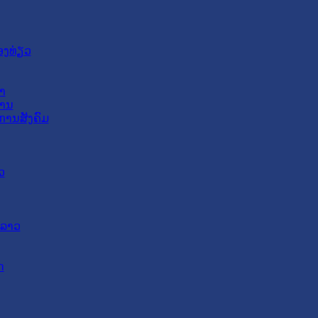
ອງທ່ຽວ
າ
ສານ
ການສັງຄົມ
ວ
ດລາວ
ດ