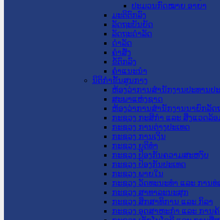
ປະມວນກົດໝາຍ ອາຍາ
ມະຕິຕົກລົງ
ລັດຖະບັນຍັດ
ລັດຖະດໍາລັດ
ດໍາລັດ
ຄໍາສັ່ງ
ຂໍ້ຕົກລົງ
ຄໍາແນະນໍາ
ນິຕິກຳຂັ້ນສູນກາງ
ຫ້ອງວ່າການສໍານັກງານປະທານປ
ສະພາແຫ່ງຊາດ
ຫ້ອງວ່າການສຳນັກງານນາຍົກລັດຖ
ກະຊວງ ກະສິກຳ ແລະ ສິ່ງແວດລ້ອ
ກະຊວງ ການຕ່າງປະເທດ
ກະຊວງ ການເງິນ
ກະຊວງ ຍຸຕິທໍາ
ກະຊວງ ປ້ອງກັນຄວາມສະຫງົບ
ກະຊວງ ປ້ອງກັນປະເທດ
ກະຊວງ ພາຍໃນ
ກະຊວງ ວັດທະນະທຳ ແລະ ການທ່
ກະຊວງ ສາທາລະນະສຸກ
ກະຊວງ ສຶກສາທິການ ແລະ ກິລາ
ກະຊວງ ອຸດສາຫະກຳ ແລະ ການຄ້