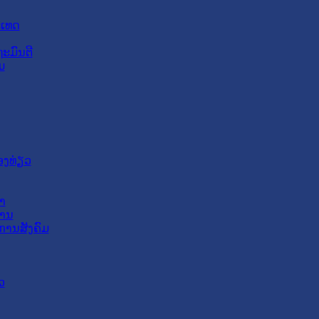
ະເທດ
ະມົນຕີ
ມ
ອງທ່ຽວ
າ
ສານ
ການສັງຄົມ
ວ