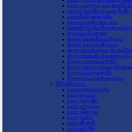
ກະຊວງ ເຕັກໂນໂລຊີ ແລະ ການສື່
ກະຊວງ ແຮງງານ ແລະ ສະຫວັດດີ
ກະຊວງ ໂຍທາທິການ ແລະ ຂົນສົ່ງ
ຄະນະຈັດຕັ້ງສູນກາງພັກ
ທະນາຄານແຫ່ງ ສປປ ລາວ
ສະຫະພັນນັກຮົບເກົ່າແຫ່ງຊາດລາ
ສານປະຊາຊົນສູງສຸດ
ສູນກາງ ສະຫະພັນແມ່ຍິງລາວ
ສູນກາງ ແນວລາວສ້າງຊາດ
ສູນກາງຊາວໜຸ່ມປະຊາຊົນປະຕິວັ
ສູນກາງສະຫະພັນກຳມະບານລາວ
ອົງການ ກວດສອບແຫ່ງລັດ
ອົງການ ໄອຍະການປະຊາຊົນສູງສຸ
ອົງການກວດກາແຫ່ງລັດ
ອົງການກາແດງແຫ່ງຊາດລາວ
ນິຕິກໍາຂັ້ນແຂວງ
ນະ​ຄອນ​ຫລວງວຽງຈັນ
ແຂວງ ຄໍາມ່ວນ
ແຂວງ ຈໍາປາສັກ
ແຂວງ ຊຽງຂວາງ
ແຂວງ ບໍລິຄໍາໄຊ
ແຂວງ ບໍ່ແກ້ວ
ແຂວງ ຜົ້ງສາລີ
ແຂວງ ວຽງຈັນ