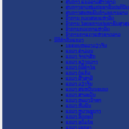
ສູນກາງ ແນວລາວສ້າງຊາດ
ສູນກາງຊາວໜຸ່ມປະຊາຊົນປະຕິວັ
ສູນກາງສະຫະພັນກຳມະບານລາວ
ອົງການ ກວດສອບແຫ່ງລັດ
ອົງການ ໄອຍະການປະຊາຊົນສູງສຸ
ອົງການກວດກາແຫ່ງລັດ
ອົງການກາແດງແຫ່ງຊາດລາວ
ນິຕິກໍາຂັ້ນແຂວງ
ນະ​ຄອນ​ຫລວງວຽງຈັນ
ແຂວງ ຄໍາມ່ວນ
ແຂວງ ຈໍາປາສັກ
ແຂວງ ຊຽງຂວາງ
ແຂວງ ບໍລິຄໍາໄຊ
ແຂວງ ບໍ່ແກ້ວ
ແຂວງ ຜົ້ງສາລີ
ແຂວງ ວຽງຈັນ
ແຂວງ ສະຫວັນນະເຂດ
ແຂວງ ສາລະວັນ
ແຂວງ ຫລວງນໍ້າທາ
ແຂວງ ຫົວພັນ
ແຂວງ ຫຼວງພະບາງ
ແຂວງ ອັດຕະປື
ແຂວງ ອຸດົມໄຊ
ແຂວງ ເຊກອງ