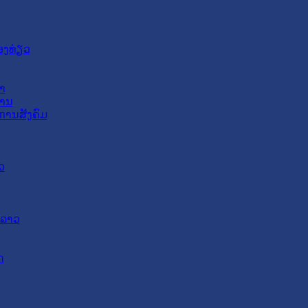
ອງທ່ຽວ
າ
ສານ
ການສັງຄົມ
ວ
ດລາວ
ດ