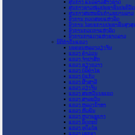
ສູນກາງ ແນວລາວສ້າງຊາດ
ສູນກາງຊາວໜຸ່ມປະຊາຊົນປະຕິວັ
ສູນກາງສະຫະພັນກຳມະບານລາວ
ອົງການ ກວດສອບແຫ່ງລັດ
ອົງການ ໄອຍະການປະຊາຊົນສູງສຸ
ອົງການກວດກາແຫ່ງລັດ
ອົງການກາແດງແຫ່ງຊາດລາວ
ນິຕິກໍາຂັ້ນແຂວງ
ນະ​ຄອນ​ຫລວງວຽງຈັນ
ແຂວງ ຄໍາມ່ວນ
ແຂວງ ຈໍາປາສັກ
ແຂວງ ຊຽງຂວາງ
ແຂວງ ບໍລິຄໍາໄຊ
ແຂວງ ບໍ່ແກ້ວ
ແຂວງ ຜົ້ງສາລີ
ແຂວງ ວຽງຈັນ
ແຂວງ ສະຫວັນນະເຂດ
ແຂວງ ສາລະວັນ
ແຂວງ ຫລວງນໍ້າທາ
ແຂວງ ຫົວພັນ
ແຂວງ ຫຼວງພະບາງ
ແຂວງ ອັດຕະປື
ແຂວງ ອຸດົມໄຊ
ແຂວງ ເຊກອງ