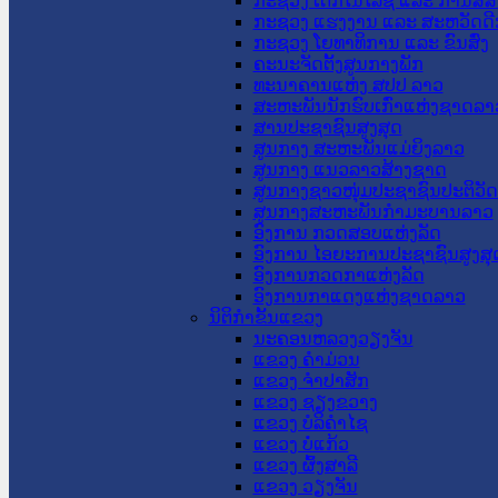
ກະຊວງ ເຕັກໂນໂລຊີ ແລະ ການສື່
ກະຊວງ ແຮງງານ ແລະ ສະຫວັດດີ
ກະຊວງ ໂຍທາທິການ ແລະ ຂົນສົ່ງ
ຄະນະຈັດຕັ້ງສູນກາງພັກ
ທະນາຄານແຫ່ງ ສປປ ລາວ
ສະຫະພັນນັກຮົບເກົ່າແຫ່ງຊາດລາ
ສານປະຊາຊົນສູງສຸດ
ສູນກາງ ສະຫະພັນແມ່ຍິງລາວ
ສູນກາງ ແນວລາວສ້າງຊາດ
ສູນກາງຊາວໜຸ່ມປະຊາຊົນປະຕິວັ
ສູນກາງສະຫະພັນກຳມະບານລາວ
ອົງການ ກວດສອບແຫ່ງລັດ
ອົງການ ໄອຍະການປະຊາຊົນສູງສຸ
ອົງການກວດກາແຫ່ງລັດ
ອົງການກາແດງແຫ່ງຊາດລາວ
ນິຕິກໍາຂັ້ນແຂວງ
ນະ​ຄອນ​ຫລວງວຽງຈັນ
ແຂວງ ຄໍາມ່ວນ
ແຂວງ ຈໍາປາສັກ
ແຂວງ ຊຽງຂວາງ
ແຂວງ ບໍລິຄໍາໄຊ
ແຂວງ ບໍ່ແກ້ວ
ແຂວງ ຜົ້ງສາລີ
ແຂວງ ວຽງຈັນ