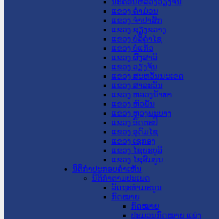
ນະ​ຄອນ​ຫລວງວຽງຈັນ
ແຂວງ ຄໍາມ່ວນ
ແຂວງ ຈໍາປາສັກ
ແຂວງ ຊຽງຂວາງ
ແຂວງ ບໍລິຄໍາໄຊ
ແຂວງ ບໍ່ແກ້ວ
ແຂວງ ຜົ້ງສາລີ
ແຂວງ ວຽງຈັນ
ແຂວງ ສະຫວັນນະເຂດ
ແຂວງ ສາລະວັນ
ແຂວງ ຫລວງນໍ້າທາ
ແຂວງ ຫົວພັນ
ແຂວງ ຫຼວງພະບາງ
ແຂວງ ອັດຕະປື
ແຂວງ ອຸດົມໄຊ
ແຂວງ ເຊກອງ
ແຂວງ ໄຊຍະບູລີ
ແຂວງ ໄຊສົມບູນ
ນິຕິກໍາປະກອບຄໍາເຫັນ
ນິຕິກໍາຕາມປະເພດ
ລັດຖະທໍາມະນູນ
ກົດໝາຍ
ກົດໝາຍ
ປະມວນກົດໝາຍ ແພ່ງ