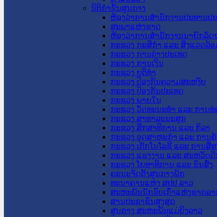
ນິຕິກໍາຂັ້ນສູນກາງ
ຫ້ອງວ່າການສໍານັກງານປະທານປ
ສະພາແຫ່ງຊາດ
ຫ້ອງວ່າການສຳນັກງານນາຍົກລັດຖ
ກະຊວງ ກະສິກຳ ແລະ ສິ່ງແວດລ້ອ
ກະຊວງ ການຕ່າງປະເທດ
ກະຊວງ ການເງິນ
ກະຊວງ ຍຸຕິທໍາ
ກະຊວງ ປ້ອງກັນຄວາມສະຫງົບ
ກະຊວງ ປ້ອງກັນປະເທດ
ກະຊວງ ພາຍໃນ
ກະຊວງ ວັດທະນະທຳ ແລະ ການທ່
ກະຊວງ ສາທາລະນະສຸກ
ກະຊວງ ສຶກສາທິການ ແລະ ກິລາ
ກະຊວງ ອຸດສາຫະກຳ ແລະ ການຄ້
ກະຊວງ ເຕັກໂນໂລຊີ ແລະ ການສື່
ກະຊວງ ແຮງງານ ແລະ ສະຫວັດດີ
ກະຊວງ ໂຍທາທິການ ແລະ ຂົນສົ່ງ
ຄະນະຈັດຕັ້ງສູນກາງພັກ
ທະນາຄານແຫ່ງ ສປປ ລາວ
ສະຫະພັນນັກຮົບເກົ່າແຫ່ງຊາດລາ
ສານປະຊາຊົນສູງສຸດ
ສູນກາງ ສະຫະພັນແມ່ຍິງລາວ