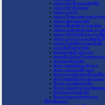
ກະຊວງ ປ້ອງກັນຄວາມສະຫງົບ
ກະຊວງ ປ້ອງກັນປະເທດ
ກະຊວງ ພາຍໃນ
ກະຊວງ ວັດທະນະທຳ ແລະ ການທ່
ກະຊວງ ສາທາລະນະສຸກ
ກະຊວງ ສຶກສາທິການ ແລະ ກິລາ
ກະຊວງ ອຸດສາຫະກຳ ແລະ ການຄ້
ກະຊວງ ເຕັກໂນໂລຊີ ແລະ ການສື່
ກະຊວງ ແຮງງານ ແລະ ສະຫວັດດີ
ກະຊວງ ໂຍທາທິການ ແລະ ຂົນສົ່ງ
ຄະນະຈັດຕັ້ງສູນກາງພັກ
ທະນາຄານແຫ່ງ ສປປ ລາວ
ສະຫະພັນນັກຮົບເກົ່າແຫ່ງຊາດລາ
ສານປະຊາຊົນສູງສຸດ
ສູນກາງ ສະຫະພັນແມ່ຍິງລາວ
ສູນກາງ ແນວລາວສ້າງຊາດ
ສູນກາງຊາວໜຸ່ມປະຊາຊົນປະຕິວັ
ສູນກາງສະຫະພັນກຳມະບານລາວ
ອົງການ ກວດສອບແຫ່ງລັດ
ອົງການ ໄອຍະການປະຊາຊົນສູງສຸ
ອົງການກວດກາແຫ່ງລັດ
ອົງການກາແດງແຫ່ງຊາດລາວ
ນິຕິກໍາຂັ້ນແຂວງ