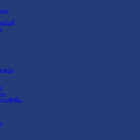
ະເທດ
ະມົນຕີ
ມ
ອງທ່ຽວ
າ
ສານ
ການສັງຄົມ
ວ