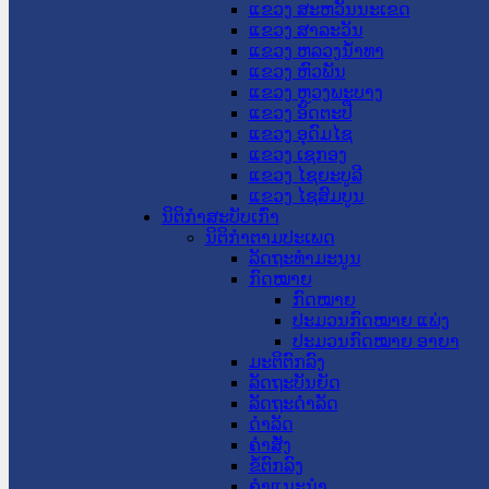
ແຂວງ ສະຫວັນນະເຂດ
ແຂວງ ສາລະວັນ
ແຂວງ ຫລວງນໍ້າທາ
ແຂວງ ຫົວພັນ
ແຂວງ ຫຼວງພະບາງ
ແຂວງ ອັດຕະປື
ແຂວງ ອຸດົມໄຊ
ແຂວງ ເຊກອງ
ແຂວງ ໄຊຍະບູລີ
ແຂວງ ໄຊສົມບູນ
ນິຕິກໍາສະບັບເກົ່າ
ນິຕິກຳຕາມປະເພດ
ລັດຖະທໍາມະນູນ
ກົດໝາຍ
ກົດໝາຍ
ປະມວນກົດໝາຍ ແພ່ງ
ປະມວນກົດໝາຍ ອາຍາ
ມະຕິຕົກລົງ
ລັດຖະບັນຍັດ
ລັດຖະດໍາລັດ
ດໍາລັດ
ຄໍາສັ່ງ
ຂໍ້ຕົກລົງ
ຄໍາແນະນໍາ