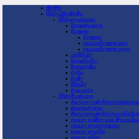
ໜ້າຫຼັກ
ນິຕິກໍາມີຜົນສັກສິດ
ນິຕິກໍາຕາມປະເພດ
ລັດຖະທໍາມະນູນ
ກົດໝາຍ
ກົດໝາຍ
ປະມວນກົດໝາຍ ແພ່ງ
ປະມວນກົດໝາຍ ອາຍາ
ມະຕິຕົກລົງ
ລັດຖະບັນຍັດ
ລັດຖະດໍາລັດ
ດໍາລັດ
ຄໍາສັ່ງ
ຂໍ້ຕົກລົງ
ຄໍາແນະນໍາ
ນິຕິກໍາຂັ້ນສູນກາງ
ຫ້ອງວ່າການສໍານັກງານປະທານປ
ສະພາແຫ່ງຊາດ
ຫ້ອງວ່າການສຳນັກງານນາຍົກລັດຖ
ກະຊວງ ກະສິກຳ ແລະ ສິ່ງແວດລ້ອ
ກະຊວງ ການຕ່າງປະເທດ
ກະຊວງ ການເງິນ
ກະຊວງ ຍຸຕິທໍາ