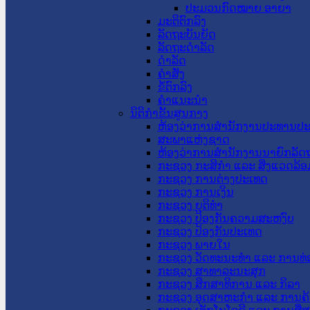
ປະມວນກົດໝາຍ ອາຍາ
ມະຕິຕົກລົງ
ລັດຖະບັນຍັດ
ລັດຖະດໍາລັດ
ດໍາລັດ
ຄໍາສັ່ງ
ຂໍ້ຕົກລົງ
ຄໍາແນະນໍາ
ນິຕິກຳຂັ້ນສູນກາງ
ຫ້ອງວ່າການສໍານັກງານປະທານປ
ສະພາແຫ່ງຊາດ
ຫ້ອງວ່າການສຳນັກງານນາຍົກລັດຖ
ກະຊວງ ກະສິກຳ ແລະ ສິ່ງແວດລ້ອ
ກະຊວງ ການຕ່າງປະເທດ
ກະຊວງ ການເງິນ
ກະຊວງ ຍຸຕິທໍາ
ກະຊວງ ປ້ອງກັນຄວາມສະຫງົບ
ກະຊວງ ປ້ອງກັນປະເທດ
ກະຊວງ ພາຍໃນ
ກະຊວງ ວັດທະນະທຳ ແລະ ການທ່
ກະຊວງ ສາທາລະນະສຸກ
ກະຊວງ ສຶກສາທິການ ແລະ ກິລາ
ກະຊວງ ອຸດສາຫະກຳ ແລະ ການຄ້