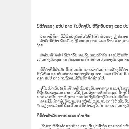
ນິຕິກຳຂອງ ສປປ ລາວ ໃນປັດຈຸບັນ ທີ່ຖືກ​ຮັບ​ຮອງ ແລະ ປ
ບັນດານິຕິກໍາ ທີ່ມີຜົນບັງຄັບທົ່ວໄປທີ່ໄດ້ຖືກ​ຮັບ​ຮອງ ຫຼື ປ
ສຳລັບນິ​ຕິ​ກຳ ຂັ້ນເມືອງ ຫຼື ເທດ​ສະ​ບານ ແລະ ບ້ານ ແມ່ນສາມ
ງ່າຍ.
ສໍາລັບນິຕິກໍາທີ່ໄດ້ສ້າງຂຶ້ນຕາມຂັ້ນຕອນເລັ່ງລັດ ອາດມີຜົນສ
ເຫດທາງລັດຖະການ ກັບ​ພະແນກຈົດ​ໝາຍ​ເຫດ​ທາງ​ລັດ​ຖະ​ການ​ 
ນິ​ຕິ​ກຳ​ທີ່​ມີ​ຜົນ​ສັກ​ສິດ​ກ່ອນ​ກົດ​ໝາຍ​ວ່າ​ດ້ວຍ​ ການ​ສ້າງ​ນ
ສົ່ງໃຫ້​ພະແນກຈົດ​ໝາຍ​ເຫດ​ທາງ​ລັດ​ຖະ​ການ ແລະ ເວັບໄຊ​ ກົມໂ
ຂອງ ສປ​ປ ລາວ ​ຈະຖື​ວ່າບໍ່​ມີ​ຜົນ​ສັກ​ສິດ​ອີກ​ຕໍ່​ໄປ.
ຢູ່ໃນໜ້າ​ເວັບ​ໄຊ​ນີ້ ນິຕິກຳທີ່ເປັນສະບັບທາງການ ແມ່ນຢູ່ໃນຮ
ທີ່ຖືກຮັບຮອງແລະ ປະກາດໃຊ້ ໂດຍອົງການຮັບຜິດຊອບ ສ້າງນິຕິກ
ນອກຈາກນັ້ນ ທ່ານຍັງສາມາດເປີດເບິ່ງນິຕິກຳຢູ່ໃນແຟ້ມ ທີ່ເປັນເອ
ລາຍຊື່ນິຕິກຳທີ່ຢູ່ດ້ານລຸ່ມຂອງໜ້ານີ້ ແມ່ນສະແດງໃຫ້ເຫັນບັ
ຈັດລຽງຕາມວັນທີ ພິມເຜີຍແຜ່ນິຕິກຳລົງໃນຈົດໝາຍເຫດທາງລັດຖະການ
ນິຕິກຳສຳລັບການປະກອບຄຳເຫັນ
ອົງການທີ່ຮັບຜິດຊອບສ້າງ ແລະ ປັບປຸງນິຕິກຳ ສາມາດນຳເອົາ