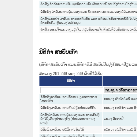
ຄຳສັ່ງ ວ່າດ້ວຍການເພີ່ມທະວີຄວາມຮັບຜິດຊອບເຝົ້າລະວັງຕໍ່ການປ້ອງກັນ
ຂໍ້ຕົກລົງ ວ່າດ້ວຍການຄຸ້ມຄອງ ແລະ ພັດທະນາ ເຂດແຄມຂອງ ບໍລິເວນຫ
ຄຳສັ່ງແນະນຳ ວ່າດ້ວຍການສະກັດກັ້ນ ແລະ ແກ້ໄຂປະກົດການຫຍໍ້ທໍ້ ໃນຂົ
ຮ້ານກິນດື່ມ ຢູ່ແຂວງໄຊສົມບູນ
ຄຳສັ່ງ ຂອງເຈົ້າແຂວງໆວຽງຈັນ ກ່ຽວກັບການຈັດຕັ້ງປະຕິບັດກົດໝາຍວ່
ນິຕິກໍາ ສະບັບເກົ່າ
(ນິຕິກໍາສະບັບເກົ່າ ແມ່ນນິຕິກໍາທີ່ມີ ສະບັບປັບປຸງໃໝ່ມາປ່ຽນ
ສະແດງ 281-289 ຂອງ 289 ຜົນທີ່ໄດ້ຮັບ.
ນິຕິກໍາ
ຂໍ້ຕົກລົງວ່າດ້ວຍ ການຂຶ້ນທະບຽນເລກໝາຍ
ກະຊວງ ເຕັກໂນໂລຊີ ແລະ
ໂທລະສັບ
ຂໍ້ຕົກລົງວ່າດ້ວຍ ການຫັນປ່ຽນປະເພດທີ່ດິນ
ກະຊວງ ກະສິກຳ ແລະ ສິ
ຄຳສັ່ງວ່າດ້ວຍ ການຄຸ້ມຄອງ ແລະ ການເກັບກູ້
ນຳໃຊ້ເຄື່ອງປ່າຂອງດົງ (ປະເພດໝາກຈອງ
ແຂວງ ອັດຕະປື
ບານ)
ຂໍ້ຕົກລົງວ່າດ້ວຍ ຜະລິດຕະພັນໄມ້
ກະຊວງ ກະສິກຳ ແລະ ສິ
ຂໍ້ຕົກລົງວ່າດ້ວຍ ການກຳນົດເນື້ອໃນແບບພິມ