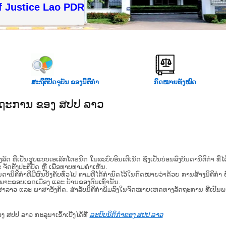
 Justice Lao PDR
ສະຖິຕິປັດຈຸບັນ ຂອງນິຕິກໍາ
ກົດໝາຍທັງໝົດ
ັດຖະການ ຂອງ ສປປ ລາວ
​ຮູບ​ແບບ​ເອ​ເລັກ​ໂຕ​ຣ​ນິກ ໃນ​ລະ​ບົບ​ອິນ​ເຕີ​ເນັດ ຊຶ່ງ​ເປັນ​ບ່ອນ​ລົງ​ບັນ​ດາ​ນິ​ຕິ​ກຳ ທີ
ະ ຈັດ​ຕັ້ງ​ປະ​ຕິ​ບັດ ຫຼື ເພື່ອທາບທາມຄໍາເຫັນ.
ິ​ຕິ​ກຳ​ທີ່​ມີ​ຜົນ​ບັງ​ຄັບ​ທົ່ວ​ໄປ ຕາມ​ທີ່​ໄດ້​ກຳ​ນົດ​ໄວ້​ໃນ​ກົດ​ໝາຍ​ວ່າ​ດ້ວຍ​ ການ​ສ້າງ​ນິ​ຕິ​ກຳ ຍົ
ສະ​ເພາະ​ຂອບ​ເຂດ​ເມືອງ ແລະ ບ້ານ​ຂອງ​ຕົນ​ເທົ່າ​ນັ້ນ.
າສາລາວ ແລະ ພາສາອັງກິດ. ສໍາລັບນິຕິກຳພິມລົງໃນຈົດໝາຍເຫດທາງລັດຖະການ ທີ່ເປັນ
ອງ ສປປ ລາວ ກະລຸນາເຂົ້າເບີ່ງໄດ້ທີ່
ລະບົບນິຕິກຳຂອງ ສປປ ລາວ