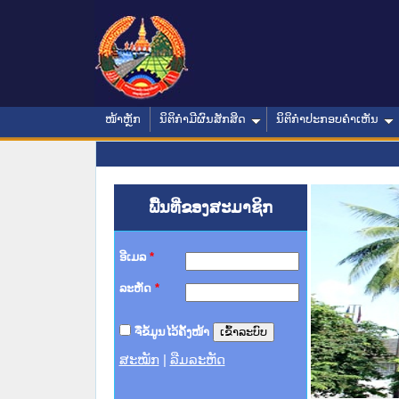
ໜ້າຫຼັກ
ນິຕິກໍາມີຜົນສັກສິດ
ນິຕິກໍາປະກອບຄໍາເຫັນ
ພື້ນທີ່ຂອງສະມາຊິກ
ອີເມລ
*
ລະຫັດ
*
ຈື່ຂໍ້ມູນໄວ້ຄັ້ງໜ້າ
ສະໝັກ
|
ລືມລະຫັດ