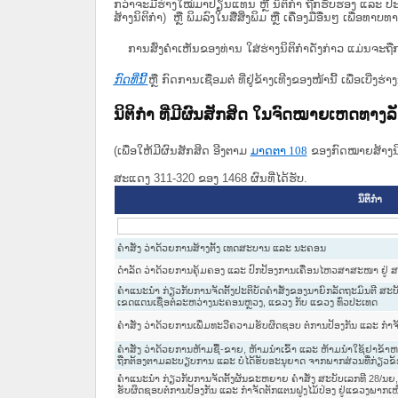
ກວ່າຈະມີຮ່າງໃໝ່ມາປ່ຽນແທນ ຫຼື ນິຕິກໍາ ຖືກຮັບຮອງ ແລະ ປະກ
ສ້າງນິຕິກຳ) ຫຼື ພິມລົງໃນສື່ສິ່ງພິມ ຫຼື ເຄື່ອງມືອື່ນໆ ເພ
ການສົ່ງຄໍາເຫັນຂອງທ່ານ ໃສ່ຮ່າງນິຕິກຳດັ່ງກ່າວ ແມ່ນຈະຖື
ກົດທີ່ນີ້
ຫຼື ກົດການເຊື່ອມຕໍ່ ທີ່ຢູ່ຂ້າງເທີງຂອງໜ້ານີ້ ເພື່ອເບ
ນິຕິກໍາ ທີ່ມີຜົນສັກສິດ ໃນຈົດໝາຍເຫດທາງ
(ເພື່ອໃຫ້ມີຜົນສັກສິດ ອີງຕາມ
ມາດ​ຕາ 108
ຂອງກົດໝາຍສ້າງນິຕ
ສະແດງ 311-320 ຂອງ 1468 ຜົນທີ່ໄດ້ຮັບ.
ນິຕິກໍາ
ຄຳສັ່ງ ວ່າດ້ວຍການສ້າງຕັ້ງ ເທດສະບານ ແລະ ນະຄອນ
ດຳລັດ ວ່າດ້ວຍການຄຸ້ມຄອງ ແລະ ປົກປ້ອງການເຄື່ອນໄຫວສາສະໜາ ຢູ່ 
ຄຳແນະນຳ ກ່ຽວກັບການຈັດຕັ້ງປະຕິບັດຄຳສັ່ງຂອງນາຍົກລັດຖະມົນຕີ ສະ
ເຂດແດນເຊື່ອຕໍ່ລະຫວ່າງນະຄອນຫຼວງ, ແຂວງ ກັບ ແຂວງ ທົ່ວປະເທດ
ຄຳສັ່ງ ວ່າດ້ວຍການເພີ່ມທະວີຄວາມຮັບຜິດຊອບ ຕໍ່ການປ້ອງກັນ ແລະ ກຳຈ
ຄຳສັ່ງ ວ່າດ້ວຍການຫ້າມຊື້-ຂາຍ, ຫ້າມນຳເຂົ້າ ແລະ ຫ້າມນຳໃຊ້ຢາຂ້າຫຍ
ຖືກຕ້ອງຕາມລະບຽບການ ແລະ ບໍ່ໄດ້ຮັບອະນຸຍາດ ຈາກພາກສ່ວນທີ່ກ່ຽວຂ້
ຄຳແນະນຳ ກ່ຽວກັບການຈັດຕັ້ງຜັນຂະຫຍາຍ ຄຳສັ່ງ ສະບັບເລກທີ 28/ນຍ, 
ຮັບຜິດຊອບຕໍ່ການປ້ອງກັນ ແລະ ກຳຈັດຕັກແຕນຝູງໄມ້ປ່ອງ ຢູ່ແຂວງພາກເ