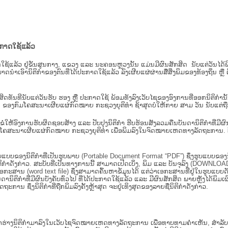
ະກາດໃຊ້ແລ້ວ
ະກາດໃຊ້ແລ້ວ ຢູ່ຂັ້ນ​ສູນ​ກາງ, ແຂວງ ແລະ ນະຄອນຫຼວງນັ້ນ ແມ່ນມີຜົນສັກສິດ ນັບ​ແຕ່​ວັ
າດນຳເອົານິຕິກຳຂອງຕົນທີ່ໄດ້ປະກາດໃຊ້ແລ້ວ ລົງ​ເຜີຍແຜ່​ຜ່ານ​ສື່ສິ່ງພິມຂອງທ້ອງຖິ່ນ 
ັກສິດທັນທີນັບແຕ່ວັນຮັບ ຮອງ ຫຼື ປະກາດໃຊ້ ພ້ອມທັງລົງເວັບໄຊຂອງອົງການທີ່ອອກນິຕິກໍາ
ຂອງກົມໂຄສະນາເຜີຍແຜ່ກົດໝາຍ ກະຊວງຍຸຕິທໍາ ຊ້າສຸດບໍ່ໃຫ້ກາຍ ສາມ ວັນ ນັບແຕ່ຖືກຮ
ິ​ຕິ​ກຳ ຂໍໃຫ້ອົງ​ການ​ຮັບ​ຜິດ​ຊອບ​ສ້າງ ແລະ ປັບ​ປຸງນິ​ຕິ​ກຳ ຮີບຮ້ອນສັງລວມຄືນບັນດານິຕິກໍາທ
ຄສະນາເຜີຍແຜ່ກົດໝາຍ ກະຊວງຍຸຕິທໍາ ເພື່ອພິມລົງໃນຈົດໝາຍເຫດທາງລັດຖະການ. ບັນ​ດາ​ນິ​ຕິ
ູບແບບຂອງນິຕິກໍາທີ່ເປັນຮູບພາບ (Portable Document Format “PDF”) ຊຶ່ງຮູບແບບຂອງນິຕ
ຳດັ່ງກ່າວ. ສະບັບທີ່ເປັນທາງການນີ້ ສາມາດເປີດເບິ່ງ, ພິມ ແລະ ບັນຈຸລົງ (DOWNLOAD)
ກະສານ (word text file) ຊຶ່ງສາມາດຄົ້ນຫາຂໍ້ມູນໄດ້ ແຕ່ວ່າເອກະສານທີ່ຢູ່ໃນຮູບແບບດັ່ງກ່
ນດານິຕິກຳທີ່ມີຜົນບັງຄັບທົ່ວໄປ ທີ່ໄດ້ປະກາດໃຊ້ແລ້ວ ແລະ ມີຜົນສັກສິດ ພາຍຫຼັງໄດ້
 ຊຶ່ງນິຕິກຳທີ່ຖືກພິມລົງຄັ້ງຫຼ້າສຸດ ຈະຢູ່ເທິງສຸດຂອງລາຍຊື່ນິຕິກໍາດັ່ງກ່າວ.
ຮ່າງນິຕິກຳມາລົງໃນ​ເວັບ​ໄຊຈົດໝາຍເຫດທາງລັດຖະການ ເພື່ອທາບທາມຄຳເຫັນ, ສໍາລັບກ