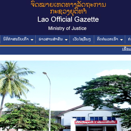
ນິຕິກໍາສະບັບເກົ່າ
ຂ່າວສານສໍາຄັນ
ເວັບໄຊອື່ນໆ
ຕິດຕໍ່ພວກເຮົາ
ກ
ເຊື່