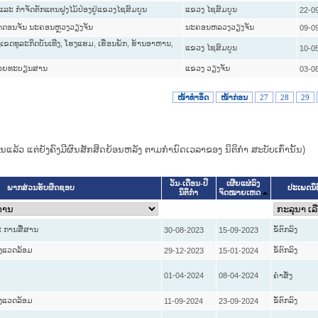
 ແລະ ກຳຈັດຕັກແຕນຝູງໄມ້ປ່ອງຢູ່ແຂວງໄຊສົມບູນ
ແຂວງ ໄຊສົມບູນ
22-0
າດດອນຈັນ ນະຄອນຫຼວງວຽງຈັນ
ນະ​ຄອນ​ຫລວງວຽງຈັນ
09-0
ງເຂດທຸລະກິດບັນເທີງ, ໂຮງແຮມ, ເຮືອນພັກ, ຮ້ານອາຫານ,
ແຂວງ ໄຊສົມບູນ
10-0
າດ້ວຍທະບຽນສານ
ແຂວງ ວຽງຈັນ
03-0
ໜ້າທໍາອິດ
ໜ້າກ່ອນ
27
28
29
ແທນແລ້ວ ແຕ່ຍັງຄົງມີຜົນສັກສິດຍ້ອນຫລັງ ຕາມກໍານົດເວລາຂອງ ນິຕິກໍາ ສະບັບເກົ່ານັ້ນ)
ວັນ-ເດືອນ-ປີ
ເຜີຍແຜ່ລົງ
ປະເພດນິ
ພາກສ່ວນຮັບຜິດຊອບ
ນິຕິກໍາ
ຈົດໝາຍເຫດ
 ການສື່ສານ
ຂໍ້ຕົກລົງ
30-08-2023
15-09-2023
່ງແວດລ້ອມ
ຂໍ້ຕົກລົງ
29-12-2023
15-01-2024
01-04-2024
08-04-2024
ຄໍາສັ່ງ
່ງແວດລ້ອມ
ຂໍ້ຕົກລົງ
11-09-2024
23-09-2024