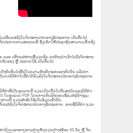
ນໄດ້ພິມເຜີຍແຜ່ລົງໃນຈົດໝາຍເຫດທາງລັດຖະການ ເປັນ​ຕົ້ນ​ໄປ.
ຫຼື ຕິດປະກາດຕາມສະຖານທີ່ ຊຶ່ງເຮັດໃຫ້ປະຊາຊົນສາມາດເຂົ້າເຖິງ
ນັ້ນ ແລະ ເຜີຍແຜ່ຜ່ານສື່ມວນຊົນ ແຕ່ຕ້ອງນໍາເອົາໄປລົງຈົດໝາຍ
ັບຮອງ ຫຼື ປະກາດໃຊ້ ເປັນຕົ້ນໄປ.
ີ່ມີຜົນບັງຄັບທົ່ວໄປທີ່ຢູ່ໃນຄວາມຮັບຜິດຊອບຂອງຕົນນັ້ນ ແລ້ວນໍາ
​ກຳ​ໃດ​ທີ່ບໍ່​ໄດ້​ພິມ​ລົງ​ໃນ​ຈົດ​ໝາຍ​ເຫດ​ທາງ​ລັດ​ຖະ​ການ
ິກໍາທີ່ເປັນຮູບພາບນີ້ ແມ່ນເປັນເນື້ອໃນຕົ້ນສະບັບຂອງນິຕິກໍາ
 ໃນຮູບແບບ PDF ໂດຍການກົດລົງບ່ອນເຊື່ອມຕໍ່ຢູ່ຂ້າງລຸ່ມ.
າວນີ້ ແມ່ນສຳລັບໃຊ້ເປັນຂໍ້ມູນເທົ່ານັ້ນ.
ພິມເຜີຍແຜ່ລົງໃນຈົດໝາຍເຫດທາງລັດຖະການ. ລາຍຊື່ນິຕິກຳ ແມ່ນ
ໍານົດເວລາທາບທາມຄໍາເຫັນແມ່ນຢ່າງໜ້ອຍ 60 ວັນ ຫຼື ຈົນ