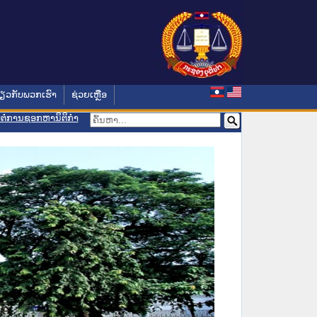
່ຽວກັບພວກເຮົາ
ຊ່ວຍເຫຼືອ
ອມຕໍ່ການຊອກຫານິຕິກຳ