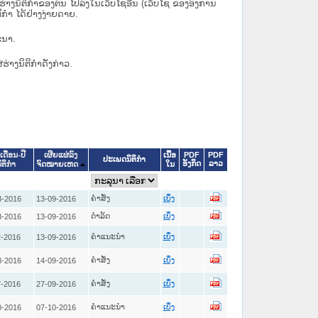
ິຕິກຳຂອງຕົນ ໄປລົງໃນ​ເວັບ​ໄຊ​ອື່ນ (ເວັບ​ໄຊ​ ຂອງອົງການ
ິກຳ ໄດ້ຢ່າງງ່າຍດາຍ.
ະນາ.
່ຮ່າງນິຕິກຳດັ່ງກ່າວ.
ເນື້ອ
PDF
PDF
ເດືອນ-ປີ
ເຜີຍແຜ່ລົງ
ປະເພດນິຕິກຳ
ອັງກິດ
ລາວ
ໃນ
ິຕິກໍາ
ຈົດໝາຍເຫດ
ຄໍາສັ່ງ
8-2016
13-09-2016
ເບິ່ງ
ດໍາລັດ
8-2016
13-09-2016
ເບິ່ງ
ຄໍາແນະນໍາ
2-2016
13-09-2016
ເບິ່ງ
ຄໍາສັ່ງ
8-2016
14-09-2016
ເບິ່ງ
ຄໍາສັ່ງ
7-2016
27-09-2016
ເບິ່ງ
ຄໍາແນະນໍາ
0-2016
07-10-2016
ເບິ່ງ