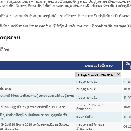
າດໃຊ້ແລ້ວ. ນອກຈາກນັ້ນ ອົງການຮັບຜິດຊອບສ້າງ ແລະ ປັບປຸງນິຕິກໍາ ສາມາດນຳເອົາຮ່າງນ
ື່ອທາບທາມຄໍາເຫັນ ໃນການຮັບປະກັນໃຫ້ສາທາລະນະຊົນ ສາມາດເຂົ້າປະກອບຄໍາເຫັນໃສ່ຮ່າງນິຕ
ກສົ່ງໄປຫາຄະນະຮັບຜິດຊອບຮ່າງນິຕິກຳ ຂອງອົງການສ້າງ ແລະ ປັບປຸງນິຕິກຳ ເພື່ອພິຈາລ
ີ່ງຮ່າງນິຕິກໍາ ສໍາລັບການປະກອບຄຳເຫັນ ທີ່ໄດ້ຖືກພີມເຜີຍແຜ່ ແລະ ສົ່ງຄຳຄິດເຫັນຂອງທ່ານໃສ
ລັດຖະການ
ິກໍາ)
ວັນ-
ພາກສ່ວນຮັບຜິດຊອບ
ນ
ກະຊວງ ພາຍໃນ
01-0
ສປປ ລາວ
ກະຊວງ ພາຍໃນ
16-0
ບັບເລກທີ 56/ນຍ ວ່າດ້ວຍການຄຸ້ມຄອງ ແລະ ແກ້ໄຂວຽກງານ
ກະຊວງ ພາຍໃນ
11-0
ກະຊວງ ກະສິກຳ ແລະ
ັດຕັກແຕນຝູງໄມ້ປ່ອງ ຢູ່ ແຂວງພາກເໜືອ, ສປປ ລາວ
16-0
ສິ່ງແວດລ້ອມ
້າ, ຢາປາບສັດຕູພືດ ຝຸ່ນວິທະຍາສາດບາງຊະນິດ ທີ່ບໍ່
ແຂວງ ບໍ່ແກ້ວ
11-0
ອງ
ລົງວັນທີ 16 ສິງຫາ 2016 ວ່າດ້ວຍການເພີ່ມທະວີຄວາມ
ກະຊວງ ກະສິກຳ ແລະ
04-1
ໜືອ, ສປປ ລາວ
ສິ່ງແວດລ້ອມ