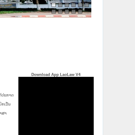
Download App LaoLaw V4
່ໄດ້ປະກາດ
ກ​ເວັ້ນ​
ພາສາ