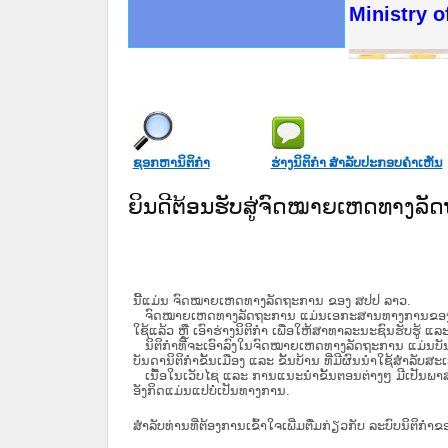
ດໝາຍເຫດທາງລັດຖະການໃຫ້ຜູ້ປະສານງານ
ນການຈັດຕັ້ງປະຕິບັດວຽກງານຈົດໝາຍເຫດ
ສານງານວຽກງານຈົດໝາຍເຫດທາງລັດຖະການ
ສານງານວຽກງານຈົດໝາຍເຫດທາງລັດຖະການ
ດໝາຍລາວ ແລະ ເວັບໄຊຈົດໝາຍເຫດທາງ
ດໝາຍລາວ ແລະ ເວັບໄຊຈົດໝາຍເຫດທາງ
ກງານຈົດໝາຍເຫດທາງລັດຖະການ ໃຫ້ຜູ້
ກງານຈົດໝາຍເຫດທາງລັດຖະການ ໃຫ້ຜູ້
Ministry of
ທີ່ ວິທະຍາຄານສັນຕິບານປະຊາຊົນ
ທີ່ ວິທະຍາຄານຕຳຫຼວດປະຊາຊົນ
ານສະພາປະຊາຊົນ ພາກເໜືອ
ງານສະພາປະຊາຊົນ ພາກກາງ
ຂັ້ນແຂວງພາກເໜືອ
ສຳລັບ ພາກກາງ
ທາງລັດຖະການ
ສຳລັບ ພາກໃຕ້
ຊອກຫານິຕິກໍາ
ຮ່າງນິຕິກໍາ ສໍາລັບປະກອບຄໍາເຫັນ
ຍິນດີຕ້ອນຮັບສູ່ຈົດໝາຍເຫດທາງລ
ນີ້ແມ່ນ ຈົດໝາຍເຫດທາງລັດຖະການ ຂອງ ສປປ ລາວ.
ຈົດໝາຍເຫດທາງລັດຖະການ ແມ່ນ​ເອ​ກະ​ສານ​ທາງ​ການ​ຂອງ​ລັດ ທີ່​ເປັນ
ໃຊ້ແລ້ວ ຫຼື ເອົາຮ່າງນິຕິກໍາ ເພື່ອໃຫ້​ສາ​ທາ​ລະ​ນະ​ຊົນ​ຮັບ​ຮູ້ ແລ
ນິ​ຕິ​ກຳ​ທີ່​ຈະ​ເອົາ​ລົງ​ໃນ​ຈົດ​ໝາຍ​ເຫດ​ທາງ​ລັດ​ຖະ​ການ ​ແມ່ນ​ບັນ​ດາ​ນ
ບັນ​ດານິ​ຕິ​ກຳ​ຂັ້ນ​ເມືອງ ແລະ ຂັ້ນ​ບ້ານ ​ທີ່​ມີ​ຜົນ​ນຳ​ໃຊ້​ສຳ​ລັບ​
ເນື້ອໃນ​ເວັບ​ໄຊ​ ແລະ ການແນະນໍາຂັ້ນຕອນຕ່າງໆ ມີເປັນພ
ອັງກິດແມ່ນແປບໍ່ເປັນທາງການ.
ສໍາລັບທ່ານທີ່ຕ້ອງການເຂົ້າໃຈເພີ່ມຕື່ມກ່ຽວກັບ ລະບົບນິຕິກຳຂ