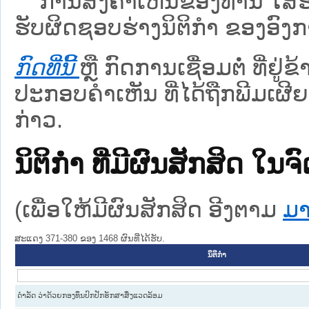
ການສົ່ງຄໍາເຫັນຂອງທ່ານ ໃສ່ຮ່
ຮັບຜິດຊອບຮ່າງນິຕິກຳ ຂອງອົງກາ
ກົດທີ່ນີ້
ຫຼື ກົດການເຊື່ອມຕໍ່ ທີ່ຢູ່
ປະກອບຄຳເຫັນ ທີ່ໄດ້ຖືກພີມເຜີຍ
ກ່າວ.
ນິຕິກໍາ ທີ່ມີຜົນສັກສິດ
(ເພື່ອໃຫ້ມີຜົນສັກສິດ ອີງຕາມ
ມາ
ສະແດງ 371-380 ຂອງ 1468 ຜົນທີ່ໄດ້ຮັບ.
ນິຕິກໍາ
ດຳລັດ ວ່າດ້ວຍກອງທຶນປົກປັກຮັກສາສິ່ງແວດລ້ອມ