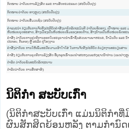
ກົດໝາຍ ວ່າດ້ວຍການລ້ຽງສັດ ແລະ ການສັດຕະວະແພດ (ສະບັບປັບປຸງ)
ກົດໝາຍວ່າດ້ວຍ ທາງຫຼວງ (ສະບັບປັບປຸງ)
ກົດໝາຍ ວ່າດ້ວຍສື່ມວນຊົນ (ສະບັບປັບປຸງ)
ຄຳແນະນຳ ກ່ຽວກັບການຈັດຕັ້ງປະຕິບັດຄຳສັ່ງນາຍົກລັດຖະມົນຕີ ວ່າດ້ວຍທິດທາງ, ເປົ້າໝາຍ ແລ
ຫົວໜ່ວຍຍຸດທະສາດ, ສ້າງເມືອງເປັນຫົວໜ່ວຍເຂັ້ມແຂງຮອບດ້ານ, ສ້າງບ້ານເປັນຫົວໜ່ວຍພັດທະ
ຄຳສັ່ງ ວ່າດ້ວຍການຢຸດຕິການອອກໃບອະນຸຍາດນຳເຂົ້າຊິ້ນສ່ວນຍານພາຫະນະ, ນ້ຳມັນດິບ ແລະ ນ້ຳມັ
ປະກອບ, ກັ່ນຕອງ ຫຼື ຜະລິດ ຢູ່ໂຮງງານ
ຄຳສັ່ງວ່າດ້ວຍ ການໃຫ້ເພີ່ມທະວີຄວາມເອົາໃຈໃສ່ ໃນການຈັດຕັ້ງປະຕິບັດ ຕໍ່ວຽກງານທະບຽນສານ
ຄຳສັ່ງ ກ່ຽວກັບການຍຸດຕິການລ້ຽງສັດ ທີ່ບຸກລຸກເຂົ້າເຂດປ່າສະຫງວນແຫ່ງຊາດນ້ຳກ່ານ (ເຂດປາງຫຼ
ດຳລັດ ວ່າດ້ວຍພັນທະບັດລັດຖະບານ
ດຳລັດວ່າດ້ວຍ ການສຶກສາສົງ
ນິຕິກໍາ ສະບັບເກົ່າ
(ນິຕິກໍາສະບັບເກົ່າ ແມ່ນນິຕິກໍາ
ຜົນສັກສິດຍ້ອນຫລັງ ຕາມກໍານົດເວ