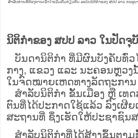
ສໍາລັບທ່ານທີ່ຕ້ອງການເຂົ້າໃຈເພີ່ມຕື່ມກ່ຽວກັບ ລະບົບນິຕິກຳຂອງ ສປປ ລາວ ກະລຸນາເຂົ
ນິຕິກຳຂອງ ສປປ ລາວ ໃນປັດຈຸບັ
ບັນດານິຕິກໍາ ທີ່ມີຜົນບັງຄັບທົ່ວໄ
ກາງ, ແຂວງ ແລະ ນະຄອນຫຼວງນັ້ນ 
ໃນຈົດໝາຍເຫດທາງລັດຖະການ ເປັ
ສຳລັບນິ​ຕິ​ກຳ ຂັ້ນເມືອງ ຫຼື 
ຕົນທີ່ໄດ້ປະກາດໃຊ້ແລ້ວ ລົງ​ເຜີຍ
ສະຖານທີ່ ຊຶ່ງເຮັດໃຫ້ປະຊາຊົນສາ
ສໍາລັບນິຕິກໍາທີ່ໄດ້ສ້າງຂຶ້ນຕາມ