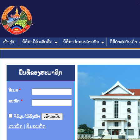
ໜ້າຫຼັກ
ນິຕິກໍາມີຜົນສັກສິດ
ນິຕິກໍາປະກອບຄໍາເຫັນ
ນິຕິກໍາສະບັບເກົ່າ
ພື້ນທີ່ຂອງສະມາຊິກ
ອີເມລ
*
ລະຫັດ
*
ຈື່ຂໍ້ມູນໄວ້ຄັ້ງໜ້າ
ສະໝັກ
|
ລືມລະຫັດ