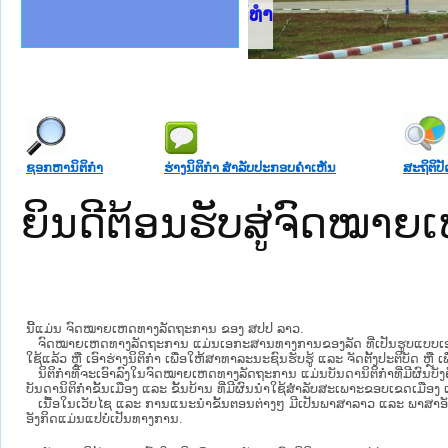
ງລັດຖະການໃຫ້ຜູ້ປະສານງານ
້ງປະຕິບັດວຽກງານຈົດໝາຍເຫດ
ລັດຖະການ ແລະ ແອັບກົດໝາຍ
ງານຈົດໝາຍເຫດທາງລັດຖະການ
ງານຈົດໝາຍເຫດທາງລັດຖະການ
ລະ ເວັບໄຊຈົດໝາຍເຫດທາງ
ລະ ເວັບໄຊຈົດໝາຍເຫດທາງ
ຍເຫດທາງລັດຖະການ ໃຫ້ຜູ້
ະຊວງຍຸຕິທຳ
ຄານສັນຕິບານປະຊາຊົນ
າຄານຕຳຫຼວດປະຊາຊົນ
ຊາຊົນ ພາກກາງ
ຍຸຕິທຳແຫ່ງຊາດ
ພາກເໜືອ
າກກາງ
ຖະການ
າກໃຕ້
ຊອກຫານິຕິກໍາ
ຮ່າງນິຕິກໍາ ສໍາລັບປະກອບຄໍາເຫັນ
ສະຖິຕິປັ
ຍິນດີຕ້ອນຮັບສູ່ຈົດໝ
ນີ້ແມ່ນ ຈົດໝາຍເຫດທາງລັດຖະການ ຂອງ ສປປ ລາວ.
ຈົດໝາຍເຫດທາງລັດຖະການ ແມ່ນ​ເອ​ກະ​ສານ​ທາງ​ການ​ຂອງ​ລັດ ທີ່​ເປັນ​ຮູບ​ແບບ​ເອ​ເລັກ​ໂຕ​
ໃຊ້ແລ້ວ ຫຼື ເອົາຮ່າງນິຕິກໍາ ເພື່ອໃຫ້​ສາ​ທາ​ລະ​ນະ​ຊົນ​ຮັບ​ຮູ້ ແລະ ຈັດ​ຕັ້ງ​ປະ​ຕິ​ບັດ ຫ
ນິ​ຕິ​ກຳ​ທີ່​ຈະ​ເອົາ​ລົງ​ໃນ​ຈົດ​ໝາຍ​ເຫດ​ທາງ​ລັດ​ຖະ​ການ ​ແມ່ນ​ບັນ​ດາ​ນິ​ຕິ​ກຳ​ທີ່​ມີ​ຜົນ​ບັງ​
ບັນ​ດານິ​ຕິ​ກຳ​ຂັ້ນ​ເມືອງ ແລະ ຂັ້ນ​ບ້ານ ​ທີ່​ມີ​ຜົນ​ນຳ​ໃຊ້​ສຳ​ລັບ​ສະ​ເພາະ​ຂອບ​ເຂດ​ເມືອງ 
ເນື້ອໃນ​ເວັບ​ໄຊ​ ແລະ ການແນະນໍາຂັ້ນຕອນຕ່າງໆ ມີເປັນພາສາລາວ ແລະ ພາສາອັ
ອັງກິດແມ່ນແປບໍ່ເປັນທາງການ.