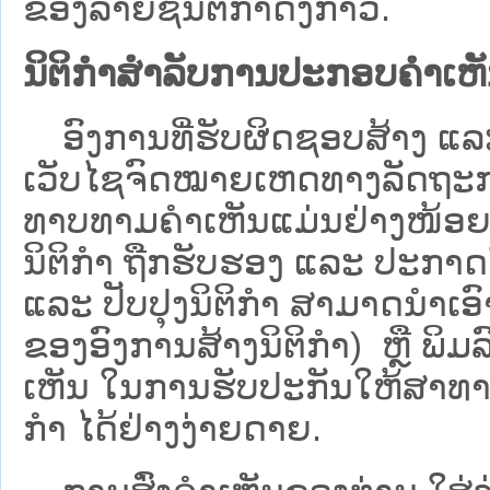
ຂອງລາຍຊື່ນິຕິກໍາດັ່ງກ່າວ.
ນິຕິກຳສຳລັບການປະກອບຄຳເຫ
ອົງການທີ່ຮັບຜິດຊອບສ້າງ ແລະ 
ເວັບ​ໄຊຈົດໝາຍເຫດທາງລັດຖະກາ
ທາບທາມຄໍາເຫັນແມ່ນຢ່າງໜ້ອຍ 6
ນິຕິກໍາ ຖືກຮັບຮອງ ແລະ ປະກາດ
ແລະ ປັບປຸງນິຕິກໍາ ສາມາດນຳເອົາຮ
ຂອງອົງການສ້າງນິຕິກຳ) ຫຼື ພິມລົງ
ເຫັນ ໃນການຮັບປະກັນໃຫ້ສາທາລ
ກຳ ໄດ້ຢ່າງງ່າຍດາຍ.