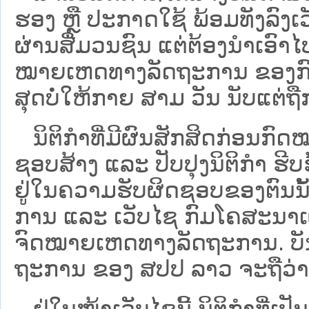
ຮອງ ຫຼື ປະກາດໃຊ້ ພ້ອມທັງລົງເ
ຜ່ານສື່ມວນຊົນ ແຕ່ຕ້ອງນໍາເອ
ໝາຍ​ເຫດ​ທາງ​ລັດ​ຖະ​ການ​ ຂອ
ສຸດບໍ່ໃຫ້ກາຍ ສາມ ວັນ ນັບແຕ່ຖື
ນິ​ຕິ​ກຳ​ທີ່​ມີ​ຜົນ​ສັກ​ສິດ​ກ່ອນ​ກົດ
ຊອບ​ສ້າງ ແລະ ປັບ​ປຸງນິ​ຕິ​ກຳ ຮີ
ຢູ່ໃນຄວາມຮັບຜິດຊອບຂອງຕົນນັ້ນ
ການ ແລະ ເວັບໄຊ​ ກົມໂຄສະນາເຜ
ຈົດໝາຍເຫດທາງລັດຖະການ. ບັນ​ດາ​ນິ​
ຖະ​ການ ຂອງ ສປ​ປ ລາວ ​ຈະຖື​ວ່າບໍ່​ມີ
ຢູ່ໃນໜ້າ​ເວັບ​ໄຊ​ນີ້ ນິຕິກຳທີ່