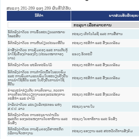
ສະແດງ 281-289 ຂອງ 289 ຜົນທີ່ໄດ້ຮັບ.
ນິຕິກໍາ
ພາກສ່ວນຮັບຜິດຊອບ
ຂໍ້ຕົກລົງວ່າດ້ວຍ ການຂຶ້ນທະບຽນເລກໝາຍ
ກະຊວງ ເຕັກໂນໂລຊີ ແລະ ການສື່ສານ
ໂທລະສັບ
ຂໍ້ຕົກລົງວ່າດ້ວຍ ການຫັນປ່ຽນປະເພດທີ່ດິນ
ກະຊວງ ກະສິກຳ ແລະ ສິ່ງແວດລ້ອມ
ຄຳສັ່ງວ່າດ້ວຍ ການຄຸ້ມຄອງ ແລະ ການເກັບກູ້
ນຳໃຊ້ເຄື່ອງປ່າຂອງດົງ (ປະເພດໝາກຈອງ
ແຂວງ ອັດຕະປື
ບານ)
ຂໍ້ຕົກລົງວ່າດ້ວຍ ຜະລິດຕະພັນໄມ້
ກະຊວງ ກະສິກຳ ແລະ ສິ່ງແວດລ້ອມ
ຂໍ້ຕົກລົງວ່າດ້ວຍ ການກຳນົດເນື້ອໃນແບບພິມ
ແລະ ການພິມຕາມແບບພິມໃບທະບຽນຢັ້ງຢືນ
ກະຊວງ ກະສິກຳ ແລະ ສິ່ງແວດລ້ອມ
ການນຳໃຊ້ທີ່ດິນ ແລະ ໃບຢັ້ງຢືນການນຳໃຊ້
ທີ່ດິນ
ຄຳແນະນຳກ່ຽວກັບ ການຕິດຕາມ, ກວດກາ
ການເຄື່ອນໄຫວວຽກງານຂອງຂະແໜງການ
ກະຊວງ ກະສິກຳ ແລະ ສິ່ງແວດລ້ອມ
ກະສິກຳ ແລະ ປ່າໄມ້
ດຳລັດວ່າດ້ວຍ ລະບຽບລັດຖະກອນ ແຫ່ງ
ກະຊວງ ພາຍໃນ
ສ.ປ.ປ. ລາວ
ຂໍ້ຕົກລົງວ່າດ້ວຍ ການອະນຸຍາດດຳເນີນ
ທຸລະກິດ ຂອງຂະແໜງການໂຍທາທິການ ແລະ
ກະຊວງ ໂຍທາທິການ ແລະ ຂົນສົ່ງ
ຂົນສົ່ງ
ຂໍ້ຕົກລົງວ່າດ້ວຍ ການຄຸ້ມຄອງວິສາຫະກິດ
ກະຊວງ ແຮງງານ ແລະ ສະຫວັດດີການສັງຄົມ
ບໍລິການຈັດຫາງານ