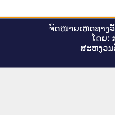
ຈົດ​ໝາຍ​ເຫດ​ທາງ​ລ
ໂດຍ: ກ
ສະ​ຫງວນ​ລ