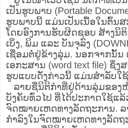
ເປັນຮູບພາບ (Portable Documen
ຮູບພາບນີ້ ແມ່ນເປັນເນື້ອໃນຕົ້
ໂດຍອົງການຮັບຜິດຊອບ ສ້າງນິຕິກ
ເບິ່ງ, ພິມ ແລະ ບັນຈຸລົງ (D
ເຊື່ອມຕໍ່ຢູ່ຂ້າງລຸ່ມ. ນອກຈາກນັ້
ເອກະສານ (word text file) ຊຶ່ງ
ຮູບແບບດັ່ງກ່າວນີ້ ແມ່ນສຳລັບໃຊ້ເປ
ລາຍຊື່ນິຕິກຳທີ່ຢູ່ດ້ານລຸ່ມຂອງ
ບັງຄັບທົ່ວໄປ ທີ່ໄດ້ປະກາດໃຊ້ແລ
ຈົດໝາຍເຫດທາງລັດຖະການ. ລາຍຊ
ກຳລົງໃນຈົດໝາຍເຫດທາງລັດຖະການ ຊ