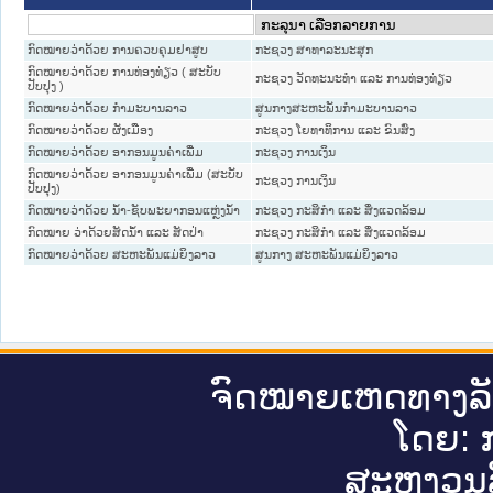
ກົດໝາຍວ່າດ້ວຍ ການຄວບຄຸມຢາສູບ
ກະຊວງ ສາທາລະນະສຸກ
ກົດໝາຍວ່າດ້ວຍ ການທ່ອງທ່ຽວ ( ສະບັບ
ກະຊວງ ວັດທະນະທຳ ແລະ ການທ່ອງທ່ຽວ
ປັບປຸງ )
ກົດໝາຍວ່າດ້ວຍ ກຳມະບານລາວ
ສູນກາງສະຫະພັນກຳມະບານລາວ
ກົດ​ໝາຍ​ວ່າ​ດ້ວຍ ຜັງເມືອງ
ກະຊວງ ໂຍທາທິການ ແລະ ຂົນສົ່ງ
ກົດໝາຍວ່າດ້ວຍ ອາກອນມູນຄ່າເພີ່ມ
ກະຊວງ ການເງິນ
ກົດໝາຍວ່າດ້ວຍ ອາກອນມູນຄ່າເພີ່ມ (ສະບັບ
ກະຊວງ ການເງິນ
ປັບປຸງ)
ກົດໝາຍວ່າດ້ວຍ ນ້ຳ-ຊັບພະຍາກອນແຫຼ່ງນ້ຳ
ກະຊວງ ກະສິກຳ ແລະ ສິ່ງແວດລ້ອມ
ກົດໝາຍ ວ່າດ້ວຍສັດນ້ຳ ແລະ ສັດປ່າ
ກະຊວງ ກະສິກຳ ແລະ ສິ່ງແວດລ້ອມ
ກົດໝາຍວ່າດ້ວຍ ສະຫະພັນແມ່ຍິງລາວ
ສູນກາງ ສະຫະພັນແມ່ຍິງລາວ
ຈົດ​ໝາຍ​ເຫດ​ທາງ​ລ
ໂດຍ: ກ
ສະ​ຫງວນ​ລ