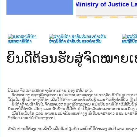
ງລັດຖະການໃຫ້ຜູ້ປະສານງານ
້ງປະຕິບັດວຽກງານຈົດໝາຍເຫດ
ງານຈົດໝາຍເຫດທາງລັດຖະການ
ງານຈົດໝາຍເຫດທາງລັດຖະການ
ລະ ເວັບໄຊຈົດໝາຍເຫດທາງ
ລະ ເວັບໄຊຈົດໝາຍເຫດທາງ
ຍເຫດທາງລັດຖະການ ໃຫ້ຜູ້
ຍເຫດທາງລັດຖະການ ໃຫ້ຜູ້
Ministry of Justice Lao PDR
ຄານສັນຕິບານປະຊາຊົນ
າຄານຕຳຫຼວດປະຊາຊົນ
ຊາຊົນ ພາກເໜືອ
ຊາຊົນ ພາກກາງ
ພາກເໜືອ
າກກາງ
ຖະການ
າກໃຕ້
ຊອກຫານິຕິກໍາ
ຮ່າງນິຕິກໍາ ສໍາລັບປະກອບຄໍາເຫັນ
ສະຖິຕິປັດ
ຍິນດີຕ້ອນຮັບສູ່ຈົດໝ
ນີ້ແມ່ນ ຈົດໝາຍເຫດທາງລັດຖະການ ຂອງ ສປປ ລາວ.
ຈົດໝາຍເຫດທາງລັດຖະການ ແມ່ນ​ເອ​ກະ​ສານ​ທາງ​ການ​ຂອງ​ລັດ ທີ່​ເປັນ​ຮູບ​ແບບ​ເອ​ເລັກ​ໂຕ​
ໃຊ້ແລ້ວ ຫຼື ເອົາຮ່າງນິຕິກໍາ ເພື່ອໃຫ້​ສາ​ທາ​ລະ​ນະ​ຊົນ​ຮັບ​ຮູ້ ແລະ ຈັດ​ຕັ້ງ​ປະ​ຕິ​ບັດ ຫ
ນິ​ຕິ​ກຳ​ທີ່​ຈະ​ເອົາ​ລົງ​ໃນ​ຈົດ​ໝາຍ​ເຫດ​ທາງ​ລັດ​ຖະ​ການ ​ແມ່ນ​ບັນ​ດາ​ນິ​ຕິ​ກຳ​ທີ່​ມີ​ຜົນ​ບັງ​
ບັນ​ດານິ​ຕິ​ກຳ​ຂັ້ນ​ເມືອງ ແລະ ຂັ້ນ​ບ້ານ ​ທີ່​ມີ​ຜົນ​ນຳ​ໃຊ້​ສຳ​ລັບ​ສະ​ເພາະ​ຂອບ​ເຂດ​ເມືອງ 
ເນື້ອໃນ​ເວັບ​ໄຊ​ ແລະ ການແນະນໍາຂັ້ນຕອນຕ່າງໆ ມີເປັນພາສາລາວ ແລະ ພາສາອັ
ອັງກິດແມ່ນແປບໍ່ເປັນທາງການ.
ສໍາລັບທ່ານທີ່ຕ້ອງການເຂົ້າໃຈເພີ່ມຕື່ມກ່ຽວກັບ ລະບົບນິຕິກຳຂອງ ສປປ ລາວ ກະລຸນາເຂົ