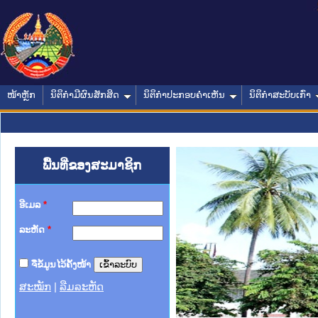
ໜ້າຫຼັກ
ນິຕິກໍາມີຜົນສັກສິດ
ນິຕິກໍາປະກອບຄໍາເຫັນ
ນິຕິກໍາສະບັບເກົ່າ
ພື້ນທີ່ຂອງສະມາຊິກ
ອີເມລ
*
ລະຫັດ
*
ຈື່ຂໍ້ມູນໄວ້ຄັ້ງໜ້າ
ສະໝັກ
|
ລືມລະຫັດ