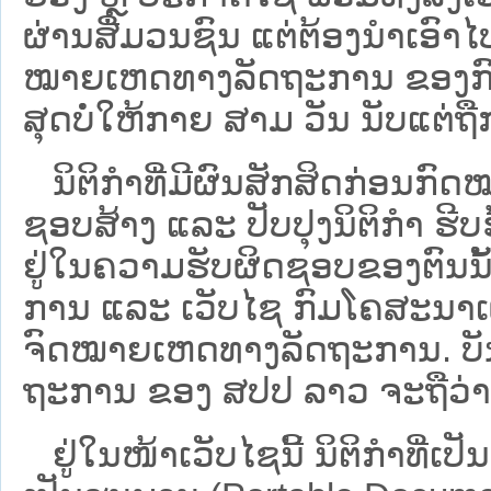
ຜ່ານສື່ມວນຊົນ ແຕ່ຕ້ອງນໍາເອ
ໝາຍ​ເຫດ​ທາງ​ລັດ​ຖະ​ການ​ ຂອ
ສຸດບໍ່ໃຫ້ກາຍ ສາມ ວັນ ນັບແຕ່ຖື
ນິ​ຕິ​ກຳ​ທີ່​ມີ​ຜົນ​ສັກ​ສິດ​ກ່ອນ​ກົດ
ຊອບ​ສ້າງ ແລະ ປັບ​ປຸງນິ​ຕິ​ກຳ ຮີ
ຢູ່ໃນຄວາມຮັບຜິດຊອບຂອງຕົນນັ້ນ
ການ ແລະ ເວັບໄຊ​ ກົມໂຄສະນາເຜ
ຈົດໝາຍເຫດທາງລັດຖະການ. ບັນ​ດາ​ນິ​
ຖະ​ການ ຂອງ ສປ​ປ ລາວ ​ຈະຖື​ວ່າບໍ່​ມີ
ຢູ່ໃນໜ້າ​ເວັບ​ໄຊ​ນີ້ ນິຕິກຳທີ່