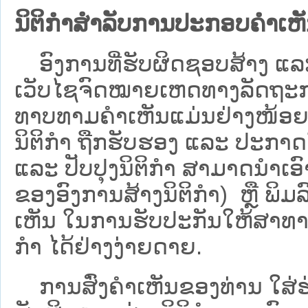
ນິຕິກຳສຳລັບການປະກອບຄຳເຫ
ອົງການທີ່ຮັບຜິດຊອບສ້າງ ແລະ 
ເວັບ​ໄຊຈົດໝາຍເຫດທາງລັດຖະກາ
ທາບທາມຄໍາເຫັນແມ່ນຢ່າງໜ້ອຍ 6
ນິຕິກໍາ ຖືກຮັບຮອງ ແລະ ປະກາດ
ແລະ ປັບປຸງນິຕິກໍາ ສາມາດນຳເອົາຮ
ຂອງອົງການສ້າງນິຕິກຳ) ຫຼື ພິມລົງ
ເຫັນ ໃນການຮັບປະກັນໃຫ້ສາທາລ
ກຳ ໄດ້ຢ່າງງ່າຍດາຍ.
ການສົ່ງຄໍາເຫັນຂອງທ່ານ ໃສ່ຮ່