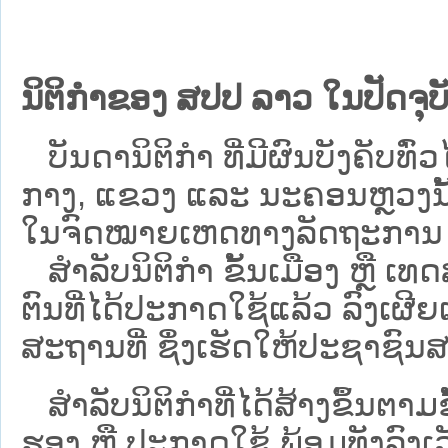
ນິຕິກຳຂອງ ສປປ ລາວ ໃນປັດຈຸບັ
ບັນດານິຕິກໍາ ທີ່ມີຜົນບັງຄັບທົ່ວໄ
ກາງ, ແຂວງ ແລະ ນະຄອນຫຼວງນັ້ນ 
ໃນຈົດໝາຍເຫດທາງລັດຖະການ ເປັ
ສຳລັບນິ​ຕິ​ກຳ ຂັ້ນເມືອງ ຫຼື 
ຕົນທີ່ໄດ້ປະກາດໃຊ້ແລ້ວ ລົງ​ເຜີຍ
ສະຖານທີ່ ຊຶ່ງເຮັດໃຫ້ປະຊາຊົນສາ
ສໍາລັບນິຕິກໍາທີ່ໄດ້ສ້າງຂຶ້ນຕາມ
ຮອງ ຫຼື ປະກາດໃຊ້ ພ້ອມທັງລົງເ