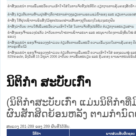
ຄຳສັ່ງແນະນຳ ການເພີ້ມທະວີຄວາມເອົາໃຈໃສ່ໃນການຈັດຕັ້ງປະຕິບັດ ວຽກງານການຄຸ້ມຄອງສັດນ້
ຄຳສັ່ງ ກ່ຽວກັບການຫ້າມປຸກສ້າງກິດຈະການຕ່າງໆລຽບຕາມແຄມແມ່ນ້ຳຂອງ ແລະ ລຽບຕາມເຂດສະ
ຄຳສັ່ງ ໃຫ້ຢຸດເຊົາການຂົນສົ່ງໄມ້ທຸກປະເພດຜ່ານເສັ້ນທາງປູດິນແດງໃນຊ່ວງລະດູຝົນ
ຄຳສັ່ງວ່າດ້ວຍ ການໃຫ້ເພີ່ມທະວີຄວາມເອົາໃຈໃສ່ ໃນການຈັດຕັ້ງປະຕິບັດ ຕໍ່ວຽກງານທະບຽນສານ
ຄຳສັ່ງຂອງເຈົ້າແຂວງບໍ່ແກ້ວ ວ່າດ້ວຍການໂຈະການພິຈາລະນາ ແລະ ອະນຸຍາດໂຄງການລົງທຶນໃໝ່
ແຂວງ
ຄໍາສັ່ງແນະນໍາ ຂອງເຈົ້າແຂວງໆຄໍາມ່ວນ ກ່ຽວກັບການເພີ່ມທະວີ ຄວາມເຂັ້ມງວດໃນການຄຸ້ມຄອງ 
ການຂຸດຄົ້ນໄມ້
ຄໍາສັ່ງແນະນໍາ ຂອງເຈົ້າແຂວງໆຄໍາມ່ວນ ກ່ຽວກັບການເພີ່ມທະວີ ຄວາມເອົາໃຈໃສ່ ຂອງລວມໝູ່ ແລະ 
829/ຄຂປກ, ລົງວັນທີ 15 ມິຖຸນາ 2006 ວ່າດ້ວຍ ການຂຶ້ນທະບຽນ ແລະ ຄຸ້ມຄອງ ຍານພາຫະນະຂົນສ
ນິຕິກໍາ ສະບັບເກົ່າ
(ນິຕິກໍາສະບັບເກົ່າ ແມ່ນນິຕິກໍາ
ຜົນສັກສິດຍ້ອນຫລັງ ຕາມກໍານົດເວ
ສະແດງ 281-289 ຂອງ 289 ຜົນທີ່ໄດ້ຮັບ.
ນິຕິກໍາ
ພາກສ່ວນຮັບຜິດຊອບ