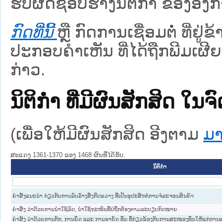
ຮັບຜິດຊອບຮ່າງນິຕິກຳ ຂອງອົງກາ
ກົດທີ່ນີ້
ຫຼື ກົດການເຊື່ອມຕໍ່ ທີ່ຢູ່
ປະກອບຄຳເຫັນ ທີ່ໄດ້ຖືກພີມເຜີຍ
ກ່າວ.
ນິຕິກໍາ ທີ່ມີຜົນສັກສິດ
(ເພື່ອໃຫ້ມີຜົນສັກສິດ ອີງຕາມ
ມາ
ສະແດງ 1361-1370 ຂອງ 1468 ຜົນທີ່ໄດ້ຮັບ.
ນິຕິກໍາ
ຄຳສັ່ງແນະນຳ ກ່ຽວກັບການລົບລ້າງສິ່ງກີດຂວາງ ທີ່ເປັນອຸປະສັກຕໍ່ການຈໍລະຈອນສິນຄ້າ
ຄຳສັ່ງ ວ່າດ້ວຍການນຳໃຊ້ລົດ, ນຳໃຊ້ຖະໜົນທີ່ບໍ່ຖືກຕ້ອງຕາມລະບຽບກົດໝາຍ
ຄໍາສັງ ວ່າດ້ວຍການກັກ, ການຍຶດ ແລະ ການອາຍັດ ທຶນ ທີ່ກ່ຽວຂ້ອງກັບການສະໜອງທຶນໃຫ້ແກ່ກາ