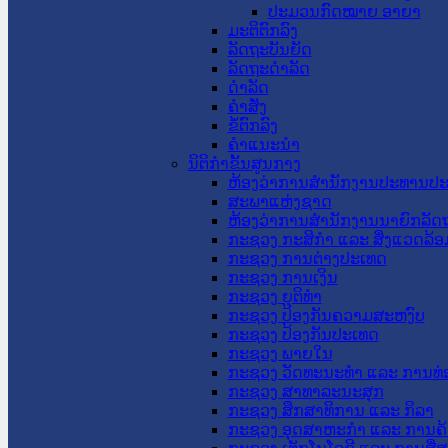
ປະມວນກົດໝາຍ ອາຍາ
ມະຕິຕົກລົງ
ລັດຖະບັນຍັດ
ລັດຖະດໍາລັດ
ດໍາລັດ
ຄໍາສັ່ງ
ຂໍ້ຕົກລົງ
ຄໍາແນະນໍາ
ນິຕິກຳຂັ້ນສູນກາງ
ຫ້ອງວ່າການສໍານັກງານປະທານປ
ສະພາແຫ່ງຊາດ
ຫ້ອງວ່າການສຳນັກງານນາຍົກລັດຖ
ກະຊວງ ກະສິກຳ ແລະ ສິ່ງແວດລ້ອ
ກະຊວງ ການຕ່າງປະເທດ
ກະຊວງ ການເງິນ
ກະຊວງ ຍຸຕິທໍາ
ກະຊວງ ປ້ອງກັນຄວາມສະຫງົບ
ກະຊວງ ປ້ອງກັນປະເທດ
ກະຊວງ ພາຍໃນ
ກະຊວງ ວັດທະນະທຳ ແລະ ການທ່
ກະຊວງ ສາທາລະນະສຸກ
ກະຊວງ ສຶກສາທິການ ແລະ ກິລາ
ກະຊວງ ອຸດສາຫະກຳ ແລະ ການຄ້