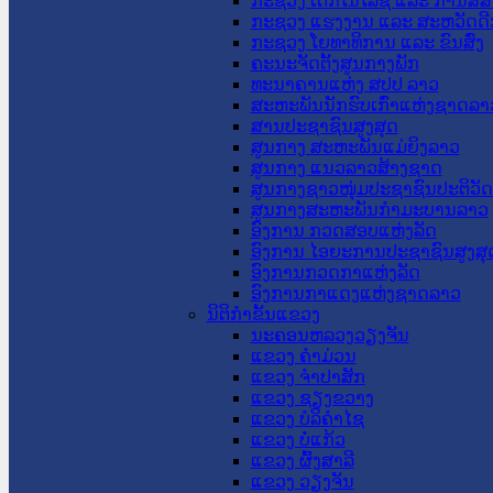
ກະຊວງ ເຕັກໂນໂລຊີ ແລະ ການສື່
ກະຊວງ ແຮງງານ ແລະ ສະຫວັດດີ
ກະຊວງ ໂຍທາທິການ ແລະ ຂົນສົ່ງ
ຄະນະຈັດຕັ້ງສູນກາງພັກ
ທະນາຄານແຫ່ງ ສປປ ລາວ
ສະຫະພັນນັກຮົບເກົ່າແຫ່ງຊາດລາ
ສານປະຊາຊົນສູງສຸດ
ສູນກາງ ສະຫະພັນແມ່ຍິງລາວ
ສູນກາງ ແນວລາວສ້າງຊາດ
ສູນກາງຊາວໜຸ່ມປະຊາຊົນປະຕິວັ
ສູນກາງສະຫະພັນກຳມະບານລາວ
ອົງການ ກວດສອບແຫ່ງລັດ
ອົງການ ໄອຍະການປະຊາຊົນສູງສຸ
ອົງການກວດກາແຫ່ງລັດ
ອົງການກາແດງແຫ່ງຊາດລາວ
ນິຕິກໍາຂັ້ນແຂວງ
ນະ​ຄອນ​ຫລວງວຽງຈັນ
ແຂວງ ຄໍາມ່ວນ
ແຂວງ ຈໍາປາສັກ
ແຂວງ ຊຽງຂວາງ
ແຂວງ ບໍລິຄໍາໄຊ
ແຂວງ ບໍ່ແກ້ວ
ແຂວງ ຜົ້ງສາລີ
ແຂວງ ວຽງຈັນ