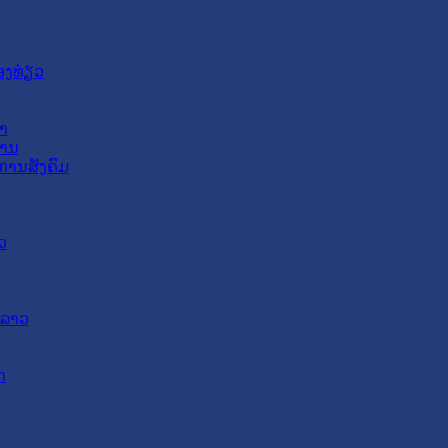
ອງທ່ຽວ
າ
ສານ
ການສັງຄົມ
ວ
ດລາວ
ດ