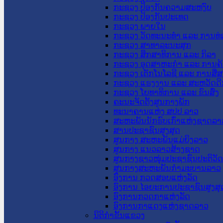
ກະຊວງ ປ້ອງກັນຄວາມສະຫງົບ
ກະຊວງ ປ້ອງກັນປະເທດ
ກະຊວງ ພາຍໃນ
ກະຊວງ ວັດທະນະທຳ ແລະ ການທ່
ກະຊວງ ສາທາລະນະສຸກ
ກະຊວງ ສຶກສາທິການ ແລະ ກິລາ
ກະຊວງ ອຸດສາຫະກຳ ແລະ ການຄ້
ກະຊວງ ເຕັກໂນໂລຊີ ແລະ ການສື່
ກະຊວງ ແຮງງານ ແລະ ສະຫວັດດີ
ກະຊວງ ໂຍທາທິການ ແລະ ຂົນສົ່ງ
ຄະນະຈັດຕັ້ງສູນກາງພັກ
ທະນາຄານແຫ່ງ ສປປ ລາວ
ສະຫະພັນນັກຮົບເກົ່າແຫ່ງຊາດລາ
ສານປະຊາຊົນສູງສຸດ
ສູນກາງ ສະຫະພັນແມ່ຍິງລາວ
ສູນກາງ ແນວລາວສ້າງຊາດ
ສູນກາງຊາວໜຸ່ມປະຊາຊົນປະຕິວັ
ສູນກາງສະຫະພັນກຳມະບານລາວ
ອົງການ ກວດສອບແຫ່ງລັດ
ອົງການ ໄອຍະການປະຊາຊົນສູງສຸ
ອົງການກວດກາແຫ່ງລັດ
ອົງການກາແດງແຫ່ງຊາດລາວ
ນິຕິກໍາຂັ້ນແຂວງ