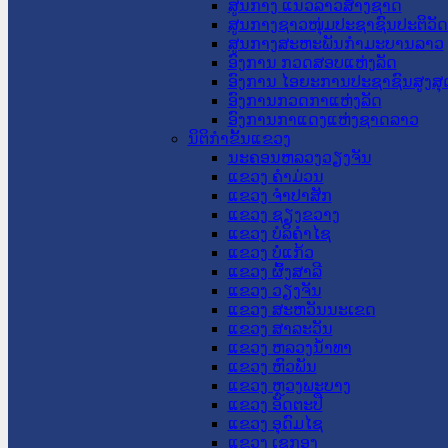
ສູນກາງ ແນວລາວສ້າງຊາດ
ສູນກາງຊາວໜຸ່ມປະຊາຊົນປະຕິວັ
ສູນກາງສະຫະພັນກຳມະບານລາວ
ອົງການ ກວດສອບແຫ່ງລັດ
ອົງການ ໄອຍະການປະຊາຊົນສູງສຸ
ອົງການກວດກາແຫ່ງລັດ
ອົງການກາແດງແຫ່ງຊາດລາວ
ນິຕິກໍາຂັ້ນແຂວງ
ນະ​ຄອນ​ຫລວງວຽງຈັນ
ແຂວງ ຄໍາມ່ວນ
ແຂວງ ຈໍາປາສັກ
ແຂວງ ຊຽງຂວາງ
ແຂວງ ບໍລິຄໍາໄຊ
ແຂວງ ບໍ່ແກ້ວ
ແຂວງ ຜົ້ງສາລີ
ແຂວງ ວຽງຈັນ
ແຂວງ ສະຫວັນນະເຂດ
ແຂວງ ສາລະວັນ
ແຂວງ ຫລວງນໍ້າທາ
ແຂວງ ຫົວພັນ
ແຂວງ ຫຼວງພະບາງ
ແຂວງ ອັດຕະປື
ແຂວງ ອຸດົມໄຊ
ແຂວງ ເຊກອງ