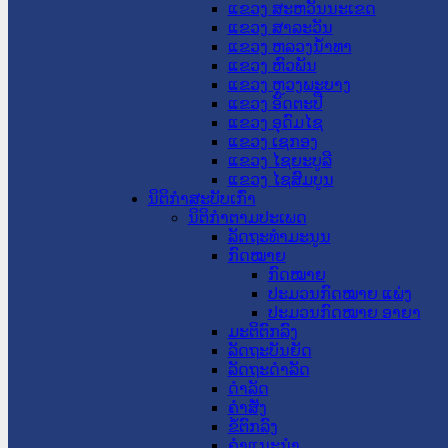
ແຂວງ ສະຫວັນນະເຂດ
ແຂວງ ສາລະວັນ
ແຂວງ ຫລວງນໍ້າທາ
ແຂວງ ຫົວພັນ
ແຂວງ ຫຼວງພະບາງ
ແຂວງ ອັດຕະປື
ແຂວງ ອຸດົມໄຊ
ແຂວງ ເຊກອງ
ແຂວງ ໄຊຍະບູລີ
ແຂວງ ໄຊສົມບູນ
ນິຕິກໍາສະບັບເກົ່າ
ນິຕິກຳຕາມປະເພດ
ລັດຖະທໍາມະນູນ
ກົດໝາຍ
ກົດໝາຍ
ປະມວນກົດໝາຍ ແພ່ງ
ປະມວນກົດໝາຍ ອາຍາ
ມະຕິຕົກລົງ
ລັດຖະບັນຍັດ
ລັດຖະດໍາລັດ
ດໍາລັດ
ຄໍາສັ່ງ
ຂໍ້ຕົກລົງ
ຄໍາແນະນໍາ