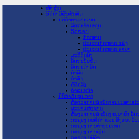
ໜ້າຫຼັກ
ນິຕິກໍາມີຜົນສັກສິດ
ນິຕິກໍາຕາມປະເພດ
ລັດຖະທໍາມະນູນ
ກົດໝາຍ
ກົດໝາຍ
ປະມວນກົດໝາຍ ແພ່ງ
ປະມວນກົດໝາຍ ອາຍາ
ມະຕິຕົກລົງ
ລັດຖະບັນຍັດ
ລັດຖະດໍາລັດ
ດໍາລັດ
ຄໍາສັ່ງ
ຂໍ້ຕົກລົງ
ຄໍາແນະນໍາ
ນິຕິກໍາຂັ້ນສູນກາງ
ຫ້ອງວ່າການສໍານັກງານປະທານປ
ສະພາແຫ່ງຊາດ
ຫ້ອງວ່າການສຳນັກງານນາຍົກລັດຖ
ກະຊວງ ກະສິກຳ ແລະ ສິ່ງແວດລ້ອ
ກະຊວງ ການຕ່າງປະເທດ
ກະຊວງ ການເງິນ
ກະຊວງ ຍຸຕິທໍາ