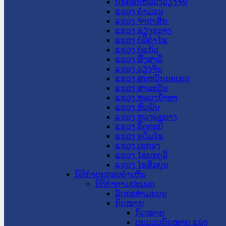
ນະ​ຄອນ​ຫລວງວຽງຈັນ
ແຂວງ ຄໍາມ່ວນ
ແຂວງ ຈໍາປາສັກ
ແຂວງ ຊຽງຂວາງ
ແຂວງ ບໍລິຄໍາໄຊ
ແຂວງ ບໍ່ແກ້ວ
ແຂວງ ຜົ້ງສາລີ
ແຂວງ ວຽງຈັນ
ແຂວງ ສະຫວັນນະເຂດ
ແຂວງ ສາລະວັນ
ແຂວງ ຫລວງນໍ້າທາ
ແຂວງ ຫົວພັນ
ແຂວງ ຫຼວງພະບາງ
ແຂວງ ອັດຕະປື
ແຂວງ ອຸດົມໄຊ
ແຂວງ ເຊກອງ
ແຂວງ ໄຊຍະບູລີ
ແຂວງ ໄຊສົມບູນ
ນິຕິກໍາປະກອບຄໍາເຫັນ
ນິຕິກໍາຕາມປະເພດ
ລັດຖະທໍາມະນູນ
ກົດໝາຍ
ກົດໝາຍ
ປະມວນກົດໝາຍ ແພ່ງ