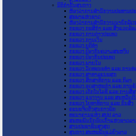
ນິຕິກໍາຂັ້ນສູນກາງ
ຫ້ອງວ່າການສໍານັກງານປະທານປ
ສະພາແຫ່ງຊາດ
ຫ້ອງວ່າການສຳນັກງານນາຍົກລັດຖ
ກະຊວງ ກະສິກຳ ແລະ ສິ່ງແວດລ້ອ
ກະຊວງ ການຕ່າງປະເທດ
ກະຊວງ ການເງິນ
ກະຊວງ ຍຸຕິທໍາ
ກະຊວງ ປ້ອງກັນຄວາມສະຫງົບ
ກະຊວງ ປ້ອງກັນປະເທດ
ກະຊວງ ພາຍໃນ
ກະຊວງ ວັດທະນະທຳ ແລະ ການທ່
ກະຊວງ ສາທາລະນະສຸກ
ກະຊວງ ສຶກສາທິການ ແລະ ກິລາ
ກະຊວງ ອຸດສາຫະກຳ ແລະ ການຄ້
ກະຊວງ ເຕັກໂນໂລຊີ ແລະ ການສື່
ກະຊວງ ແຮງງານ ແລະ ສະຫວັດດີ
ກະຊວງ ໂຍທາທິການ ແລະ ຂົນສົ່ງ
ຄະນະຈັດຕັ້ງສູນກາງພັກ
ທະນາຄານແຫ່ງ ສປປ ລາວ
ສະຫະພັນນັກຮົບເກົ່າແຫ່ງຊາດລາ
ສານປະຊາຊົນສູງສຸດ
ສູນກາງ ສະຫະພັນແມ່ຍິງລາວ