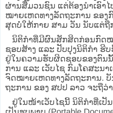
ຜ່ານສື່ມວນຊົນ ແຕ່ຕ້ອງນໍາເອ
ໝາຍ​ເຫດ​ທາງ​ລັດ​ຖະ​ການ​ ຂອ
ສຸດບໍ່ໃຫ້ກາຍ ສາມ ວັນ ນັບແຕ່ຖື
ນິ​ຕິ​ກຳ​ທີ່​ມີ​ຜົນ​ສັກ​ສິດ​ກ່ອນ​ກົດ
ຊອບ​ສ້າງ ແລະ ປັບ​ປຸງນິ​ຕິ​ກຳ ຮີ
ຢູ່ໃນຄວາມຮັບຜິດຊອບຂອງຕົນນັ້ນ
ການ ແລະ ເວັບໄຊ​ ກົມໂຄສະນາເຜ
ຈົດໝາຍເຫດທາງລັດຖະການ. ບັນ​ດາ​ນິ​
ຖະ​ການ ຂອງ ສປ​ປ ລາວ ​ຈະຖື​ວ່າບໍ່​ມີ
ຢູ່ໃນໜ້າ​ເວັບ​ໄຊ​ນີ້ ນິຕິກຳທີ່
ເປັນຮູບພາບ (Portable Documen