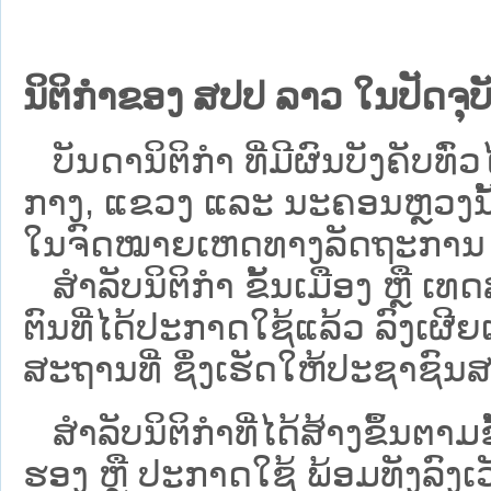
ນິຕິກຳຂອງ ສປປ ລາວ ໃນປັດຈຸບັ
ບັນດານິຕິກໍາ ທີ່ມີຜົນບັງຄັບທົ່ວໄ
ກາງ, ແຂວງ ແລະ ນະຄອນຫຼວງນັ້ນ 
ໃນຈົດໝາຍເຫດທາງລັດຖະການ ເປັ
ສຳລັບນິ​ຕິ​ກຳ ຂັ້ນເມືອງ ຫຼື 
ຕົນທີ່ໄດ້ປະກາດໃຊ້ແລ້ວ ລົງ​ເຜີຍ
ສະຖານທີ່ ຊຶ່ງເຮັດໃຫ້ປະຊາຊົນສາ
ສໍາລັບນິຕິກໍາທີ່ໄດ້ສ້າງຂຶ້ນຕາມ
ຮອງ ຫຼື ປະກາດໃຊ້ ພ້ອມທັງລົງເ