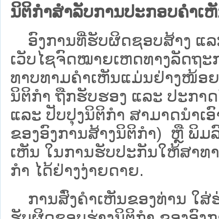
ນິຕິກຳສຳລັບການປະກອບຄຳເຫ
ອົງການທີ່ຮັບຜິດຊອບສ້າງ ແລະ 
ເວັບ​ໄຊຈົດໝາຍເຫດທາງລັດຖະກາ
ທາບທາມຄໍາເຫັນແມ່ນຢ່າງໜ້ອຍ 6
ນິຕິກໍາ ຖືກຮັບຮອງ ແລະ ປະກາດ
ແລະ ປັບປຸງນິຕິກໍາ ສາມາດນຳເອົາຮ
ຂອງອົງການສ້າງນິຕິກຳ) ຫຼື ພິມລົງ
ເຫັນ ໃນການຮັບປະກັນໃຫ້ສາທາລ
ກຳ ໄດ້ຢ່າງງ່າຍດາຍ.
ການສົ່ງຄໍາເຫັນຂອງທ່ານ ໃສ່ຮ່
ຮັບຜິດຊອບຮ່າງນິຕິກຳ ຂອງອົງກາ