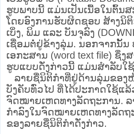
ຮູບພາບນີ້ ແມ່ນເປັນເນື້ອໃນຕົ້
ໂດຍອົງການຮັບຜິດຊອບ ສ້າງນິຕິກ
ເບິ່ງ, ພິມ ແລະ ບັນຈຸລົງ (D
ເຊື່ອມຕໍ່ຢູ່ຂ້າງລຸ່ມ. ນອກຈາກນັ້
ເອກະສານ (word text file) ຊຶ່ງ
ຮູບແບບດັ່ງກ່າວນີ້ ແມ່ນສຳລັບໃຊ້ເປ
ລາຍຊື່ນິຕິກຳທີ່ຢູ່ດ້ານລຸ່ມຂອງ
ບັງຄັບທົ່ວໄປ ທີ່ໄດ້ປະກາດໃຊ້ແລ
ຈົດໝາຍເຫດທາງລັດຖະການ. ລາຍຊ
ກຳລົງໃນຈົດໝາຍເຫດທາງລັດຖະການ ຊ
ຂອງລາຍຊື່ນິຕິກໍາດັ່ງກ່າວ.