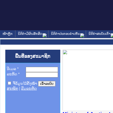
ໜ້າຫຼັກ
ນິຕິກໍາມີຜົນສັກສິດ
ນິຕິກໍາປະກອບຄໍາເຫັນ
ນິຕິກໍາສະບັບເກົ່າ
ພື້ນທີ່ຂອງສະມາຊິກ
ອີເມລ
*
ລະຫັດ
*
ຈື່ຂໍ້ມູນໄວ້ຄັ້ງໜ້າ
ສະໝັກ
|
ລືມລະຫັດ