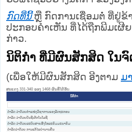
ກົດທີ່ນີ້
ຫຼື ກົດການເຊື່ອມຕໍ່ ທີ່ຢູ່
ປະກອບຄຳເຫັນ ທີ່ໄດ້ຖືກພີມເຜີຍ
ກ່າວ.
ນິຕິກໍາ ທີ່ມີຜົນສັກສິດ
(ເພື່ອໃຫ້ມີຜົນສັກສິດ ອີງຕາມ
ມາ
ສະແດງ 331-340 ຂອງ 1468 ຜົນທີ່ໄດ້ຮັບ.
ນິຕິກໍາ
ດຳລັດ ວ່າດ້ວຍຕຳແໜ່ງວິຊາການຂອງລັດຖະກອນ
ດໍາລັດ ວ່າດ້ວຍບັນຊີເຕັກໂນໂລຊີ
ດໍາລັດ ວ່າດ້ວຍລະບົບສາຍສົ່ງໂທລະຄົມມະນາຄົມ
ດໍາລັດວ່າດ້ວຍ ການແກ້ໄຂບໍານານຄືນ