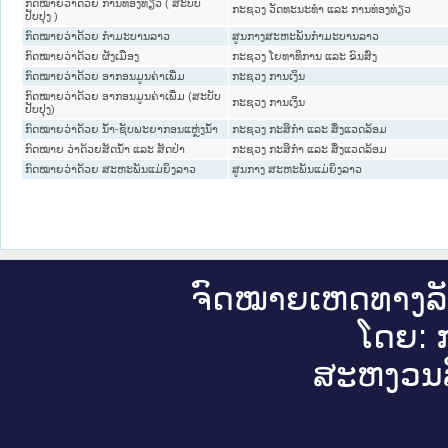
ກົດໝາຍວ່າດ້ວຍ ການທ່ອງທ່ຽວ ( ສະບັບ
ກະຊວງ ວັດທະນະທຳ ແລະ ການທ່ອງທ່ຽວ
ປັບປຸງ )
ກົດໝາຍວ່າດ້ວຍ ກຳມະບານລາວ
ສູນກາງສະຫະພັນກຳມະບານລາວ
ກົດ​ໝາຍ​ວ່າ​ດ້ວຍ ຜັງເມືອງ
ກະຊວງ ໂຍທາທິການ ແລະ ຂົນສົ່ງ
ກົດໝາຍວ່າດ້ວຍ ອາກອນມູນຄ່າເພີ່ມ
ກະຊວງ ການເງິນ
ກົດໝາຍວ່າດ້ວຍ ອາກອນມູນຄ່າເພີ່ມ (ສະບັບ
ກະຊວງ ການເງິນ
ປັບປຸງ)
ກົດໝາຍວ່າດ້ວຍ ນ້ຳ-ຊັບພະຍາກອນແຫຼ່ງນ້ຳ
ກະຊວງ ກະສິກຳ ແລະ ສິ່ງແວດລ້ອມ
ກົດໝາຍ ວ່າດ້ວຍສັດນ້ຳ ແລະ ສັດປ່າ
ກະຊວງ ກະສິກຳ ແລະ ສິ່ງແວດລ້ອມ
ກົດໝາຍວ່າດ້ວຍ ສະຫະພັນແມ່ຍິງລາວ
ສູນກາງ ສະຫະພັນແມ່ຍິງລາວ
ຈົດ​ໝາຍ​ເຫດ​ທາງ​ລ
ໂດຍ: ກ
ສະ​ຫງວນ​ລ