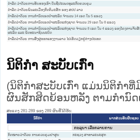
ດຳລັດ ວ່າດ້ວຍການຮັບຮອງເອົາ ບັນຊີປະເພດທຸລະກິດຄວບຄຸມ
ດໍາລັດ ວ່າດ້ວຍພົນລະເມືອງກິດຕິມະສັກ ຂອງ ສປປ ລາວ
ດຳລັດວ່າດ້ວຍ ການກຳນົດເຂດປ່າຜະລິດ ຈຳນວນ 14 ເຂດ ໃນ 5 ແຂວງ
ດຳລັດວ່າດ້ວຍ ການກຳນົດເຂດປ່າຜະລິດແຫ່ງຊາດ ຈຳນວນ 29 ເຂດ ໃນ 8 ແຂວງ
ດຳລັດວ່າດ້ວຍ ການກຳນົດເຂດປ່າຜະລິດແຫ່ງຊາດ ຈຳນວນ 8 ເຂດ ໃນ 4 ແຂວງ ຂອງໂຄງການຈັດສັ
ຜະລິດ ແລະ ພັດທະນາຊົນນະບົດ
ດໍາລັດວ່າດ້ວຍ ການສົ່ງຜູ່ອອກແຮງງານລາວ ໄປເຮັດວຽກຢູ່ຕ່າງປະເທດ
ນິຕິກໍາ ສະບັບເກົ່າ
(ນິຕິກໍາສະບັບເກົ່າ ແມ່ນນິຕິກໍາ
ຜົນສັກສິດຍ້ອນຫລັງ ຕາມກໍານົດເວ
ສະແດງ 281-289 ຂອງ 289 ຜົນທີ່ໄດ້ຮັບ.
ນິຕິກໍາ
ພາກສ່ວນຮັບຜິດຊອບ
ກົດໝາຍວ່າດ້ວຍ ການຄວບຄຸມຢາສູບ
ກະຊວງ ສາທາລະນະສຸກ