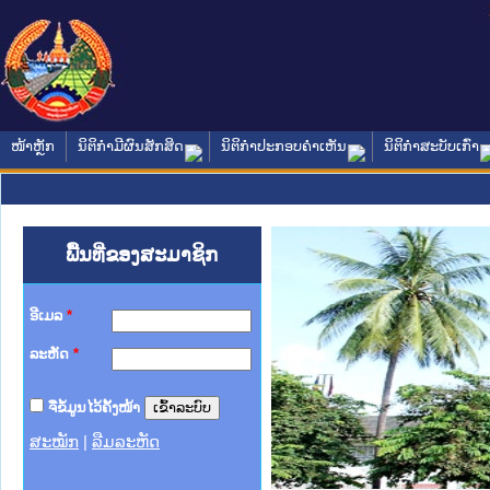
ໜ້າຫຼັກ
ນິຕິກໍາມີຜົນສັກສິດ
ນິຕິກໍາປະກອບຄໍາເຫັນ
ນິຕິກໍາສະບັບເກົ່າ
ພື້ນທີ່ຂອງສະມາຊິກ
ອີເມລ
*
ລະຫັດ
*
ຈື່ຂໍ້ມູນໄວ້ຄັ້ງໜ້າ
ສະໝັກ
|
ລືມລະຫັດ