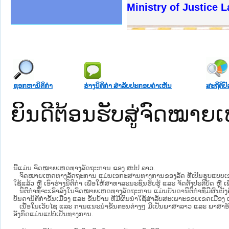
ງລັດຖະການໃຫ້ຜູ້ປະສານງານ
້ງປະຕິບັດວຽກງານຈົດໝາຍເຫດ
ງານຈົດໝາຍເຫດທາງລັດຖະການ
ງານຈົດໝາຍເຫດທາງລັດຖະການ
ລະ ເວັບໄຊຈົດໝາຍເຫດທາງ
ລະ ເວັບໄຊຈົດໝາຍເຫດທາງ
ຍເຫດທາງລັດຖະການ ໃຫ້ຜູ້
ຍເຫດທາງລັດຖະການ ໃຫ້ຜູ້
Ministry of Justice Lao PD
ຄານສັນຕິບານປະຊາຊົນ
າຄານຕຳຫຼວດປະຊາຊົນ
ຊາຊົນ ພາກເໜືອ
ຊາຊົນ ພາກກາງ
ພາກເໜືອ
າກກາງ
ຖະການ
າກໃຕ້
ຊອກຫານິຕິກໍາ
ຮ່າງນິຕິກໍາ ສໍາລັບປະກອບຄໍາເຫັນ
ສະຖິຕິປັ
ຍິນດີຕ້ອນຮັບສູ່ຈົດໝ
ນີ້ແມ່ນ ຈົດໝາຍເຫດທາງລັດຖະການ ຂອງ ສປປ ລາວ.
ຈົດໝາຍເຫດທາງລັດຖະການ ແມ່ນ​ເອ​ກະ​ສານ​ທາງ​ການ​ຂອງ​ລັດ ທີ່​ເປັນ​ຮູບ​ແບບ​ເອ​ເລັກ​ໂຕ​
ໃຊ້ແລ້ວ ຫຼື ເອົາຮ່າງນິຕິກໍາ ເພື່ອໃຫ້​ສາ​ທາ​ລະ​ນະ​ຊົນ​ຮັບ​ຮູ້ ແລະ ຈັດ​ຕັ້ງ​ປະ​ຕິ​ບັດ ຫ
ນິ​ຕິ​ກຳ​ທີ່​ຈະ​ເອົາ​ລົງ​ໃນ​ຈົດ​ໝາຍ​ເຫດ​ທາງ​ລັດ​ຖະ​ການ ​ແມ່ນ​ບັນ​ດາ​ນິ​ຕິ​ກຳ​ທີ່​ມີ​ຜົນ​ບັງ​
ບັນ​ດານິ​ຕິ​ກຳ​ຂັ້ນ​ເມືອງ ແລະ ຂັ້ນ​ບ້ານ ​ທີ່​ມີ​ຜົນ​ນຳ​ໃຊ້​ສຳ​ລັບ​ສະ​ເພາະ​ຂອບ​ເຂດ​ເມືອງ 
ເນື້ອໃນ​ເວັບ​ໄຊ​ ແລະ ການແນະນໍາຂັ້ນຕອນຕ່າງໆ ມີເປັນພາສາລາວ ແລະ ພາສາອັ
ອັງກິດແມ່ນແປບໍ່ເປັນທາງການ.