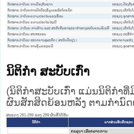
ກົດໝາຍວ່າດ້ວຍ ການປ້ອງກັນຊາດ
ກະຊວງ ປ້ອງກັ
ກົດໝາຍ ວ່າດ້ວຍການປົກປ້ອງຂໍ້ມູນເອເລັກໂຕຣນິກ
ກະຊວງ ເຕັກໂນໂ
ກົດໝາຍ ວ່າດ້ວຍຄວາມປອດໄພຂອງເຂື່ອນ
ກະຊວງ ອຸດສາຫ
ກົດໝາຍວ່າດ້ວຍ ຄວາມປອດໄພໄຊເບີ
ກະຊວງ ເຕັກໂນໂ
ກົດໝາຍ ວ່າດ້ວຍ ການຕ້ານ ແລະ ສະກັດກັ້ນອາຊະຍາກຳທາງລະບົບຄອມພິວເຕີ
ກະຊວງ ເຕັກໂນໂ
ກົດໝາຍວ່າດ້ວຍ ສະຫະກອນ
ກະຊວງ ກະສິກຳ 
ກົດໝາຍວ່າດ້ວຍ ທະນາຄານທຸລະກິດ ( ສະບັບປັບປຸງ )
ທະນາຄານແຫ່ງ
ກົດໝາຍວ່າດ້ວຍ ການຄຸ້ມຄອງເຄມີ
ກະຊວງ ອຸດສາຫ
ນິຕິກໍາ ສະບັບເກົ່າ
(ນິຕິກໍາສະບັບເກົ່າ ແມ່ນນິຕິກໍາ
ຜົນສັກສິດຍ້ອນຫລັງ ຕາມກໍານົດເວ
ສະແດງ 281-289 ຂອງ 289 ຜົນທີ່ໄດ້ຮັບ.
ນິຕິກໍາ
ພາກສ່ວນຮັບຜິດຊອບ