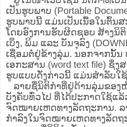
ເປັນຮູບພາບ (Portable Documen
ຮູບພາບນີ້ ແມ່ນເປັນເນື້ອໃນຕົ້
ໂດຍອົງການຮັບຜິດຊອບ ສ້າງນິຕິກ
ເບິ່ງ, ພິມ ແລະ ບັນຈຸລົງ (D
ເຊື່ອມຕໍ່ຢູ່ຂ້າງລຸ່ມ. ນອກຈາກນັ້
ເອກະສານ (word text file) ຊຶ່ງ
ຮູບແບບດັ່ງກ່າວນີ້ ແມ່ນສຳລັບໃຊ້ເປ
ລາຍຊື່ນິຕິກຳທີ່ຢູ່ດ້ານລຸ່ມຂອງ
ບັງຄັບທົ່ວໄປ ທີ່ໄດ້ປະກາດໃຊ້ແລ
ຈົດໝາຍເຫດທາງລັດຖະການ. ລາຍຊ
ກຳລົງໃນຈົດໝາຍເຫດທາງລັດຖະການ ຊ