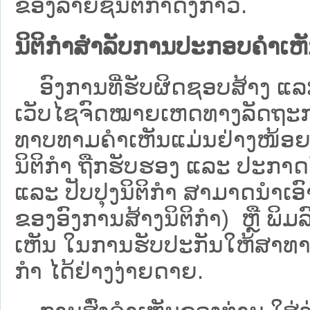
ຂອງລາຍຊື່ນິຕິກໍາດັ່ງກ່າວ.
ນິຕິກຳສຳລັບການປະກອບຄຳເຫ
ອົງການທີ່ຮັບຜິດຊອບສ້າງ ແລະ 
ເວັບ​ໄຊຈົດໝາຍເຫດທາງລັດຖະກາ
ທາບທາມຄໍາເຫັນແມ່ນຢ່າງໜ້ອຍ 6
ນິຕິກໍາ ຖືກຮັບຮອງ ແລະ ປະກາດ
ແລະ ປັບປຸງນິຕິກໍາ ສາມາດນຳເອົາຮ
ຂອງອົງການສ້າງນິຕິກຳ) ຫຼື ພິມລົງ
ເຫັນ ໃນການຮັບປະກັນໃຫ້ສາທາລ
ກຳ ໄດ້ຢ່າງງ່າຍດາຍ.