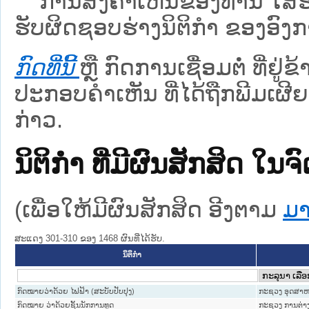
ການສົ່ງຄໍາເຫັນຂອງທ່ານ ໃສ່ຮ່
ຮັບຜິດຊອບຮ່າງນິຕິກຳ ຂອງອົງກາ
ກົດທີ່ນີ້
ຫຼື ກົດການເຊື່ອມຕໍ່ ທີ່ຢູ່
ປະກອບຄຳເຫັນ ທີ່ໄດ້ຖືກພີມເຜີຍ
ກ່າວ.
ນິຕິກໍາ ທີ່ມີຜົນສັກສິດ
(ເພື່ອໃຫ້ມີຜົນສັກສິດ ອີງຕາມ
ມາ
ສະແດງ 301-310 ຂອງ 1468 ຜົນທີ່ໄດ້ຮັບ.
ນິຕິກໍາ
ກົດໝາຍວ່າດ້ວຍ ໄຟຟ້າ (ສະບັບປັບປຸງ)
ກະຊວງ ອຸດສາຫ
ກົດໝາຍ ວ່າດ້ວຍຊັ້ນນັກການທູດ
ກະຊວງ ການຕ່າ