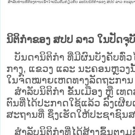
ສໍາລັບທ່ານທີ່ຕ້ອງການເຂົ້າໃຈເພີ່ມຕື່ມກ່ຽວກັບ ລະບົບນິຕິກຳຂອງ ສປປ ລາວ ກະລຸນາເຂົ
ນິຕິກຳຂອງ ສປປ ລາວ ໃນປັດຈຸບັ
ບັນດານິຕິກໍາ ທີ່ມີຜົນບັງຄັບທົ່ວໄ
ກາງ, ແຂວງ ແລະ ນະຄອນຫຼວງນັ້ນ 
ໃນຈົດໝາຍເຫດທາງລັດຖະການ ເປັ
ສຳລັບນິ​ຕິ​ກຳ ຂັ້ນເມືອງ ຫຼື 
ຕົນທີ່ໄດ້ປະກາດໃຊ້ແລ້ວ ລົງ​ເຜີຍ
ສະຖານທີ່ ຊຶ່ງເຮັດໃຫ້ປະຊາຊົນສາ
ສໍາລັບນິຕິກໍາທີ່ໄດ້ສ້າງຂຶ້ນຕາມ