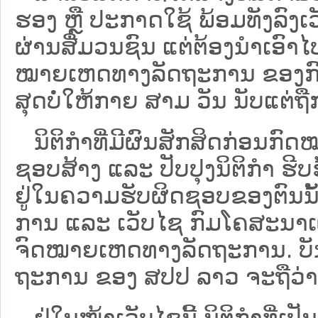
ຮອງ ຫຼື ປະກາດໃຊ້ ພ້ອມທັງລົງເ
ຜ່ານສື່ມວນຊົນ ແຕ່ຕ້ອງນໍາເອ
ໝາຍ​ເຫດ​ທາງ​ລັດ​ຖະ​ການ​ ຂອ
ສຸດບໍ່ໃຫ້ກາຍ ສາມ ວັນ ນັບແຕ່ຖື
ນິ​ຕິ​ກຳ​ທີ່​ມີ​ຜົນ​ສັກ​ສິດ​ກ່ອນ​ກົດ
ຊອບ​ສ້າງ ແລະ ປັບ​ປຸງນິ​ຕິ​ກຳ ຮີ
ຢູ່ໃນຄວາມຮັບຜິດຊອບຂອງຕົນນັ້ນ
ການ ແລະ ເວັບໄຊ​ ກົມໂຄສະນາເຜ
ຈົດໝາຍເຫດທາງລັດຖະການ. ບັນ​ດາ​ນິ​
ຖະ​ການ ຂອງ ສປ​ປ ລາວ ​ຈະຖື​ວ່າບໍ່​ມີ
ຢູ່ໃນໜ້າ​ເວັບ​ໄຊ​ນີ້ ນິຕິກຳທີ່