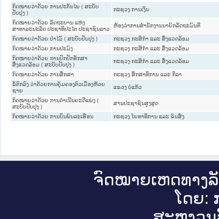
ກົດໝາຍວ່າດ້ວຍ ການປະກັນໄພ ( ສະບັບ
ກະຊວງ ການເງິນ
ປັບປຸງ )
ກົດໝາຍວ່າດ້ວຍ ລັດຖະບານ ແຫ່ງ
ຫ້ອງວ່າການສຳນັກງານນາຍົກລັດຖະມົນຕີ
ສາທາລະນະລັດ ປະຊາທິປະໄຕ ປະຊາຊົນລາວ
ກົດໝາຍວ່າດ້ວຍ ປ່າໄມ້ ( ສະບັບປັບປຸງ )
ກະຊວງ ກະສິກຳ ແລະ ສິ່ງແວດລ້ອມ
ກົດໝາຍວ່າດ້ວຍ ການປະມົງ
ກະຊວງ ກະສິກຳ ແລະ ສິ່ງແວດລ້ອມ
ກົດໝາຍວ່າດ້ວຍ ການປົກປັກຮັກສາ
ກະຊວງ ກະສິກຳ ແລະ ສິ່ງແວດລ້ອມ
ສິ່ງແວດລ້ອມ ( ສະບັບປັບປຸງ )
ກົດໝາຍວ່າດ້ວຍ ການສຶກສາ
ກະຊວງ ສຶກສາທິການ ແລະ ກິລາ
ຂໍ້ຕົກລົງ ວ່າດ້ວຍການຄຸ້ມຄອງຕົວເມືອງຫ້ວຍ
ແຂວງ ບໍ່ແກ້ວ
ຊາຍ
ກົດໝາຍວ່າດ້ວຍ ການດຳເນີນຄະດີແພ່ງ (
ສານປະຊາຊົນສູງສຸດ
ສະບັບປັບປຸງ )
ກົດໝາຍວ່າດ້ວຍ ການບິນພົນລະເຮືອນ
ກະຊວງ ໂຍທາທິການ ແລະ ຂົນສົ່ງ
ຈົດ​ໝາຍ​ເຫດ​ທາງ​ລ
ໂດຍ: ກ
ສະ​ຫງວນ​ລ