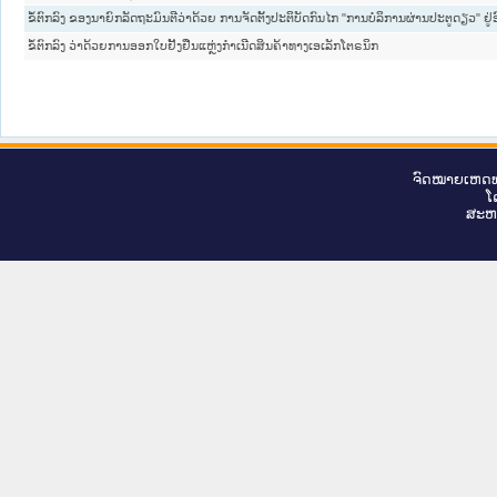
ຂໍ້ຕົກລົງ ຂອງນາຍົກລັດຖະມົນຕີວ່າດ້ວຍ ການຈັດຕັ້ງປະຕິບັດກົນໄກ "ການບໍລິການຜ່ານປະຕູດຽວ" ຢູ່
ຂໍ້ຕົກລົງ ວ່າດ້ວຍການອອກໃບຢັ້ງຢືນແຫຼ່ງກຳເນີດສິນຄ້າທາງເອເລັກໂຕຣນິກ
ຈົດ​ໝາຍ​ເຫດ​ທ
ໂ
ສະ​ຫ