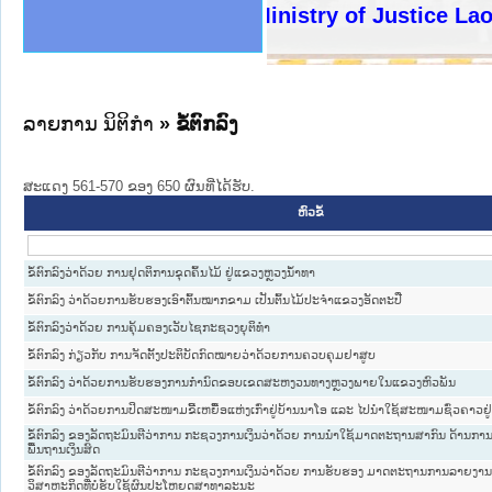
ງລັດຖະການໃຫ້ຜູ້ປະສານງານ
ງປະຕິບັດວຽກງານຈົດໝາຍເຫດ
ານຈົດໝາຍເຫດທາງລັດຖະການ
ານຈົດໝາຍເຫດທາງລັດຖະການ
ະ ເວັບໄຊຈົດໝາຍເຫດທາງ
ະ ເວັບໄຊຈົດໝາຍເຫດທາງ
ເຫດທາງລັດຖະການ ໃຫ້ຜູ້
ເຫດທາງລັດຖະການ ໃຫ້ຜູ້
Ministry of Justice Lao PDR
ານສັນຕິບານປະຊາຊົນ
ຄານຕຳຫຼວດປະຊາຊົນ
າຊົນ ພາກເໜືອ
ຊາຊົນ ພາກກາງ
າກເໜືອ
າກກາງ
ະການ
າກໃຕ້
ລາຍການ ນິຕິກໍາ
» ຂໍ້ຕົກລົງ
ສະແດງ 561-570 ຂອງ 650 ຜົນທີ່ໄດ້ຮັບ.
ຫົວຂໍ້
ຂໍ້ຕົກລົງວ່າດ້ວຍ ການຢຸດຕິການຂຸດຄົ້ນໄມ້ ຢູ່ແຂວງຫຼວງນໍ້າທາ
ຂໍ້ຕົກລົງ ວ່າດ້ວຍການຮັບຮອງເອົາຕົ້ນໝາກຂາມ ເປັນຕົ້ນໄມ້ປະຈຳແຂວງອັດຕະປື
ຂໍ້ຕົກລົງວ່າດ້ວຍ ການຄຸ້ມຄອງເວັບໄຊກະຊວງຍຸຕິທຳ
ຂໍ້ຕົກລົງ ກ່ຽວກັບ ການຈັດຕັ້ງປະຕິບັດກົດໝາຍວ່າດ້ວຍການຄວບຄຸມຢາສູບ
ຂໍ້ຕົກລົງ ວ່າດ້ວຍການຮັບຮອງການກຳນົດຂອບເຂດສະຫງວນທາງຫຼວງພາຍໃນແຂວງຫົວພັນ
ຂໍ້ຕົກລົງ ວ່າດ້ວຍການປິດສະໜາມຂີ້ເຫຍື້ອແຫ່ງເກົ່າຢູ່ບ້ານນາໂອ ແລະ ໄປນຳໃຊ້ສະໜາມຊົ່ວຄາວຢູ
ຂໍ້ຕົກລົງ ຂອງລັດຖະມົນຕີວ່າການ ກະຊວງການເງິນວ່າດ້ວຍ ການນຳໃຊ້ມາດຕະຖານສາກົນ ດ້ານການ
ພື້ນຖານເງິນສົດ
ຂໍ້ຕົກລົງ ຂອງລັດຖະມົນຕີວ່າການ ກະຊວງການເງິນວ່າດ້ວຍ ການຮັບຮອງ ມາດຕະຖານການລາຍງານ
ວິສາຫະກິດທີ່ບໍ່ຮັບໃຊ້ຜົນປະໂຫຍດສາທາລະນະ