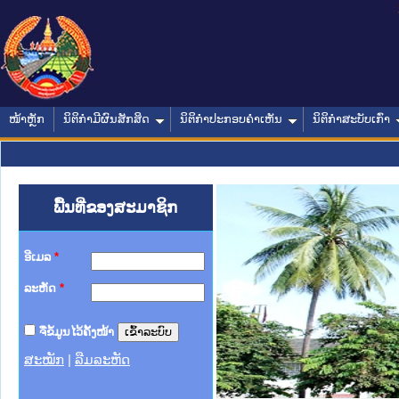
ໜ້າຫຼັກ
ນິຕິກໍາມີຜົນສັກສິດ
ນິຕິກໍາປະກອບຄໍາເຫັນ
ນິຕິກໍາສະບັບເກົ່າ
ພື້ນທີ່ຂອງສະມາຊິກ
ອີເມລ
*
ລະຫັດ
*
ຈື່ຂໍ້ມູນໄວ້ຄັ້ງໜ້າ
ສະໝັກ
|
ລືມລະຫັດ