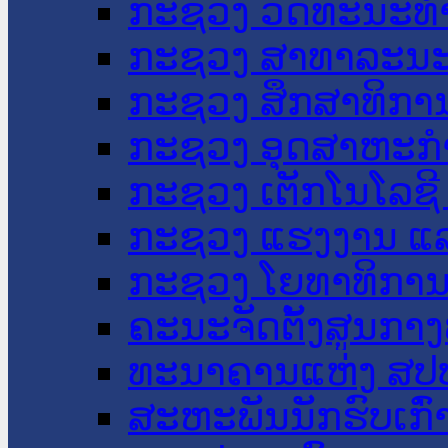
ກະຊວງ ວັດທະນະທຳ
ກະຊວງ ສາທາລະນະ
ກະຊວງ ສຶກສາທິການ
ກະຊວງ ອຸດສາຫະກຳ
ກະຊວງ ເຕັກໂນໂລຊີ
ກະຊວງ ແຮງງານ ແລ
ກະຊວງ ໂຍທາທິການ 
ຄະນະຈັດຕັ້ງສູນກາງ
ທະນາຄານແຫ່ງ ສປ
ສະຫະພັນນັກຮົບເກົ