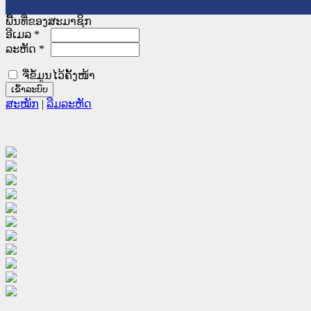
ພື້ນທີ່ຂອງສະມາຊິກ
ອີເມລ
*
ລະຫັດ
*
ຈື່ຂໍ້ມູນໄວ້ຄັ້ງໜ້າ
ສະໝັກ
|
ລືມລະຫັດ