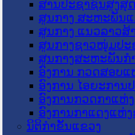
ສານປະຊາຊົນສູງສຸ
ສູນກາງ ສະຫະພັນແ
ສູນກາງ ແນວລາວສ້
ສູນກາງຊາວໜຸ່ມປະ
ສູນກາງສະຫະພັນກ
ອົງການ ກວດສອບແຫ
ອົງການ ໄອຍະການປ
ອົງການກວດກາແຫ່ງ
ອົງການກາແດງແຫ່
ນິຕິກໍາຂັ້ນແຂວງ