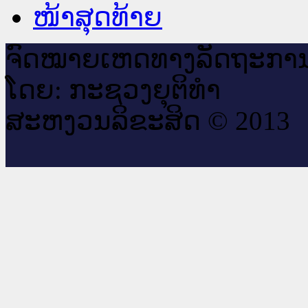
ໜ້າສຸດທ້າຍ
ຈົດ​ໝາຍ​ເຫດ​ທາງ​ລັດ​ຖະ​ກາ
ໂດຍ: ກະ​ຊວງຍຸ​ຕິ​ທຳ
ສະ​ຫງວນ​ລິ​ຂະ​ສິດ © 2013