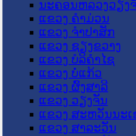
ນະ​ຄອນ​ຫລວງວຽງຈ
ແຂວງ ຄໍາມ່ວນ
ແຂວງ ຈໍາປາສັກ
ແຂວງ ຊຽງຂວາງ
ແຂວງ ບໍລິຄໍາໄຊ
ແຂວງ ບໍ່ແກ້ວ
ແຂວງ ຜົ້ງສາລີ
ແຂວງ ວຽງຈັນ
ແຂວງ ສະຫວັນນະເ
ແຂວງ ສາລະວັນ