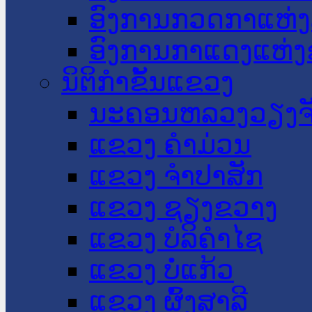
ອົງການກວດກາແຫ່ງ
ອົງການກາແດງແຫ່
ນິຕິກໍາຂັ້ນແຂວງ
ນະ​ຄອນ​ຫລວງວຽງຈ
ແຂວງ ຄໍາມ່ວນ
ແຂວງ ຈໍາປາສັກ
ແຂວງ ຊຽງຂວາງ
ແຂວງ ບໍລິຄໍາໄຊ
ແຂວງ ບໍ່ແກ້ວ
ແຂວງ ຜົ້ງສາລີ