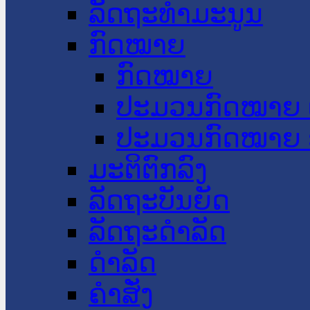
ລັດຖະທໍາມະນູນ
ກົດໝາຍ
ກົດໝາຍ
ປະມວນກົດໝາຍ 
ປະມວນກົດໝາຍ 
ມະຕິຕົກລົງ
ລັດຖະບັນຍັດ
ລັດຖະດໍາລັດ
ດໍາລັດ
ຄໍາສັ່ງ