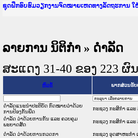
Ministry of Justice Lao PDR
ເຜີຍແຜ່ວັບໄຊຈົດໝາຍເຫດທາງລັດຖະການ ແລະ ແອັບກ
ກະຊວງຍຸຕິທຳ
ຊຸດຝຶກອົບຮົມວຽກງານຈົດໝາຍເຫດທາງລັດຖະການ ໃ
ກອງປະຊຸມທົບທວນຄືນການຈັດຕັ້ງປະຕິບັດວຽກງານຈ
ຝຶກອົບຮົມ ຜູ່ປະສານງານວຽກງານຈົດໝາຍເຫດທາງລັ
ຝຶກອົບຮົມ ຜູ່ປະສານງານວຽກງານຈົດໝາຍເຫດທາງລັດ
ເຜີຍແຜ່ແອັບກົດໝາຍລາວ ແລະ ເວັບໄຊຈົດໝາຍເຫດທ
ເຜີຍແຜ່ແອັບກົດໝາຍລາວ ແລະ ເວັບໄຊຈົດໝາຍເຫດທາ
ຍົກລະດັບວຽກງານຈົດໝາຍເຫດທາງລັດຖະການໃຫ້ຜູ້
ຊຸດຝຶກອົບຮົມວຽກງານຈົດໝາຍເຫດທາງລັດຖະການ ໃ
ລາຍການ ນິຕິກໍາ
» ດໍາລັດ
ສະແດງ 31-40 ຂອງ 223 ຜົນທີ
ຫົວຂໍ້
ພາກສ່ວນຮັບ
ດຳລັດແນະນຳປະຕິບັດ ກົດໝາຍວ່າດ້ວຍ
ກະຊວງ ກະສິກຳ ແລະ ສ
ການປ້ອງກັນພືດ
ດຳລັດ ວ່າດ້ວຍການກັນ ແລະ ຄວບຄຸມ
ກະຊວງ ກະສິກຳ ແລະ ສ
ພະຍາດສັດ
ດໍາລັດ ວ່າດ້ວຍການກວດກາ
ກະຊວງ ອຸດສາຫະກຳ 