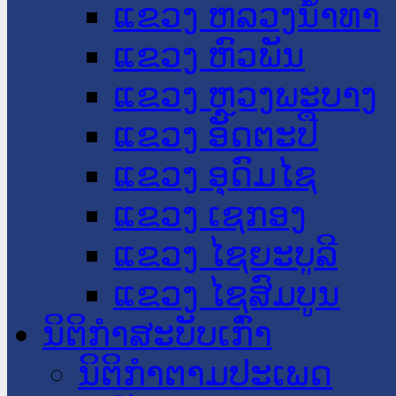
ແຂວງ ຫລວງນໍ້າທາ
ແຂວງ ຫົວພັນ
ແຂວງ ຫຼວງພະບາງ
ແຂວງ ອັດຕະປື
ແຂວງ ອຸດົມໄຊ
ແຂວງ ເຊກອງ
ແຂວງ ໄຊຍະບູລີ
ແຂວງ ໄຊສົມບູນ
ນິຕິກໍາສະບັບເກົ່າ
ນິຕິກຳຕາມປະເພດ