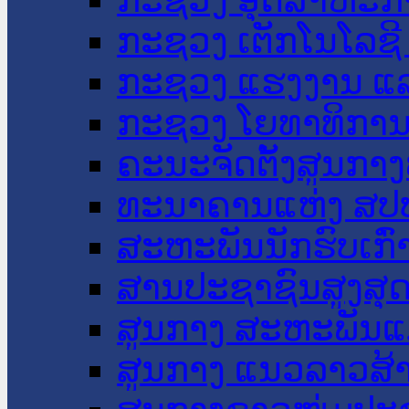
ກະຊວງ ເຕັກໂນໂລຊີ
ກະຊວງ ແຮງງານ ແລ
ກະຊວງ ໂຍທາທິການ 
ຄະນະຈັດຕັ້ງສູນກາງ
ທະນາຄານແຫ່ງ ສປ
ສະຫະພັນນັກຮົບເກົ
ສານປະຊາຊົນສູງສຸ
ສູນກາງ ສະຫະພັນແ
ສູນກາງ ແນວລາວສ້