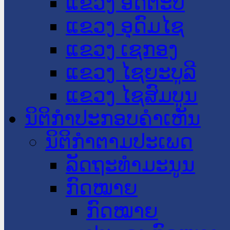
ແຂວງ ອັດຕະປື
ແຂວງ ອຸດົມໄຊ
ແຂວງ ເຊກອງ
ແຂວງ ໄຊຍະບູລີ
ແຂວງ ໄຊສົມບູນ
ນິຕິກໍາປະກອບຄໍາເຫັນ
ນິຕິກໍາຕາມປະເພດ
ລັດຖະທໍາມະນູນ
ກົດໝາຍ
ກົດໝາຍ