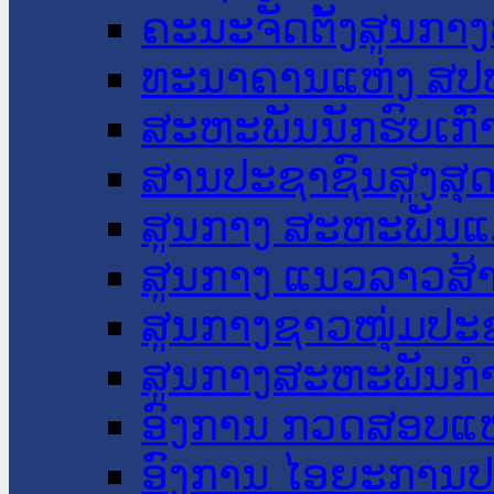
ຄະນະຈັດຕັ້ງສູນກາງ
ທະນາຄານແຫ່ງ ສປ
ສະຫະພັນນັກຮົບເກົ
ສານປະຊາຊົນສູງສຸ
ສູນກາງ ສະຫະພັນແ
ສູນກາງ ແນວລາວສ້
ສູນກາງຊາວໜຸ່ມປະ
ສູນກາງສະຫະພັນກ
ອົງການ ກວດສອບແຫ
ອົງການ ໄອຍະການປ