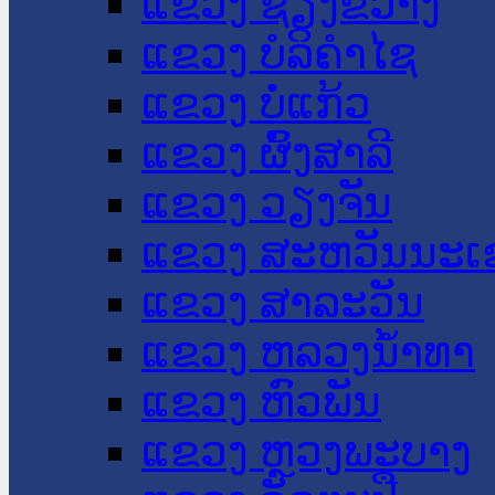
ແຂວງ ຊຽງຂວາງ
ແຂວງ ບໍລິຄໍາໄຊ
ແຂວງ ບໍ່ແກ້ວ
ແຂວງ ຜົ້ງສາລີ
ແຂວງ ວຽງຈັນ
ແຂວງ ສະຫວັນນະເ
ແຂວງ ສາລະວັນ
ແຂວງ ຫລວງນໍ້າທາ
ແຂວງ ຫົວພັນ
ແຂວງ ຫຼວງພະບາງ