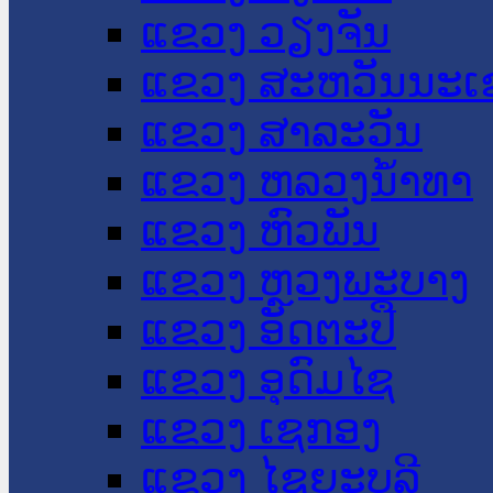
ແຂວງ ວຽງຈັນ
ແຂວງ ສະຫວັນນະເ
ແຂວງ ສາລະວັນ
ແຂວງ ຫລວງນໍ້າທາ
ແຂວງ ຫົວພັນ
ແຂວງ ຫຼວງພະບາງ
ແຂວງ ອັດຕະປື
ແຂວງ ອຸດົມໄຊ
ແຂວງ ເຊກອງ
ແຂວງ ໄຊຍະບູລີ