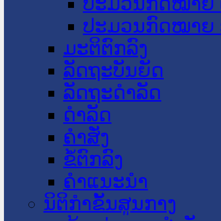
ປະມວນກົດໝາຍ 
ປະມວນກົດໝາຍ 
ມະຕິຕົກລົງ
ລັດຖະບັນຍັດ
ລັດຖະດໍາລັດ
ດໍາລັດ
ຄໍາສັ່ງ
ຂໍ້ຕົກລົງ
ຄໍາແນະນໍາ
ນິຕິກຳຂັ້ນສູນກາງ