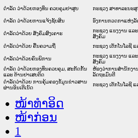
ດຳລັດ ວ່າດ້ວຍກອງທຶນ ຄວບຄຸມຢາສູບ
ກະຊວງ ສາທາລະນະສຸ
ດຳລັດ ວ່າດ້ວຍການແຈ້ງຊັບສິນ
ອົງການກວດກາແຫ່ງລັ
ກະຊວງ ແຮງງານ ແລະ
ດຳລັດວ່າດ້ວຍ ສັງຄົມສົງເຄາະ
ສັງຄົມ
ດຳລັດວ່າດ້ວຍ ຄື້ນຄວາມຖີ່
ກະຊວງ ເຕັກໂນໂລຊີ ແ
ກະຊວງ ແຮງງານ ແລະ
ດໍາລັດວ່າດ້ວຍຄົນພິການ
ສັງຄົມ
ດຳລັດ ວ່າດ້ວຍກອງທຶນຄວບຄຸມ, ສະກັດກັ້ນ
ຫ້ອງວ່າການສຳນັກງາ
ແລະ ຕ້ານຢາເສບຕິດ
ລັດຖະມົນຕີ
ດຳລັດວ່າດ້ວຍ ການຄຸ້ມຄອງຂໍ້ມູນຂ່າວສານ
ກະຊວງ ເຕັກໂນໂລຊີ ແ
ຜ່ານອິນເຕີເນັດ
ໜ້າທໍາອິດ
ໜ້າກ່ອນ
1