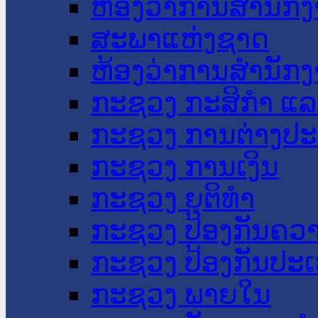
ຫ້ອງວ່າການສໍານັ
ສະພາແຫ່ງຊາດ
ຫ້ອງວ່າການສຳນັກງ
ກະຊວງ ກະສິກຳ ແລະ
ກະຊວງ ການຕ່າງປ
ກະຊວງ ການເງິນ
ກະຊວງ ຍຸຕິທໍາ
ກະຊວງ ປ້ອງກັນຄວ
ກະຊວງ ປ້ອງກັນປະ
ກະຊວງ ພາຍໃນ