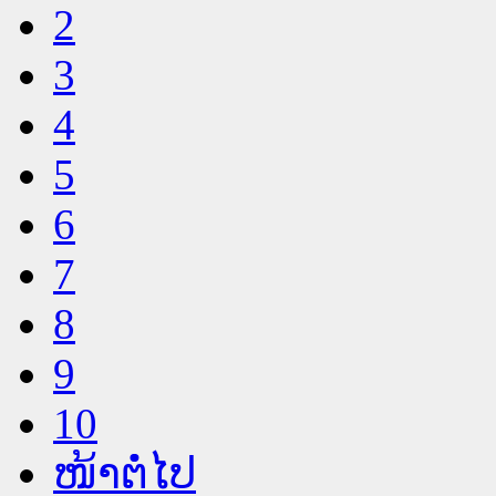
2
3
4
5
6
7
8
9
10
ໜ້າຕໍ່ໄປ