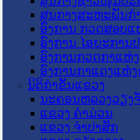
ສູນກາງຊາວໜຸ່ມປະ
ສູນກາງສະຫະພັນກ
ອົງການ ກວດສອບແຫ
ອົງການ ໄອຍະການປ
ອົງການກວດກາແຫ່ງ
ອົງການກາແດງແຫ່
ນິຕິກໍາຂັ້ນແຂວງ
ນະ​ຄອນ​ຫລວງວຽງຈ
ແຂວງ ຄໍາມ່ວນ
ແຂວງ ຈໍາປາສັກ