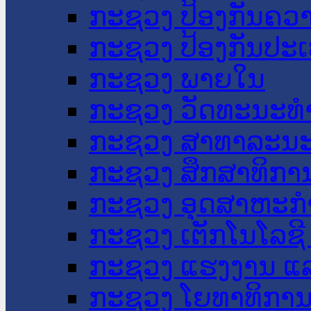
ກະຊວງ ປ້ອງກັນຄວ
ກະຊວງ ປ້ອງກັນປະ
ກະຊວງ ພາຍໃນ
ກະຊວງ ວັດທະນະທຳ
ກະຊວງ ສາທາລະນະ
ກະຊວງ ສຶກສາທິການ
ກະຊວງ ອຸດສາຫະກຳ
ກະຊວງ ເຕັກໂນໂລຊີ
ກະຊວງ ແຮງງານ ແລ
ກະຊວງ ໂຍທາທິການ 