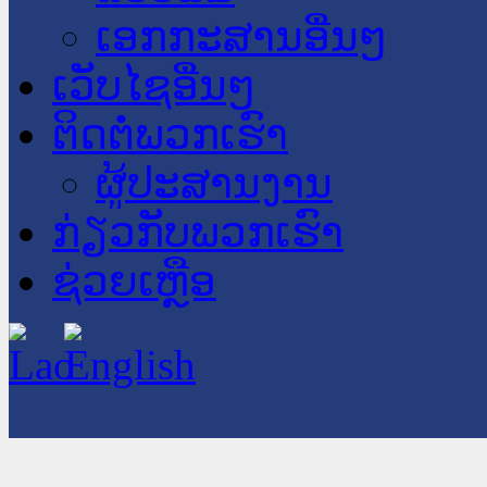
ເອກກະສານອື່ນໆ
ເວັບໄຊອື່ນໆ
ຕິດຕໍ່ພວກເຮົາ
ຜູ້ປະສານງານ
ກ່ຽວກັບພວກເຮົາ
ຊ່ວຍເຫຼືອ