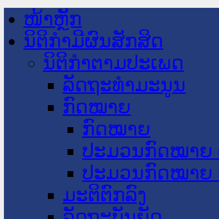
ໜ້າຫຼັກ
ນິຕິກໍາມີຜົນສັກສິດ
ນິຕິກໍາຕາມປະເພດ
ລັດຖະທໍາມະນູນ
ກົດໝາຍ
ກົດໝາຍ
ປະມວນກົດໝາຍ 
ປະມວນກົດໝາຍ 
ມະຕິຕົກລົງ
ລັດຖະບັນຍັດ