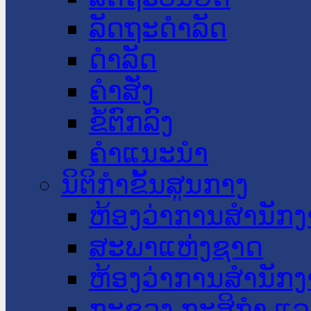
ລັດຖະດໍາລັດ
ດໍາລັດ
ຄໍາສັ່ງ
ຂໍ້ຕົກລົງ
ຄໍາແນະນໍາ
ນິຕິກໍາຂັ້ນສູນກາງ
ຫ້ອງວ່າການສໍານັ
ສະພາແຫ່ງຊາດ
ຫ້ອງວ່າການສຳນັກງ
ກະຊວງ ກະສິກຳ ແລະ