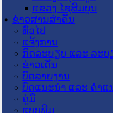
ແຂວງ ໄຊສົມບູນ
ຂ່າວສານສໍາຄັນ
​ທົ່ວ​ໄປ
ແຈ້ງການ
ກົດລະບຽບ ແລະ ລະບ
ຂ່າວເດັ່ນ
ບົດລາຍງານ
ບົດແນະນໍາ ແລະ ຄໍາແ
ຄູ່ມື
ແບບພີມ