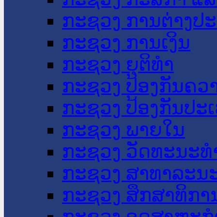
ກະຊວງ ການຕ່າງປ
ກະຊວງ ການເງິນ
ກະຊວງ ຍຸຕິທໍາ
ກະຊວງ ປ້ອງກັນຄວ
ກະຊວງ ປ້ອງກັນປະ
ກະຊວງ ພາຍໃນ
ກະຊວງ ວັດທະນະທຳ
ກະຊວງ ສາທາລະນະ
ກະຊວງ ສຶກສາທິການ
ກະຊວງ ອຸດສາຫະກຳ