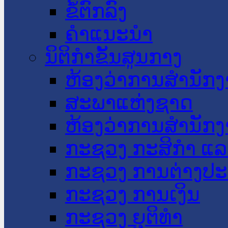
ຂໍ້ຕົກລົງ
ຄໍາແນະນໍາ
ນິຕິກໍາຂັ້ນສູນກາງ
ຫ້ອງວ່າການສໍານັ
ສະພາແຫ່ງຊາດ
ຫ້ອງວ່າການສຳນັກງ
ກະຊວງ ກະສິກຳ ແລະ
ກະຊວງ ການຕ່າງປ
ກະຊວງ ການເງິນ
ກະຊວງ ຍຸຕິທໍາ