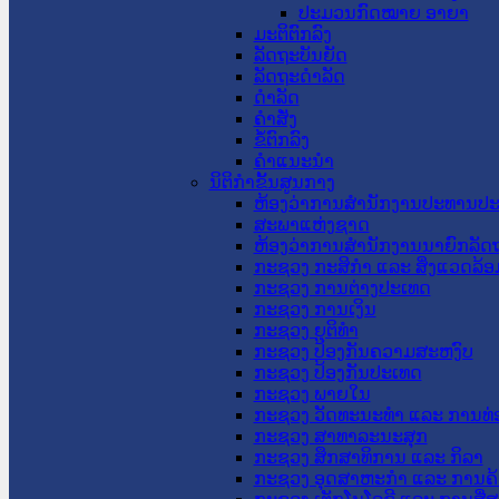
ປະມວນກົດໝາຍ ອາຍາ
ມະຕິຕົກລົງ
ລັດຖະບັນຍັດ
ລັດຖະດໍາລັດ
ດໍາລັດ
ຄໍາສັ່ງ
ຂໍ້ຕົກລົງ
ຄໍາແນະນໍາ
ນິຕິກຳຂັ້ນສູນກາງ
ຫ້ອງວ່າການສໍານັກງານປະທານປ
ສະພາແຫ່ງຊາດ
ຫ້ອງວ່າການສຳນັກງານນາຍົກລັດຖ
ກະຊວງ ກະສິກຳ ແລະ ສິ່ງແວດລ້ອ
ກະຊວງ ການຕ່າງປະເທດ
ກະຊວງ ການເງິນ
ກະຊວງ ຍຸຕິທໍາ
ກະຊວງ ປ້ອງກັນຄວາມສະຫງົບ
ກະຊວງ ປ້ອງກັນປະເທດ
ກະຊວງ ພາຍໃນ
ກະຊວງ ວັດທະນະທຳ ແລະ ການທ່
ກະຊວງ ສາທາລະນະສຸກ
ກະຊວງ ສຶກສາທິການ ແລະ ກິລາ
ກະຊວງ ອຸດສາຫະກຳ ແລະ ການຄ້