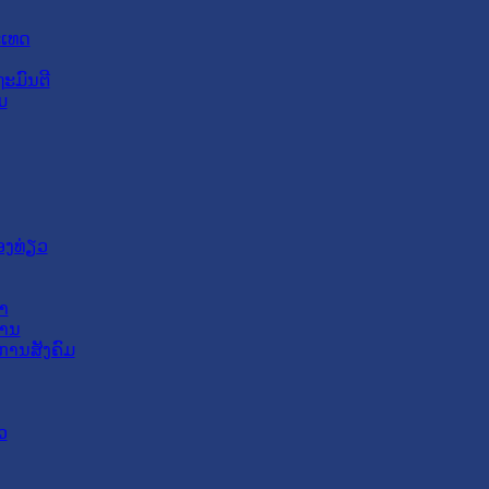
ະເທດ
ະມົນຕີ
ມ
ອງທ່ຽວ
າ
ສານ
ການສັງຄົມ
ວ