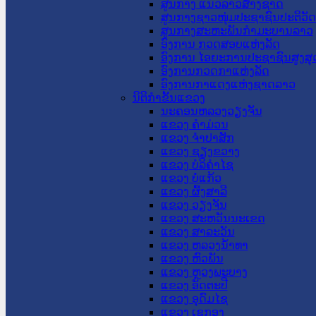
ສູນກາງ ແນວລາວສ້າງຊາດ
ສູນກາງຊາວໜຸ່ມປະຊາຊົນປະຕິວັ
ສູນກາງສະຫະພັນກຳມະບານລາວ
ອົງການ ກວດສອບແຫ່ງລັດ
ອົງການ ໄອຍະການປະຊາຊົນສູງສຸ
ອົງການກວດກາແຫ່ງລັດ
ອົງການກາແດງແຫ່ງຊາດລາວ
ນິຕິກໍາຂັ້ນແຂວງ
ນະ​ຄອນ​ຫລວງວຽງຈັນ
ແຂວງ ຄໍາມ່ວນ
ແຂວງ ຈໍາປາສັກ
ແຂວງ ຊຽງຂວາງ
ແຂວງ ບໍລິຄໍາໄຊ
ແຂວງ ບໍ່ແກ້ວ
ແຂວງ ຜົ້ງສາລີ
ແຂວງ ວຽງຈັນ
ແຂວງ ສະຫວັນນະເຂດ
ແຂວງ ສາລະວັນ
ແຂວງ ຫລວງນໍ້າທາ
ແຂວງ ຫົວພັນ
ແຂວງ ຫຼວງພະບາງ
ແຂວງ ອັດຕະປື
ແຂວງ ອຸດົມໄຊ
ແຂວງ ເຊກອງ