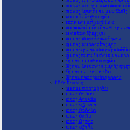
ກະຊວງ ເຕັກໂນໂລຊີ ແລະ ການສື່
ກະຊວງ ແຮງງານ ແລະ ສະຫວັດດີ
ກະຊວງ ໂຍທາທິການ ແລະ ຂົນສົ່ງ
ຄະນະຈັດຕັ້ງສູນກາງພັກ
ທະນາຄານແຫ່ງ ສປປ ລາວ
ສະຫະພັນນັກຮົບເກົ່າແຫ່ງຊາດລາ
ສານປະຊາຊົນສູງສຸດ
ສູນກາງ ສະຫະພັນແມ່ຍິງລາວ
ສູນກາງ ແນວລາວສ້າງຊາດ
ສູນກາງຊາວໜຸ່ມປະຊາຊົນປະຕິວັ
ສູນກາງສະຫະພັນກຳມະບານລາວ
ອົງການ ກວດສອບແຫ່ງລັດ
ອົງການ ໄອຍະການປະຊາຊົນສູງສຸ
ອົງການກວດກາແຫ່ງລັດ
ອົງການກາແດງແຫ່ງຊາດລາວ
ນິຕິກໍາຂັ້ນແຂວງ
ນະ​ຄອນ​ຫລວງວຽງຈັນ
ແຂວງ ຄໍາມ່ວນ
ແຂວງ ຈໍາປາສັກ
ແຂວງ ຊຽງຂວາງ
ແຂວງ ບໍລິຄໍາໄຊ
ແຂວງ ບໍ່ແກ້ວ
ແຂວງ ຜົ້ງສາລີ
ແຂວງ ວຽງຈັນ