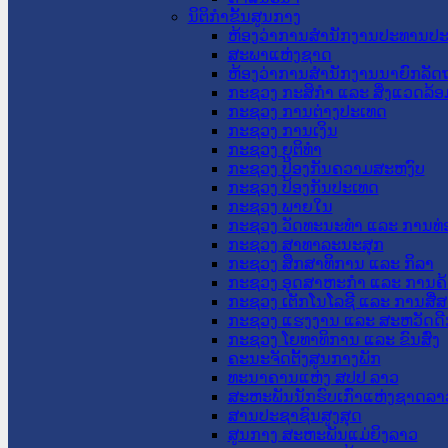
ນິຕິກໍາຂັ້ນສູນກາງ
ຫ້ອງວ່າການສໍານັກງານປະທານປ
ສະພາແຫ່ງຊາດ
ຫ້ອງວ່າການສຳນັກງານນາຍົກລັດຖ
ກະຊວງ ກະສິກຳ ແລະ ສິ່ງແວດລ້ອ
ກະຊວງ ການຕ່າງປະເທດ
ກະຊວງ ການເງິນ
ກະຊວງ ຍຸຕິທໍາ
ກະຊວງ ປ້ອງກັນຄວາມສະຫງົບ
ກະຊວງ ປ້ອງກັນປະເທດ
ກະຊວງ ພາຍໃນ
ກະຊວງ ວັດທະນະທຳ ແລະ ການທ່
ກະຊວງ ສາທາລະນະສຸກ
ກະຊວງ ສຶກສາທິການ ແລະ ກິລາ
ກະຊວງ ອຸດສາຫະກຳ ແລະ ການຄ້
ກະຊວງ ເຕັກໂນໂລຊີ ແລະ ການສື່
ກະຊວງ ແຮງງານ ແລະ ສະຫວັດດີ
ກະຊວງ ໂຍທາທິການ ແລະ ຂົນສົ່ງ
ຄະນະຈັດຕັ້ງສູນກາງພັກ
ທະນາຄານແຫ່ງ ສປປ ລາວ
ສະຫະພັນນັກຮົບເກົ່າແຫ່ງຊາດລາ
ສານປະຊາຊົນສູງສຸດ
ສູນກາງ ສະຫະພັນແມ່ຍິງລາວ