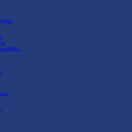
ອງທ່ຽວ
າ
ສານ
ການສັງຄົມ
ວ
ດລາວ
ດ