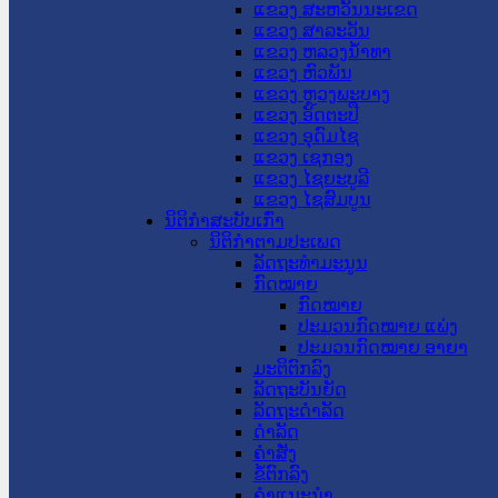
ແຂວງ ສະຫວັນນະເຂດ
ແຂວງ ສາລະວັນ
ແຂວງ ຫລວງນໍ້າທາ
ແຂວງ ຫົວພັນ
ແຂວງ ຫຼວງພະບາງ
ແຂວງ ອັດຕະປື
ແຂວງ ອຸດົມໄຊ
ແຂວງ ເຊກອງ
ແຂວງ ໄຊຍະບູລີ
ແຂວງ ໄຊສົມບູນ
ນິຕິກໍາສະບັບເກົ່າ
ນິຕິກຳຕາມປະເພດ
ລັດຖະທໍາມະນູນ
ກົດໝາຍ
ກົດໝາຍ
ປະມວນກົດໝາຍ ແພ່ງ
ປະມວນກົດໝາຍ ອາຍາ
ມະຕິຕົກລົງ
ລັດຖະບັນຍັດ
ລັດຖະດໍາລັດ
ດໍາລັດ
ຄໍາສັ່ງ
ຂໍ້ຕົກລົງ
ຄໍາແນະນໍາ