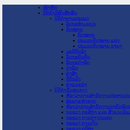
ໜ້າຫຼັກ
ນິຕິກໍາມີຜົນສັກສິດ
ນິຕິກໍາຕາມປະເພດ
ລັດຖະທໍາມະນູນ
ກົດໝາຍ
ກົດໝາຍ
ປະມວນກົດໝາຍ ແພ່ງ
ປະມວນກົດໝາຍ ອາຍາ
ມະຕິຕົກລົງ
ລັດຖະບັນຍັດ
ລັດຖະດໍາລັດ
ດໍາລັດ
ຄໍາສັ່ງ
ຂໍ້ຕົກລົງ
ຄໍາແນະນໍາ
ນິຕິກໍາຂັ້ນສູນກາງ
ຫ້ອງວ່າການສໍານັກງານປະທານປ
ສະພາແຫ່ງຊາດ
ຫ້ອງວ່າການສຳນັກງານນາຍົກລັດຖ
ກະຊວງ ກະສິກຳ ແລະ ສິ່ງແວດລ້ອ
ກະຊວງ ການຕ່າງປະເທດ
ກະຊວງ ການເງິນ
ກະຊວງ ຍຸຕິທໍາ