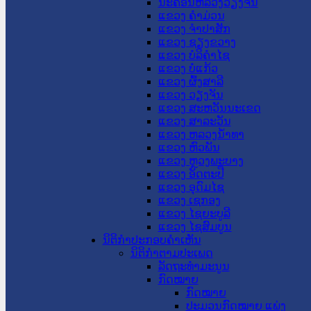
ນະ​ຄອນ​ຫລວງວຽງຈັນ
ແຂວງ ຄໍາມ່ວນ
ແຂວງ ຈໍາປາສັກ
ແຂວງ ຊຽງຂວາງ
ແຂວງ ບໍລິຄໍາໄຊ
ແຂວງ ບໍ່ແກ້ວ
ແຂວງ ຜົ້ງສາລີ
ແຂວງ ວຽງຈັນ
ແຂວງ ສະຫວັນນະເຂດ
ແຂວງ ສາລະວັນ
ແຂວງ ຫລວງນໍ້າທາ
ແຂວງ ຫົວພັນ
ແຂວງ ຫຼວງພະບາງ
ແຂວງ ອັດຕະປື
ແຂວງ ອຸດົມໄຊ
ແຂວງ ເຊກອງ
ແຂວງ ໄຊຍະບູລີ
ແຂວງ ໄຊສົມບູນ
ນິຕິກໍາປະກອບຄໍາເຫັນ
ນິຕິກໍາຕາມປະເພດ
ລັດຖະທໍາມະນູນ
ກົດໝາຍ
ກົດໝາຍ
ປະມວນກົດໝາຍ ແພ່ງ