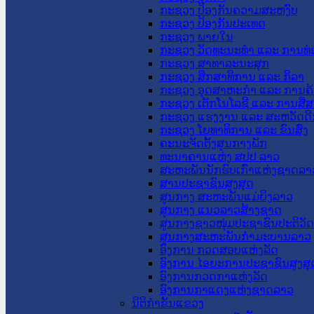
ກະຊວງ ປ້ອງກັນຄວາມສະຫງົບ
ກະຊວງ ປ້ອງກັນປະເທດ
ກະຊວງ ພາຍໃນ
ກະຊວງ ວັດທະນະທຳ ແລະ ການທ່
ກະຊວງ ສາທາລະນະສຸກ
ກະຊວງ ສຶກສາທິການ ແລະ ກິລາ
ກະຊວງ ອຸດສາຫະກຳ ແລະ ການຄ້
ກະຊວງ ເຕັກໂນໂລຊີ ແລະ ການສື່
ກະຊວງ ແຮງງານ ແລະ ສະຫວັດດີ
ກະຊວງ ໂຍທາທິການ ແລະ ຂົນສົ່ງ
ຄະນະຈັດຕັ້ງສູນກາງພັກ
ທະນາຄານແຫ່ງ ສປປ ລາວ
ສະຫະພັນນັກຮົບເກົ່າແຫ່ງຊາດລາ
ສານປະຊາຊົນສູງສຸດ
ສູນກາງ ສະຫະພັນແມ່ຍິງລາວ
ສູນກາງ ແນວລາວສ້າງຊາດ
ສູນກາງຊາວໜຸ່ມປະຊາຊົນປະຕິວັ
ສູນກາງສະຫະພັນກຳມະບານລາວ
ອົງການ ກວດສອບແຫ່ງລັດ
ອົງການ ໄອຍະການປະຊາຊົນສູງສຸ
ອົງການກວດກາແຫ່ງລັດ
ອົງການກາແດງແຫ່ງຊາດລາວ
ນິຕິກໍາຂັ້ນແຂວງ