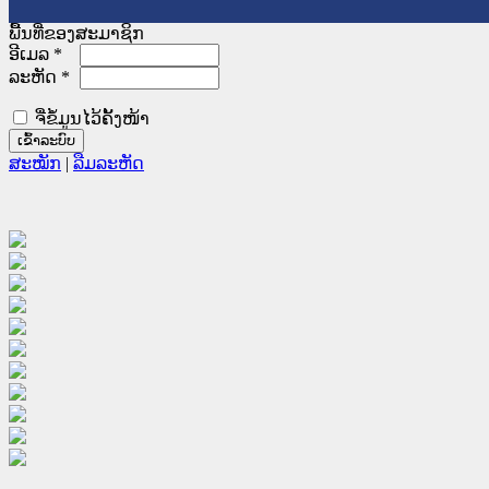
ພື້ນທີ່ຂອງສະມາຊິກ
ອີເມລ
*
ລະຫັດ
*
ຈື່ຂໍ້ມູນໄວ້ຄັ້ງໜ້າ
ສະໝັກ
|
ລືມລະຫັດ