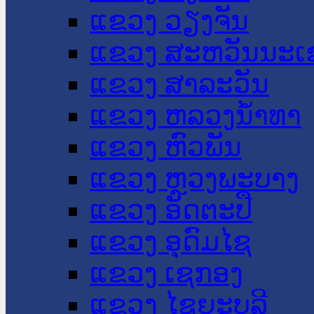
ແຂວງ ວຽງຈັນ
ແຂວງ ສະຫວັນນະເ
ແຂວງ ສາລະວັນ
ແຂວງ ຫລວງນໍ້າທາ
ແຂວງ ຫົວພັນ
ແຂວງ ຫຼວງພະບາງ
ແຂວງ ອັດຕະປື
ແຂວງ ອຸດົມໄຊ
ແຂວງ ເຊກອງ
ແຂວງ ໄຊຍະບູລີ