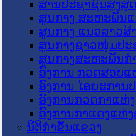
ສານປະຊາຊົນສູງສຸ
ສູນກາງ ສະຫະພັນແ
ສູນກາງ ແນວລາວສ້
ສູນກາງຊາວໜຸ່ມປະ
ສູນກາງສະຫະພັນກ
ອົງການ ກວດສອບແຫ
ອົງການ ໄອຍະການປ
ອົງການກວດກາແຫ່ງ
ອົງການກາແດງແຫ່
ນິຕິກໍາຂັ້ນແຂວງ