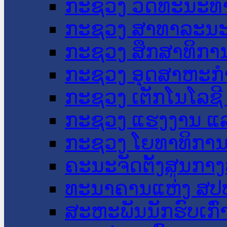
ກະຊວງ ວັດທະນະທຳ
ກະຊວງ ສາທາລະນະ
ກະຊວງ ສຶກສາທິການ
ກະຊວງ ອຸດສາຫະກຳ
ກະຊວງ ເຕັກໂນໂລຊີ
ກະຊວງ ແຮງງານ ແລ
ກະຊວງ ໂຍທາທິການ 
ຄະນະຈັດຕັ້ງສູນກາງ
ທະນາຄານແຫ່ງ ສປ
ສະຫະພັນນັກຮົບເກົ