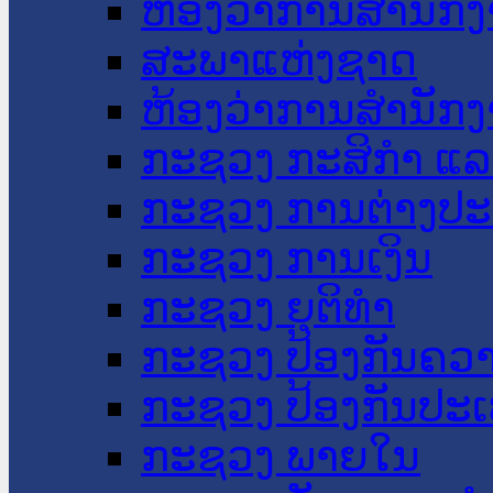
ຫ້ອງວ່າການສໍານັ
ສະພາແຫ່ງຊາດ
ຫ້ອງວ່າການສຳນັກງ
ກະຊວງ ກະສິກຳ ແລະ
ກະຊວງ ການຕ່າງປ
ກະຊວງ ການເງິນ
ກະຊວງ ຍຸຕິທໍາ
ກະຊວງ ປ້ອງກັນຄວ
ກະຊວງ ປ້ອງກັນປະ
ກະຊວງ ພາຍໃນ