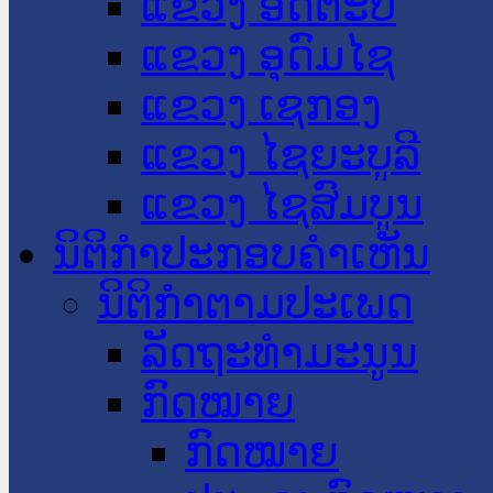
ແຂວງ ອັດຕະປື
ແຂວງ ອຸດົມໄຊ
ແຂວງ ເຊກອງ
ແຂວງ ໄຊຍະບູລີ
ແຂວງ ໄຊສົມບູນ
ນິຕິກໍາປະກອບຄໍາເຫັນ
ນິຕິກໍາຕາມປະເພດ
ລັດຖະທໍາມະນູນ
ກົດໝາຍ
ກົດໝາຍ