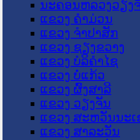
ນະ​ຄອນ​ຫລວງວຽງຈ
ແຂວງ ຄໍາມ່ວນ
ແຂວງ ຈໍາປາສັກ
ແຂວງ ຊຽງຂວາງ
ແຂວງ ບໍລິຄໍາໄຊ
ແຂວງ ບໍ່ແກ້ວ
ແຂວງ ຜົ້ງສາລີ
ແຂວງ ວຽງຈັນ
ແຂວງ ສະຫວັນນະເ
ແຂວງ ສາລະວັນ