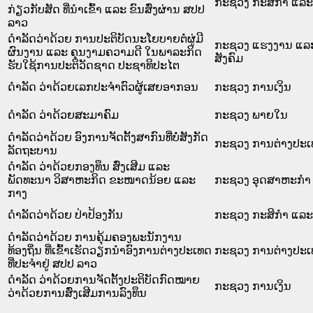
ກະຊວງ ກະສິກຳ ແລະ 
ກ່ຽວກັບສັດ ທີ່ນຳເຂົ້າ ແລະ ຂົນສົ່ງຜ່ານ ສປປ
ລາວ
ດໍາລັດວ່າດ້ວຍ ການປະຕິບັດນະໂຍບາຍຕໍ່ຜູ່ມີ
ກະຊວງ ແຮງງານ ແລ
ຜົນງານ ແລະ ຄຸນງາມຄວາມດີ ໃນພາລະກິດ
ສັງຄົມ
ຮັບໃຊ້ການປະຕິວັດຊາດ ປະຊາທິປະໄຕ
ດຳລັດ ວ່າດ້ວຍເລກປະຈຳຕົວຜູ້ເສຍອາກອນ
ກະຊວງ ການເງິນ
ດຳລັດ ວ່າດ້ວຍສະມາຄົມ
ກະຊວງ ພາຍໃນ
ດຳລັດວ່າດ້ວຍ ອົງການຈັດຕັ້ງສາກົນທີ່ບໍ່ສັງກັດ
ກະຊວງ ການຕ່າງປະ
ລັດຖະບານ
ດຳລັດ ວ່າດ້ວຍກອງທຶນ ສົ່ງເສີມ ແລະ
ພັດທະນາ ວິສາຫະກິດ ຂະໜາດນ້ອຍ ແລະ
ກະຊວງ ອຸດສາຫະກຳ 
ກາງ
ດຳລັດວ່າດ້ວຍ ປ່າປ້ອງກັນ
ກະຊວງ ກະສິກຳ ແລະ 
ດຳລັດວ່າດ້ວຍ ການຄຸ້ມຄອງພະນັກງານ
ທ້ອງຖິ່ນ ທີ່ເຂົ້າເຮັດວຽກນຳອົງການຕ່າງປະເທດ
ກະຊວງ ການຕ່າງປະ
ທີ່ປະຈຳຢູ່ ສປປ ລາວ
ດຳລັດ ວ່າດ້ວຍການຈັດຕັ້ງປະຕິບັດກົດໝາຍ
ກະຊວງ ການເງິນ
ວ່າດ້ວຍການສົ່ງເສີມການລົງທຶນ