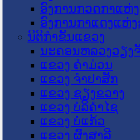
ອົງການກວດກາແຫ່ງ
ອົງການກາແດງແຫ່
ນິຕິກໍາຂັ້ນແຂວງ
ນະ​ຄອນ​ຫລວງວຽງຈ
ແຂວງ ຄໍາມ່ວນ
ແຂວງ ຈໍາປາສັກ
ແຂວງ ຊຽງຂວາງ
ແຂວງ ບໍລິຄໍາໄຊ
ແຂວງ ບໍ່ແກ້ວ
ແຂວງ ຜົ້ງສາລີ