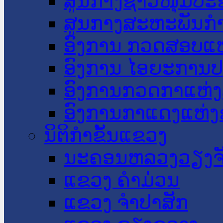
ສູນກາງຊາວໜຸ່ມປະ
ສູນກາງສະຫະພັນກ
ອົງການ ກວດສອບແຫ
ອົງການ ໄອຍະການປ
ອົງການກວດກາແຫ່ງ
ອົງການກາແດງແຫ່
ນິຕິກໍາຂັ້ນແຂວງ
ນະ​ຄອນ​ຫລວງວຽງຈ
ແຂວງ ຄໍາມ່ວນ
ແຂວງ ຈໍາປາສັກ