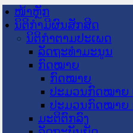
ໜ້າຫຼັກ
ນິຕິກໍາມີຜົນສັກສິດ
ນິຕິກໍາຕາມປະເພດ
ລັດຖະທໍາມະນູນ
ກົດໝາຍ
ກົດໝາຍ
ປະມວນກົດໝາຍ 
ປະມວນກົດໝາຍ 
ມະຕິຕົກລົງ
ລັດຖະບັນຍັດ