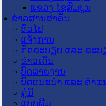
ແຂວງ ໄຊສົມບູນ
ຂ່າວສານສໍາຄັນ
​ທົ່ວ​ໄປ
ແຈ້ງການ
ກົດລະບຽບ ແລະ ລະບ
ຂ່າວເດັ່ນ
ບົດລາຍງານ
ບົດແນະນໍາ ແລະ ຄໍາແ
ຄູ່ມື
ແບບພີມ