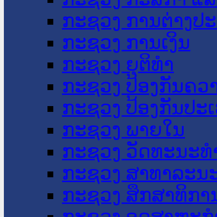
ກະຊວງ ການຕ່າງປ
ກະຊວງ ການເງິນ
ກະຊວງ ຍຸຕິທໍາ
ກະຊວງ ປ້ອງກັນຄວ
ກະຊວງ ປ້ອງກັນປະ
ກະຊວງ ພາຍໃນ
ກະຊວງ ວັດທະນະທຳ
ກະຊວງ ສາທາລະນະ
ກະຊວງ ສຶກສາທິການ
ກະຊວງ ອຸດສາຫະກຳ