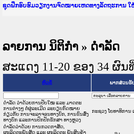
Ministry of Justice Lao PDR
ເຜີຍແຜ່ວັບໄຊຈົດໝາຍເຫດທາງລັດຖະການ ແລະ ແອັບກ
ກະຊວງຍຸຕິທຳ
ຊຸດຝຶກອົບຮົມວຽກງານຈົດໝາຍເຫດທາງລັດຖະການ ໃ
ກອງປະຊຸມທົບທວນຄືນການຈັດຕັ້ງປະຕິບັດວຽກງານຈ
ຝຶກອົບຮົມ ຜູ່ປະສານງານວຽກງານຈົດໝາຍເຫດທາງລັ
ຝຶກອົບຮົມ ຜູ່ປະສານງານວຽກງານຈົດໝາຍເຫດທາງລັດ
ເຜີຍແຜ່ແອັບກົດໝາຍລາວ ແລະ ເວັບໄຊຈົດໝາຍເຫດທ
ເຜີຍແຜ່ແອັບກົດໝາຍລາວ ແລະ ເວັບໄຊຈົດໝາຍເຫດທາ
ຍົກລະດັບວຽກງານຈົດໝາຍເຫດທາງລັດຖະການໃຫ້ຜູ້
ຊຸດຝຶກອົບຮົມວຽກງານຈົດໝາຍເຫດທາງລັດຖະການ ໃ
ລາຍການ ນິຕິກໍາ
» ດໍາລັດ
ສະແດງ 11-20 ຂອງ 34 ຜົນທີ່
ຫົວຂໍ້
ພາກສ່ວນຮັ
ດຳລັດ ວ່າດ້ວຍການປັບໃໝ ແລະ ມາດຕະ
ການຕ່າງໆ ຕໍ່ຜູ່ລະເມີດ ລະບຽບກົດໝາຍ
ກະຊວງ ໂຍທາທິການ ແ
ກ່ຽວກັບ ການຈະລາຈອນທາງບົກ, ການຂົນສົ່ງ
ທາງບົກ ແລະການປົກປັກຮັກສາ ທາງຫຼວງ
ດຳລັດວ່າດ້ວຍ ການກວດກາສັດ,
ຜະລິດຕະພັນສັດ ແລະ ຜະລິດຕະ ພັນສິນຄ້າ