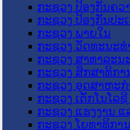
ກະຊວງ ປ້ອງກັນຄວ
ກະຊວງ ປ້ອງກັນປະ
ກະຊວງ ພາຍໃນ
ກະຊວງ ວັດທະນະທຳ
ກະຊວງ ສາທາລະນະ
ກະຊວງ ສຶກສາທິການ
ກະຊວງ ອຸດສາຫະກຳ
ກະຊວງ ເຕັກໂນໂລຊີ
ກະຊວງ ແຮງງານ ແລ
ກະຊວງ ໂຍທາທິການ 