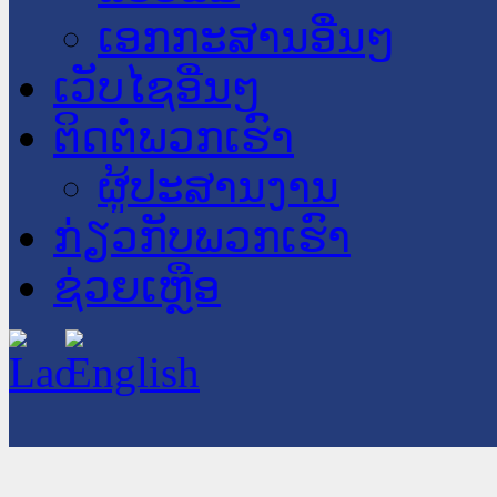
ເອກກະສານອື່ນໆ
ເວັບໄຊອື່ນໆ
ຕິດຕໍ່ພວກເຮົາ
ຜູ້ປະສານງານ
ກ່ຽວກັບພວກເຮົາ
ຊ່ວຍເຫຼືອ