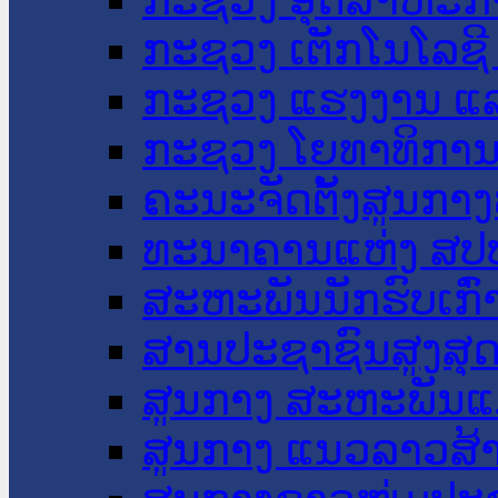
ກະຊວງ ເຕັກໂນໂລຊີ
ກະຊວງ ແຮງງານ ແລ
ກະຊວງ ໂຍທາທິການ 
ຄະນະຈັດຕັ້ງສູນກາງ
ທະນາຄານແຫ່ງ ສປ
ສະຫະພັນນັກຮົບເກົ
ສານປະຊາຊົນສູງສຸ
ສູນກາງ ສະຫະພັນແ
ສູນກາງ ແນວລາວສ້