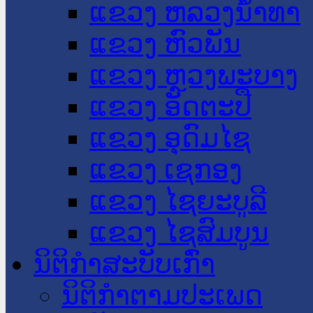
ແຂວງ ຫລວງນໍ້າທາ
ແຂວງ ຫົວພັນ
ແຂວງ ຫຼວງພະບາງ
ແຂວງ ອັດຕະປື
ແຂວງ ອຸດົມໄຊ
ແຂວງ ເຊກອງ
ແຂວງ ໄຊຍະບູລີ
ແຂວງ ໄຊສົມບູນ
ນິຕິກໍາສະບັບເກົ່າ
ນິຕິກຳຕາມປະເພດ