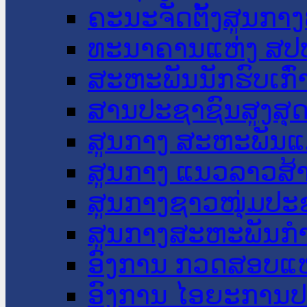
ຄະນະຈັດຕັ້ງສູນກາງ
ທະນາຄານແຫ່ງ ສປ
ສະຫະພັນນັກຮົບເກົ
ສານປະຊາຊົນສູງສຸ
ສູນກາງ ສະຫະພັນແ
ສູນກາງ ແນວລາວສ້
ສູນກາງຊາວໜຸ່ມປະ
ສູນກາງສະຫະພັນກ
ອົງການ ກວດສອບແຫ
ອົງການ ໄອຍະການປ