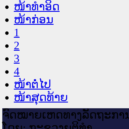
ໜ້າທໍາອິດ
ໜ້າກ່ອນ
1
2
3
4
ໜ້າຕໍ່ໄປ
ໜ້າສຸດທ້າຍ
ຈົດ​ໝາຍ​ເຫດ​ທາງ​ລັດ​ຖະ​ກາ
ໂດຍ: ກະ​ຊວງຍຸ​ຕິ​ທຳ