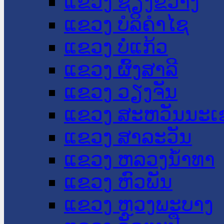
ແຂວງ ຊຽງຂວາງ
ແຂວງ ບໍລິຄໍາໄຊ
ແຂວງ ບໍ່ແກ້ວ
ແຂວງ ຜົ້ງສາລີ
ແຂວງ ວຽງຈັນ
ແຂວງ ສະຫວັນນະເ
ແຂວງ ສາລະວັນ
ແຂວງ ຫລວງນໍ້າທາ
ແຂວງ ຫົວພັນ
ແຂວງ ຫຼວງພະບາງ