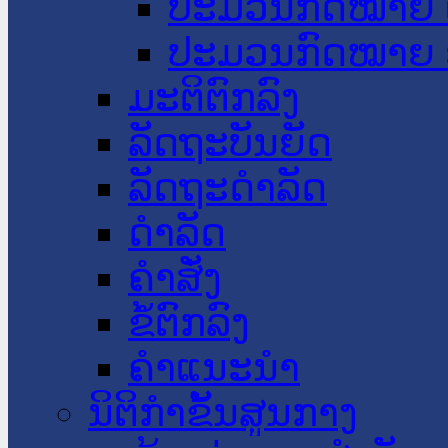
ປະມວນກົດໝາຍ 
ປະມວນກົດໝາຍ 
ມະຕິຕົກລົງ
ລັດຖະບັນຍັດ
ລັດຖະດໍາລັດ
ດໍາລັດ
ຄໍາສັ່ງ
ຂໍ້ຕົກລົງ
ຄໍາແນະນໍາ
ນິຕິກຳຂັ້ນສູນກາງ