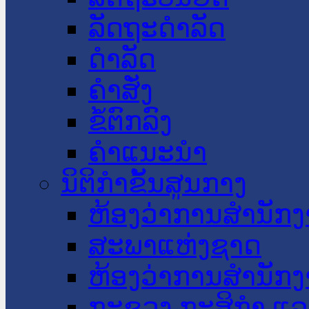
ລັດຖະດໍາລັດ
ດໍາລັດ
ຄໍາສັ່ງ
ຂໍ້ຕົກລົງ
ຄໍາແນະນໍາ
ນິຕິກໍາຂັ້ນສູນກາງ
ຫ້ອງວ່າການສໍານັ
ສະພາແຫ່ງຊາດ
ຫ້ອງວ່າການສຳນັກງ
ກະຊວງ ກະສິກຳ ແລະ