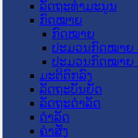
ລັດຖະທໍາມະນູນ
ກົດໝາຍ
ກົດໝາຍ
ປະມວນກົດໝາຍ 
ປະມວນກົດໝາຍ 
ມະຕິຕົກລົງ
ລັດຖະບັນຍັດ
ລັດຖະດໍາລັດ
ດໍາລັດ
ຄໍາສັ່ງ