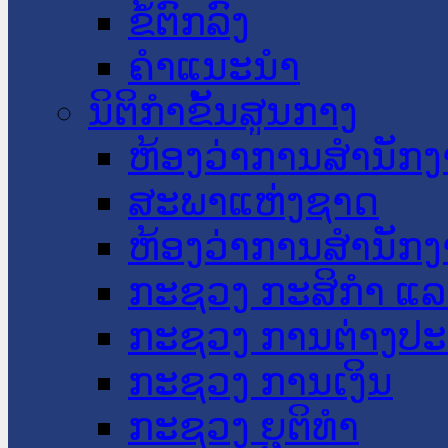
ຂໍ້ຕົກລົງ
ຄໍາແນະນໍາ
ນິຕິກໍາຂັ້ນສູນກາງ
ຫ້ອງວ່າການສໍານັ
ສະພາແຫ່ງຊາດ
ຫ້ອງວ່າການສຳນັກງ
ກະຊວງ ກະສິກຳ ແລະ
ກະຊວງ ການຕ່າງປ
ກະຊວງ ການເງິນ
ກະຊວງ ຍຸຕິທໍາ