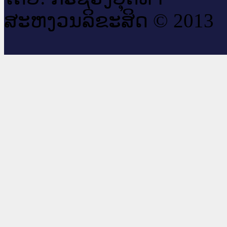
ສະ​ຫງວນ​ລິ​ຂະ​ສິດ © 2013