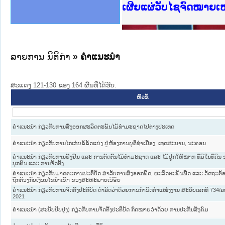
ງລັດຖະການໃຫ້ຜູ້ປະສານງານ
ງປະຕິບັດວຽກງານຈົດໝາຍເຫດ
ານຈົດໝາຍເຫດທາງລັດຖະການ
ານຈົດໝາຍເຫດທາງລັດຖະການ
ະ ເວັບໄຊຈົດໝາຍເຫດທາງ
ະ ເວັບໄຊຈົດໝາຍເຫດທາງ
ເຫດທາງລັດຖະການ ໃຫ້ຜູ້
ເຫດທາງລັດຖະການ ໃຫ້ຜູ້
ເຜີຍແຜ່ວັບໄຊຈົດໝາຍເ
ານສັນຕິບານປະຊາຊົນ
ຄານຕຳຫຼວດປະຊາຊົນ
າຊົນ ພາກເໜືອ
ຊາຊົນ ພາກກາງ
າກເໜືອ
າກກາງ
ະການ
າກໃຕ້
ລາຍການ ນິຕິກໍາ
» ຄໍາແນະນໍາ
ສະແດງ 121-130 ຂອງ 164 ຜົນທີ່ໄດ້ຮັບ.
ຫົວຂໍ້
ຄໍາແນະນໍາ ກ່ຽວກັບການສົ່ງອອກຜະລິດຕະພັນໄມ້ທໍາມະຊາດໄປຕ່າງປະເທດ
ຄໍາແນະນໍາ ກ່ຽວກັບການໄກ່ເກ່ຍຂໍ້ຂັດແຍ່ງ ຢູ່ຫ້ອງການຍຸຕິທໍາເມືອງ, ເທດສະບານ, ນະຄອນ
ຄໍາແນະນໍາ ກ່ຽວກັບການຢັ້ງຢືນ ແລະ ການຕັດຕົ້ນໄມ້ທໍາມະຊາດ ແລະ ໄມ້ປູກໃຫ້ໝາກ ທີ່ມີໃນທີ່ດິນ ຂ
ບຸກຄົນ ແລະ ການຈັດຕັ້ງ
ຄໍາແນະນໍາ ກ່ຽວກັບມາດຕະການປະຕິບັດ ສໍາລັບການສົ່ງອອກພືດ, ຜະລິດຕະພັນພືດ ແລະ ວັດຖະຕ້ອງຄ
ຖືກຕ້ອງກັບເງື່ອນໄຂນໍາເຂົ້າ ຂອງສະຫະພາບເອີຣົບ
ຄຳແນະນຳ ກ່ຽວກັບການຈັດຕັ້ງປະຕິບັດ ດຳລັດວ່າດ້ວຍການກຳນົດຕຳແໜ່ງງານ ສະບັບເລກທີ 734/ລບ,
2021
ຄຳແນະນຳ (ສະບັບປັບປຸງ) ກ່ຽວກັບການຈັດຕັ້ງປະຕິບັດ ກົດໝາຍວ່າດ້ວຍ ການປະກັນສັງຄົມ