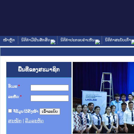
ໜ້າຫຼັກ
ນິຕິກໍາມີຜົນສັກສິດ
ນິຕິກໍາປະກອບຄໍາເຫັນ
ນິຕິກໍາສະບັບເກົ່າ
ພື້ນທີ່ຂອງສະມາຊິກ
ອີເມລ
*
ລະຫັດ
*
ຈື່ຂໍ້ມູນໄວ້ຄັ້ງໜ້າ
ສະໝັກ
|
ລືມລະຫັດ