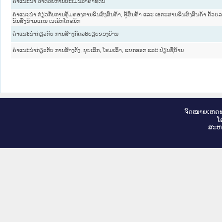
ຄໍາແນະນໍາ ວ່າດ້ວຍການປະເມີນລາຄາທີ່ດິນ
ຄຳແນະນຳ ກ່ຽວກັບການຄຸ້ມຄອງການຂົນສົ່ງສິນຄ້າ, ຕູ້ສິນຄ້າ ແລະ ເອກະສານຂົນສົ່ງສິນຄ້າ ດ້ວຍ
ຂົນສົ່ງຂ້າມແດນ ເອເລັກໂຕຣນິກ
ຄໍາແນະນໍາກ່ຽວກັບ ການສ້າງກົດລະບຽບຂອງບ້ານ
ຄໍາແນະນໍາກ່ຽວກັບ ການສ້າງຕັ້ງ, ຍຸບເລີກ, ໂຮມເຂົ້າ, ແຍກອອກ ແລະ ປ່ຽນຊື່ບ້ານ
ຈົດ​ໝາຍ​ເຫດ​ທ
ໂ
ສະ​ຫ