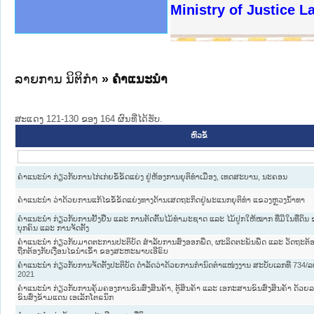
ງລັດຖະການໃຫ້ຜູ້ປະສານງານ
ງປະຕິບັດວຽກງານຈົດໝາຍເຫດ
ານຈົດໝາຍເຫດທາງລັດຖະການ
ານຈົດໝາຍເຫດທາງລັດຖະການ
ະ ເວັບໄຊຈົດໝາຍເຫດທາງ
ະ ເວັບໄຊຈົດໝາຍເຫດທາງ
ເຫດທາງລັດຖະການ ໃຫ້ຜູ້
ເຫດທາງລັດຖະການ ໃຫ້ຜູ້
Ministry of Justice 
ານສັນຕິບານປະຊາຊົນ
ຄານຕຳຫຼວດປະຊາຊົນ
າຊົນ ພາກເໜືອ
ຊາຊົນ ພາກກາງ
າກເໜືອ
າກກາງ
ະການ
າກໃຕ້
ລາຍການ ນິຕິກໍາ
» ຄໍາແນະນໍາ
ສະແດງ 121-130 ຂອງ 164 ຜົນທີ່ໄດ້ຮັບ.
ຫົວຂໍ້
ຄໍາແນະນໍາ ກ່ຽວກັບການໄກ່ເກ່ຍຂໍ້ຂັດແຍ່ງ ຢູ່ຫ້ອງການຍຸຕິທໍາເມືອງ, ເທດສະບານ, ນະຄອນ
ຄໍາແນະນໍາ ວ່າດ້ວຍການແກ້ໄຂຂໍ້ຂັດແຍ່ງທາງດ້ານເສດຖະກິດຢູ່ພະແນກຍຸຕິທໍາ ແຂວງຫຼວງນໍ້າທາ
ຄໍາແນະນໍາ ກ່ຽວກັບການຢັ້ງຢືນ ແລະ ການຕັດຕົ້ນໄມ້ທໍາມະຊາດ ແລະ ໄມ້ປູກໃຫ້ໝາກ ທີ່ມີໃນທີ່ດິນ ຂ
ບຸກຄົນ ແລະ ການຈັດຕັ້ງ
ຄໍາແນະນໍາ ກ່ຽວກັບມາດຕະການປະຕິບັດ ສໍາລັບການສົ່ງອອກພືດ, ຜະລິດຕະພັນພືດ ແລະ ວັດຖະຕ້ອງຄ
ຖືກຕ້ອງກັບເງື່ອນໄຂນໍາເຂົ້າ ຂອງສະຫະພາບເອີຣົບ
ຄຳແນະນຳ ກ່ຽວກັບການຈັດຕັ້ງປະຕິບັດ ດຳລັດວ່າດ້ວຍການກຳນົດຕຳແໜ່ງງານ ສະບັບເລກທີ 734/ລບ,
2021
ຄຳແນະນຳ ກ່ຽວກັບການຄຸ້ມຄອງການຂົນສົ່ງສິນຄ້າ, ຕູ້ສິນຄ້າ ແລະ ເອກະສານຂົນສົ່ງສິນຄ້າ ດ້ວຍ
ຂົນສົ່ງຂ້າມແດນ ເອເລັກໂຕຣນິກ