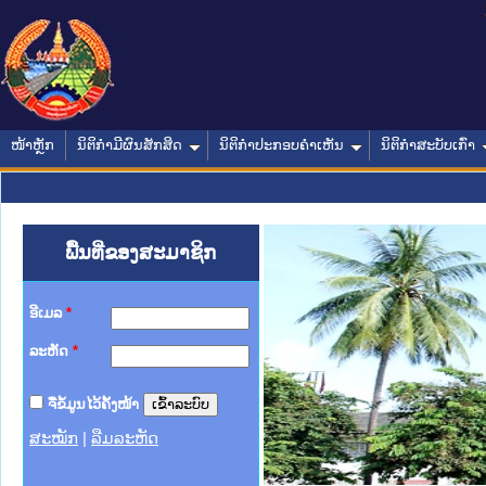
ໜ້າຫຼັກ
ນິຕິກໍາມີຜົນສັກສິດ
ນິຕິກໍາປະກອບຄໍາເຫັນ
ນິຕິກໍາສະບັບເກົ່າ
ພື້ນທີ່ຂອງສະມາຊິກ
ອີເມລ
*
ລະຫັດ
*
ຈື່ຂໍ້ມູນໄວ້ຄັ້ງໜ້າ
ສະໝັກ
|
ລືມລະຫັດ