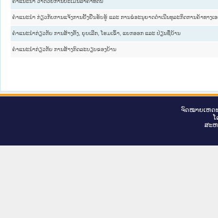
ຄໍາແນະນໍາ ວ່າດ້ວຍການປະເມີນລາຄາທີ່ດິນ
ຄໍາແນະນໍາ ກ່ຽວກັບການແຈ້ງການຢັ້ງຢືນຮັບຮູ້ ແລະ ການຂໍອະນຸຍາດດໍາເນີນທຸລະກິດການຄ້າທາງເອ
ຄໍາແນະນໍາກ່ຽວກັບ ການສ້າງຕັ້ງ, ຍຸບເລີກ, ໂຮມເຂົ້າ, ແຍກອອກ ແລະ ປ່ຽນຊື່ບ້ານ
ຄໍາແນະນໍາກ່ຽວກັບ ການສ້າງກົດລະບຽບຂອງບ້ານ
ຈົດ​ໝາຍ​ເຫດ​ທ
ໂ
ສະ​ຫ