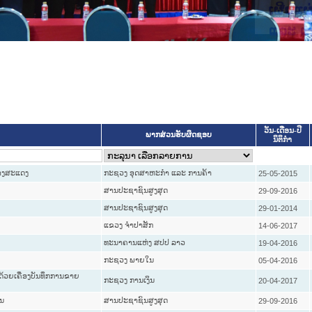
ເຜີຍແຜ່ວັບໄຊຈ
ກົດໝາຍລາວ
ວັນ-ເດືອນ-ປີ
ພາກສ່ວນຮັບຜິດຊອບ
ນິຕິກໍາ
ວາງສະແດງ
ກະຊວງ ອຸດສາຫະກຳ ແລະ ການຄ້າ
25-05-2015
ສານປະຊາຊົນສູງສຸດ
29-09-2016
ສານປະຊາຊົນສູງສຸດ
29-01-2014
ແຂວງ ຈໍາປາສັກ
14-06-2017
ທະນາຄານແຫ່ງ ສປປ ລາວ
19-04-2016
ກະຊວງ ພາຍໃນ
05-04-2016
ດ້ວຍເຄື່ອງບັນທຶກການຂາຍ
ກະຊວງ ການເງິນ
20-04-2017
ານ
ສານປະຊາຊົນສູງສຸດ
29-09-2016