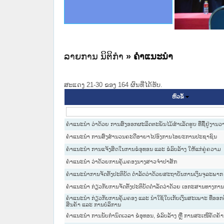
ce Lao PDR
ດໝາຍເຫດທາງລັດຖະການໃຫ້ຜູ້ປະສານງານ
ນການຈັດຕັ້ງປະຕິບັດວຽກງານຈົດໝາຍເຫດ
ສານງານວຽກງານຈົດໝາຍເຫດທາງລັດຖະການ
ສານງານວຽກງານຈົດໝາຍເຫດທາງລັດຖະການ
ດໝາຍລາວ ແລະ ເວັບໄຊຈົດໝາຍເຫດທາງ
ດໝາຍລາວ ແລະ ເວັບໄຊຈົດໝາຍເຫດທາງ
ກງານຈົດໝາຍເຫດທາງລັດຖະການ ໃຫ້ຜູ້
ກງານຈົດໝາຍເຫດທາງລັດຖະການ ໃຫ້ຜູ້
ທີ່ ວິທະຍາຄານສັນຕິບານປະຊາຊົນ
ທີ່ ວິທະຍາຄານຕຳຫຼວດປະຊາຊົນ
ານສະພາປະຊາຊົນ ພາກເໜືອ
ງານສະພາປະຊາຊົນ ພາກກາງ
ຂັ້ນແຂວງພາກເໜືອ
ສຳລັບ ພາກກາງ
ທາງລັດຖະການ
ສຳລັບ ພາກໃຕ້
ລາຍການ ນິຕິກໍາ
» ຄໍາແນະນໍາ
ສະແດງ 21-30 ຂອງ 164 ຜົນທີ່ໄດ້ຮັບ.
ຫົວຂໍ້
ຄຳແນະນຳ ວ່າດ້ວຍ ການສົ່ງອອກຜະລິດຕະພັນໄມ້ສຳເລັດຮູບ ທີ່ຊື້ຢູ່ງານ
ຄຳແນະນຳ ການສົ່ງສຳນວນຄະດີອາຍາໄປອົງການໄອຍະການປະຊາຊົນ
ຄຳແນະນຳ ການແຈ້ງສິດໃນການຂໍອຸທອນ ແລະ ຂໍລົບລ້າງ ໃຫ້ແກ່ຄູ່ຄວາມ
ຄຳແນະນຳ ວ່າດ້ວຍການຄຸ້ມຄອງນາງສາວຈຳປາສັກ
ຄຳແນະນຳການຈັດຕັ້ງປະຕິບັດ ດຳລັດວ່າດ້ວຍສະຖາບັນການເງິນຈຸລະພາກ
ຄຳແນະນຳ ກ່ຽວກັບການຈັດຕັ້ງປະຕິບັດດຳລັດວ່າດ້ວຍ ເອກະສານທາງການ
ຄຳແນະນຳ ກ່ຽວກັບການຄຸ້ມຄອງ ແລະ ນຳໃຊ້ໃບເກັບເງິນສະເພາະ ທີ່ອອກ
ສິນຄ້າ ແລະ ການບໍລິການ
ຄຳແນະນຳ ການນັບກຳນົດເວລາ ຂໍອຸທອນ, ຂໍລົບລ້າງ ຫຼື ການສະເໜີຄັດຄ້