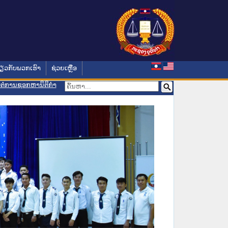
່ຽວກັບພວກເຮົາ
ຊ່ວຍເຫຼືອ
ອມຕໍ່ການຊອກຫານິຕິກຳ