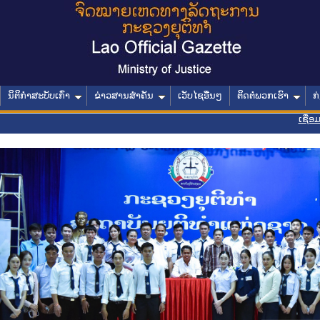
ນິຕິກໍາສະບັບເກົ່າ
ຂ່າວສານສໍາຄັນ
ເວັບໄຊອື່ນໆ
ຕິດຕໍ່ພວກເຮົາ
ກ
ເຊື່