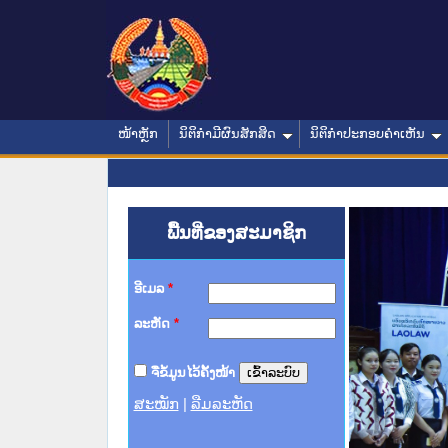
ໜ້າຫຼັກ
ນິຕິກໍາມີຜົນສັກສິດ
ນິຕິກໍາປະກອບຄໍາເຫັນ
ພື້ນທີ່ຂອງສະມາຊິກ
ອີເມລ
*
ລະຫັດ
*
ຈື່ຂໍ້ມູນໄວ້ຄັ້ງໜ້າ
ສະໝັກ
|
ລືມລະຫັດ