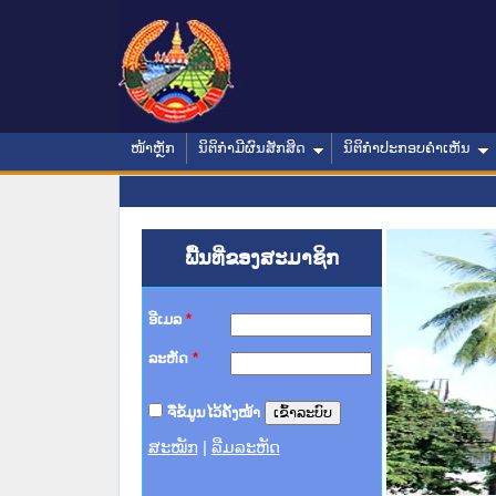
ໜ້າຫຼັກ
ນິຕິກໍາມີຜົນສັກສິດ
ນິຕິກໍາປະກອບຄໍາເຫັນ
ພື້ນທີ່ຂອງສະມາຊິກ
ອີເມລ
*
ລະຫັດ
*
ຈື່ຂໍ້ມູນໄວ້ຄັ້ງໜ້າ
ສະໝັກ
|
ລືມລະຫັດ