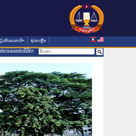
່ຽວກັບພວກເຮົາ
ຊ່ວຍເຫຼືອ
ອມຕໍ່ການຊອກຫານິຕິກຳ