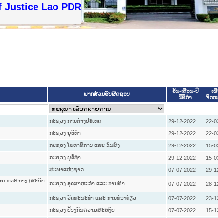
f Justice Lao PDR
ວັນ-ເດືອນ-ປີ
ເຜ
ພາກສ່ວນຮັບຜິດຊອບ
ນິຕິກໍາ
ຈົດ
ກະຊວງ ການຕ່າງປະເທດ
29-12-2022
22-0
ກະຊວງ ຍຸຕິທໍາ
29-12-2022
22-0
ກະຊວງ ໂຍທາທິການ ແລະ ຂົນສົ່ງ
29-12-2022
15-0
ກະຊວງ ຍຸຕິທໍາ
29-12-2022
15-0
ສະພາແຫ່ງຊາດ
07-07-2022
29-1
ອຍ ແລະ ກາງ (ສະບັບ
ກະຊວງ ອຸດສາຫະກຳ ແລະ ການຄ້າ
07-07-2022
28-1
ກະຊວງ ວັດທະນະທຳ ແລະ ການທ່ອງທ່ຽວ
07-07-2022
23-1
ກະຊວງ ປ້ອງກັນຄວາມສະຫງົບ
07-07-2022
15-1