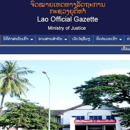
ນິຕິກໍາສະບັບເກົ່າ
ຂ່າວສານສໍາຄັນ
ເວັບໄຊອື່ນໆ
ຕິດຕໍ່ພວກເຮົາ
ກ
ເຊື່