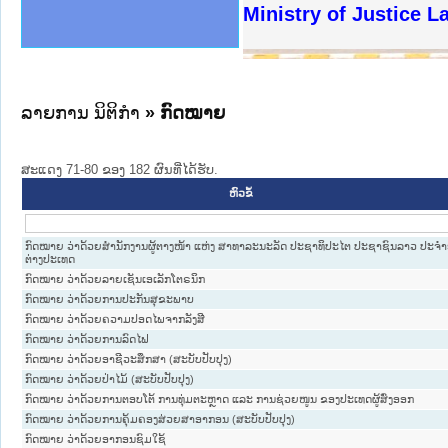
ງລັດຖະການໃຫ້ຜູ້ປະສານງານ
ງປະຕິບັດວຽກງານຈົດໝາຍເຫດ
ານຈົດໝາຍເຫດທາງລັດຖະການ
ານຈົດໝາຍເຫດທາງລັດຖະການ
ະ ເວັບໄຊຈົດໝາຍເຫດທາງ
ະ ເວັບໄຊຈົດໝາຍເຫດທາງ
ເຫດທາງລັດຖະການ ໃຫ້ຜູ້
ເຫດທາງລັດຖະການ ໃຫ້ຜູ້
Ministry of Justice 
ານສັນຕິບານປະຊາຊົນ
ຄານຕຳຫຼວດປະຊາຊົນ
າຊົນ ພາກເໜືອ
ຊາຊົນ ພາກກາງ
າກເໜືອ
າກກາງ
ະການ
າກໃຕ້
ລາຍການ ນິຕິກໍາ
» ກົດໝາຍ
ສະແດງ 71-80 ຂອງ 182 ຜົນທີ່ໄດ້ຮັບ.
ຫົວຂໍ້
ກົດໝາຍ ວ່າດ້ວຍສຳນັກງານຜູ້ຕາງໜ້າ ແຫ່ງ ສາທາລະນະລັດ ປະຊາທິປະໄຕ ປະຊາຊົນລາວ ປະຈຳຢ
ຕ່າງປະເທດ
ກົດໝາຍ ວ່າດ້ວຍລາຍເຊັນເອເລັກໂຕຣນິກ
ກົດໝາຍ ວ່າດ້ວຍການປະກັນສຸຂະພາບ
ກົດໝາຍ ວ່າດ້ວຍຄວາມປອດໄພຈາກລັງສີ
ກົດໝາຍ ວ່າດ້ວຍການລົດໄຟ
ກົດໝາຍ ວ່າດ້ວຍອາຊີວະສຶກສາ (ສະບັບປັບປຸງ)
ກົດໝາຍ ວ່າດ້ວຍປ່າໄມ້ (ສະບັບປັບປຸງ)
ກົດໝາຍ ວ່າດ້ວຍການຕອບໂຕ້ ການທຸ່ມຕະຫຼາດ ແລະ ການຊ່ວຍໜູນ ຂອງປະເທດຜູ້ສົ່ງອອກ
ກົດໝາຍ ວ່າດ້ວຍການຄຸ້ມຄອງສ່ວຍສາອາກອນ (ສະບັບປັບປຸງ)
ກົດໝາຍ ວ່າດ້ວຍອາກອນຊົມໃຊ້