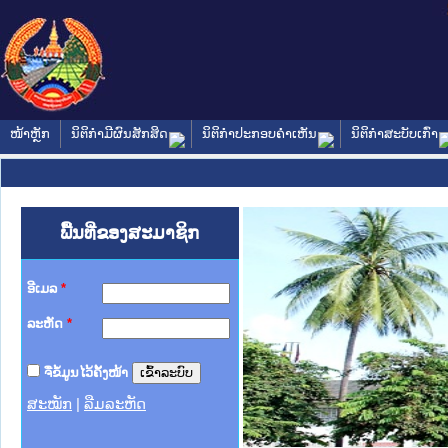
ໜ້າຫຼັກ
ນິຕິກໍາມີຜົນສັກສິດ
ນິຕິກໍາປະກອບຄໍາເຫັນ
ນິຕິກໍາສະບັບເກົ່າ
ພື້ນທີ່ຂອງສະມາຊິກ
ອີເມລ
*
ລະຫັດ
*
ຈື່ຂໍ້ມູນໄວ້ຄັ້ງໜ້າ
ສະໝັກ
|
ລືມລະຫັດ