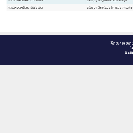
ກົດໝາຍວ່າດ້ວຍ ຫໍສະໝຸດ
ກະຊວງ ວັດທະນະທຳ ແລະ ການທ່ອ
ຈົດ​ໝາຍ​ເຫດ​ທ
ໂ
ສະ​ຫ