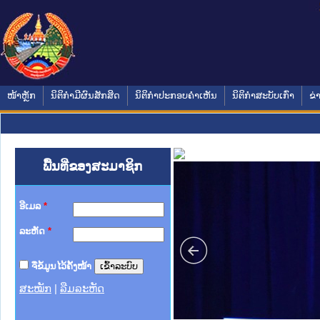
ໜ້າຫຼັກ
ນິຕິກໍາມີຜົນສັກສິດ
ນິຕິກໍາປະກອບຄໍາເຫັນ
ນິຕິກໍາສະບັບເກົ່າ
ຂ່
ພື້ນທີ່ຂອງສະມາຊິກ
ອີເມລ
*
ລະຫັດ
*
ຈື່ຂໍ້ມູນໄວ້ຄັ້ງໜ້າ
ສະໝັກ
|
ລືມລະຫັດ