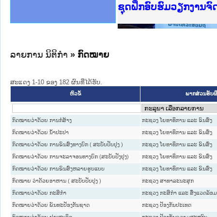
Ministry of Justice 
ເຜີຍແຜ່ວັບໄຊຈົດໝາຍເ
ກະຊວງຍຸຕິທຳ
ຊຸດຝຶກອົບຮົມວຽກງານຈ
ກອງປະຊຸມທົບທວນຄືນກາ
ຝຶກອົບຮົມ ຜູ່ປະສານງ
ຝຶກອົບຮົມ ຜູ່ປະສານງ
ເຜີຍແຜ່ແອັບກົດໝາຍລາ
ເຜີຍແຜ່ແອັບກົດໝາຍລາ
ຍົກລະດັບວຽກງານຈົດໝ
ຊຸດຝຶກອົບຮົມວຽກງານ
ລາຍການ ນິຕິກໍາ
» ກົດໝາຍ
ສະແດງ 1-10 ຂອງ 182 ຜົນທີ່ໄດ້ຮັບ.
ພາກສ່ວນຮັບ
ຫົວຂໍ້
ກົດໝາຍວ່າດ້ວຍ ການກໍ່ສ້າງ
ກະຊວງ ໂຍທາທິການ ແລະ ຂົນສົ່ງ
ກົດໝາຍວ່າດ້ວຍ ນ້ຳປະປາ
ກະຊວງ ໂຍທາທິການ ແລະ ຂົນສົ່ງ
ກົດໝາຍວ່າດ້ວຍ ການຂົນສົ່ງທາງບົກ ( ສະບັບປັບປຸງ )
ກະຊວງ ໂຍທາທິການ ແລະ ຂົນສົ່ງ
ກົດໝາຍວ່າດ້ວຍ ການຈະລາຈອນທາງບົກ (ສະບັບປັງປຸງ)
ກະຊວງ ໂຍທາທິການ ແລະ ຂົນສົ່ງ
ກົດໝາຍວ່າດ້ວຍ ການຂົນສົ່ງຫລາຍຮູບແບບ
ກະຊວງ ໂຍທາທິການ ແລະ ຂົນສົ່ງ
ກົດໝາຍ ວ່າດ້ວຍອາຫານ ( ສະບັບປັບປຸງ )
ກະຊວງ ສາທາລະນະສຸກ
ກົດໝາຍວ່າດ້ວຍ ກະສິກຳ
ກະຊວງ ກະສິກຳ ແລະ ສິ່ງແວດລ້ອ
ກົດໝາຍວ່າດ້ວຍ ພັນທະປ້ອງກັນຊາດ
ກະຊວງ ປ້ອງກັນປະເທດ
ກົດໝາຍວ່າດ້ວຍ ຢາເສບຕິດ
ກະຊວງ ປ້ອງກັນຄວາມສະຫງົບ