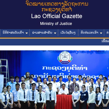
ນິຕິກໍາສະບັບເກົ່າ
ຂ່າວສານສໍາຄັນ
ເວັບໄຊອື່ນໆ
ຕິດຕໍ່ພວກເຮົາ
ກ
ເຊື່