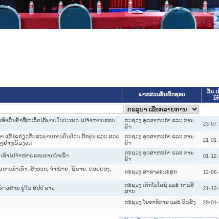
ເຜີຍແຜ່ວັ
ແອັບກົດໝາ
ວັນ-ເ
ພາກສ່ວນຮັບຜິດຊອບ
ນິຕ
ນຳເອົາສິນຄ້າທີ່ຜະລິດໄດ້ພາຍໃນປະເທດ ໄປຈຳໜ່າຍແທນ
ກະຊວງ ອຸດສາຫະກຳ ແລະ ການ
23-07
ຄ້າ
ກາ ແກ້ໄຂກ່ຽວກັບສະພາບການປັ່ນປ່ວນ ກັກຕຸນ ແລະ ສວຍ
ກະຊວງ ອຸດສາຫະກຳ ແລະ ການ
21-01
ຢ່າງເຂັ້ມງວດ
ຄ້າ
ກະຊວງ ອຸດສາຫະກຳ ແລະ ການ
ໃນ ເອົາໄປຈຳໜ່າຍແທນການນຳເຂົ້າ
01-12
ຄ້າ
ານນຳເຂົ້າ, ສົ່ງອອກ, ຈຳໜ່າຍ, ຊື້ຂາຍ, ຄອບຄອງ,
ກະຊວງ ສາທາລະນະສຸກ
12-06
ກະຊວງ ເຕັກໂນໂລຊີ ແລະ ການສື່
ຂ່າວສານ ຢູ່ໃນ ສປປ ລາວ
21-12
ສານ
ກະຊວງ ໂຍທາທິການ ແລະ ຂົນສົ່ງ
29-04