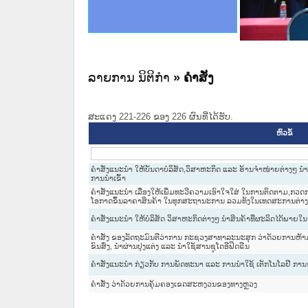
ce Lao PDR
ດໝາຍເຫດທາງລັດຖະການໃຫ້ຜູ້ປະສານງານ
ນການຈັດຕັ້ງປະຕິບັດວຽກງານຈົດໝາຍເຫດ
ສານງານວຽກງານຈົດໝາຍເຫດທາງລັດຖະການ
ສານງານວຽກງານຈົດໝາຍເຫດທາງລັດຖະການ
ດໝາຍລາວ ແລະ ເວັບໄຊຈົດໝາຍເຫດທາງ
ດໝາຍລາວ ແລະ ເວັບໄຊຈົດໝາຍເຫດທາງ
ກງານຈົດໝາຍເຫດທາງລັດຖະການ ໃຫ້ຜູ້
ກງານຈົດໝາຍເຫດທາງລັດຖະການ ໃຫ້ຜູ້
ທີ່ ວິທະຍາຄານສັນຕິບານປະຊາຊົນ
ທີ່ ວິທະຍາຄານຕຳຫຼວດປະຊາຊົນ
ານສະພາປະຊາຊົນ ພາກເໜືອ
ງານສະພາປະຊາຊົນ ພາກກາງ
ຂັ້ນແຂວງພາກເໜືອ
ສຳລັບ ພາກກາງ
ທາງລັດຖະການ
ສຳລັບ ພາກໃຕ້
ລາຍການ ນິຕິກໍາ
» ຄໍາສັ່ງ
ສະແດງ 221-226 ຂອງ 226 ຜົນທີ່ໄດ້ຮັບ.
ຫົວຂໍ້
ຄຳສັ່ງແນະນຳ ໃຫ້ບັນດາບໍລິສັດ,ວິສາຫະກິດ ແລະ ຮ້ານຈຳໜ່່າຍຕ່າງໆ 
ການນຳເຂົ້າ
ຄຳສັ່ງແນະນຳ ເລື່ອງໃຫ້ເພີ່ມທະວີຄວາມເອົາໃຈໃສ່ ໃນການຕິດຕາມ,ກວດ
ໂອກາດຂຶ້ນລາຄາສິນຄ້າ ໃນທຸກສະຖານະການ ລວມທັງໃນເທດສະການຕ່າງໆ
ຄຳສັ່ງແນະນຳ ໃຫ້ບໍລິສັດ ວິສາຫະກິດຕ່າງໆ ນຳສິນຄ້າທີ່ຜະລິດໄດ້ພາຍ
ຄຳສັ່ງ ຂອງລັດຖະມົນຕີວ່າການ ກະຊວງສາທາລະນະສຸກ ວ່າດ້ວຍການຫ້າມກ
ຂົນສົ່ງ, ນຳຜ່ານປຸງແຕ່ງ ແລະ ນຳໃຊ້ສານຊູໂດອີຟິດຣີນ
ຄຳສັ່ງແນະນຳ ກ່ຽວກັບ ການພັດທະນາ ແລະ ການນຳໃຊ້ ເຕັກໂນໂລຢີ ການ
ຄຳສັ່ງ ວ່າດ້ວຍການຄຸ້ມຄອງເຂດສະຫງວນຂອງທາງຫຼວງ