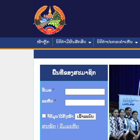
ໜ້າຫຼັກ
ນິຕິກໍາມີຜົນສັກສິດ
ນິຕິກໍາປະກອບຄໍາເຫັນ
ພື້ນທີ່ຂອງສະມາຊິກ
ອີເມລ
*
ລະຫັດ
*
ຈື່ຂໍ້ມູນໄວ້ຄັ້ງໜ້າ
ສະໝັກ
|
ລືມລະຫັດ