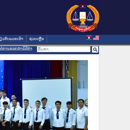
່ຽວກັບພວກເຮົາ
ຊ່ວຍເຫຼືອ
ອມຕໍ່ການຊອກຫານິຕິກຳ