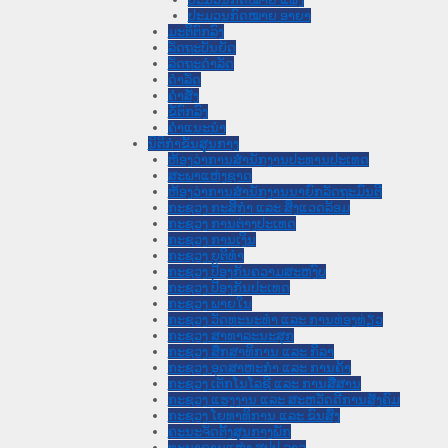
ປະມວນກົດໝາຍ ອາຍາ
ມະຕິຕົກລົງ
ລັດຖະບັນຍັດ
ລັດຖະດໍາລັດ
ດໍາລັດ
ຄໍາສັ່ງ
ຂໍ້ຕົກລົງ
ຄໍາແນະນໍາ
ນິຕິກໍາຂັ້ນສູນກາງ
ຫ້ອງວ່າການສໍານັກງານປະທານປະເທດ
ສະພາແຫ່ງຊາດ
ຫ້ອງວ່າການສຳນັກງານນາຍົກລັດຖະມົນຕີ
ກະຊວງ ກະສິກຳ ແລະ ສິ່ງແວດລ້ອມ
ກະຊວງ ການຕ່າງປະເທດ
ກະຊວງ ການເງິນ
ກະຊວງ ຍຸຕິທໍາ
ກະຊວງ ປ້ອງກັນຄວາມສະຫງົບ
ກະຊວງ ປ້ອງກັນປະເທດ
ກະຊວງ ພາຍໃນ
ກະຊວງ ວັດທະນະທຳ ແລະ ການທ່ອງທ່ຽວ
ກະຊວງ ສາທາລະນະສຸກ
ກະຊວງ ສຶກສາທິການ ແລະ ກິລາ
ກະຊວງ ອຸດສາຫະກຳ ແລະ ການຄ້າ
ກະຊວງ ເຕັກໂນໂລຊີ ແລະ ການສື່ສານ
ກະຊວງ ແຮງງານ ແລະ ສະຫວັດດີການສັງຄົມ
ກະຊວງ ໂຍທາທິການ ແລະ ຂົນສົ່ງ
ຄະນະຈັດຕັ້ງສູນກາງພັກ
ທະນາຄານແຫ່ງ ສປປ ລາວ