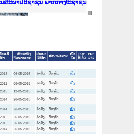
ີ່ ສະຖາບັນຍຸຕິທຳແຫ່ງຊາດ
ງານສະພາປະຊາຊົນ ພາກເໜືອ
ງລັດຖະການ
ັບ ພາກກາງ
ັບ ພາກໃຕ້
 ທີ່ ວິທະຍາຄານຕຳຫຼວດປະຊາຊົນ
ທີ່ ວິທະຍາຄານສັນຕິບານປະຊາຊົນ
້ນແຂວງພາກເໜືອ
ງານສະພາປະຊາຊົນ ພາກກາງ
ປະເພດ
ເນື້ອ
PDF
PDF
ດືອນ-ປີ
ເຜີຍແຜ່ລົງ
ສະຖານະພາບ
ອັງກິດ
ລາວ
ນິຕິກໍາ
ໃນ
ຕິກໍາ
ຈົດໝາຍເຫດ
ຄໍາສັ່ງ
ປັດຈຸບັນ
-2013
06-05-2015
ເບິ່ງ
ຄໍາສັ່ງ
ປັດຈຸບັນ
-2012
06-05-2015
ເບິ່ງ
-2015
12-05-2015
ຄໍາສັ່ງ
ປັດຈຸບັນ
ເບິ່ງ
ຄໍາສັ່ງ
ປັດຈຸບັນ
-2014
26-05-2015
ເບິ່ງ
ຄໍາສັ່ງ
ປັດຈຸບັນ
-2014
26-05-2015
ເບິ່ງ
-2011
26-05-2015
ຄໍາສັ່ງ
ປັດຈຸບັນ
ເບິ່ງ
-2011
26-05-2015
ຄໍາສັ່ງ
ປັດຈຸບັນ
ເບິ່ງ
-2014
26-05-2015
ຄໍາສັ່ງ
ປັດຈຸບັນ
ເບິ່ງ