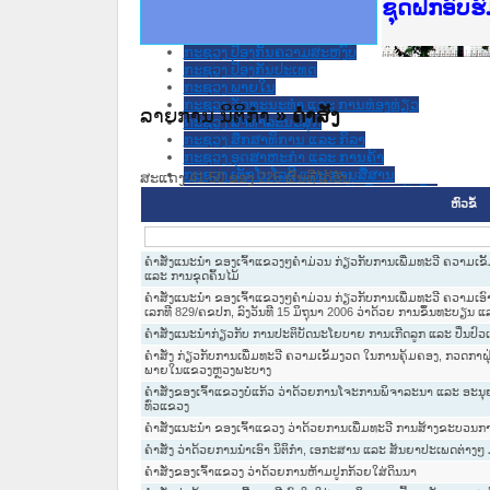
Ministry o
ເຜີຍແຜ່ວັ
ກະຊວງຍຸຕິ
ຊຸດຝຶກອົບ
ກອງປະຊຸມທ
ຝຶກອົບຮົມ
ຝຶກອົບຮົມ
ເຜີຍແຜ່ແອ
ເຜີຍແຜ່ແອ
ຍົກລະດັບວ
ຊຸດຝຶກອົບ
ກະຊວງ ການເງິນ
ກະຊວງ ຍຸຕິທໍາ
ກະຊວງ ປ້ອງກັນຄວາມສະຫງົບ
ກະຊວງ ປ້ອງກັນປະເທດ
ກະຊວງ ພາຍໃນ
ກະຊວງ ວັດທະນະທຳ ແລະ ການທ່ອງທ່ຽວ
ລາຍການ ນິຕິກໍາ
» ຄໍາສັ່ງ
ກະຊວງ ສາທາລະນະສຸກ
ກະຊວງ ສຶກສາທິການ ແລະ ກິລາ
ກະຊວງ ອຸດສາຫະກຳ ແລະ ການຄ້າ
ກະຊວງ ເຕັກໂນໂລຊີ ແລະ ການສື່ສານ
ສະແດງ 41-50 ຂອງ 226 ຜົນທີ່ໄດ້ຮັບ.
ກະຊວງ ແຮງງານ ແລະ ສະຫວັດດີການສັງຄົມ
ຫົວຂໍ້
ກະຊວງ ໂຍທາທິການ ແລະ ຂົນສົ່ງ
ຄະນະຈັດຕັ້ງສູນກາງພັກ
ທະນາຄານແຫ່ງ ສປປ ລາວ
ສະຫະພັນນັກຮົບເກົ່າແຫ່ງຊາດລາວ
ຄໍາສັ່ງແນະນໍາ ຂອງເຈົ້າແຂວງໆຄໍາມ່ວນ ກ່ຽວກັບການເພີ່ມທະວີ ຄວາມເ
ແລະ ການຂຸດຄົ້ນໄມ້
ສານປະຊາຊົນສູງສຸດ
ສູນກາງ ສະຫະພັນແມ່ຍິງລາວ
ຄໍາສັ່ງແນະນໍາ ຂອງເຈົ້າແຂວງໆຄໍາມ່ວນ ກ່ຽວກັບການເພີ່ມທະວີ ຄວາມເອົ
ເລກທີ 829/ຄຂປກ, ລົງວັນທີ 15 ມິຖຸນາ 2006 ວ່າດ້ວຍ ການຂຶ້ນທະບຽນ
ສູນກາງ ແນວລາວສ້າງຊາດ
ສູນກາງຊາວໜຸ່ມປະຊາຊົນປະຕິວັດລາວ
ຄໍາສັ່ງແນະນໍາກ່ຽວກັບ ການປະຕິບັດນະໂຍບາຍ ການເກີດລູກ ແລະ ປິ່ນປົວເດັກ
ສູນກາງສະຫະພັນກຳມະບານລາວ
ຄຳສັ່ງ ກ່ຽວກັບການເພີ່ມທະວີ ຄວາມເຂັ້ມງວດ ໃນການຄຸ້ມຄອງ, ກວດກາຝຸ
ອົງການ ກວດສອບແຫ່ງລັດ
ພາຍໃນແຂວງຫຼວງພະບາງ
ອົງການ ໄອຍະການປະຊາຊົນສູງສຸດ
ຄຳສັ່ງຂອງເຈົ້າແຂວງບໍ່ແກ້ວ ວ່າດ້ວຍການໂຈະການພິຈາລະນາ ແລະ ອະ
ອົງການກວດກາແຫ່ງລັດ
ທົ່ວແຂວງ
ອົງການກາແດງແຫ່ງຊາດລາວ
ຄຳສັ່ງແນະນຳ ຂອງເຈົ້າແຂວງ ວ່າດ້ວຍການເພີ່ມທະວີ ການສ້າງຂະບວ
ນິຕິກໍາຂັ້ນແຂວງ
ຄຳສັ່ງ ວ່າດ້ວຍການນຳເອົາ ນິຕິກຳ, ເອກະສານ ແລະ ສັນຍາປະເພດຕ່າງໆ
ນະ​ຄອນ​ຫລວງວຽງຈັນ
ແຂວງ ຄໍາມ່ວນ
ຄຳສັ່ງຂອງເຈົ້າແຂວງ ວ່າດ້ວຍການຫ້າມປູກກ້ວຍໃສ່ດິນນາ
ແຂວງ ຈໍາປາສັກ