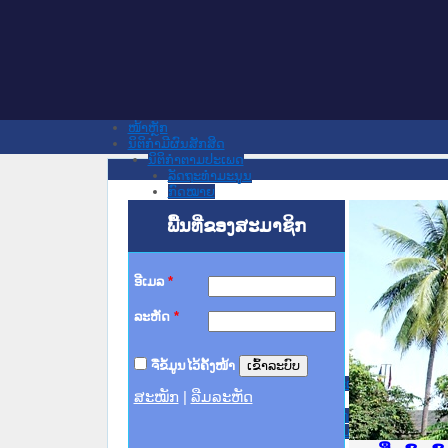
ໜ້າຫຼັກ
ນິຕິກໍາມີຜົນສັກສິດ
ນິຕິກໍາຕາມປະເພດ
ລັດຖະທໍາມະນູນ
ກົດໝາຍ
ກົດໝາຍ
ພື້ນທີ່ຂອງສະມາຊິກ
ປະມວນກົດໝາຍ ແພ່ງ
ປະມວນກົດໝາຍ ອາຍາ
ມະຕິຕົກລົງ
ລັດຖະບັນຍັດ
ອີເມລ
*
ລັດຖະດໍາລັດ
ດໍາລັດ
ລະຫັດ
*
ຄໍາສັ່ງ
ຂໍ້ຕົກລົງ
ຄໍາແນະນໍາ
ຈື່ຂໍ້ມູນໄວ້ຄັ້ງໜ້າ
ນິຕິກໍາຂັ້ນສູນກາງ
ຫ້ອງວ່າການສໍານັກງານປະທານປະເທດ
ສະໝັກ
|
ລືມລະຫັດ
ສະພາແຫ່ງຊາດ
ຫ້ອງວ່າການສຳນັກງານນາຍົກລັດຖະມົນຕີ
ກະຊວງ ກະສິກຳ ແລະ ສິ່ງແວດລ້ອມ
ກະຊວງ ການຕ່າງປະເທດ