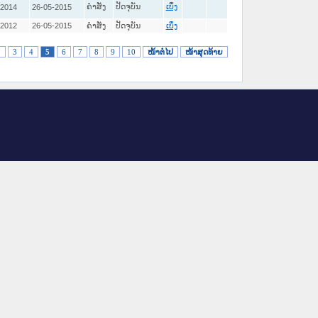
ຄໍາສັ່ງ
ປັດຈຸບັນ
-2014
26-05-2015
ເບິ່ງ
-2012
26-05-2015
ຄໍາສັ່ງ
ປັດຈຸບັນ
ເບິ່ງ
2
3
4
5
6
7
8
9
10
ໜ້າຕໍ່ໄປ
ໜ້າສຸດທ້າຍ