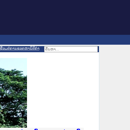
ເຊື່ອມຕໍ່ການຊອກຫານິຕິກຳ