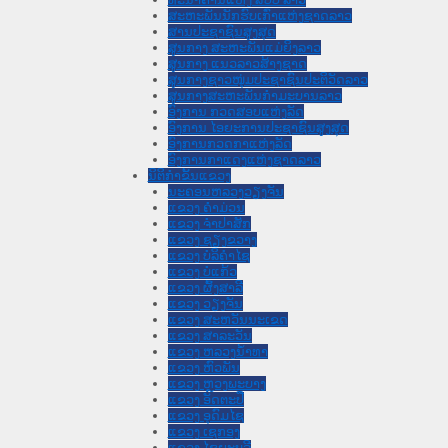
ສະຫະພັນນັກຮົບເກົ່າແຫ່ງຊາດລາວ
ສານປະຊາຊົນສູງສຸດ
ສູນກາງ ສະຫະພັນແມ່ຍິງລາວ
ສູນກາງ ແນວລາວສ້າງຊາດ
ສູນກາງຊາວໜຸ່ມປະຊາຊົນປະຕິວັດລາວ
ສູນກາງສະຫະພັນກຳມະບານລາວ
ອົງການ ກວດສອບແຫ່ງລັດ
ອົງການ ໄອຍະການປະຊາຊົນສູງສຸດ
ອົງການກວດກາແຫ່ງລັດ
ອົງການກາແດງແຫ່ງຊາດລາວ
ນິຕິກໍາຂັ້ນແຂວງ
ນະ​ຄອນ​ຫລວງວຽງຈັນ
ແຂວງ ຄໍາມ່ວນ
ແຂວງ ຈໍາປາສັກ
ແຂວງ ຊຽງຂວາງ
ແຂວງ ບໍລິຄໍາໄຊ
ແຂວງ ບໍ່ແກ້ວ
ແຂວງ ຜົ້ງສາລີ
ແຂວງ ວຽງຈັນ
ແຂວງ ສະຫວັນນະເຂດ
ແຂວງ ສາລະວັນ
ແຂວງ ຫລວງນໍ້າທາ
ແຂວງ ຫົວພັນ
ແຂວງ ຫຼວງພະບາງ
ແຂວງ ອັດຕະປື
ແຂວງ ອຸດົມໄຊ
ແຂວງ ເຊກອງ
ແຂວງ ໄຊຍະບູລີ