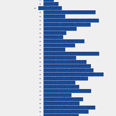
ຄໍາແນະນໍາ
ນິຕິກຳຂັ້ນສູນກາງ
ຫ້ອງວ່າການສໍານັກງານປະທານປະເທດ
ສະພາແຫ່ງຊາດ
ຫ້ອງວ່າການສຳນັກງານນາຍົກລັດຖະມົນຕີ
ກະຊວງ ກະສິກຳ ແລະ ສິ່ງແວດລ້ອມ
ກະຊວງ ການຕ່າງປະເທດ
ກະຊວງ ການເງິນ
ກະຊວງ ຍຸຕິທໍາ
ກະຊວງ ປ້ອງກັນຄວາມສະຫງົບ
ກະຊວງ ປ້ອງກັນປະເທດ
ກະຊວງ ພາຍໃນ
ກະຊວງ ວັດທະນະທຳ ແລະ ການທ່ອງທ່ຽວ
ກະຊວງ ສາທາລະນະສຸກ
ກະຊວງ ສຶກສາທິການ ແລະ ກິລາ
ກະຊວງ ອຸດສາຫະກຳ ແລະ ການຄ້າ
ກະຊວງ ເຕັກໂນໂລຊີ ແລະ ການສື່ສານ
ກະຊວງ ແຮງງານ ແລະ ສະຫວັດດີການສັງຄົມ
ກະຊວງ ໂຍທາທິການ ແລະ ຂົນສົ່ງ
ຄະນະຈັດຕັ້ງສູນກາງພັກ
ທະນາຄານແຫ່ງ ສປປ ລາວ
ສະຫະພັນນັກຮົບເກົ່າແຫ່ງຊາດລາວ
ສານປະຊາຊົນສູງສຸດ
ສູນກາງ ສະຫະພັນແມ່ຍິງລາວ
ສູນກາງ ແນວລາວສ້າງຊາດ
ສູນກາງຊາວໜຸ່ມປະຊາຊົນປະຕິວັດລາວ
ສູນກາງສະຫະພັນກຳມະບານລາວ
ອົງການ ກວດສອບແຫ່ງລັດ