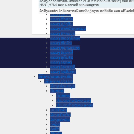
ຄຳສັ່ງ ວ່າດ້ວຍການເພີ້ມທະວີເອົາໃຈໃສ່ ການຕິດຕາມເຝົ້າລະວັງ ແລະ
ແຂວງ ຊຽງຂວາງ
H5N1,H7N9 ແລະ ພະຍາດສັດຕາມລະດູການ
ແຂວງ ບໍລິຄໍາໄຊ
ຄຳສັ່ງແນະນຳ ວ່າດ້ວຍການເພີ່ມທະວີວຽກງານ ສະກັດກັ້ນ ແລະ ແກ້ໄຂປະກ
ແຂວງ ບໍ່ແກ້ວ
ແຂວງ ຜົ້ງສາລີ
ແຂວງ ວຽງຈັນ
ແຂວງ ສະຫວັນນະເຂດ
ແຂວງ ສາລະວັນ
ແຂວງ ຫລວງນໍ້າທາ
ແຂວງ ຫົວພັນ
ແຂວງ ຫຼວງພະບາງ
ແຂວງ ອັດຕະປື
ແຂວງ ອຸດົມໄຊ
ແຂວງ ເຊກອງ
ແຂວງ ໄຊຍະບູລີ
ແຂວງ ໄຊສົມບູນ
ນິຕິກໍາປະກອບຄໍາເຫັນ
ນິຕິກໍາຕາມປະເພດ
ລັດຖະທໍາມະນູນ
ກົດໝາຍ
ກົດໝາຍ
ປະມວນກົດໝາຍ ແພ່ງ
ປະມວນກົດໝາຍ ອາຍາ
ມະຕິຕົກລົງ
ລັດຖະບັນຍັດ
ລັດຖະດໍາລັດ
ດໍາລັດ
ຄໍາສັ່ງ
ຂໍ້ຕົກລົງ