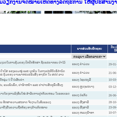
f Justice Lao PDR
ບໄຊຈົດໝາຍເຫດທາງລັດຖະການ ແລະ ແອັບກົດໝາຍລາວ ທ
ທຳ
ຮົມວຽກງານຈົດໝາຍເຫດທາງລັດຖະການ ໃຫ້ຜູ້ປະສານ
ົບທວນຄືນການຈັດຕັ້ງປະຕິບັດວຽກງານຈົດໝາຍເຫດທາ
 ຜູ່ປະສານງານວຽກງານຈົດໝາຍເຫດທາງລັດຖະການ ສຳລ
 ຜູ່ປະສານງານວຽກງານຈົດໝາຍເຫດທາງລັດຖະການ ສຳລ
ັບກົດໝາຍລາວ ແລະ ເວັບໄຊຈົດໝາຍເຫດທາງລັດຖະການ
ັບກົດໝາຍລາວ ແລະ ເວັບໄຊຈົດໝາຍເຫດທາງລັດຖະການ 
ຽກງານຈົດໝາຍເຫດທາງລັດຖະການໃຫ້ຜູ້ປະສານງານຂັ
ຮົມວຽກງານຈົດໝາຍເຫດທາງລັດຖະການ ໃຫ້ຜູ້ປະສານ
ວັນ-ເ
ພາກສ່ວນຮັບຜິດຊອບ
ນິ
ຂັ້ມງວດໃນການຄຸ້ມຄອງ ປົກປັກຮັກສາ ຊັບພະຍາກອນ ປ່າໄມ້
ແຂວງ ຄໍາມ່ວນ
29-01
າໃຈໃສ່ ຂອງລວມໝູ່ ແລະ ບຸກຄົນ ໃນການປະຕິບັດຂໍ້ກໍານົດ
ແຂວງ ຄໍາມ່ວນ
21-06
 ແລະ ຄຸ້ມຄອງ ຍານພາຫະນະຂົນສົ່ງ ທາງບົກ ໃນ ສປປ ລາວ
ລຸ່ມ 5 ປີ ບໍ່ເສັຍຄ່າ
ແຂວງ ໄຊຍະບູລີ
10-03
່ນ, ແນວພັນພືດ, ຢາຂ້າຫຍ້າ ແລະ ຢາປາບສັດຕູພືດອື່ນໆ
ແຂວງ ຫຼວງພະບາງ
03-12
ນຸຍາດໂຄງການລົງທຶນໃໝ່ ສຳລັບການປູກກ້ວຍຫອມ ໃນຂອບເຂດ
ແຂວງ ບໍ່ແກ້ວ
26-06
ນການ ຮັກສາຄວາມສະອາດ ຈົບງາມໃນທົ່ວແຂວງ
ແຂວງ ຜົ້ງສາລີ
28-10
 ມາຢັ້ງຢືນຄວາມຖືກຕ້ອງ ທາງດ້ານກົດໝາຍ
ແຂວງ ຜົ້ງສາລີ
23-09
ແຂວງ ຫລວງນໍ້າທາ
10-07