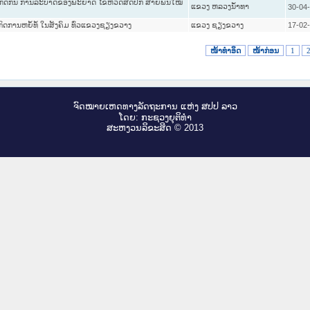
 ສະກັດກັ້ນ ການລະບາດຂອງພະຍາດ ໄຂ້ຫວັດສັດປີກ ສາຍພັນໃໝ່
ແຂວງ ຫລວງນໍ້າທາ
30-04
ົດການຫຍໍ້ທໍ້ ໃນສັງຄົມ ທົ່ວແຂວງຊຽງຂວາງ
ແຂວງ ຊຽງຂວາງ
17-02
ໜ້າທໍາອິດ
ໜ້າກ່ອນ
1
ຈົດ​ໝາຍ​ເຫດ​ທາງ​ລັດ​ຖະ​ການ ແຫ່ງ ສ​ປ​ປ ລາວ
ໂດຍ: ກະ​ຊວງຍຸ​ຕິ​ທຳ
ສະ​ຫງວນ​ລິ​ຂະ​ສິດ © 2013