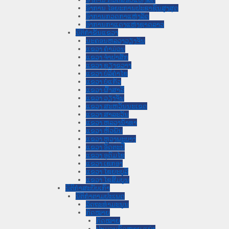
ອົງການ ໄອຍະການປະຊາຊົນສູງສຸດ
ອົງການກວດກາແຫ່ງລັດ
ອົງການກາແດງແຫ່ງຊາດລາວ
ນິຕິກໍາຂັ້ນແຂວງ
ນະ​ຄອນ​ຫລວງວຽງຈັນ
ແຂວງ ຄໍາມ່ວນ
ແຂວງ ຈໍາປາສັກ
ແຂວງ ຊຽງຂວາງ
ແຂວງ ບໍລິຄໍາໄຊ
ແຂວງ ບໍ່ແກ້ວ
ແຂວງ ຜົ້ງສາລີ
ແຂວງ ວຽງຈັນ
ແຂວງ ສະຫວັນນະເຂດ
ແຂວງ ສາລະວັນ
ແຂວງ ຫລວງນໍ້າທາ
ແຂວງ ຫົວພັນ
ແຂວງ ຫຼວງພະບາງ
ແຂວງ ອັດຕະປື
ແຂວງ ອຸດົມໄຊ
ແຂວງ ເຊກອງ
ແຂວງ ໄຊຍະບູລີ
ແຂວງ ໄຊສົມບູນ
ນິຕິກໍາສະບັບເກົ່າ
ນິຕິກຳຕາມປະເພດ
ລັດຖະທໍາມະນູນ
ກົດໝາຍ
ກົດໝາຍ
ປະມວນກົດໝາຍ ແພ່ງ