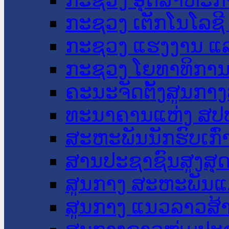
ກະຊວງ ເຕັກໂນໂລຊີ
ກະຊວງ ແຮງງານ ແລ
ກະຊວງ ໂຍທາທິການ 
ຄະນະຈັດຕັ້ງສູນກາງ
ທະນາຄານແຫ່ງ ສປ
ສະຫະພັນນັກຮົບເກົ
ສານປະຊາຊົນສູງສຸ
ສູນກາງ ສະຫະພັນແ
ສູນກາງ ແນວລາວສ້