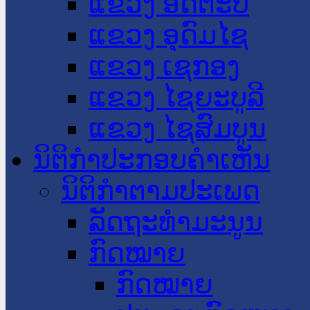
ແຂວງ ອັດຕະປື
ແຂວງ ອຸດົມໄຊ
ແຂວງ ເຊກອງ
ແຂວງ ໄຊຍະບູລີ
ແຂວງ ໄຊສົມບູນ
ນິຕິກໍາປະກອບຄໍາເຫັນ
ນິຕິກໍາຕາມປະເພດ
ລັດຖະທໍາມະນູນ
ກົດໝາຍ
ກົດໝາຍ