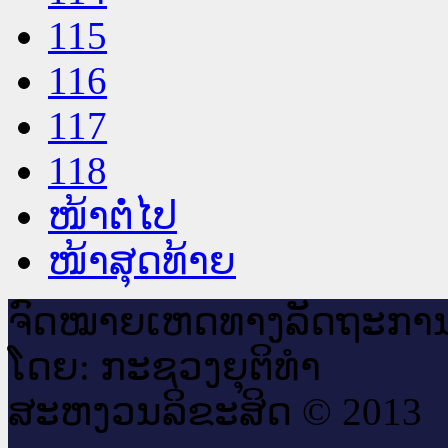
115
116
117
118
ໜ້າຕໍ່ໄປ
ໜ້າສຸດທ້າຍ
ຈົດ​ໝາຍ​ເຫດ​ທາງ​ລັດ​ຖະ​ກາ
ໂດຍ: ກະ​ຊວງຍຸ​ຕິ​ທຳ
ສະ​ຫງວນ​ລິ​ຂະ​ສິດ © 2013