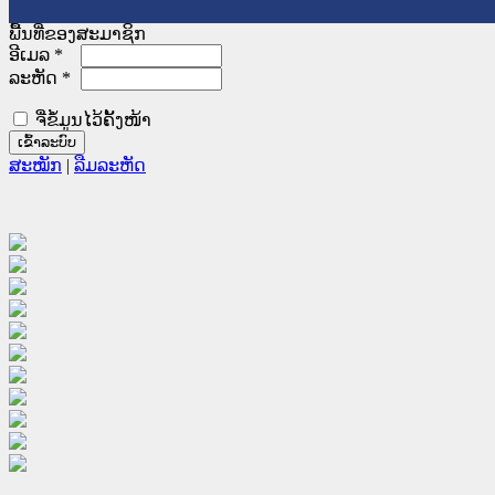
ພື້ນທີ່ຂອງສະມາຊິກ
ອີເມລ
*
ລະຫັດ
*
ຈື່ຂໍ້ມູນໄວ້ຄັ້ງໜ້າ
ສະໝັກ
|
ລືມລະຫັດ