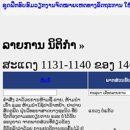
Ministry of Justice Lao PDR
ເຜີຍແຜ່ວັບໄຊຈົດໝາຍເຫດທາງລັດຖະການ ແລະ ແອັບກ
ກະຊວງຍຸຕິທຳ
ຊຸດຝຶກອົບຮົມວຽກງານຈົດໝາຍເຫດທາງລັດຖະການ ໃ
ກອງປະຊຸມທົບທວນຄືນການຈັດຕັ້ງປະຕິບັດວຽກງານຈ
ຝຶກອົບຮົມ ຜູ່ປະສານງານວຽກງານຈົດໝາຍເຫດທາງລັ
ຝຶກອົບຮົມ ຜູ່ປະສານງານວຽກງານຈົດໝາຍເຫດທາງລັດ
ເຜີຍແຜ່ແອັບກົດໝາຍລາວ ແລະ ເວັບໄຊຈົດໝາຍເຫດທ
ເຜີຍແຜ່ແອັບກົດໝາຍລາວ ແລະ ເວັບໄຊຈົດໝາຍເຫດທາ
ຍົກລະດັບວຽກງານຈົດໝາຍເຫດທາງລັດຖະການໃຫ້ຜູ້
ຊຸດຝຶກອົບຮົມວຽກງານຈົດໝາຍເຫດທາງລັດຖະການ ໃ
ລາຍການ ນິຕິກໍາ
»
ສະແດງ 1131-1140 ຂອງ 1468
ຫົວຂໍ້
ພາກສ່ວນຮັ
ຄຳສັ່ງ ວ່າດ້ວຍການຫ້າມຊື້-ຂາຍ, ຫ້າມນຳ
ເຂົ້າ ແລະ ຫ້າມນຳໃຊ້ຢາຂ້າຫຍ້າ, ຢາປາບ
ສັດຕູພືດ ຝຸ່ນວິທະຍາສາດບາງຊະນິດ ທີ່ບໍ່
ແຂວງ ບໍ່ແກ້ວ
ຖືກຕ້ອງຕາມລະບຽບການ ແລະ ບໍ່ໄດ້ຮັບ
ອະນຸຍາດ ຈາກພາກສ່ວນທີ່ກ່ຽວຂ້ອງ
ຂໍ້ຕົກລົງວ່າດ້ວຍ ການຢຸດຕິການຂຸດຄົ້ນໄມ້ ຢູ່