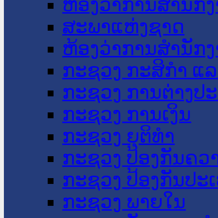
ຫ້ອງວ່າການສໍານັ
ສະພາແຫ່ງຊາດ
ຫ້ອງວ່າການສຳນັກງ
ກະຊວງ ກະສິກຳ ແລະ
ກະຊວງ ການຕ່າງປ
ກະຊວງ ການເງິນ
ກະຊວງ ຍຸຕິທໍາ
ກະຊວງ ປ້ອງກັນຄວ
ກະຊວງ ປ້ອງກັນປະ
ກະຊວງ ພາຍໃນ