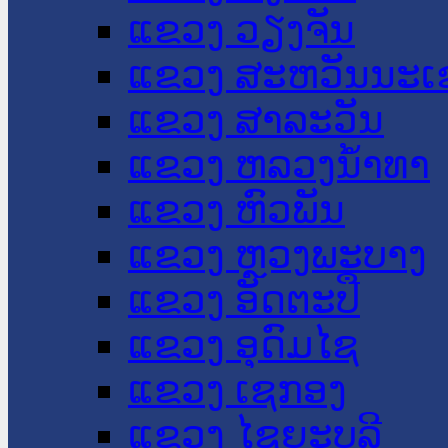
ແຂວງ ວຽງຈັນ
ແຂວງ ສະຫວັນນະເ
ແຂວງ ສາລະວັນ
ແຂວງ ຫລວງນໍ້າທາ
ແຂວງ ຫົວພັນ
ແຂວງ ຫຼວງພະບາງ
ແຂວງ ອັດຕະປື
ແຂວງ ອຸດົມໄຊ
ແຂວງ ເຊກອງ
ແຂວງ ໄຊຍະບູລີ