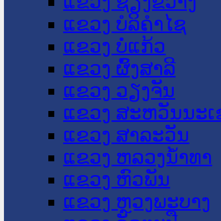
ແຂວງ ຊຽງຂວາງ
ແຂວງ ບໍລິຄໍາໄຊ
ແຂວງ ບໍ່ແກ້ວ
ແຂວງ ຜົ້ງສາລີ
ແຂວງ ວຽງຈັນ
ແຂວງ ສະຫວັນນະເ
ແຂວງ ສາລະວັນ
ແຂວງ ຫລວງນໍ້າທາ
ແຂວງ ຫົວພັນ
ແຂວງ ຫຼວງພະບາງ