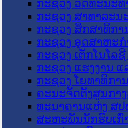
ກະຊວງ ວັດທະນະທຳ
ກະຊວງ ສາທາລະນະ
ກະຊວງ ສຶກສາທິການ
ກະຊວງ ອຸດສາຫະກຳ
ກະຊວງ ເຕັກໂນໂລຊີ
ກະຊວງ ແຮງງານ ແລ
ກະຊວງ ໂຍທາທິການ 
ຄະນະຈັດຕັ້ງສູນກາງ
ທະນາຄານແຫ່ງ ສປ
ສະຫະພັນນັກຮົບເກົ