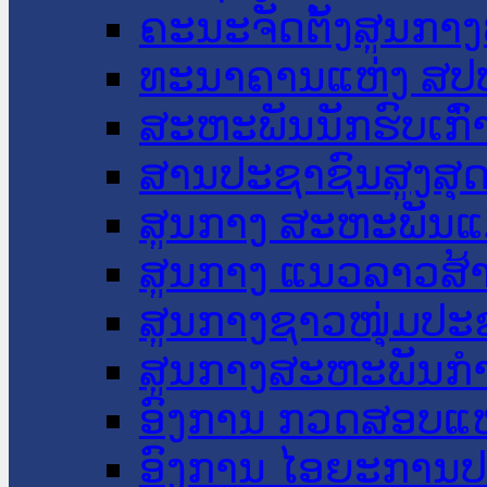
ຄະນະຈັດຕັ້ງສູນກາງ
ທະນາຄານແຫ່ງ ສປ
ສະຫະພັນນັກຮົບເກົ
ສານປະຊາຊົນສູງສຸ
ສູນກາງ ສະຫະພັນແ
ສູນກາງ ແນວລາວສ້
ສູນກາງຊາວໜຸ່ມປະ
ສູນກາງສະຫະພັນກ
ອົງການ ກວດສອບແຫ
ອົງການ ໄອຍະການປ