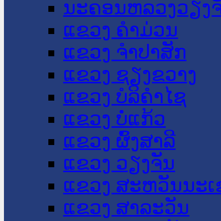
ນະ​ຄອນ​ຫລວງວຽງຈ
ແຂວງ ຄໍາມ່ວນ
ແຂວງ ຈໍາປາສັກ
ແຂວງ ຊຽງຂວາງ
ແຂວງ ບໍລິຄໍາໄຊ
ແຂວງ ບໍ່ແກ້ວ
ແຂວງ ຜົ້ງສາລີ
ແຂວງ ວຽງຈັນ
ແຂວງ ສະຫວັນນະເ
ແຂວງ ສາລະວັນ