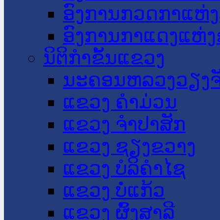
ອົງການກວດກາແຫ່ງ
ອົງການກາແດງແຫ່
ນິຕິກໍາຂັ້ນແຂວງ
ນະ​ຄອນ​ຫລວງວຽງຈ
ແຂວງ ຄໍາມ່ວນ
ແຂວງ ຈໍາປາສັກ
ແຂວງ ຊຽງຂວາງ
ແຂວງ ບໍລິຄໍາໄຊ
ແຂວງ ບໍ່ແກ້ວ
ແຂວງ ຜົ້ງສາລີ