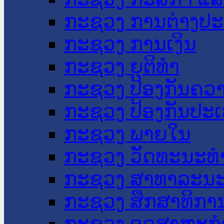
ກະຊວງ ການຕ່າງປ
ກະຊວງ ການເງິນ
ກະຊວງ ຍຸຕິທໍາ
ກະຊວງ ປ້ອງກັນຄວ
ກະຊວງ ປ້ອງກັນປະ
ກະຊວງ ພາຍໃນ
ກະຊວງ ວັດທະນະທຳ
ກະຊວງ ສາທາລະນະ
ກະຊວງ ສຶກສາທິການ
ກະຊວງ ອຸດສາຫະກຳ