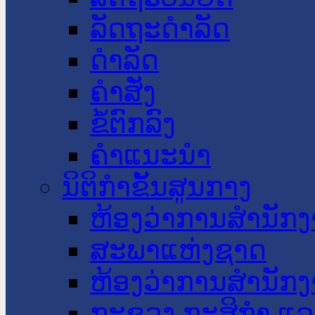
ລັດຖະດໍາລັດ
ດໍາລັດ
ຄໍາສັ່ງ
ຂໍ້ຕົກລົງ
ຄໍາແນະນໍາ
ນິຕິກໍາຂັ້ນສູນກາງ
ຫ້ອງວ່າການສໍານັ
ສະພາແຫ່ງຊາດ
ຫ້ອງວ່າການສຳນັກງ
ກະຊວງ ກະສິກຳ ແລະ