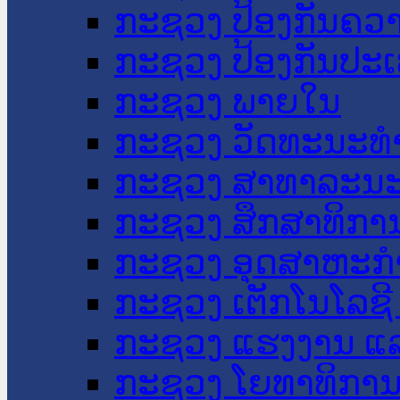
ກະຊວງ ປ້ອງກັນຄວ
ກະຊວງ ປ້ອງກັນປະ
ກະຊວງ ພາຍໃນ
ກະຊວງ ວັດທະນະທຳ
ກະຊວງ ສາທາລະນະ
ກະຊວງ ສຶກສາທິການ
ກະຊວງ ອຸດສາຫະກຳ
ກະຊວງ ເຕັກໂນໂລຊີ
ກະຊວງ ແຮງງານ ແລ
ກະຊວງ ໂຍທາທິການ 