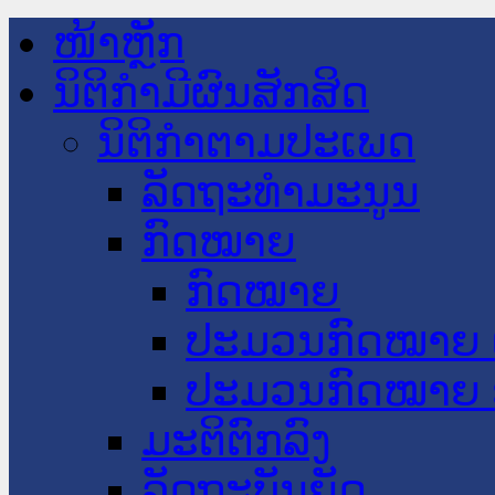
ໜ້າຫຼັກ
ນິຕິກໍາມີຜົນສັກສິດ
ນິຕິກໍາຕາມປະເພດ
ລັດຖະທໍາມະນູນ
ກົດໝາຍ
ກົດໝາຍ
ປະມວນກົດໝາຍ 
ປະມວນກົດໝາຍ 
ມະຕິຕົກລົງ
ລັດຖະບັນຍັດ