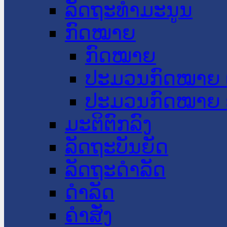
ລັດຖະທໍາມະນູນ
ກົດໝາຍ
ກົດໝາຍ
ປະມວນກົດໝາຍ 
ປະມວນກົດໝາຍ 
ມະຕິຕົກລົງ
ລັດຖະບັນຍັດ
ລັດຖະດໍາລັດ
ດໍາລັດ
ຄໍາສັ່ງ