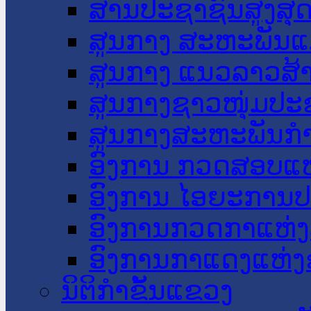
ສານປະຊາຊົນສູງສຸ
ສູນກາງ ສະຫະພັນແ
ສູນກາງ ແນວລາວສ້
ສູນກາງຊາວໜຸ່ມປະ
ສູນກາງສະຫະພັນກ
ອົງການ ກວດສອບແຫ
ອົງການ ໄອຍະການປ
ອົງການກວດກາແຫ່ງ
ອົງການກາແດງແຫ່
ນິຕິກໍາຂັ້ນແຂວງ