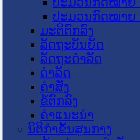
ປະມວນກົດໝາຍ 
ປະມວນກົດໝາຍ 
ມະຕິຕົກລົງ
ລັດຖະບັນຍັດ
ລັດຖະດໍາລັດ
ດໍາລັດ
ຄໍາສັ່ງ
ຂໍ້ຕົກລົງ
ຄໍາແນະນໍາ
ນິຕິກຳຂັ້ນສູນກາງ