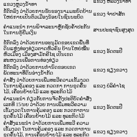
ແຂວງ ຫລວງນໍ້າທາ
ແຂວງຫຼວງນໍ້າທາ
ຂໍ້ຕົກລົງ ວ່າດ້ວຍການຮັບຮອງນາມມະຍົດບ້ານ
ແຂວງ ຈໍາປາສັກ
ໃຫຍ່ກາຍເປັນຕົວເມືອງນ້ອຍໃນຊົນນະບົດ
ຄຳແນະນຳ ການພິຈາລະນາຫຼັກຊັບຄ້ຳປະກັນ
ສານປະຊາຊົນສູງສຸດ
ໃນການກູ້ຢືມເງິນ
ຂໍ້ຕົກລົງ ວ່າດ້ວຍການອະນຸມັດຂອບເຂດພື້ນທີ່
ດິນແຫຼ່ງທ່ອງທ່ຽວຕາດຫົວຄົນ ບ້ານໃຫຍ່ໝື່ນ
ແຂວງ ອັດຕະປື
ຫົວເມືອງ ເມືອງສາມັກຄີໄຊ ເປັນເຂດ
ສະຫງວນເພື່ອການທ່ອງທ່ຽວ
ຂໍ້ຕົກລົງ ວ່າດ້ວຍການກຳນົດຂອບເຂດ
ແຂວງ ຊຽງຂວາງ
ພັດທະນາທີ່ດິນອ່າງນ້ຳກັດ
ຄຳສັ່ງ ວ່າດ້ວຍການເພີ່ມທະວີຄວາມເຂັ້ມງວດ
ໃນການຄຸ້ມຄອງ ແລະ ກວດກາ ການຂຸດຄົ້ນ
ແຂວງ ບໍລິຄໍາໄຊ
ໄມ້, ເຄື່ອນຍ້າຍໄມ້ ແລະ ທຸລະກິດໄມ້
ຄຳແນະນຳ ກ່ຽວກັບການຈັດຕັ້ງປະຕິບັດຄຳສັ່ງ
ເລກທີ 15/ນຍ ວ່າດ້ວຍ ການເພີ່ມທະວີຄວາມ
ແຂວງ ອັດຕະປື
ເຂັ້ມງວດໃນການຄຸ້ມຄອງ ແລະ ກວດກາການ
ຂຸດຄົ້ນໄມ້ ເຄື່ອນຍ້າຍໄມ້ ແລະ ທຸລະກິດໄມ້
ຄຳສັ່ງແນະນຳ ວ່າດ້ວຍການເພີ່ມທະວີ ຄວາມ
ເຂັ້ມງວດ ໃນການຄຸ້ມຄອງ ແລະ ກວດກາການ
ແຂວງ ຊຽງຂວາງ
ຂຸດຄົ້ນໄມ້, ການເຄື່ອນຍ້າຍໄມ້ ແລະ ທຸລະກິດ