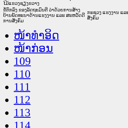
ໄມ້ແຂວງຊຽງຂວາງ
ຂໍ້ຕົກລົງ ຂອງລັດຖະມົນຕີ ວ່າດ້ວຍການສ້າງ
ກະຊວງ ແຮງງານ ແລະ
ບ້ານພັດທະນາດ້ານແຮງງານ ແລະ ສະຫວັດດີ
ສັງຄົມ
ການສັງຄົມ
ໜ້າທໍາອິດ
ໜ້າກ່ອນ
109
110
111
112
113
114