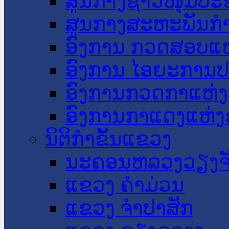
ສູນກາງຊາວໜຸ່ມປະ
ສູນກາງສະຫະພັນກ
ອົງການ ກວດສອບແຫ
ອົງການ ໄອຍະການປ
ອົງການກວດກາແຫ່ງ
ອົງການກາແດງແຫ່
ນິຕິກໍາຂັ້ນແຂວງ
ນະ​ຄອນ​ຫລວງວຽງຈ
ແຂວງ ຄໍາມ່ວນ
ແຂວງ ຈໍາປາສັກ