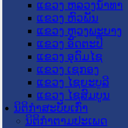
ແຂວງ ຫລວງນໍ້າທາ
ແຂວງ ຫົວພັນ
ແຂວງ ຫຼວງພະບາງ
ແຂວງ ອັດຕະປື
ແຂວງ ອຸດົມໄຊ
ແຂວງ ເຊກອງ
ແຂວງ ໄຊຍະບູລີ
ແຂວງ ໄຊສົມບູນ
ນິຕິກໍາສະບັບເກົ່າ
ນິຕິກຳຕາມປະເພດ