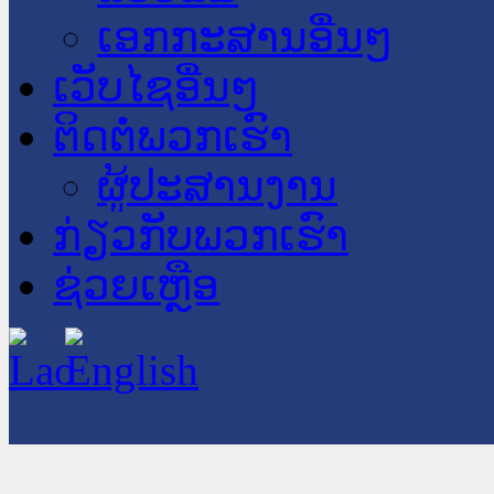
ເອກກະສານອື່ນໆ
ເວັບໄຊອື່ນໆ
ຕິດຕໍ່ພວກເຮົາ
ຜູ້ປະສານງານ
ກ່ຽວກັບພວກເຮົາ
ຊ່ວຍເຫຼືອ