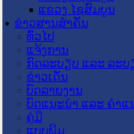
ແຂວງ ໄຊສົມບູນ
ຂ່າວສານສໍາຄັນ
​ທົ່ວ​ໄປ
ແຈ້ງການ
ກົດລະບຽບ ແລະ ລະບ
ຂ່າວເດັ່ນ
ບົດລາຍງານ
ບົດແນະນໍາ ແລະ ຄໍາແ
ຄູ່ມື
ແບບພີມ