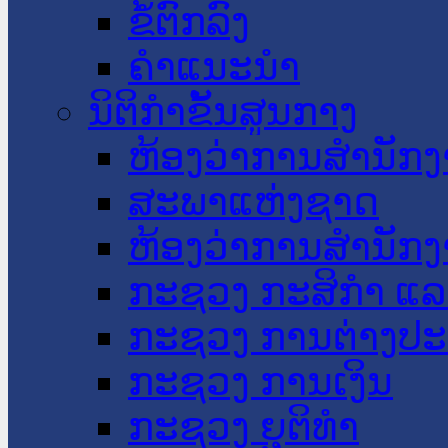
ຂໍ້ຕົກລົງ
ຄໍາແນະນໍາ
ນິຕິກໍາຂັ້ນສູນກາງ
ຫ້ອງວ່າການສໍານັ
ສະພາແຫ່ງຊາດ
ຫ້ອງວ່າການສຳນັກງ
ກະຊວງ ກະສິກຳ ແລະ
ກະຊວງ ການຕ່າງປ
ກະຊວງ ການເງິນ
ກະຊວງ ຍຸຕິທໍາ