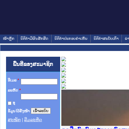
ໜ້າຫຼັກ
ນິຕິກໍາມີຜົນສັກສິດ
ນິຕິກໍາປະກອບຄໍາເຫັນ
ນິຕິກໍາສະບັບເກົ່າ
ຂ່
ພື້ນທີ່ຂອງສະມາຊິກ
ອີເມລ
*
ລະຫັດ
*
ຈື່
ຂໍ້ມູນໄວ້ຄັ້ງໜ້າ
ສະໝັກ
|
ລືມລະຫັດ