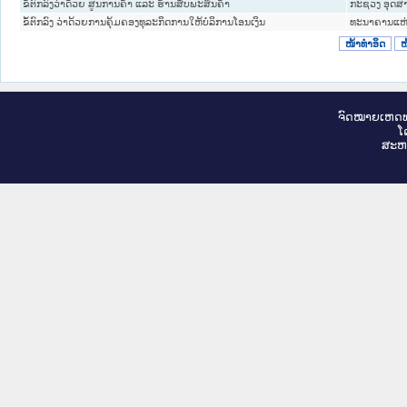
ຂໍ້ຕົກລົງວ່າດ້ວຍ ສູນການຄ້າ ແລະ ຮ້ານສັບພະສິນຄ້າ
ກະຊວງ ອຸດສ
ຂໍ້ຕົກລົງ ວ່າດ້ວຍການຄຸ້ມຄອງທຸລະກິດການໃຫ້ບໍລິການໂອນເງິນ
ທະນາຄານແຫ່
ໜ້າທໍາອິດ
ໜ
ຈົດ​ໝາຍ​ເຫດ​ທ
ໂ
ສະ​ຫ