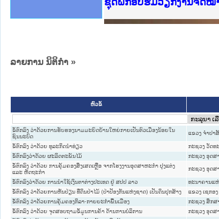
Ministry of Justice Lao
ເຜີຍແຜ່ວັບໄຊຈົດໝາຍເຫດທ
ກະຊວງຍຸຕິທຳ
ຊຸດຝຶກອົບຮົມວຽກງານຈົດ
ກອງປະຊຸມທົບທວນຄືນການຈັ
ຝຶກອົບຮົມ ຜູ່ປະສານງານວ
ຝຶກອົບຮົມ ຜູ່ປະສານງານວ
ເຜີຍແຜ່ແອັບກົດໝາຍລາວ ແ
ເຜີຍແຜ່ແອັບກົດໝາຍລາວ ແ
ຍົກລະດັບວຽກງານຈົດໝາຍເ
ຊຸດຝຶກອົບຮົມວຽກງານຈົດ
ລາຍການ ນິຕິກໍາ
»
ຫົວຂໍ້
ຂໍ້ຕົກລົງ ວ່າດ້ວຍການຮັບຮອງນາມມະຍົດບ້ານໃຫຍ່ກາຍເປັນຕົວເມືອງນ້ອຍໃນ
ແຂວງ ຈໍາປາສ
ຊົນນະບົດ
ຂໍ້ຕົກລົງ ວ່າດ້ວຍ ທຸລະກິດນຳທ່ຽວ
ກະຊວງ ວັດທ
ຂໍ້ຕົກລົງວ່າດ້ວຍ ຜະລິດຕະພັນໄມ້
ກະຊວງ ອຸດສ
ຂໍ້ຕົກລົງ ວ່າດ້ວຍ ການຄຸ້ມຄອງສິ່ງເສດເຫຼືອ ຈາກໂຮງງານອຸດສາຫະກຳ ປຸງແຕ່ງ
ກະຊວງ ອຸດສ
ແລະ ຫັດຖະກຳ
ຂໍ້ຕົກລົງວ່າດ້ວຍ ການນຳໃຊ້ເງິນຕາຕ່າງປະເທດ ຢູ່ ສປປ ລາວ
ທະນາຄານແຫ່
ຂໍ້ຕົກລົງ ວ່າດ້ວຍການຫັນປ່ຽນ ທີ່ດິນປ່າໄມ້ (ປ່າປ້ອງກັນແຫ່ງຊາດ) ເປັນດິນປຸກສ້າງ
ແຂວງ ເຊກອງ
ຂໍ້ຕົກລົງ ວ່າດ້ວຍການຄຸ້ມຄອງກິລາ-ກາຍຍະກໍາພື້ນເມືອງ
ກະຊວງ ສຶກສາ
ຂໍ້ຕົກລົງ ວ່າດ້ວຍ ຈຸດສອບຖາມຂໍ້ມູນການຄ້າ ດ້ານການບໍລິການ
ກະຊວງ ອຸດສ