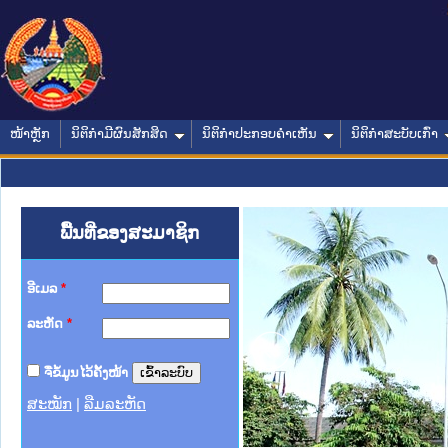
ໜ້າຫຼັກ
ນິຕິກໍາມີຜົນສັກສິດ
ນິຕິກໍາປະກອບຄໍາເຫັນ
ນິຕິກໍາສະບັບເກົ່າ
ພື້ນທີ່ຂອງສະມາຊິກ
ອີເມລ
*
ລະຫັດ
*
ຈື່ຂໍ້ມູນໄວ້ຄັ້ງໜ້າ
ສະໝັກ
|
ລືມລະຫັດ