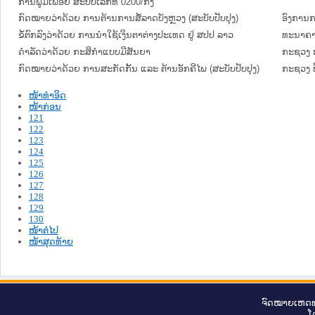
ການຟູມເຟືອຍ ສະບັບເລກທີ 0200/ກງ
ກົດໝາຍວ່າດ້ວຍ ການຕ້ານການສໍ້ລາດບັງຫຼວງ (ສະບັບປັບປຸງ)
ອົງການ
ຂໍ້ຕົກລົງວ່າດ້ວຍ ການນຳໃຊ້ເງິນຕາຕ່າງປະເທດ ຢູ່ ສປປ ລາວ
ທະນາຄາ
ດຳລັດວ່າດ້ວຍ ກະສິກຳແບບມີສັນຍາ
ກະຊວງ ກ
ກົດໝາຍວ່າດ້ວຍ ການສະກັດກັ້ນ ແລະ ຕ້ານອັກຄີໄພ (ສະບັບປັບປຸງ)
ກະຊວງ 
ໜ້າທໍາອິດ
ໜ້າກ່ອນ
121
122
123
124
125
126
127
128
129
130
ໜ້າຕໍ່ໄປ
ໜ້າສຸດທ້າຍ
ຈົດ​ໝາຍ​ເຫດ​ທ
ໂ