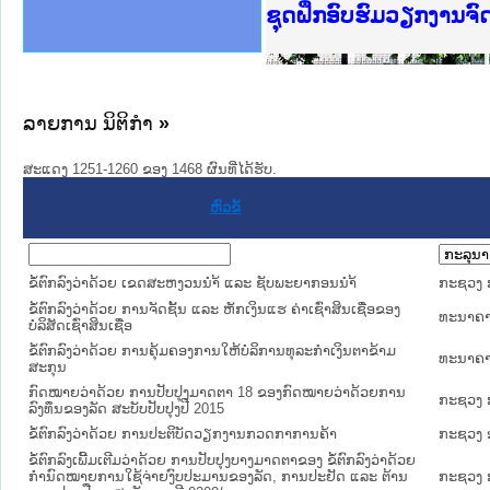
Ministry of Justice 
ເຜີຍແຜ່ວັບໄຊຈົດໝາຍເ
ກະຊວງຍຸຕິທຳ
ຊຸດຝຶກອົບຮົມວຽກງານຈ
ກອງປະຊຸມທົບທວນຄືນກາ
ຝຶກອົບຮົມ ຜູ່ປະສານງ
ຝຶກອົບຮົມ ຜູ່ປະສານງ
ເຜີຍແຜ່ແອັບກົດໝາຍລາ
ເຜີຍແຜ່ແອັບກົດໝາຍລາ
ຍົກລະດັບວຽກງານຈົດໝ
ຊຸດຝຶກອົບຮົມວຽກງານ
ລາຍການ ນິຕິກໍາ
»
ສະແດງ 1251-1260 ຂອງ 1468 ຜົນທີ່ໄດ້ຮັບ.
ຫົວຂໍ້
ຂໍ້ຕົກລົງວ່າດ້ວຍ ເຂດສະຫງວນນຳ້ ແລະ ຊັບພະຍາກອນນຳ້
ກະຊວງ ກ
ຂໍ້ຕົກລົງວ່າດ້ວຍ ການຈັດຊັ້ນ ແລະ ຫັກເງິນແຮ ຄ່າເຊົ່າສິນເຊື່ອຂອງ
ທະນາຄາ
ບໍລິສັດເຊົ່າສິນເຊື່ອ
ຂໍ້ຕົກລົງວ່າດ້ວຍ ການຄຸ້ມຄອງການໃຫ້ບໍລິການທຸລະກຳເງິນຕາຂ້າມ
ທະນາຄາ
ສະກຸນ
ກົດໝາຍວ່າດ້ວຍ ການປັບປຸງມາດຕາ 18 ຂອງກົດໝາຍວ່າດ້ວຍການ
ກະຊວງ 
ລົງທຶນຂອງລັດ ສະບັບປັບປຸງປີ 2015
ຂໍ້ຕົກລົງວ່າດ້ວຍ ການປະຕິບັດວຽກງານກວດກາການຄ້າ
ກະຊວງ 
ຂໍ້ຕົກລົງເພີ້ມເຕີມວ່າດ້ວຍ ການປັບປຸງບາງມາດຕາຂອງ ຂໍ້ຕົກລົງວ່າດ້ວຍ
ກຳນົດໝາຍການໃຊ້ຈ່າຍງົບປະມານຂອງລັດ, ການປະຢັດ ແລະ ຕ້ານ
ກະຊວງ 