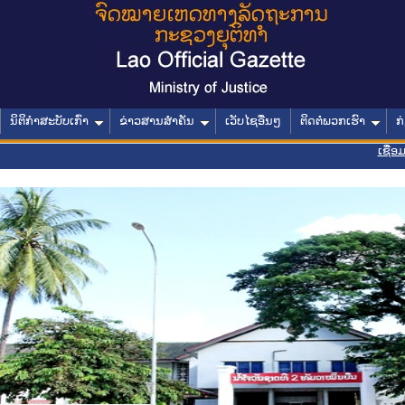
ນິຕິກໍາສະບັບເກົ່າ
ຂ່າວສານສໍາຄັນ
ເວັບໄຊອື່ນໆ
ຕິດຕໍ່ພວກເຮົາ
ກ
ເຊື່