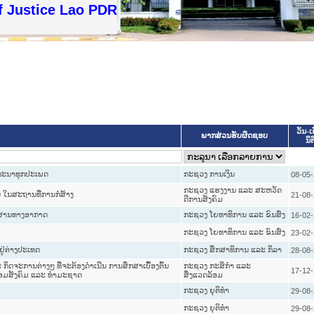
 Justice Lao PDR
ວັນ-ເ
ພາກສ່ວນຮັບຜິດຊອບ
ນິຕ
ດທະນາທຸກປະເພດ
ກະຊວງ ການເງິນ
08-05
ກະຊວງ ແຮງງານ ແລະ ສະຫວັດ
ໃນສະຖານທີ່ການກໍ່ສ້າງ
21-08
ດີການສັງຄົມ
ດຍສານທາງອາກາດ
ກະຊວງ ໂຍທາທິການ ແລະ ຂົນສົ່ງ
16-02-
ກະຊວງ ໂຍທາທິການ ແລະ ຂົນສົ່ງ
23-02
ູ່ຕ່າງປະເທດ
ກະຊວງ ສຶກສາທິການ ແລະ ກິລາ
28-08
ກິດຈະການຕ່າງໆ ທີ່ຈະຕ້ອງດຳເນີນ ການສຶກສາເບື້ອງຕົ້ນ
ກະຊວງ ກະສິກຳ ແລະ
17-12
ດລ້ອມສັງຄົມ ແລະ ທຳມະຊາດ
ສິ່ງແວດລ້ອມ
ກະຊວງ ຍຸຕິທໍາ
29-08
ກະຊວງ ຍຸຕິທໍາ
29-08