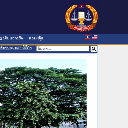
່ຽວກັບພວກເຮົາ
ຊ່ວຍເຫຼືອ
ອມຕໍ່ການຊອກຫານິຕິກຳ