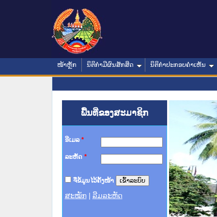
ໜ້າຫຼັກ
ນິຕິກໍາມີຜົນສັກສິດ
ນິຕິກໍາປະກອບຄໍາເຫັນ
ພື້ນທີ່ຂອງສະມາຊິກ
ອີເມລ
*
ລະຫັດ
*
ຈື່ຂໍ້ມູນໄວ້ຄັ້ງໜ້າ
ສະໝັກ
|
ລືມລະຫັດ