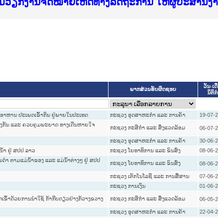
f Justice Lao PDR
ບໄຊຈົດໝາຍເຫດທາງລັດຖະການ ແລະ ແອັບກົດໝາຍລາວ ທ
ທຳ
ຮົມວຽກງານຈົດໝາຍເຫດທາງລັດຖະການ ໃຫ້ຜູ້ປະສານ
ົບທວນຄືນການຈັດຕັ້ງປະຕິບັດວຽກງານຈົດໝາຍເຫດທາ
 ຜູ່ປະສານງານວຽກງານຈົດໝາຍເຫດທາງລັດຖະການ ສຳລ
 ຜູ່ປະສານງານວຽກງານຈົດໝາຍເຫດທາງລັດຖະການ ສຳລ
ັບກົດໝາຍລາວ ແລະ ເວັບໄຊຈົດໝາຍເຫດທາງລັດຖະການ
ັບກົດໝາຍລາວ ແລະ ເວັບໄຊຈົດໝາຍເຫດທາງລັດຖະການ 
ຽກງານຈົດໝາຍເຫດທາງລັດຖະການໃຫ້ຜູ້ປະສານງານຂັ
ຮົມວຽກງານຈົດໝາຍເຫດທາງລັດຖະການ ໃຫ້ຜູ້ປະສານ
ວັນ-ເດ
ພາກສ່ວນຮັບຜິດຊອບ
ນິຕິກ
ຽງອາຫານ ປະເພດເຂົ້າກິນ ຢູ່ພາຍໃນປະເທດ
ກະຊວງ ອຸດສາຫະກຳ ແລະ ການຄ້າ
19-07-
ນປ້ອງກັນ ແລະ ຄວບຄຸມພະຍາດ ທາງເດີນຫາຍໃຈ
ກະຊວງ ກະສິກຳ ແລະ ສິ່ງແວດລ້ອມ
06-07-
ກະຊວງ ອຸດສາຫະກຳ ແລະ ການຄ້າ
30-06-
ໍ້າ ຢູ່ ສປປ ລາວ
ກະຊວງ ໂຍທາທິການ ແລະ ຂົນສົ່ງ
08-06-
ດໍາ ຕາມແມ່ນໍ້າຂອງ ແລະ ແມ່ນໍ້າຕ່າງໆ ຢູ່ ສປປ
ກະຊວງ ໂຍທາທິການ ແລະ ຂົນສົ່ງ
08-06-
ກະຊວງ ເຕັກໂນໂລຊີ ແລະ ການສື່ສານ
07-06-
ກະຊວງ ການເງິນ
01-06-
ຂົ້າດ້ວຍການນໍາໃຊ້ ກ້າກີບດຽວຢ່າງກ້ວາງຂວາງ
ກະຊວງ ກະສິກຳ ແລະ ສິ່ງແວດລ້ອມ
06-05-
ກະຊວງ ອຸດສາຫະກຳ ແລະ ການຄ້າ
22-04-