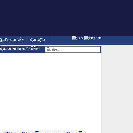
່ຽວກັບພວກເຮົາ
ຊ່ວຍເຫຼືອ
ເຊື່ອມຕໍ່ການຊອກຫານິຕິກຳ