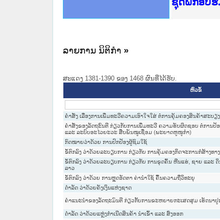
Ministry o
ເຜີຍແຜ່ວັ
ກະຊວງຍຸຕິ
ຊຸດຝຶກອົບ
ກອງປະຊຸມທ
ຝຶກອົບຮົມ
ຝຶກອົບຮົມ
ເຜີຍແຜ່ແອ
ເຜີຍແຜ່ແອ
ຍົກລະດັບວ
ຊຸດຝຶກອົບ
ລາຍການ ນິຕິກໍາ
»
ສະແດງ 1381-1390 ຂອງ 1468 ຜົນທີ່ໄດ້ຮັບ.
ຫົວຂໍ້
ຄຳສັ່ງ ເລື່ອງການເພີ່ມທະວີຄວາມເອົາໃຈໃສ່ ຕໍ່ການຄຸ້ມຄອງສິນຄ້າສະບ
ຄໍາສັ່ງຂອງລັດຖະົນຕີ ກ່ຽວກັບການເພີ່ມທະວີ ຄວາມຮັບຜິດຊອບ ຕໍ່ກາ
ແລະ ລະບົບອະໄວຍະວະ ສືບພັນໝູເຊື່ອມ (ພະຍາດຫູໜູກໍ່າ)
ກົດໝາຍວ່າດ້ວຍ ການປົກປ້ອງຜູ້ຊົມໃຊ້
ຂໍ້ຕົກລົງ ວ່າດ້ວຍລະບຽບການ ກ່ຽວກັບ ການຄຸ້ມຄອງກິດຈະການກໍ່ສ້າງທາງນ
ຂໍ້ຕົກລົງ ວ່າດ້ວຍລະບຽບການ ກ່ຽວກັບ ການຂຸດຄົ້ນ ຫີນແຮ່, ຊາຍ ແລະ ດິນ
ລາວ
ຂໍ້ຕົກລົງ ວ່າດ້ວຍ ການຫຼຸດອັດຕາ ຄ່ານຳໃຊ້ ຄື້ນຄວາມຖີ່ວິທະຍຸ
ດຳລັດ ວ່າດ້ວຍຄັງເງິນແຫ່ງຊາດ
ຄໍາແນະນໍາຂອງລັດຖະມົນຕີ ກ່ຽວກັັບການຂະຫຍາຍກະເສດສຸມ ເຮັດນາປູກເ
ດໍາລັດ ວ່າດ້ວຍແຫຼ່ງກໍາເນີດສິນຄ້າ ນໍາເຂົ້າ ແລະ ສົ່ງອອກ