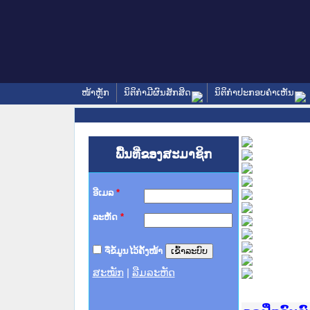
ໜ້າຫຼັກ
ນິຕິກໍາມີຜົນສັກສິດ
ນິຕິກໍາປະກອບຄໍາເຫັນ
ພື້ນທີ່ຂອງສະມາຊິກ
ອີເມລ
*
ລະຫັດ
*
ຈື່ຂໍ້ມູນໄວ້ຄັ້ງໜ້າ
ສະໝັກ
|
ລືມລະຫັດ