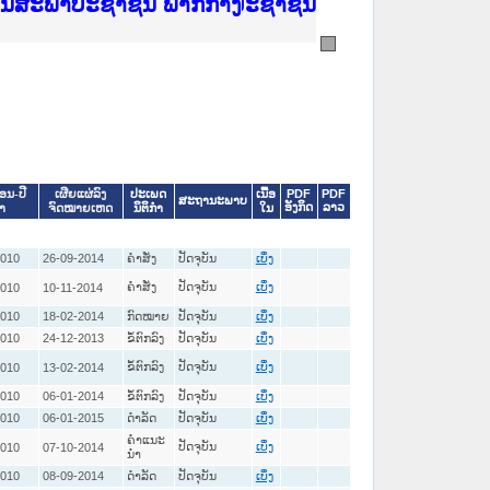
ີ່ ສະຖາບັນຍຸຕິທຳແຫ່ງຊາດ
ງານສະພາປະຊາຊົນ ພາກເໜືອ
ງລັດຖະການ
ັບ ພາກກາງ
ັບ ພາກໃຕ້
 ທີ່ ວິທະຍາຄານຕຳຫຼວດປະຊາຊົນ
ທີ່ ວິທະຍາຄານສັນຕິບານປະຊາຊົນ
້ນແຂວງພາກເໜືອ
ງານສະພາປະຊາຊົນ ພາກກາງ
ປະເພດ
ເນື້ອ
PDF
PDF
ືອນ-ປີ
ເຜີຍແຜ່ລົງ
ສະຖານະພາບ
ອັງກິດ
ລາວ
ນິຕິກໍາ
ໃນ
ໍາ
ຈົດໝາຍເຫດ
2010
26-09-2014
ຄໍາສັ່ງ
ປັດຈຸບັນ
ເບິ່ງ
ຄໍາສັ່ງ
ປັດຈຸບັນ
2010
10-11-2014
ເບິ່ງ
2010
18-02-2014
ກົດໝາຍ
ປັດຈຸບັນ
ເບິ່ງ
2010
24-12-2013
ຂໍ້ຕົກລົງ
ປັດຈຸບັນ
ເບິ່ງ
ຂໍ້ຕົກລົງ
ປັດຈຸບັນ
2010
13-02-2014
ເບິ່ງ
2010
06-01-2014
ຂໍ້ຕົກລົງ
ປັດຈຸບັນ
ເບິ່ງ
2010
06-01-2015
ດໍາລັດ
ປັດຈຸບັນ
ເບິ່ງ
ຄໍາແນະ
ປັດຈຸບັນ
2010
07-10-2014
ເບິ່ງ
ນໍາ
2010
08-09-2014
ດໍາລັດ
ປັດຈຸບັນ
ເບິ່ງ