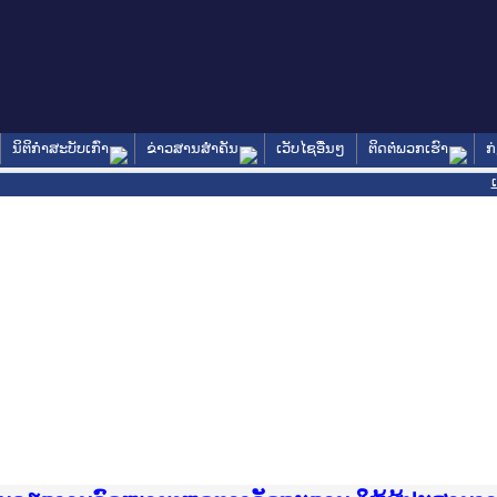
ນິຕິກໍາສະບັບເກົ່າ
ຂ່າວສານສໍາຄັນ
ເວັບໄຊອື່ນໆ
ຕິດຕໍ່ພວກເຮົາ
ກ