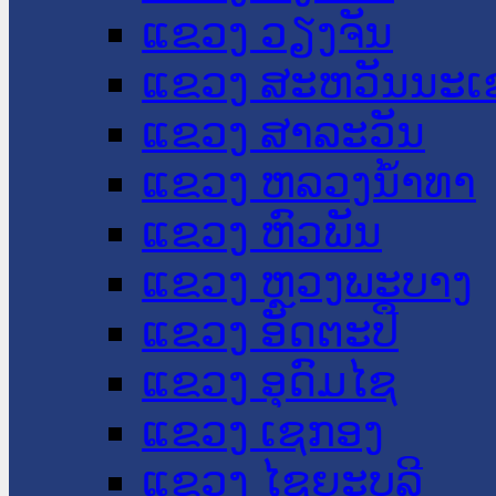
ແຂວງ ວຽງຈັນ
ແຂວງ ສະຫວັນນະເ
ແຂວງ ສາລະວັນ
ແຂວງ ຫລວງນໍ້າທາ
ແຂວງ ຫົວພັນ
ແຂວງ ຫຼວງພະບາງ
ແຂວງ ອັດຕະປື
ແຂວງ ອຸດົມໄຊ
ແຂວງ ເຊກອງ
ແຂວງ ໄຊຍະບູລີ