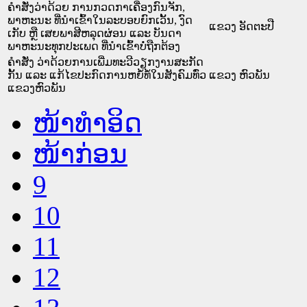
ຄຳສັ່ງວ່າດ້ວຍ ການກວດກາເຄື່ອງກົນຈັກ,
ພາຫະນະ ທີ່ນຳເຂົ້າໃນລະບອບຍົກເວັ້ນ, ງົດ
ແຂວງ ອັດຕະປື
ເກັບ ຫຼື ເສຍພາສີຫລຸດຜ່ອນ ແລະ ບັນດາ
ພາຫະນະທຸກປະເພດ ທີ່ນຳເຂົ້າບໍ່ຖືກຕ້ອງ
ຄຳສັ່ງ ວ່າດ້ວຍການເພີ່ມທະວີວຽກງານສະກັດ
ກັ້ນ ແລະ ແກ້ໄຂປະກົດການຫຍໍ້ທໍ້ໃນສັງຄົມທົ່ວ
ແຂວງ ຫົວພັນ
ແຂວງຫົວພັນ
ໜ້າທໍາອິດ
ໜ້າກ່ອນ
9
10
11
12