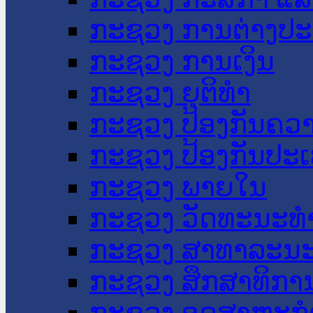
ກະຊວງ ການຕ່າງປ
ກະຊວງ ການເງິນ
ກະຊວງ ຍຸຕິທໍາ
ກະຊວງ ປ້ອງກັນຄວ
ກະຊວງ ປ້ອງກັນປະ
ກະຊວງ ພາຍໃນ
ກະຊວງ ວັດທະນະທຳ
ກະຊວງ ສາທາລະນະ
ກະຊວງ ສຶກສາທິການ
ກະຊວງ ອຸດສາຫະກຳ