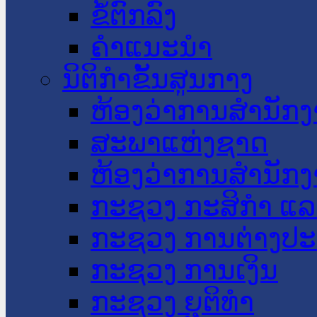
ຂໍ້ຕົກລົງ
ຄໍາແນະນໍາ
ນິຕິກໍາຂັ້ນສູນກາງ
ຫ້ອງວ່າການສໍານັ
ສະພາແຫ່ງຊາດ
ຫ້ອງວ່າການສຳນັກງ
ກະຊວງ ກະສິກຳ ແລະ
ກະຊວງ ການຕ່າງປ
ກະຊວງ ການເງິນ
ກະຊວງ ຍຸຕິທໍາ