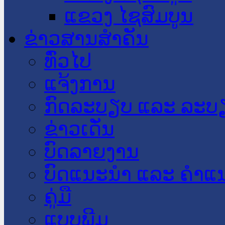
ແຂວງ ໄຊສົມບູນ
ຂ່າວສານສໍາຄັນ
​ທົ່ວ​ໄປ
ແຈ້ງການ
ກົດລະບຽບ ແລະ ລະບ
ຂ່າວເດັ່ນ
ບົດລາຍງານ
ບົດແນະນໍາ ແລະ ຄໍາແ
ຄູ່ມື
ແບບພີມ