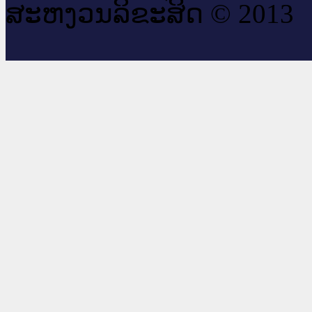
ສະ​ຫງວນ​ລິ​ຂະ​ສິດ © 2013