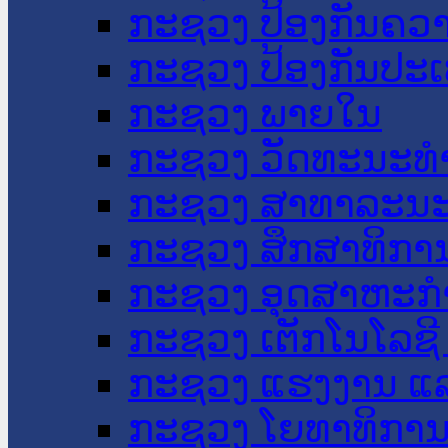
ກະຊວງ ປ້ອງກັນຄວ
ກະຊວງ ປ້ອງກັນປະ
ກະຊວງ ພາຍໃນ
ກະຊວງ ວັດທະນະທຳ
ກະຊວງ ສາທາລະນະ
ກະຊວງ ສຶກສາທິການ
ກະຊວງ ອຸດສາຫະກຳ
ກະຊວງ ເຕັກໂນໂລຊີ
ກະຊວງ ແຮງງານ ແລ
ກະຊວງ ໂຍທາທິການ 