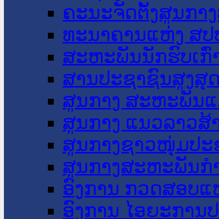
ຄະນະຈັດຕັ້ງສູນກາງ
ທະນາຄານແຫ່ງ ສປ
ສະຫະພັນນັກຮົບເກົ
ສານປະຊາຊົນສູງສຸ
ສູນກາງ ສະຫະພັນແ
ສູນກາງ ແນວລາວສ້
ສູນກາງຊາວໜຸ່ມປະ
ສູນກາງສະຫະພັນກ
ອົງການ ກວດສອບແຫ
ອົງການ ໄອຍະການປ