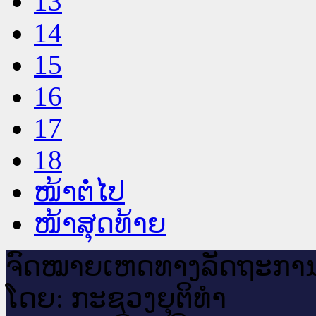
13
14
15
16
17
18
ໜ້າຕໍ່ໄປ
ໜ້າສຸດທ້າຍ
ຈົດ​ໝາຍ​ເຫດ​ທາງ​ລັດ​ຖະ​ກາ
ໂດຍ: ກະ​ຊວງຍຸ​ຕິ​ທຳ