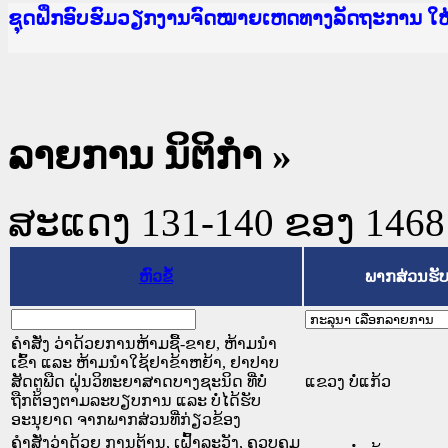
Ministry of Justice Lao PDR
ເຜີຍແຜ່ວັບໄຊຈົດໝາຍເຫດທາງລັດຖະການ ແລະ ແອັບກ
ກະຊວງຍຸຕິທຳ
ຊຸດຝຶກອົບຮົມວຽກງານຈົດໝາຍເຫດທາງລັດຖະການ ໃ
ກອງປະຊຸມທົບທວນຄືນການຈັດຕັ້ງປະຕິບັດວຽກງານຈ
ຝຶກອົບຮົມ ຜູ່ປະສານງານວຽກງານຈົດໝາຍເຫດທາງລັ
ຝຶກອົບຮົມ ຜູ່ປະສານງານວຽກງານຈົດໝາຍເຫດທາງລັດ
ເຜີຍແຜ່ແອັບກົດໝາຍລາວ ແລະ ເວັບໄຊຈົດໝາຍເຫດທ
ເຜີຍແຜ່ແອັບກົດໝາຍລາວ ແລະ ເວັບໄຊຈົດໝາຍເຫດທາ
ຍົກລະດັບວຽກງານຈົດໝາຍເຫດທາງລັດຖະການໃຫ້ຜູ້
ຊຸດຝຶກອົບຮົມວຽກງານຈົດໝາຍເຫດທາງລັດຖະການ ໃ
ລາຍການ ນິຕິກໍາ
»
ສະແດງ 131-140 ຂອງ 1468 ຜ
ຫົວຂໍ້
ພາກສ່ວນຮັ
ຄຳສັ່ງ ວ່າດ້ວຍການຫ້າມຊື້-ຂາຍ, ຫ້າມນຳ
ເຂົ້າ ແລະ ຫ້າມນຳໃຊ້ຢາຂ້າຫຍ້າ, ຢາປາບ
ສັດຕູພືດ ຝຸ່ນວິທະຍາສາດບາງຊະນິດ ທີ່ບໍ່
ແຂວງ ບໍ່ແກ້ວ
ຖືກຕ້ອງຕາມລະບຽບການ ແລະ ບໍ່ໄດ້ຮັບ
ອະນຸຍາດ ຈາກພາກສ່ວນທີ່ກ່ຽວຂ້ອງ
ຄຳສັ່ງວ່າດ້ວຍ ການຕ້ານ, ເຝົ້າລະວັງ, ຄວບຄຸມ