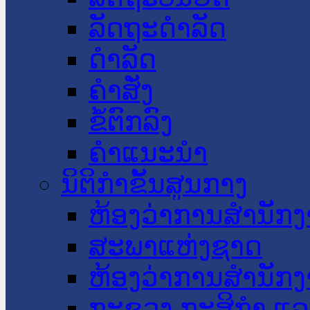
ລັດຖະດໍາລັດ
ດໍາລັດ
ຄໍາສັ່ງ
ຂໍ້ຕົກລົງ
ຄໍາແນະນໍາ
ນິຕິກໍາຂັ້ນສູນກາງ
ຫ້ອງວ່າການສໍານັ
ສະພາແຫ່ງຊາດ
ຫ້ອງວ່າການສຳນັກງ
ກະຊວງ ກະສິກຳ ແລະ