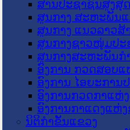
ສານປະຊາຊົນສູງສຸ
ສູນກາງ ສະຫະພັນແ
ສູນກາງ ແນວລາວສ້
ສູນກາງຊາວໜຸ່ມປະ
ສູນກາງສະຫະພັນກ
ອົງການ ກວດສອບແຫ
ອົງການ ໄອຍະການປ
ອົງການກວດກາແຫ່ງ
ອົງການກາແດງແຫ່
ນິຕິກໍາຂັ້ນແຂວງ