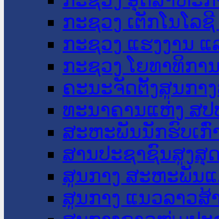
ກະຊວງ ເຕັກໂນໂລຊີ
ກະຊວງ ແຮງງານ ແລ
ກະຊວງ ໂຍທາທິການ 
ຄະນະຈັດຕັ້ງສູນກາງ
ທະນາຄານແຫ່ງ ສປ
ສະຫະພັນນັກຮົບເກົ
ສານປະຊາຊົນສູງສຸ
ສູນກາງ ສະຫະພັນແ
ສູນກາງ ແນວລາວສ້