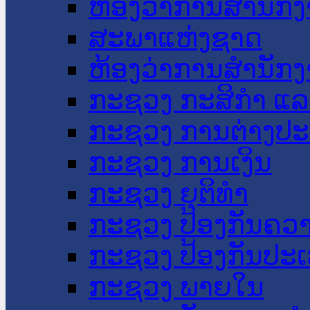
ຫ້ອງວ່າການສໍານັ
ສະພາແຫ່ງຊາດ
ຫ້ອງວ່າການສຳນັກງ
ກະຊວງ ກະສິກຳ ແລະ
ກະຊວງ ການຕ່າງປ
ກະຊວງ ການເງິນ
ກະຊວງ ຍຸຕິທໍາ
ກະຊວງ ປ້ອງກັນຄວ
ກະຊວງ ປ້ອງກັນປະ
ກະຊວງ ພາຍໃນ