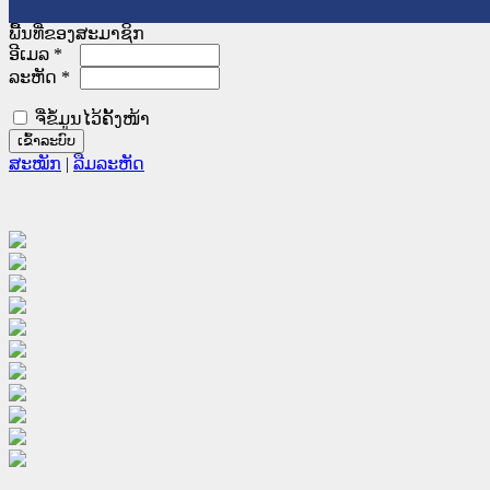
ພື້ນທີ່ຂອງສະມາຊິກ
ອີເມລ
*
ລະຫັດ
*
ຈື່ຂໍ້ມູນໄວ້ຄັ້ງໜ້າ
ສະໝັກ
|
ລືມລະຫັດ