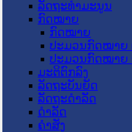
ລັດຖະທໍາມະນູນ
ກົດໝາຍ
ກົດໝາຍ
ປະມວນກົດໝາຍ 
ປະມວນກົດໝາຍ 
ມະຕິຕົກລົງ
ລັດຖະບັນຍັດ
ລັດຖະດໍາລັດ
ດໍາລັດ
ຄໍາສັ່ງ