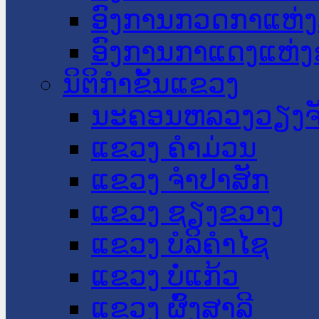
ອົງການກວດກາແຫ່ງ
ອົງການກາແດງແຫ່
ນິຕິກໍາຂັ້ນແຂວງ
ນະ​ຄອນ​ຫລວງວຽງຈ
ແຂວງ ຄໍາມ່ວນ
ແຂວງ ຈໍາປາສັກ
ແຂວງ ຊຽງຂວາງ
ແຂວງ ບໍລິຄໍາໄຊ
ແຂວງ ບໍ່ແກ້ວ
ແຂວງ ຜົ້ງສາລີ