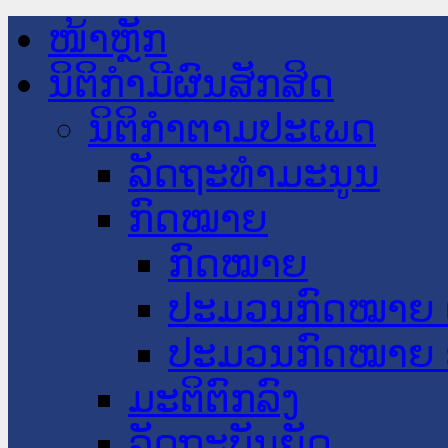
ໜ້າຫຼັກ
ນິຕິກໍາມີຜົນສັກສິດ
ນິຕິກໍາຕາມປະເພດ
ລັດຖະທໍາມະນູນ
ກົດໝາຍ
ກົດໝາຍ
ປະມວນກົດໝາຍ 
ປະມວນກົດໝາຍ 
ມະຕິຕົກລົງ
ລັດຖະບັນຍັດ