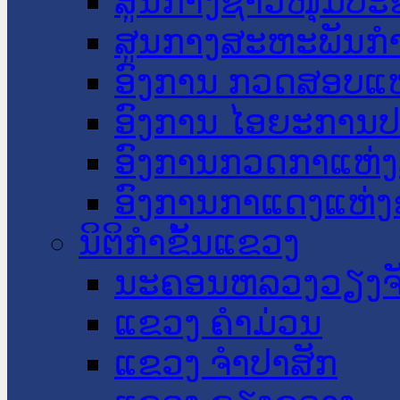
ສູນກາງຊາວໜຸ່ມປະ
ສູນກາງສະຫະພັນກ
ອົງການ ກວດສອບແຫ
ອົງການ ໄອຍະການປ
ອົງການກວດກາແຫ່ງ
ອົງການກາແດງແຫ່
ນິຕິກໍາຂັ້ນແຂວງ
ນະ​ຄອນ​ຫລວງວຽງຈ
ແຂວງ ຄໍາມ່ວນ
ແຂວງ ຈໍາປາສັກ