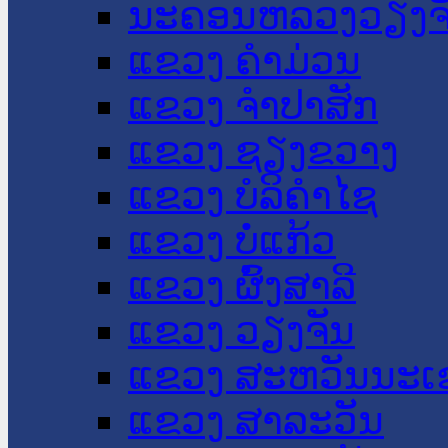
ນະ​ຄອນ​ຫລວງວຽງຈ
ແຂວງ ຄໍາມ່ວນ
ແຂວງ ຈໍາປາສັກ
ແຂວງ ຊຽງຂວາງ
ແຂວງ ບໍລິຄໍາໄຊ
ແຂວງ ບໍ່ແກ້ວ
ແຂວງ ຜົ້ງສາລີ
ແຂວງ ວຽງຈັນ
ແຂວງ ສະຫວັນນະເ
ແຂວງ ສາລະວັນ