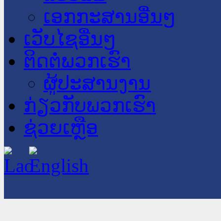
ເອກກະສານອື່ນໆ
ເວັບໄຊອື່ນໆ
ຕິດຕໍ່ພວກເຮົາ
ຜູ້ປະສານງານ
ກ່ຽວກັບພວກເຮົາ
ຊ່ວຍເຫຼືອ