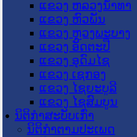
ແຂວງ ຫລວງນໍ້າທາ
ແຂວງ ຫົວພັນ
ແຂວງ ຫຼວງພະບາງ
ແຂວງ ອັດຕະປື
ແຂວງ ອຸດົມໄຊ
ແຂວງ ເຊກອງ
ແຂວງ ໄຊຍະບູລີ
ແຂວງ ໄຊສົມບູນ
ນິຕິກໍາສະບັບເກົ່າ
ນິຕິກຳຕາມປະເພດ