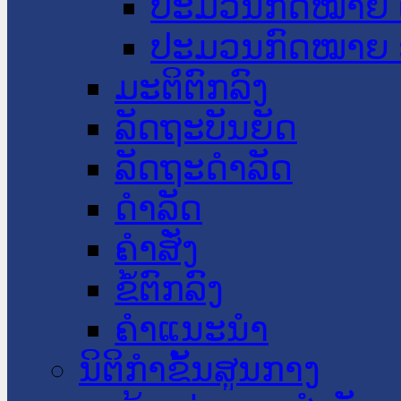
ປະມວນກົດໝາຍ 
ປະມວນກົດໝາຍ 
ມະຕິຕົກລົງ
ລັດຖະບັນຍັດ
ລັດຖະດໍາລັດ
ດໍາລັດ
ຄໍາສັ່ງ
ຂໍ້ຕົກລົງ
ຄໍາແນະນໍາ
ນິຕິກຳຂັ້ນສູນກາງ