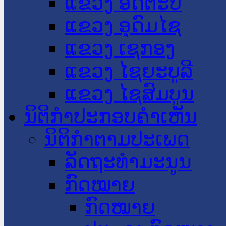
ແຂວງ ອັດຕະປື
ແຂວງ ອຸດົມໄຊ
ແຂວງ ເຊກອງ
ແຂວງ ໄຊຍະບູລີ
ແຂວງ ໄຊສົມບູນ
ນິຕິກໍາປະກອບຄໍາເຫັນ
ນິຕິກໍາຕາມປະເພດ
ລັດຖະທໍາມະນູນ
ກົດໝາຍ
ກົດໝາຍ