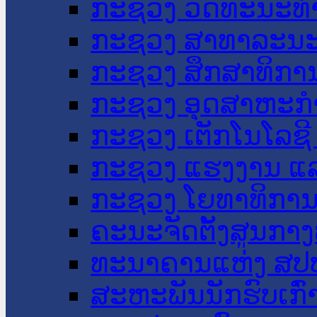
ກະຊວງ ວັດທະນະທຳ
ກະຊວງ ສາທາລະນະ
ກະຊວງ ສຶກສາທິການ
ກະຊວງ ອຸດສາຫະກຳ
ກະຊວງ ເຕັກໂນໂລຊີ
ກະຊວງ ແຮງງານ ແລ
ກະຊວງ ໂຍທາທິການ 
ຄະນະຈັດຕັ້ງສູນກາງ
ທະນາຄານແຫ່ງ ສປ
ສະຫະພັນນັກຮົບເກົ