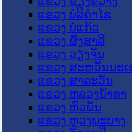
ແຂວງ ຊຽງຂວາງ
ແຂວງ ບໍລິຄໍາໄຊ
ແຂວງ ບໍ່ແກ້ວ
ແຂວງ ຜົ້ງສາລີ
ແຂວງ ວຽງຈັນ
ແຂວງ ສະຫວັນນະເ
ແຂວງ ສາລະວັນ
ແຂວງ ຫລວງນໍ້າທາ
ແຂວງ ຫົວພັນ
ແຂວງ ຫຼວງພະບາງ