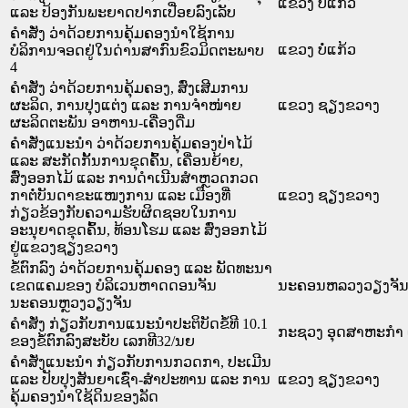
ແຂວງ ບໍ່ແກ້ວ
ແລະ ປ້ອງກັນພະຍາດປາກເປື່ອຍລົງເລັບ
ຄຳສັ່ງ ວ່າດ້ວຍການຄຸ້ມຄອງນຳໃຊ້ການ
ແຂວງ ບໍ່ແກ້ວ
ບໍລິການຈອດຢູ່ໃນດ່ານສາກົນຂົວມິດຕະພາບ
4
ຄໍາສັ່ງ ວ່າດ້ວຍການຄຸ້ມຄອງ, ສົ່ງເສີມການ
ຜະລິດ, ການປຸງແຕ່ງ ແລະ ການຈໍາໜ່າຍ
ແຂວງ ຊຽງຂວາງ
ຜະລິດຕະພັນ ອາຫານ-ເຄື່ອງດື່ມ
ຄໍາສັ່ງແນະນຳ ວ່າດ້ວຍການຄຸ້ມຄອງປ່າໄມ້
ແລະ ສະກັດກັ້ນການຂຸດຄົ້ນ, ເຄື່ອນຍ້າຍ,
ສົ່ງອອກໄມ້ ແລະ ການດໍາເນີນສໍາຫຼວດກວດ
ກາຕໍ່ບັນດາຂະແໜງການ ແລະ ເມືອງທີ່
ແຂວງ ຊຽງຂວາງ
ກ່ຽວຂ້ອງກັບຄວາມຮັບຜິດຊອບໃນການ
ອະນຸຍາດຂຸດຄົ້ນ, ທ້ອນໂຮມ ແລະ ສົ່ງອອກໄມ້
ຢູ່ແຂວງຊຽງຂວາງ
ຂໍ້ຕົກລົງ ວ່າດ້ວຍການຄຸ້ມຄອງ ແລະ ພັດທະນາ
ເຂດແຄມຂອງ ບໍລິເວນຫາດດອນຈັນ
ນະ​ຄອນ​ຫລວງວຽງຈັ
ນະຄອນຫຼວງວຽງຈັນ
ຄຳສັ່ງ ກ່ຽວກັບການແນະນຳປະຕິບັດຂໍ້ທີ 10.1
ກະຊວງ ອຸດສາຫະກຳ 
ຂອງຂໍ້ຕົກລົງສະບັບ ເລກທີ32/ນຍ
ຄໍາສັ່ງແນະນໍາ ກ່ຽວກັບການກວດກາ, ປະເມີນ
ແລະ ປັບປຸງສັນຍາເຊົ່າ-ສໍາປະທານ ແລະ ການ
ແຂວງ ຊຽງຂວາງ
ຄຸ້ມຄອງນໍາໃຊ້ດິນຂອງລັດ