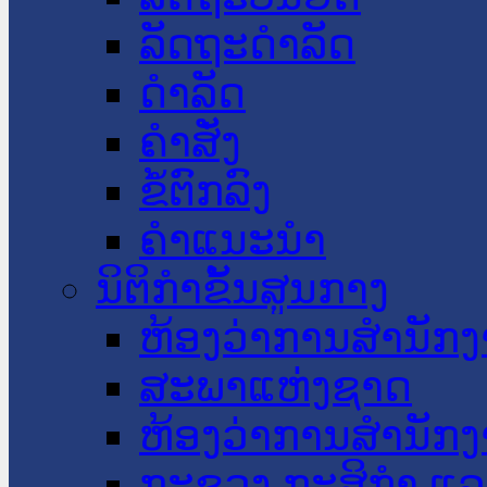
ລັດຖະດໍາລັດ
ດໍາລັດ
ຄໍາສັ່ງ
ຂໍ້ຕົກລົງ
ຄໍາແນະນໍາ
ນິຕິກໍາຂັ້ນສູນກາງ
ຫ້ອງວ່າການສໍານັ
ສະພາແຫ່ງຊາດ
ຫ້ອງວ່າການສຳນັກງ
ກະຊວງ ກະສິກຳ ແລະ