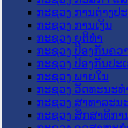
ກະຊວງ ການຕ່າງປ
ກະຊວງ ການເງິນ
ກະຊວງ ຍຸຕິທໍາ
ກະຊວງ ປ້ອງກັນຄວ
ກະຊວງ ປ້ອງກັນປະ
ກະຊວງ ພາຍໃນ
ກະຊວງ ວັດທະນະທຳ
ກະຊວງ ສາທາລະນະ
ກະຊວງ ສຶກສາທິການ
ກະຊວງ ອຸດສາຫະກຳ