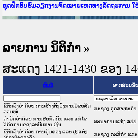
Ministry of Justice Lao PDR
ເຜີຍແຜ່ວັບໄຊຈົດໝາຍເຫດທາງລັດຖະການ ແລະ ແອັບກ
ກະຊວງຍຸຕິທຳ
ຊຸດຝຶກອົບຮົມວຽກງານຈົດໝາຍເຫດທາງລັດຖະການ ໃ
ກອງປະຊຸມທົບທວນຄືນການຈັດຕັ້ງປະຕິບັດວຽກງານຈ
ຝຶກອົບຮົມ ຜູ່ປະສານງານວຽກງານຈົດໝາຍເຫດທາງລັ
ຝຶກອົບຮົມ ຜູ່ປະສານງານວຽກງານຈົດໝາຍເຫດທາງລັດ
ເຜີຍແຜ່ແອັບກົດໝາຍລາວ ແລະ ເວັບໄຊຈົດໝາຍເຫດທ
ເຜີຍແຜ່ແອັບກົດໝາຍລາວ ແລະ ເວັບໄຊຈົດໝາຍເຫດທາ
ຍົກລະດັບວຽກງານຈົດໝາຍເຫດທາງລັດຖະການໃຫ້ຜູ້
ຊຸດຝຶກອົບຮົມວຽກງານຈົດໝາຍເຫດທາງລັດຖະການ ໃ
ລາຍການ ນິຕິກໍາ
»
ສະແດງ 1421-1430 ຂອງ 1468
ຫົວຂໍ້
ພາກສ່ວນຮັ
ຂໍ້ຕົກລົງວ່າດ້ວຍ ການສ້າງຕັ້ງອົງການລິຂະສິດ
ກະຊວງ ອຸດສາຫະກຳ 
ລວມໝູ່
ດຳລັດວ່າດ້ວຍ ການສະກັດກັ້ນ ແລະ ແກ້ໄຂ
ທະນາຄານແຫ່ງ ສປປ
ວິກິດການຂອງລະບົບການເງິນ
ຂໍ້ຕົກລົງວ່າດ້ວຍ ການຄຸ້ມຄອງ ແລະ ປຸງແຕ່ງ
ກະຊວງ ກະສິກຳ ແລະ 
ເຄື່ອງປ່າຂອງດົງ