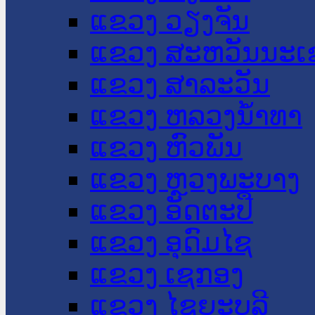
ແຂວງ ວຽງຈັນ
ແຂວງ ສະຫວັນນະເ
ແຂວງ ສາລະວັນ
ແຂວງ ຫລວງນໍ້າທາ
ແຂວງ ຫົວພັນ
ແຂວງ ຫຼວງພະບາງ
ແຂວງ ອັດຕະປື
ແຂວງ ອຸດົມໄຊ
ແຂວງ ເຊກອງ
ແຂວງ ໄຊຍະບູລີ