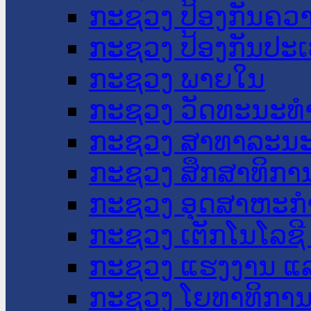
ກະຊວງ ປ້ອງກັນຄວ
ກະຊວງ ປ້ອງກັນປະ
ກະຊວງ ພາຍໃນ
ກະຊວງ ວັດທະນະທຳ
ກະຊວງ ສາທາລະນະ
ກະຊວງ ສຶກສາທິການ
ກະຊວງ ອຸດສາຫະກຳ
ກະຊວງ ເຕັກໂນໂລຊີ
ກະຊວງ ແຮງງານ ແລ
ກະຊວງ ໂຍທາທິການ 