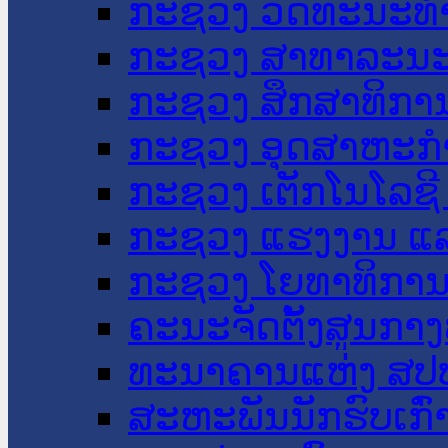
ກະຊວງ ວັດທະນະທຳ
ກະຊວງ ສາທາລະນະ
ກະຊວງ ສຶກສາທິການ
ກະຊວງ ອຸດສາຫະກຳ
ກະຊວງ ເຕັກໂນໂລຊີ
ກະຊວງ ແຮງງານ ແລ
ກະຊວງ ໂຍທາທິການ 
ຄະນະຈັດຕັ້ງສູນກາງ
ທະນາຄານແຫ່ງ ສປ
ສະຫະພັນນັກຮົບເກົ