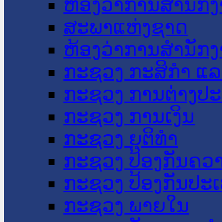
ຫ້ອງວ່າການສໍານັ
ສະພາແຫ່ງຊາດ
ຫ້ອງວ່າການສຳນັກງ
ກະຊວງ ກະສິກຳ ແລະ
ກະຊວງ ການຕ່າງປ
ກະຊວງ ການເງິນ
ກະຊວງ ຍຸຕິທໍາ
ກະຊວງ ປ້ອງກັນຄວ
ກະຊວງ ປ້ອງກັນປະ
ກະຊວງ ພາຍໃນ