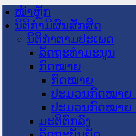
ໜ້າຫຼັກ
ນິຕິກໍາມີຜົນສັກສິດ
ນິຕິກໍາຕາມປະເພດ
ລັດຖະທໍາມະນູນ
ກົດໝາຍ
ກົດໝາຍ
ປະມວນກົດໝາຍ 
ປະມວນກົດໝາຍ 
ມະຕິຕົກລົງ
ລັດຖະບັນຍັດ