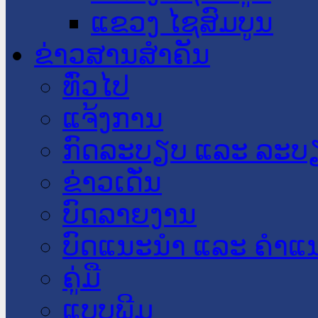
ແຂວງ ໄຊສົມບູນ
ຂ່າວສານສໍາຄັນ
​ທົ່ວ​ໄປ
ແຈ້ງການ
ກົດລະບຽບ ແລະ ລະບ
ຂ່າວເດັ່ນ
ບົດລາຍງານ
ບົດແນະນໍາ ແລະ ຄໍາແ
ຄູ່ມື
ແບບພີມ