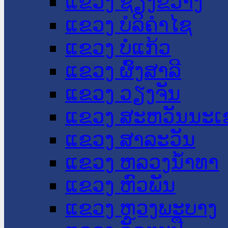
ແຂວງ ຊຽງຂວາງ
ແຂວງ ບໍລິຄໍາໄຊ
ແຂວງ ບໍ່ແກ້ວ
ແຂວງ ຜົ້ງສາລີ
ແຂວງ ວຽງຈັນ
ແຂວງ ສະຫວັນນະເ
ແຂວງ ສາລະວັນ
ແຂວງ ຫລວງນໍ້າທາ
ແຂວງ ຫົວພັນ
ແຂວງ ຫຼວງພະບາງ