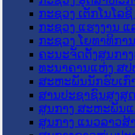
ກະຊວງ ເຕັກໂນໂລຊີ
ກະຊວງ ແຮງງານ ແລ
ກະຊວງ ໂຍທາທິການ 
ຄະນະຈັດຕັ້ງສູນກາງ
ທະນາຄານແຫ່ງ ສປ
ສະຫະພັນນັກຮົບເກົ
ສານປະຊາຊົນສູງສຸ
ສູນກາງ ສະຫະພັນແ
ສູນກາງ ແນວລາວສ້