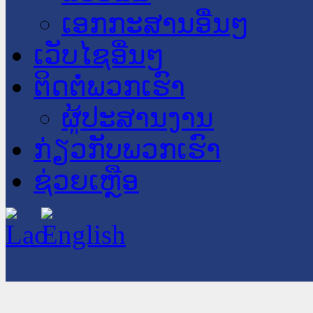
ເອກກະສານອື່ນໆ
ເວັບໄຊອື່ນໆ
ຕິດຕໍ່ພວກເຮົາ
ຜູ້ປະສານງານ
ກ່ຽວກັບພວກເຮົາ
ຊ່ວຍເຫຼືອ