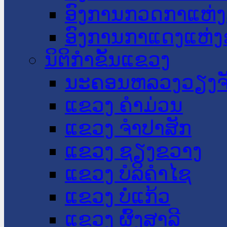
ອົງການກວດກາແຫ່ງ
ອົງການກາແດງແຫ່
ນິຕິກໍາຂັ້ນແຂວງ
ນະ​ຄອນ​ຫລວງວຽງຈ
ແຂວງ ຄໍາມ່ວນ
ແຂວງ ຈໍາປາສັກ
ແຂວງ ຊຽງຂວາງ
ແຂວງ ບໍລິຄໍາໄຊ
ແຂວງ ບໍ່ແກ້ວ
ແຂວງ ຜົ້ງສາລີ