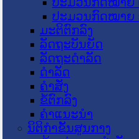
ປະມວນກົດໝາຍ 
ປະມວນກົດໝາຍ 
ມະຕິຕົກລົງ
ລັດຖະບັນຍັດ
ລັດຖະດໍາລັດ
ດໍາລັດ
ຄໍາສັ່ງ
ຂໍ້ຕົກລົງ
ຄໍາແນະນໍາ
ນິຕິກຳຂັ້ນສູນກາງ