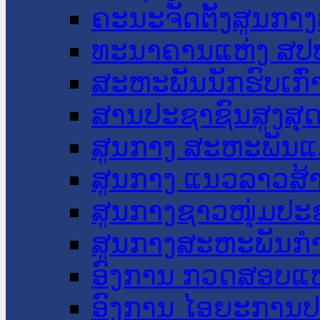
ຄະນະຈັດຕັ້ງສູນກາງ
ທະນາຄານແຫ່ງ ສປ
ສະຫະພັນນັກຮົບເກົ
ສານປະຊາຊົນສູງສຸ
ສູນກາງ ສະຫະພັນແ
ສູນກາງ ແນວລາວສ້
ສູນກາງຊາວໜຸ່ມປະ
ສູນກາງສະຫະພັນກ
ອົງການ ກວດສອບແຫ
ອົງການ ໄອຍະການປ