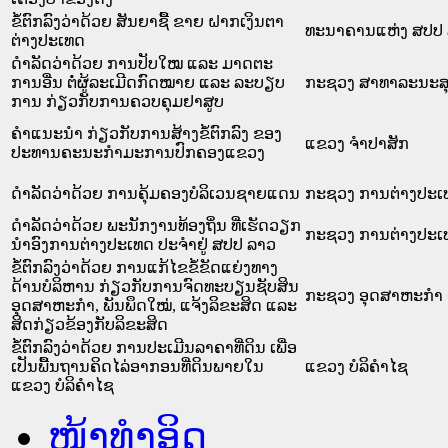
ຂໍ້ຕົກລົງວ່າດ້ວຍ ສັນຍາຊື້ ຂາຍ ຝາກເງິນຕາ
ທະນາຄານແຫ່ງ ສປປ
ຕ່າງປະເທດ
ດຳລັດວ່າດ້ວຍ ການປັບໃໝ ແລະ ມາດຕະ
ການອື່ນ ຕໍ່ຜູ້ລະເມີດກົດໝາຍ ແລະ ລະບຽບ
ກະຊວງ ສາທາລະນະສ
ການ ກ່ຽວກັບການຄວບຄຸມຢາສູບ
ຄຳແນະນຳ ກ່ຽວກັບການສ້າງຂໍ້ຕົກລົງ ຂອງ
ແຂວງ ຈໍາປາສັກ
ປະທານຄະນະກຳມະການປົກຄອງແຂວງ
ດຳລັດວ່າດ້ວຍ ການຄຸ້ມຄອງບໍລິເວນຊາຍແດນ
ກະຊວງ ການຕ່າງປະເ
ດຳລັດວ່າດ້ວຍ ພະນັກງານທ້ອງຖິ່ນ ທີ່ເຮັດວຽກ
ກະຊວງ ການຕ່າງປະເ
ນຳອົງການຕ່າງປະເທດ ປະຈຳຢູ່ ສປປ ລາວ
ຂໍ້ຕົກລົງວ່າດ້ວຍ ການແກ້ໄຂຂໍ້ຂັດແຍ່ງທາງ
ດ້ານບໍລິຫານ ກ່ຽວກັບການຈົດທະບຽນຊັບສິນ
ກະຊວງ ອຸດສາຫະກຳ 
ອຸດສາຫະກຳ, ພັນພຶດໃໝ່, ແຈ້ງລິຂະສິດ ແລະ
ສິດກ່ຽວຂ້ອງກັບລິຂະສິດ
ຂໍ້ຕົກລົງວ່າດ້ວຍ ການປະເມີນລາຄາທີ່ດິນ ເພື່ອ
ເປັນພື້ນຖານຄິດໄລ່ອາກອນທີ່ດິນພາຍໃນ
ແຂວງ ບໍລິຄໍາໄຊ
ແຂວງ ບໍລິຄຳໄຊ
ໜ້າທໍາອິດ