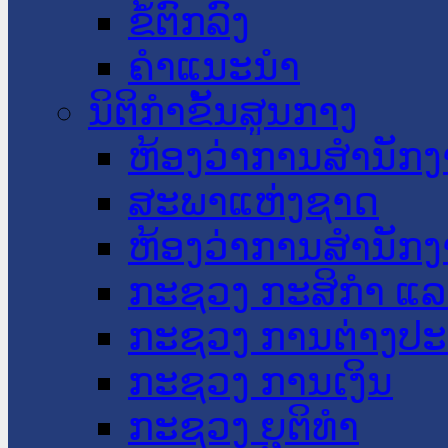
ຂໍ້ຕົກລົງ
ຄໍາແນະນໍາ
ນິຕິກໍາຂັ້ນສູນກາງ
ຫ້ອງວ່າການສໍານັ
ສະພາແຫ່ງຊາດ
ຫ້ອງວ່າການສຳນັກງ
ກະຊວງ ກະສິກຳ ແລະ
ກະຊວງ ການຕ່າງປ
ກະຊວງ ການເງິນ
ກະຊວງ ຍຸຕິທໍາ