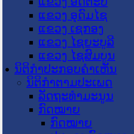
ແຂວງ ອັດຕະປື
ແຂວງ ອຸດົມໄຊ
ແຂວງ ເຊກອງ
ແຂວງ ໄຊຍະບູລີ
ແຂວງ ໄຊສົມບູນ
ນິຕິກໍາປະກອບຄໍາເຫັນ
ນິຕິກໍາຕາມປະເພດ
ລັດຖະທໍາມະນູນ
ກົດໝາຍ
ກົດໝາຍ