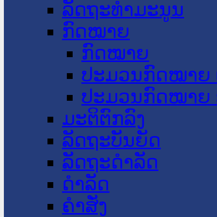
ລັດຖະທໍາມະນູນ
ກົດໝາຍ
ກົດໝາຍ
ປະມວນກົດໝາຍ 
ປະມວນກົດໝາຍ 
ມະຕິຕົກລົງ
ລັດຖະບັນຍັດ
ລັດຖະດໍາລັດ
ດໍາລັດ
ຄໍາສັ່ງ