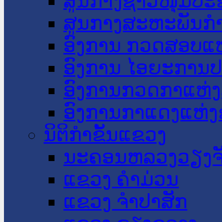
ສູນກາງຊາວໜຸ່ມປະ
ສູນກາງສະຫະພັນກ
ອົງການ ກວດສອບແຫ
ອົງການ ໄອຍະການປ
ອົງການກວດກາແຫ່ງ
ອົງການກາແດງແຫ່
ນິຕິກໍາຂັ້ນແຂວງ
ນະ​ຄອນ​ຫລວງວຽງຈ
ແຂວງ ຄໍາມ່ວນ
ແຂວງ ຈໍາປາສັກ