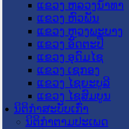
ແຂວງ ຫລວງນໍ້າທາ
ແຂວງ ຫົວພັນ
ແຂວງ ຫຼວງພະບາງ
ແຂວງ ອັດຕະປື
ແຂວງ ອຸດົມໄຊ
ແຂວງ ເຊກອງ
ແຂວງ ໄຊຍະບູລີ
ແຂວງ ໄຊສົມບູນ
ນິຕິກໍາສະບັບເກົ່າ
ນິຕິກຳຕາມປະເພດ