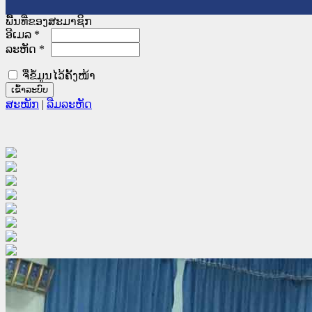
ພື້ນທີ່ຂອງສະມາຊິກ
ອີເມລ
*
ລະຫັດ
*
ຈື່ຂໍ້ມູນໄວ້ຄັ້ງໜ້າ
ສະໝັກ
|
ລືມລະຫັດ