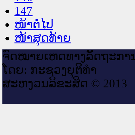
147
ໜ້າຕໍ່ໄປ
ໜ້າສຸດທ້າຍ
ຈົດ​ໝາຍ​ເຫດ​ທາງ​ລັດ​ຖະ​ກາ
ໂດຍ: ກະ​ຊວງຍຸ​ຕິ​ທຳ
ສະ​ຫງວນ​ລິ​ຂະ​ສິດ © 2013