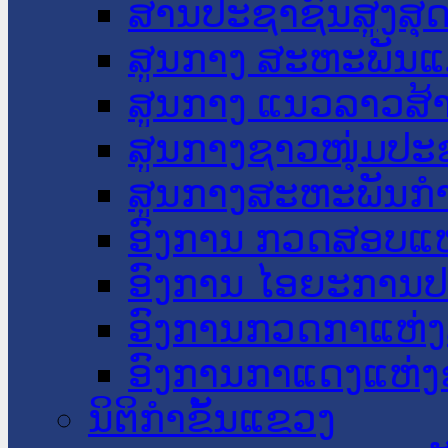
ສານປະຊາຊົນສູງສຸ
ສູນກາງ ສະຫະພັນແ
ສູນກາງ ແນວລາວສ້
ສູນກາງຊາວໜຸ່ມປະ
ສູນກາງສະຫະພັນກ
ອົງການ ກວດສອບແຫ
ອົງການ ໄອຍະການປ
ອົງການກວດກາແຫ່ງ
ອົງການກາແດງແຫ່
ນິຕິກໍາຂັ້ນແຂວງ