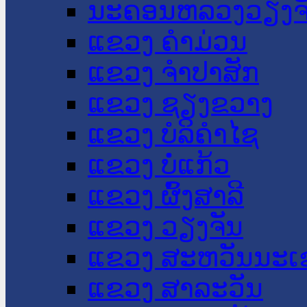
ນະ​ຄອນ​ຫລວງວຽງຈ
ແຂວງ ຄໍາມ່ວນ
ແຂວງ ຈໍາປາສັກ
ແຂວງ ຊຽງຂວາງ
ແຂວງ ບໍລິຄໍາໄຊ
ແຂວງ ບໍ່ແກ້ວ
ແຂວງ ຜົ້ງສາລີ
ແຂວງ ວຽງຈັນ
ແຂວງ ສະຫວັນນະເ
ແຂວງ ສາລະວັນ