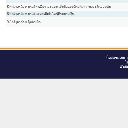
ຂໍ້ຕົກລົງວ່າດ້ວຍ ການສ້າງເມືອງ, ນະຄອນ ເປັນຕົວແບບດ້ານກິລາ-ກາຍຍະກຳມວນຊົນ
ຂໍ້ຕົກລົງວ່າດ້ວຍ ການທົດສອບເຕັກໂນໂລຊີດ້ານການເງິນ
ຂໍ້ຕົກລົງວ່າດ້ວຍ ຖິ່ນກຳເນີດ
ຈົດ​ໝາຍ​ເຫດ​ທ
ໂ
ສະ​ຫ