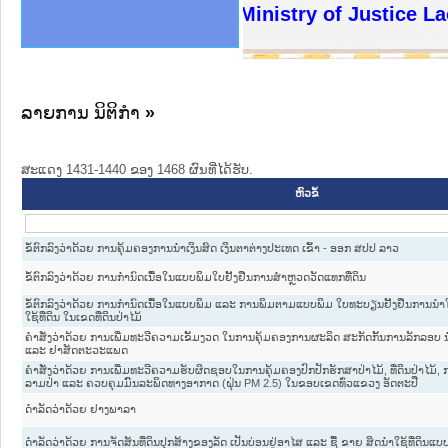
ງລັດຖະການໃຫ້ຜູ້ປະສານງານ
ງປະຕິບັດວຽກງານຈົດໝາຍເຫດ
ານຈົດໝາຍເຫດທາງລັດຖະການ
ານຈົດໝາຍເຫດທາງລັດຖະການ
ະ ເວັບໄຊຈົດໝາຍເຫດທາງ
ະ ເວັບໄຊຈົດໝາຍເຫດທາງ
ເຫດທາງລັດຖະການ ໃຫ້ຜູ້
ເຫດທາງລັດຖະການ ໃຫ້ຜູ້
Ministry of Justice Lao 
ານສັນຕິບານປະຊາຊົນ
ຄານຕຳຫຼວດປະຊາຊົນ
າຊົນ ພາກເໜືອ
ຊາຊົນ ພາກກາງ
າກເໜືອ
າກກາງ
ະການ
າກໃຕ້
ລາຍການ ນິຕິກໍາ
»
ສະແດງ 1431-1440 ຂອງ 1468 ຜົນທີ່ໄດ້ຮັບ.
ຫົວຂໍ້
ຂໍ້ຕົກລົງວ່າດ້ວຍ ການຄຸ້ມຄອງການນຳເງິນສົດ ເງິນຕາຕ່າງປະເທດ ເຂົ້າ - ອອກ ສປປ ລາວ
ຂໍ້ຕົກລົງວ່າດ້ວຍ ການກຳນົດເນື້ອໃນແບບພິມໃບຢັ້ງຢືນການສຳຫຼວດວັດແທກທີ່ດິນ
ຂໍ້ຕົກລົງວ່າດ້ວຍ ການກຳນົດເນື້ອໃນແບບພິມ ແລະ ການພິມຕາມແບບພິມ ໃບທະບຽນຢັ້ງຢືນການນຳໃຊ
ໃຊ້ທີ່ດິນ ໃນເຂດທີ່ດິນປ່າໄມ້
ຄຳສັ່ງວ່າດ້ວຍ ການເພີ່ມທະວີຄວາມເຂັ້ມງວດ ໃນການຄຸ້ມຄອງການຜະລິດ ສະກັດກັ້ນການລັກລອບ 
ແລະ ຢາສັດຕະວະແພດ
ຄໍາສັ່ງວ່າດ້ວຍ ການເພີ່ມທະວີຄວາມຮັບຜິດຊອບໃນການຄຸ້ມຄອງປົກປັກຮັກສາປ່າໄມ້, ທີ່ດິນປ່າໄມ້,
ລາມປ່າ ແລະ ຄວບຄຸມມົົນລະພິດທາງອາກາດ (ຝຸ່ນ PM 2.5) ໃນຂອບເຂດທົ່ວແຂວງ ອັດຕະປື
ດຳລັດວ່າດ້ວຍ ຢາງພາລາ
ດຳລັດວ່າດ້ວຍ ການຈັດສັນທີ່ດິນປຸກສ້າງຂອງລັດ ເປັນບ່ອນຢູ່ອາໄສ ແລະ ຊື້ ຂາຍ ສິດນຳໃຊ້ທີ່ດິນແບ