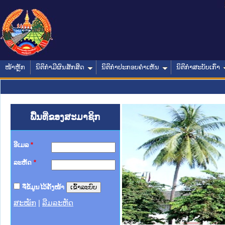
ໜ້າຫຼັກ
ນິຕິກໍາມີຜົນສັກສິດ
ນິຕິກໍາປະກອບຄໍາເຫັນ
ນິຕິກໍາສະບັບເກົ່າ
ພື້ນທີ່ຂອງສະມາຊິກ
ອີເມລ
*
ລະຫັດ
*
ຈື່ຂໍ້ມູນໄວ້ຄັ້ງໜ້າ
ສະໝັກ
|
ລືມລະຫັດ