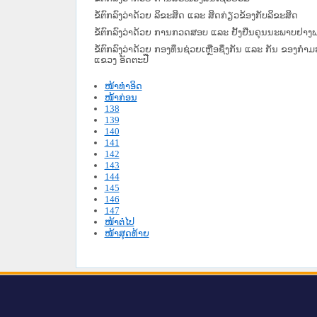
ຂໍ້ຕົກລົງວ່າດ້ວຍ ລິຂະສິດ ແລະ ສິດກ່ຽວຂ້ອງກັບລິຂະສິດ
ຂໍ້ຕົກລົງວ່າດ້ວຍ ການກວດສອບ ແລະ ຢັ້ງຢືນຄຸນນະພາບຢາງ
ຂໍ້ຕົກລົງວ່າດ້ວຍ ກອງທຶນຊ່ວຍເຫຼືອຊຶ່ງກັນ ແລະ ກັນ ຂອງກຳ
ແຂວງ ອັດຕະປື
ໜ້າທໍາອິດ
ໜ້າກ່ອນ
138
139
140
141
142
143
144
145
146
147
ໜ້າຕໍ່ໄປ
ໜ້າສຸດທ້າຍ