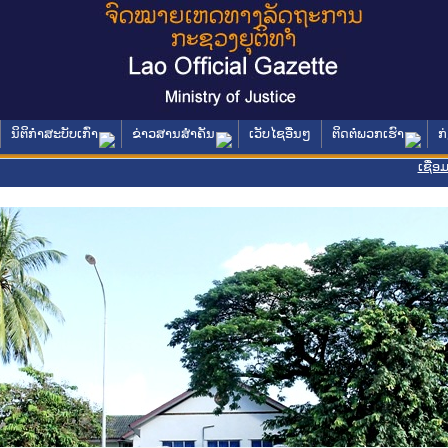
ນິຕິກໍາສະບັບເກົ່າ
ຂ່າວສານສໍາຄັນ
ເວັບໄຊອື່ນໆ
ຕິດຕໍ່ພວກເຮົາ
ກ
ເຊື່