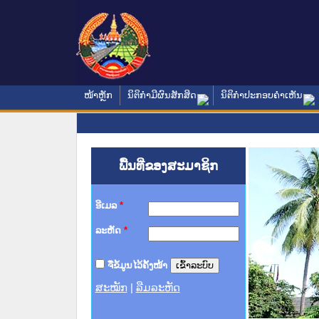
ໜ້າຫຼັກ
ນິຕິກໍາມີຜົນສັກສິດ
ນິຕິກໍາປະກອບຄໍາເຫັນ
ພື້ນທີ່ຂອງສະມາຊິກ
ອີເມລ
*
ລະຫັດ
*
ຈື່ຂໍ້ມູນໄວ້ຄັ້ງໜ້າ
ສະໝັກ
|
ລືມລະຫັດ