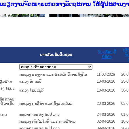
f Justice Lao PDR
ບໄຊຈົດໝາຍເຫດທາງລັດຖະການ ແລະ ແອັບກົດໝາຍລາວ ທ
ທຳ
ຮົມວຽກງານຈົດໝາຍເຫດທາງລັດຖະການ ໃຫ້ຜູ້ປະສານ
ົບທວນຄືນການຈັດຕັ້ງປະຕິບັດວຽກງານຈົດໝາຍເຫດທາ
 ຜູ່ປະສານງານວຽກງານຈົດໝາຍເຫດທາງລັດຖະການ ສຳລ
 ຜູ່ປະສານງານວຽກງານຈົດໝາຍເຫດທາງລັດຖະການ ສຳລ
ັບກົດໝາຍລາວ ແລະ ເວັບໄຊຈົດໝາຍເຫດທາງລັດຖະການ
ັບກົດໝາຍລາວ ແລະ ເວັບໄຊຈົດໝາຍເຫດທາງລັດຖະການ 
ຽກງານຈົດໝາຍເຫດທາງລັດຖະການໃຫ້ຜູ້ປະສານງານຂັ
ຮົມວຽກງານຈົດໝາຍເຫດທາງລັດຖະການ ໃຫ້ຜູ້ປະສານ
ເຜີ
ວັນ-ເດືອນ-ປີ
ພາກສ່ວນຮັບຜິດຊອບ
ຈົ
ນິຕິກໍາ
ກະຊວງ ແຮງງານ ແລະ ສະຫວັດດີການສັງຄົມ
11-03-2026
20-0
ະບຽນສານ
ແຂວງ ອັດຕະປື
13-03-2026
25-0
ມືອງ ໄຊຍະ
ແຂວງ ໄຊຍະບູລີ
18-03-2026
30-0
ຫ້ແກ່ການ
ູ້ດຳເນີນ
ກະຊວງ ກະສິກຳ ແລະ ສິ່ງແວດລ້ອມ
20-03-2026
03-0
ປະເທດ
ທະນາຄານແຫ່ງ ສປປ ລາວ
24-03-2026
01-0
ກະຊວງ ເຕັກໂນໂລຊີ ແລະ ການສື່ສານ
02-04-2026
10-0
ທະນາຄານແຫ່ງ ສປປ ລາວ
09-04-2026
20-0