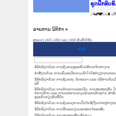
Ministry o
ເຜີຍແຜ່ວັ
ກະຊວງຍຸຕິ
ຊຸດຝຶກອົບ
ກອງປະຊຸມທ
ຝຶກອົບຮົມ
ຝຶກອົບຮົມ
ເຜີຍແຜ່ແອ
ເຜີຍແຜ່ແອ
ຍົກລະດັບວ
ຊຸດຝຶກອົບ
ລາຍການ ນິຕິກໍາ
»
ສະແດງ 1441-1450 ຂອງ 1468 ຜົນທີ່ໄດ້ຮັບ.
ຫົວຂໍ້
ຂໍ້ຕົກລົງວ່າດ້ວຍ ການຄຸ້ມຄອງທຸລະກິດບໍລິການຈັດຫາງານ
ຄຳສັ່ງວ່າດ້ວຍ ການເພີ່ມທະວີຄວາມເອົາໃຈໃສ່ຕໍ່ວຽກງານທ
ຂໍ້ຕົກລົງວ່າດ້ວຍ ການຄຸ້ມຄອງ, ພັດທະນາ ແລະ ບໍລິຫານຕົວເ
ບູລີ
ຂໍ້ຕົກລົງວ່າດ້ວຍ ການຕ້ານການຟອກເງິນ, ການສະໜອງທຶນ ໃ
ກໍ່ການຮ້າຍ ແລະ ການແຜ່ຜາຍອາວຸດທຳລາຍລ້າງຜານ ສຳລັບຜ
ທຸລະກິດກ່ຽວກັບທີ່ດິນ
ຂໍ້ຕົກລົງວ່າດ້ວຍ ການຄຸ້ມຄອງການເປີດບັນຊີເງິນຝາກຢູ່ຕ່າງ
ຂໍ້ຕົກລົງວ່າດ້ວຍ ການຂຶ້ນທະບຽນເລກໝາຍໂທລະສັບ
ຂໍ້ຕົກລົງວ່າດ້ວຍ ການສະໜອງສິນເຊື່ອຮ່ວມ