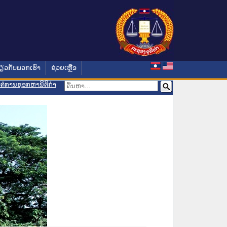
່ຽວກັບພວກເຮົາ
ຊ່ວຍເຫຼືອ
ອມຕໍ່ການຊອກຫານິຕິກຳ