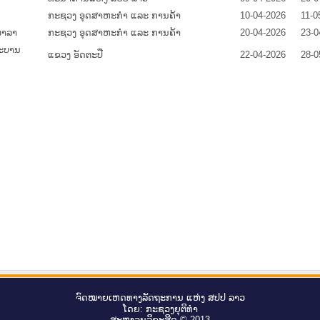
ກະຊວງ ອຸດສາຫະກຳ ແລະ ການຄ້າ
10-04-2026
11-0
ພາລາ
ກະຊວງ ອຸດສາຫະກຳ ແລະ ການຄ້າ
20-04-2026
23-0
ມະບານ
ແຂວງ ອັດຕະປື
22-04-2026
28-0
ຈົດ​ໝາຍ​ເຫດ​ທາງ​ລັດ​ຖະ​ການ ແຫ່ງ ສ​ປ​ປ ລາວ
ໂດຍ: ກະ​ຊວງຍຸ​ຕິ​ທຳ
ສະ​ຫງວນ​ລິ​ຂະ​ສິດ © 2013