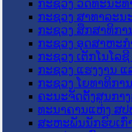
ກະຊວງ ວັດທະນະທຳ
ກະຊວງ ສາທາລະນະ
ກະຊວງ ສຶກສາທິການ
ກະຊວງ ອຸດສາຫະກຳ
ກະຊວງ ເຕັກໂນໂລຊີ
ກະຊວງ ແຮງງານ ແລ
ກະຊວງ ໂຍທາທິການ 
ຄະນະຈັດຕັ້ງສູນກາງ
ທະນາຄານແຫ່ງ ສປ
ສະຫະພັນນັກຮົບເກົ