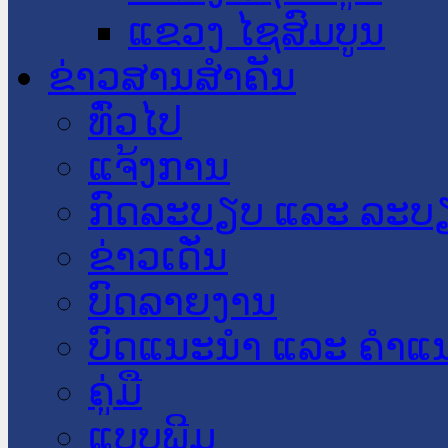
ແຂວງ ໄຊສົມບູນ
ຂ່າວສານສໍາຄັນ
​ທົ່ວ​ໄປ
ແຈ້ງການ
ກົດລະບຽບ ແລະ ລະບ
ຂ່າວເດັ່ນ
ບົດລາຍງານ
ບົດແນະນໍາ ແລະ ຄໍາແ
ຄູ່ມື
ແບບພີມ