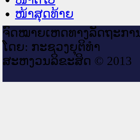
ໜ້າສຸດທ້າຍ
ຈົດ​ໝາຍ​ເຫດ​ທາງ​ລັດ​ຖະ​ກາ
ໂດຍ: ກະ​ຊວງຍຸ​ຕິ​ທຳ
ສະ​ຫງວນ​ລິ​ຂະ​ສິດ © 2013