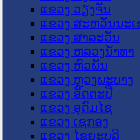
ແຂວງ ວຽງຈັນ
ແຂວງ ສະຫວັນນະເ
ແຂວງ ສາລະວັນ
ແຂວງ ຫລວງນໍ້າທາ
ແຂວງ ຫົວພັນ
ແຂວງ ຫຼວງພະບາງ
ແຂວງ ອັດຕະປື
ແຂວງ ອຸດົມໄຊ
ແຂວງ ເຊກອງ
ແຂວງ ໄຊຍະບູລີ