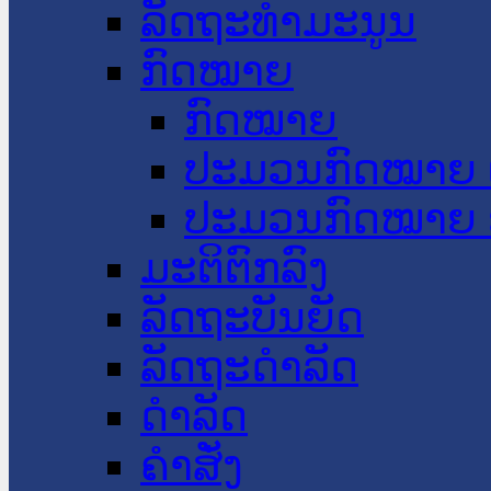
ລັດຖະທໍາມະນູນ
ກົດໝາຍ
ກົດໝາຍ
ປະມວນກົດໝາຍ 
ປະມວນກົດໝາຍ 
ມະຕິຕົກລົງ
ລັດຖະບັນຍັດ
ລັດຖະດໍາລັດ
ດໍາລັດ
ຄໍາສັ່ງ