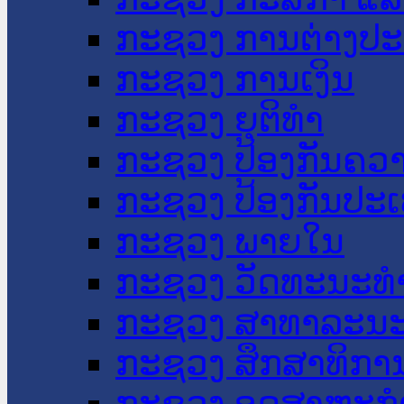
ກະຊວງ ການຕ່າງປ
ກະຊວງ ການເງິນ
ກະຊວງ ຍຸຕິທໍາ
ກະຊວງ ປ້ອງກັນຄວ
ກະຊວງ ປ້ອງກັນປະ
ກະຊວງ ພາຍໃນ
ກະຊວງ ວັດທະນະທຳ
ກະຊວງ ສາທາລະນະ
ກະຊວງ ສຶກສາທິການ
ກະຊວງ ອຸດສາຫະກຳ