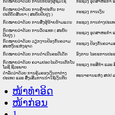
ກົດໝາຍວ່າດ້ວຍ ການປົກປ້ອງຜູ້ຊົມໃຊ້
ກະຊວງ ອຸດສາຫະກຳ ແ
ກົດໝາຍວ່າດ້ວຍ ການຄໍ້າປະກັນ ການ
ກະຊວງ ການເງິນ
ປະຕິບັດສັນຍາ ( ສະບັບປັບປຸງ )
ກົດໝາຍວ່າດ້ວຍ ການສົ່ງຜູ້ຮ້າຍຂ້າມແດນ
ກະຊວງ ການຕ່າງປະເທ
ກົດໝາຍວ່າດ້ວຍ ການວັດແທກ ( ສະບັບ
ກະຊວງ ອຸດສາຫະກຳ ແ
ປັບປຸງ )
ກົດໝາຍວ່າດ້ວຍ ວຽກງານປ້ອງກັນຄວາມ
ກະຊວງ ປ້ອງກັນຄວາມ
ສະຫງົບແຫ່ງຊາດ
ກົດໝາຍວ່າດ້ວຍ ການດຳເນີນຄະດີເດັກ
ອົງການ ໄອຍະການປະຊາ
ກົດໝາຍວ່າດ້ວຍ ຄວາມປອດໄພດ້ານເຕັກໂນ
ກະຊວງ ກະສິກຳ ແລະ ສ
ໂລຊີ ຊີວະພາບ
ດຳລັດວ່າດ້ວຍ ການຄຸ້ມຄອງເງິນຕາຕ່າງ
ທະນາຄານແຫ່ງ ສປປ 
ປະເທດ ແລະ ສົ່ງເສີມການນຳໃຊ້ເງິນກີບ
ໜ້າທໍາອິດ
ໜ້າກ່ອນ
1