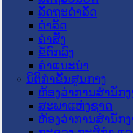
ລັດຖະດໍາລັດ
ດໍາລັດ
ຄໍາສັ່ງ
ຂໍ້ຕົກລົງ
ຄໍາແນະນໍາ
ນິຕິກໍາຂັ້ນສູນກາງ
ຫ້ອງວ່າການສໍານັ
ສະພາແຫ່ງຊາດ
ຫ້ອງວ່າການສຳນັກງ
ກະຊວງ ກະສິກຳ ແລະ