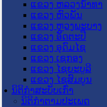
ແຂວງ ຫລວງນໍ້າທາ
ແຂວງ ຫົວພັນ
ແຂວງ ຫຼວງພະບາງ
ແຂວງ ອັດຕະປື
ແຂວງ ອຸດົມໄຊ
ແຂວງ ເຊກອງ
ແຂວງ ໄຊຍະບູລີ
ແຂວງ ໄຊສົມບູນ
ນິຕິກໍາສະບັບເກົ່າ
ນິຕິກຳຕາມປະເພດ