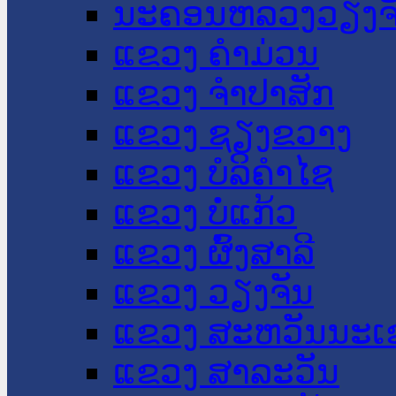
ນະ​ຄອນ​ຫລວງວຽງຈ
ແຂວງ ຄໍາມ່ວນ
ແຂວງ ຈໍາປາສັກ
ແຂວງ ຊຽງຂວາງ
ແຂວງ ບໍລິຄໍາໄຊ
ແຂວງ ບໍ່ແກ້ວ
ແຂວງ ຜົ້ງສາລີ
ແຂວງ ວຽງຈັນ
ແຂວງ ສະຫວັນນະເ
ແຂວງ ສາລະວັນ