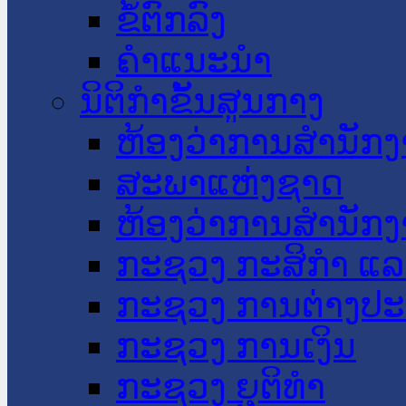
ຂໍ້ຕົກລົງ
ຄໍາແນະນໍາ
ນິຕິກໍາຂັ້ນສູນກາງ
ຫ້ອງວ່າການສໍານັ
ສະພາແຫ່ງຊາດ
ຫ້ອງວ່າການສຳນັກງ
ກະຊວງ ກະສິກຳ ແລະ
ກະຊວງ ການຕ່າງປ
ກະຊວງ ການເງິນ
ກະຊວງ ຍຸຕິທໍາ