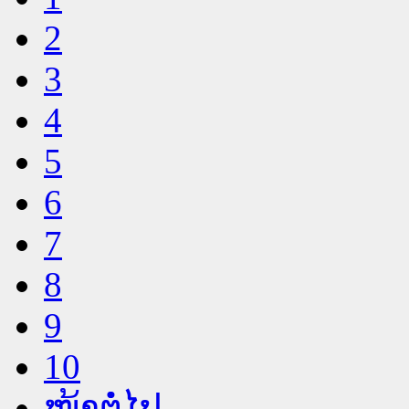
2
3
4
5
6
7
8
9
10
ໜ້າຕໍ່ໄປ