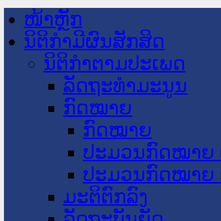
ໜ້າຫຼັກ
ນິຕິກໍາມີຜົນສັກສິດ
ນິຕິກໍາຕາມປະເພດ
ລັດຖະທໍາມະນູນ
ກົດໝາຍ
ກົດໝາຍ
ປະມວນກົດໝາຍ 
ປະມວນກົດໝາຍ 
ມະຕິຕົກລົງ
ລັດຖະບັນຍັດ