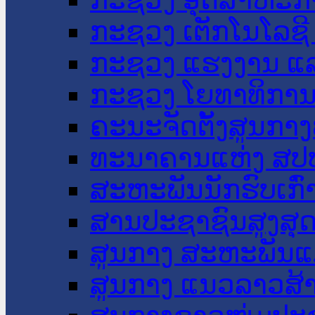
ກະຊວງ ເຕັກໂນໂລຊີ
ກະຊວງ ແຮງງານ ແລ
ກະຊວງ ໂຍທາທິການ 
ຄະນະຈັດຕັ້ງສູນກາງ
ທະນາຄານແຫ່ງ ສປ
ສະຫະພັນນັກຮົບເກົ
ສານປະຊາຊົນສູງສຸ
ສູນກາງ ສະຫະພັນແ
ສູນກາງ ແນວລາວສ້