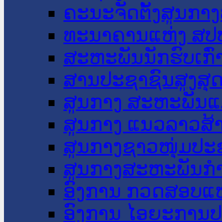
ຄະນະຈັດຕັ້ງສູນກາງ
ທະນາຄານແຫ່ງ ສປ
ສະຫະພັນນັກຮົບເກົ
ສານປະຊາຊົນສູງສຸ
ສູນກາງ ສະຫະພັນແ
ສູນກາງ ແນວລາວສ້
ສູນກາງຊາວໜຸ່ມປະ
ສູນກາງສະຫະພັນກ
ອົງການ ກວດສອບແຫ
ອົງການ ໄອຍະການປ