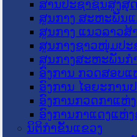
ສານປະຊາຊົນສູງສຸ
ສູນກາງ ສະຫະພັນແ
ສູນກາງ ແນວລາວສ້
ສູນກາງຊາວໜຸ່ມປະ
ສູນກາງສະຫະພັນກ
ອົງການ ກວດສອບແຫ
ອົງການ ໄອຍະການປ
ອົງການກວດກາແຫ່ງ
ອົງການກາແດງແຫ່
ນິຕິກໍາຂັ້ນແຂວງ