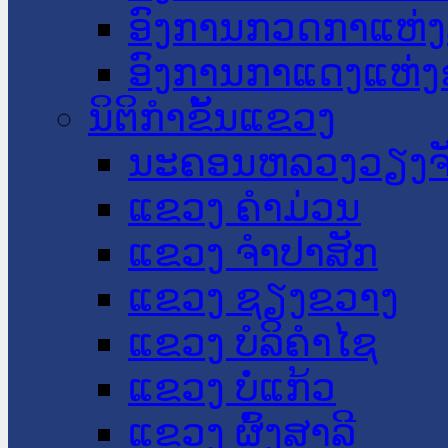
ອົງການກວດກາແຫ່ງ
ອົງການກາແດງແຫ່
ນິຕິກໍາຂັ້ນແຂວງ
ນະ​ຄອນ​ຫລວງວຽງຈ
ແຂວງ ຄໍາມ່ວນ
ແຂວງ ຈໍາປາສັກ
ແຂວງ ຊຽງຂວາງ
ແຂວງ ບໍລິຄໍາໄຊ
ແຂວງ ບໍ່ແກ້ວ
ແຂວງ ຜົ້ງສາລີ