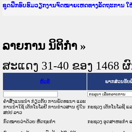
Ministry of Justice Lao PDR
ເຜີຍແຜ່ວັບໄຊຈົດໝາຍເຫດທາງລັດຖະການ ແລະ ແອັບກ
ກະຊວງຍຸຕິທຳ
ຊຸດຝຶກອົບຮົມວຽກງານຈົດໝາຍເຫດທາງລັດຖະການ ໃ
ກອງປະຊຸມທົບທວນຄືນການຈັດຕັ້ງປະຕິບັດວຽກງານຈ
ຝຶກອົບຮົມ ຜູ່ປະສານງານວຽກງານຈົດໝາຍເຫດທາງລັ
ຝຶກອົບຮົມ ຜູ່ປະສານງານວຽກງານຈົດໝາຍເຫດທາງລັດ
ເຜີຍແຜ່ແອັບກົດໝາຍລາວ ແລະ ເວັບໄຊຈົດໝາຍເຫດທ
ເຜີຍແຜ່ແອັບກົດໝາຍລາວ ແລະ ເວັບໄຊຈົດໝາຍເຫດທາ
ຍົກລະດັບວຽກງານຈົດໝາຍເຫດທາງລັດຖະການໃຫ້ຜູ້
ຊຸດຝຶກອົບຮົມວຽກງານຈົດໝາຍເຫດທາງລັດຖະການ ໃ
ລາຍການ ນິຕິກໍາ
»
ສະແດງ 31-40 ຂອງ 1468 ຜົນທ
ຫົວຂໍ້
ພາກສ່ວນຮັບ
ຄຳສັ່ງແນະນຳ ກ່ຽວກັບ ການພັດທະນາ ແລະ
ການນຳໃຊ້ ເຕັກໂນໂລຢີ ການຂ່າວສານ ຢູ່ໃນ
ກະຊວງ ເຕັກໂນໂລຊີ ແ
ສປປ ລາວ
ກົດໝາຍວ່າດ້ວຍ ຫັດຖະກຳ
ກະຊວງ ອຸດສາຫະກຳ ແ