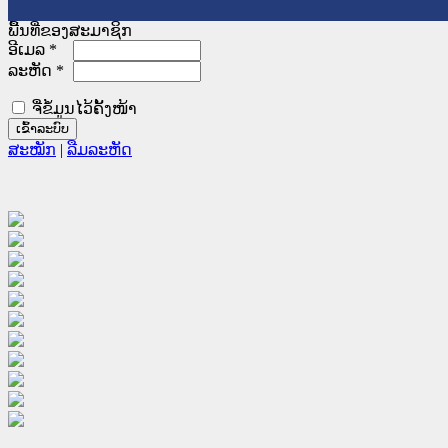
ພື້ນທີ່ຂອງສະມາຊິກ
ອີເມລ
*
ລະຫັດ
*
ຈື່ຂໍ້ມູນໄວ້ຄັ້ງໜ້າ
ສະໝັກ
|
ລືມລະຫັດ