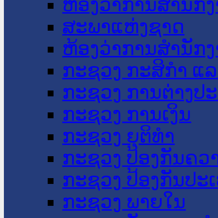
ຫ້ອງວ່າການສໍານັ
ສະພາແຫ່ງຊາດ
ຫ້ອງວ່າການສຳນັກງ
ກະຊວງ ກະສິກຳ ແລະ
ກະຊວງ ການຕ່າງປ
ກະຊວງ ການເງິນ
ກະຊວງ ຍຸຕິທໍາ
ກະຊວງ ປ້ອງກັນຄວ
ກະຊວງ ປ້ອງກັນປະ
ກະຊວງ ພາຍໃນ