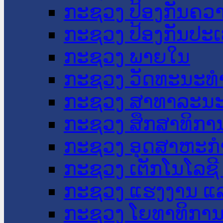
ກະຊວງ ປ້ອງກັນຄວ
ກະຊວງ ປ້ອງກັນປະ
ກະຊວງ ພາຍໃນ
ກະຊວງ ວັດທະນະທຳ
ກະຊວງ ສາທາລະນະ
ກະຊວງ ສຶກສາທິການ
ກະຊວງ ອຸດສາຫະກຳ
ກະຊວງ ເຕັກໂນໂລຊີ
ກະຊວງ ແຮງງານ ແລ
ກະຊວງ ໂຍທາທິການ 