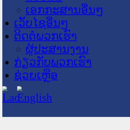
ເອກກະສານອື່ນໆ
ເວັບໄຊອື່ນໆ
ຕິດຕໍ່ພວກເຮົາ
ຜູ້ປະສານງານ
ກ່ຽວກັບພວກເຮົາ
ຊ່ວຍເຫຼືອ