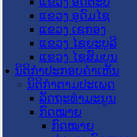
ແຂວງ ອັດຕະປື
ແຂວງ ອຸດົມໄຊ
ແຂວງ ເຊກອງ
ແຂວງ ໄຊຍະບູລີ
ແຂວງ ໄຊສົມບູນ
ນິຕິກໍາປະກອບຄໍາເຫັນ
ນິຕິກໍາຕາມປະເພດ
ລັດຖະທໍາມະນູນ
ກົດໝາຍ
ກົດໝາຍ