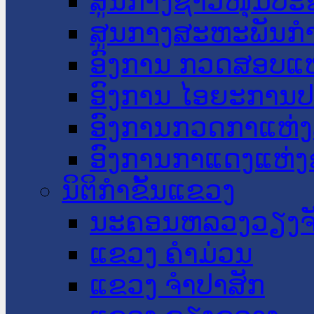
ສູນກາງຊາວໜຸ່ມປະ
ສູນກາງສະຫະພັນກ
ອົງການ ກວດສອບແຫ
ອົງການ ໄອຍະການປ
ອົງການກວດກາແຫ່ງ
ອົງການກາແດງແຫ່
ນິຕິກໍາຂັ້ນແຂວງ
ນະ​ຄອນ​ຫລວງວຽງຈ
ແຂວງ ຄໍາມ່ວນ
ແຂວງ ຈໍາປາສັກ