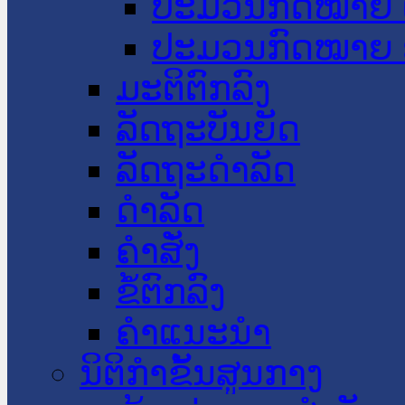
ປະມວນກົດໝາຍ 
ປະມວນກົດໝາຍ 
ມະຕິຕົກລົງ
ລັດຖະບັນຍັດ
ລັດຖະດໍາລັດ
ດໍາລັດ
ຄໍາສັ່ງ
ຂໍ້ຕົກລົງ
ຄໍາແນະນໍາ
ນິຕິກຳຂັ້ນສູນກາງ