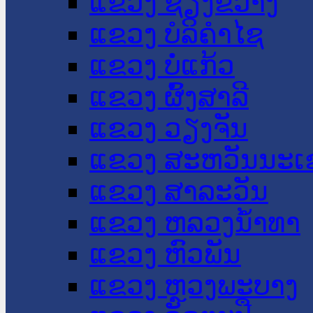
ແຂວງ ຊຽງຂວາງ
ແຂວງ ບໍລິຄໍາໄຊ
ແຂວງ ບໍ່ແກ້ວ
ແຂວງ ຜົ້ງສາລີ
ແຂວງ ວຽງຈັນ
ແຂວງ ສະຫວັນນະເ
ແຂວງ ສາລະວັນ
ແຂວງ ຫລວງນໍ້າທາ
ແຂວງ ຫົວພັນ
ແຂວງ ຫຼວງພະບາງ