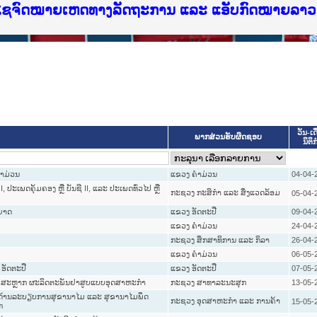
ບໄຊຈົດໝາຍເຫດທາງລັດຖະການ ແລະ ແອັບກົດໝາຍລາວ ທ
ວັນ-ເດ
ພາກສ່ວນຮັບຜິດຊອບ
ນິຕິກ
ຄຳມ່ວນ
ແຂວງ ຄໍາມ່ວນ
04-04-
, ປະເພດຄຸ້ມຄອງ ຫຼື ບັນຊີ II, ແລະ ປະເພດທົ່ວໄປ ຫຼື
ກະຊວງ ກະສິກຳ ແລະ ສິ່ງແວດລ້ອມ
05-04-
ຸຍາດ
ແຂວງ ອັດຕະປື
09-04-
ແຂວງ ຄໍາມ່ວນ
24-04-
ກະຊວງ ສຶກສາທິການ ແລະ ກິລາ
26-04-
ແຂວງ ຄໍາມ່ວນ
06-05-
ອັດຕະປື
ແຂວງ ອັດຕະປື
07-05-
 ແລະ ສະຫຼາກ ຜະລິດຕະພັນຢາສູບແບບອຸດສາຫະກຳ
ກະຊວງ ສາທາລະນະສຸກ
13-05-
ງທາງດ້ານລະບຽບການສຸຂານາໄມ ແລະ ສຸຂານາໄມພຶດ
ກະຊວງ ອຸດສາຫະກຳ ແລະ ການຄ້າ
15-05-
ກ