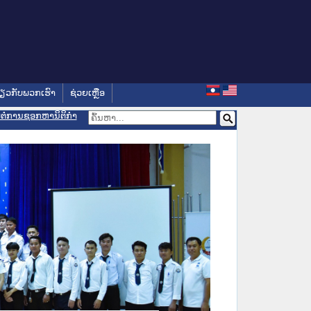
່ຽວກັບພວກເຮົາ
ຊ່ວຍເຫຼືອ
ອມຕໍ່ການຊອກຫານິຕິກຳ