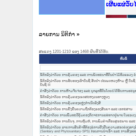
ce Lao PDR
ດໝາຍເຫດທາງລັດຖະການໃຫ້ຜູ້ປະສານງານ
ນການຈັດຕັ້ງປະຕິບັດວຽກງານຈົດໝາຍເຫດ
ສານງານວຽກງານຈົດໝາຍເຫດທາງລັດຖະການ
ສານງານວຽກງານຈົດໝາຍເຫດທາງລັດຖະການ
ດໝາຍລາວ ແລະ ເວັບໄຊຈົດໝາຍເຫດທາງ
ດໝາຍລາວ ແລະ ເວັບໄຊຈົດໝາຍເຫດທາງ
ກງານຈົດໝາຍເຫດທາງລັດຖະການ ໃຫ້ຜູ້
ກງານຈົດໝາຍເຫດທາງລັດຖະການ ໃຫ້ຜູ້
ເຜີຍແຜ່ວັ
ທີ່ ວິທະຍາຄານສັນຕິບານປະຊາຊົນ
ທີ່ ວິທະຍາຄານຕຳຫຼວດປະຊາຊົນ
ານສະພາປະຊາຊົນ ພາກເໜືອ
ງານສະພາປະຊາຊົນ ພາກກາງ
ຂັ້ນແຂວງພາກເໜືອ
ສຳລັບ ພາກກາງ
ທາງລັດຖະການ
ສຳລັບ ພາກໃຕ້
ລາຍການ ນິຕິກໍາ
»
ສະແດງ 1201-1210 ຂອງ 1468 ຜົນທີ່ໄດ້ຮັບ.
ຫົວຂໍ້
ຂໍ້ຕົກລົງວ່າດ້ວຍ ການຄຸ້ມຄອງ ແລະ ການພັດທະນາທີ່ດິນປ່າໄມ້ທົ່ວແຂວງ 
ຂໍ້ຕົກລົງວ່າດ້ວຍ ການຮັບຮອງເອົາບັນຊີ ສັດປ່າ ປະເພດຫວງຫ້າມ ຫຼື ບັນຊີ I
ບັນຊີ III
ຄຳສັ່ງວ່າດ້ວຍ ການຫ້າມຈັບຈ່ອງ ແລະ ບຸກລຸກທີ່ດິນໂດຍບໍ່ໄດ້ຮັບການອະນ
ຂໍ້ຕົກລົງວ່າດ້ວຍ ການຄຸ້ມຄອງເຂດສະຫງວນທາງຫຼວງ
ຂໍ້ຕົກລົງວ່າດ້ວຍ ການຄຸ້ມຄອງແຫຼ່ງກຳເນີດລັງສີ
ຂໍ້ຕົກລົງວ່າດ້ວຍ ການຢັ້ງຢືນຄວາມຖຶກຕ້ອງຂອງສັນຍາ ແລະ ເອກະສານ
ຄຳສັ່ງວ່າດ້ວຍ ການເພີ້ມທະວີຄຸ້ມຄອງກິດຈະການແຮ່ທາດຢູ່ພາຍໃນແຂວງ 
ຂໍ້ຕົກລົງວ່າດ້ວຍ ການບັນຈຸ, ການຫຸ້ມຫໍ່, ການພິມຄຳເຕືອນສຸຂະພາບ
ຂໍ້ຕົກລົງວ່າດ້ວຍ ລາຍການສິນຄ້າທີ່ຕ້ອງຂໍການຢັ້ງຢືນຄວາມສອດຄ່ອ
(Sanitary and Phytosanitary-SPS) ກ່ອນການນຳເຂົ້າ ແລະ ການສົ່ງອອ