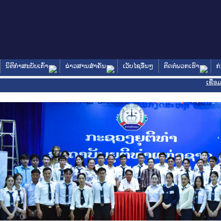
ນິຕິກໍາສະບັບເກົ່າ
ຂ່າວສານສໍາຄັນ
ເວັບໄຊອື່ນໆ
ຕິດຕໍ່ພວກເຮົາ
ກ
ເຊື່