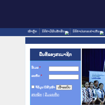
ໜ້າຫຼັກ
ນິຕິກໍາມີຜົນສັກສິດ
ນິຕິກໍາປະກອບຄໍາເຫັນ
ພື້ນທີ່ຂອງສະມາຊິກ
ອີເມລ
*
ລະຫັດ
*
ຈື່ຂໍ້ມູນໄວ້ຄັ້ງໜ້າ
ສະໝັກ
|
ລືມລະຫັດ