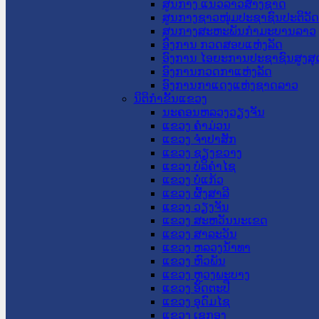
ສູນກາງ ແນວລາວສ້າງຊາດ
ສູນກາງຊາວໜຸ່ມປະຊາຊົນປະຕິວັ
ສູນກາງສະຫະພັນກຳມະບານລາວ
ອົງການ ກວດສອບແຫ່ງລັດ
ອົງການ ໄອຍະການປະຊາຊົນສູງສຸ
ອົງການກວດກາແຫ່ງລັດ
ອົງການກາແດງແຫ່ງຊາດລາວ
ນິຕິກໍາຂັ້ນແຂວງ
ນະ​ຄອນ​ຫລວງວຽງຈັນ
ແຂວງ ຄໍາມ່ວນ
ແຂວງ ຈໍາປາສັກ
ແຂວງ ຊຽງຂວາງ
ແຂວງ ບໍລິຄໍາໄຊ
ແຂວງ ບໍ່ແກ້ວ
ແຂວງ ຜົ້ງສາລີ
ແຂວງ ວຽງຈັນ
ແຂວງ ສະຫວັນນະເຂດ
ແຂວງ ສາລະວັນ
ແຂວງ ຫລວງນໍ້າທາ
ແຂວງ ຫົວພັນ
ແຂວງ ຫຼວງພະບາງ
ແຂວງ ອັດຕະປື
ແຂວງ ອຸດົມໄຊ
ແຂວງ ເຊກອງ