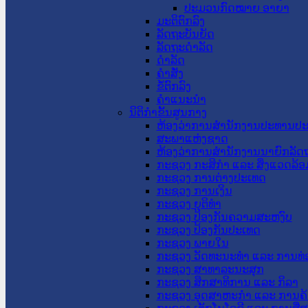
ປະມວນກົດໝາຍ ອາຍາ
ມະຕິຕົກລົງ
ລັດຖະບັນຍັດ
ລັດຖະດໍາລັດ
ດໍາລັດ
ຄໍາສັ່ງ
ຂໍ້ຕົກລົງ
ຄໍາແນະນໍາ
ນິຕິກຳຂັ້ນສູນກາງ
ຫ້ອງວ່າການສໍານັກງານປະທານປ
ສະພາແຫ່ງຊາດ
ຫ້ອງວ່າການສຳນັກງານນາຍົກລັດຖ
ກະຊວງ ກະສິກຳ ແລະ ສິ່ງແວດລ້ອ
ກະຊວງ ການຕ່າງປະເທດ
ກະຊວງ ການເງິນ
ກະຊວງ ຍຸຕິທໍາ
ກະຊວງ ປ້ອງກັນຄວາມສະຫງົບ
ກະຊວງ ປ້ອງກັນປະເທດ
ກະຊວງ ພາຍໃນ
ກະຊວງ ວັດທະນະທຳ ແລະ ການທ່
ກະຊວງ ສາທາລະນະສຸກ
ກະຊວງ ສຶກສາທິການ ແລະ ກິລາ
ກະຊວງ ອຸດສາຫະກຳ ແລະ ການຄ້