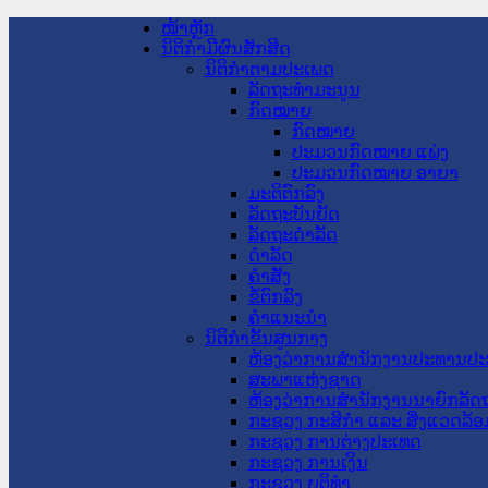
ໜ້າຫຼັກ
ນິຕິກໍາມີຜົນສັກສິດ
ນິຕິກໍາຕາມປະເພດ
ລັດຖະທໍາມະນູນ
ກົດໝາຍ
ກົດໝາຍ
ປະມວນກົດໝາຍ ແພ່ງ
ປະມວນກົດໝາຍ ອາຍາ
ມະຕິຕົກລົງ
ລັດຖະບັນຍັດ
ລັດຖະດໍາລັດ
ດໍາລັດ
ຄໍາສັ່ງ
ຂໍ້ຕົກລົງ
ຄໍາແນະນໍາ
ນິຕິກໍາຂັ້ນສູນກາງ
ຫ້ອງວ່າການສໍານັກງານປະທານປ
ສະພາແຫ່ງຊາດ
ຫ້ອງວ່າການສຳນັກງານນາຍົກລັດຖ
ກະຊວງ ກະສິກຳ ແລະ ສິ່ງແວດລ້ອ
ກະຊວງ ການຕ່າງປະເທດ
ກະຊວງ ການເງິນ
ກະຊວງ ຍຸຕິທໍາ