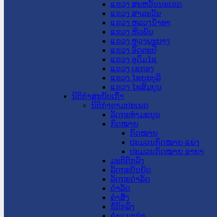
ແຂວງ ສະຫວັນນະເຂດ
ແຂວງ ສາລະວັນ
ແຂວງ ຫລວງນໍ້າທາ
ແຂວງ ຫົວພັນ
ແຂວງ ຫຼວງພະບາງ
ແຂວງ ອັດຕະປື
ແຂວງ ອຸດົມໄຊ
ແຂວງ ເຊກອງ
ແຂວງ ໄຊຍະບູລີ
ແຂວງ ໄຊສົມບູນ
ນິຕິກໍາສະບັບເກົ່າ
ນິຕິກຳຕາມປະເພດ
ລັດຖະທໍາມະນູນ
ກົດໝາຍ
ກົດໝາຍ
ປະມວນກົດໝາຍ ແພ່ງ
ປະມວນກົດໝາຍ ອາຍາ
ມະຕິຕົກລົງ
ລັດຖະບັນຍັດ
ລັດຖະດໍາລັດ
ດໍາລັດ
ຄໍາສັ່ງ
ຂໍ້ຕົກລົງ
ຄໍາແນະນໍາ