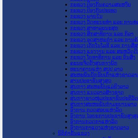
ກະຊວງ ປ້ອງກັນຄວາມສະຫງົບ
ກະຊວງ ປ້ອງກັນປະເທດ
ກະຊວງ ພາຍໃນ
ກະຊວງ ວັດທະນະທຳ ແລະ ການທ່
ກະຊວງ ສາທາລະນະສຸກ
ກະຊວງ ສຶກສາທິການ ແລະ ກິລາ
ກະຊວງ ອຸດສາຫະກຳ ແລະ ການຄ້
ກະຊວງ ເຕັກໂນໂລຊີ ແລະ ການສື່
ກະຊວງ ແຮງງານ ແລະ ສະຫວັດດີ
ກະຊວງ ໂຍທາທິການ ແລະ ຂົນສົ່ງ
ຄະນະຈັດຕັ້ງສູນກາງພັກ
ທະນາຄານແຫ່ງ ສປປ ລາວ
ສະຫະພັນນັກຮົບເກົ່າແຫ່ງຊາດລາ
ສານປະຊາຊົນສູງສຸດ
ສູນກາງ ສະຫະພັນແມ່ຍິງລາວ
ສູນກາງ ແນວລາວສ້າງຊາດ
ສູນກາງຊາວໜຸ່ມປະຊາຊົນປະຕິວັ
ສູນກາງສະຫະພັນກຳມະບານລາວ
ອົງການ ກວດສອບແຫ່ງລັດ
ອົງການ ໄອຍະການປະຊາຊົນສູງສຸ
ອົງການກວດກາແຫ່ງລັດ
ອົງການກາແດງແຫ່ງຊາດລາວ
ນິຕິກໍາຂັ້ນແຂວງ