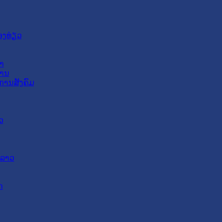
ອງທ່ຽວ
າ
ສານ
ການສັງຄົມ
ວ
ດລາວ
ດ