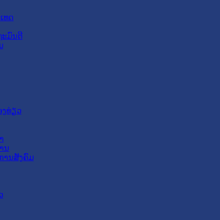
ະເທດ
ະມົນຕີ
ມ
ອງທ່ຽວ
າ
ສານ
ການສັງຄົມ
ວ