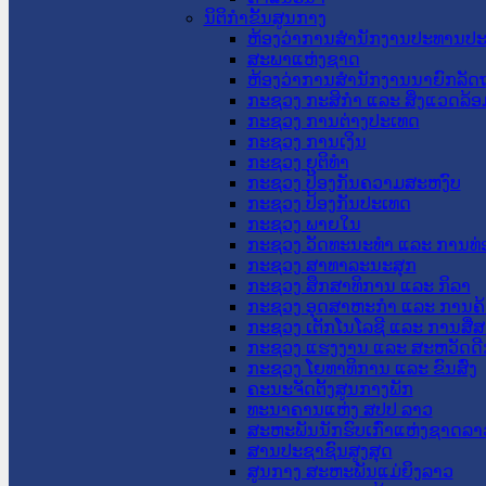
ນິຕິກໍາຂັ້ນສູນກາງ
ຫ້ອງວ່າການສໍານັກງານປະທານປ
ສະພາແຫ່ງຊາດ
ຫ້ອງວ່າການສຳນັກງານນາຍົກລັດຖ
ກະຊວງ ກະສິກຳ ແລະ ສິ່ງແວດລ້ອ
ກະຊວງ ການຕ່າງປະເທດ
ກະຊວງ ການເງິນ
ກະຊວງ ຍຸຕິທໍາ
ກະຊວງ ປ້ອງກັນຄວາມສະຫງົບ
ກະຊວງ ປ້ອງກັນປະເທດ
ກະຊວງ ພາຍໃນ
ກະຊວງ ວັດທະນະທຳ ແລະ ການທ່
ກະຊວງ ສາທາລະນະສຸກ
ກະຊວງ ສຶກສາທິການ ແລະ ກິລາ
ກະຊວງ ອຸດສາຫະກຳ ແລະ ການຄ້
ກະຊວງ ເຕັກໂນໂລຊີ ແລະ ການສື່
ກະຊວງ ແຮງງານ ແລະ ສະຫວັດດີ
ກະຊວງ ໂຍທາທິການ ແລະ ຂົນສົ່ງ
ຄະນະຈັດຕັ້ງສູນກາງພັກ
ທະນາຄານແຫ່ງ ສປປ ລາວ
ສະຫະພັນນັກຮົບເກົ່າແຫ່ງຊາດລາ
ສານປະຊາຊົນສູງສຸດ
ສູນກາງ ສະຫະພັນແມ່ຍິງລາວ