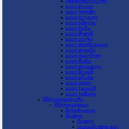
ນະ​ຄອນ​ຫລວງວຽງຈັນ
ແຂວງ ຄໍາມ່ວນ
ແຂວງ ຈໍາປາສັກ
ແຂວງ ຊຽງຂວາງ
ແຂວງ ບໍລິຄໍາໄຊ
ແຂວງ ບໍ່ແກ້ວ
ແຂວງ ຜົ້ງສາລີ
ແຂວງ ວຽງຈັນ
ແຂວງ ສະຫວັນນະເຂດ
ແຂວງ ສາລະວັນ
ແຂວງ ຫລວງນໍ້າທາ
ແຂວງ ຫົວພັນ
ແຂວງ ຫຼວງພະບາງ
ແຂວງ ອັດຕະປື
ແຂວງ ອຸດົມໄຊ
ແຂວງ ເຊກອງ
ແຂວງ ໄຊຍະບູລີ
ແຂວງ ໄຊສົມບູນ
ນິຕິກໍາປະກອບຄໍາເຫັນ
ນິຕິກໍາຕາມປະເພດ
ລັດຖະທໍາມະນູນ
ກົດໝາຍ
ກົດໝາຍ
ປະມວນກົດໝາຍ ແພ່ງ