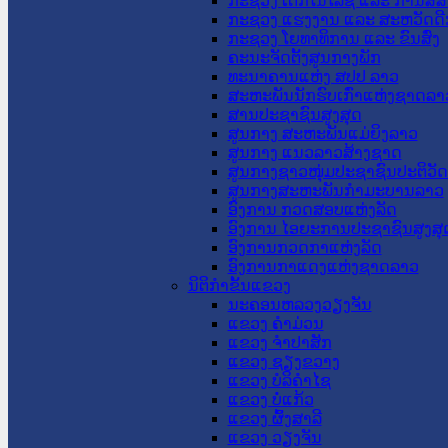
ກະຊວງ ເຕັກໂນໂລຊີ ແລະ ການສື່
ກະຊວງ ແຮງງານ ແລະ ສະຫວັດດີ
ກະຊວງ ໂຍທາທິການ ແລະ ຂົນສົ່ງ
ຄະນະຈັດຕັ້ງສູນກາງພັກ
ທະນາຄານແຫ່ງ ສປປ ລາວ
ສະຫະພັນນັກຮົບເກົ່າແຫ່ງຊາດລາ
ສານປະຊາຊົນສູງສຸດ
ສູນກາງ ສະຫະພັນແມ່ຍິງລາວ
ສູນກາງ ແນວລາວສ້າງຊາດ
ສູນກາງຊາວໜຸ່ມປະຊາຊົນປະຕິວັ
ສູນກາງສະຫະພັນກຳມະບານລາວ
ອົງການ ກວດສອບແຫ່ງລັດ
ອົງການ ໄອຍະການປະຊາຊົນສູງສຸ
ອົງການກວດກາແຫ່ງລັດ
ອົງການກາແດງແຫ່ງຊາດລາວ
ນິຕິກໍາຂັ້ນແຂວງ
ນະ​ຄອນ​ຫລວງວຽງຈັນ
ແຂວງ ຄໍາມ່ວນ
ແຂວງ ຈໍາປາສັກ
ແຂວງ ຊຽງຂວາງ
ແຂວງ ບໍລິຄໍາໄຊ
ແຂວງ ບໍ່ແກ້ວ
ແຂວງ ຜົ້ງສາລີ
ແຂວງ ວຽງຈັນ