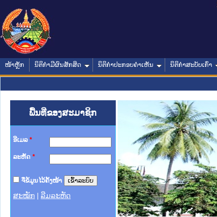
ໜ້າຫຼັກ
ນິຕິກໍາມີຜົນສັກສິດ
ນິຕິກໍາປະກອບຄໍາເຫັນ
ນິຕິກໍາສະບັບເກົ່າ
ພື້ນທີ່ຂອງສະມາຊິກ
ອີເມລ
*
ລະຫັດ
*
ຈື່ຂໍ້ມູນໄວ້ຄັ້ງໜ້າ
ສະໝັກ
|
ລືມລະຫັດ