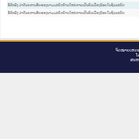
ຂໍ້ຕົກລົງ ວ່າດ້ວຍການຮັບຮອງນາມມະຍົດບ້ານໃຫຍ່ກາຍເປັນຕົວເມືອງນ້ອຍໃນຊົນນະບົດ
ຂໍ້ຕົກລົງ ວ່າດ້ວຍການຮັບຮອງນາມມະຍົດບ້ານໃຫຍ່ກາຍເປັນຕົວເມືອງນ້ອຍໃນຊົນນະບົດ
ຈົດ​ໝາຍ​ເຫດ​ທ
ໂ
ສະ​ຫ