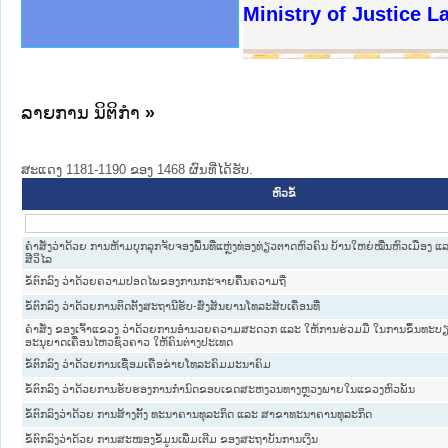
ງລັດຖະການໃຫ້ຜູ້ປະສານງານ
ງປະຕິບັດວຽກງານຈົດໝາຍເຫດ
ານຈົດໝາຍເຫດທາງລັດຖະການ
ານຈົດໝາຍເຫດທາງລັດຖະການ
ະ ເວັບໄຊຈົດໝາຍເຫດທາງ
ະ ເວັບໄຊຈົດໝາຍເຫດທາງ
ເຫດທາງລັດຖະການ ໃຫ້ຜູ້
ເຫດທາງລັດຖະການ ໃຫ້ຜູ້
Ministry of Justice La
ານສັນຕິບານປະຊາຊົນ
ຄານຕຳຫຼວດປະຊາຊົນ
າຊົນ ພາກເໜືອ
ຊາຊົນ ພາກກາງ
າກເໜືອ
າກກາງ
ະການ
າກໃຕ້
ລາຍການ ນິຕິກໍາ
»
ສະແດງ 1181-1190 ຂອງ 1468 ຜົນທີ່ໄດ້ຮັບ.
ຫົວຂໍ້
ຄຳສັ່ງວ່າດ້ວຍ ການຫ້າມບຸກລຸກຈັບຈອງພື້ນທີ່ແຫຼ່ງທ່ອງທ່ຽວຕາດຫົວຄົນ ບ້ານໃຫຍ່ໝື່ນຫົວເມືອງ 
ສີວິໄລ
ຂໍ້ຕົກລົງ ວ່າດ້ວຍຄວາມປອດໄພຂອງການກະຈາຍຄື້ນຄວາມຖີ່
ຂໍ້ຕົກລົງ ວ່າດ້ວຍການຕິດຕັ້ງສະຖານີຮັບ-ສົ່ງສັນຍານໂທລະສັບເຄື່ອນທີ່
ຄຳສັ່ງ ຂອງເຈົ້າແຂວງ ວ່າດ້ວຍການອຳນວຍຄວາມສະດວກ ແລະ ໃຫ້ການຮ່ວມມື ໃນການຂຶ້ນທະບ
ອະນຸຍາດເຄື່ອນໄຫວຊົ່ວຄາວ ໃຫ້ຄົນຕ່າງປະເທດ
ຂໍ້ຕົກລົງ ວ່າດ້ວຍການເຊື່ອມເຄືອຂ່າຍໂທລະຄົມມະນາຄົມ
ຂໍ້ຕົກລົງ ວ່າດ້ວຍການຮັບຮອງການກຳນົດຂອບເຂດສະຫງວນທາງຫຼວງພາຍໃນແຂວງຫົວພັນ
ຂໍ້​ຕົກ​ລົງ​ວ່າ​ດ້ວຍ ການ​ສ້າງ​ຕັ້ງ​ ທະ​ນາ​ຄານ​ທຸ​ລະ​ກິດ ແລະ ສາ​ຂາ​ທະ​ນາ​ຄານ​ທຸ​ລະ​ກິດ
ຂໍ້​ຕົກ​ລົງວ່າ​ດ້ວຍ ການ​ສະ​ໜອງ​ຂໍ້​ມູນ​ເພີ່ມ​ເຕີມ ຂອງ​ສະ​ຖາ​ບັນ​ການ​ເງິນ