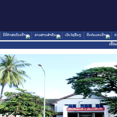
ນິຕິກໍາສະບັບເກົ່າ
ຂ່າວສານສໍາຄັນ
ເວັບໄຊອື່ນໆ
ຕິດຕໍ່ພວກເຮົາ
ກ
ເຊື່