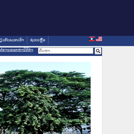
່ຽວກັບພວກເຮົາ
ຊ່ວຍເຫຼືອ
ອມຕໍ່ການຊອກຫານິຕິກຳ