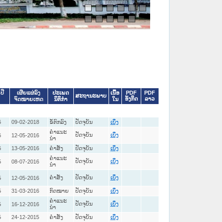
ປະເພດ
ເນື້ອ
PDF
PDF
ປີ
ເຜີຍແຜ່ລົງ
ສະຖານະພາບ
ອັງກິດ
ລາວ
ນິຕິກໍາ
ໃນ
ຈົດໝາຍເຫດ
6
09-02-2018
ຂໍ້ຕົກລົງ
ປັດຈຸບັນ
ເບິ່ງ
ຄໍາແນະ
ປັດຈຸບັນ
6
12-05-2016
ເບິ່ງ
ນໍາ
6
13-05-2016
ຄໍາສັ່ງ
ປັດຈຸບັນ
ເບິ່ງ
ຄໍາແນະ
ປັດຈຸບັນ
5
08-07-2016
ເບິ່ງ
ນໍາ
ຄໍາສັ່ງ
ປັດຈຸບັນ
5
12-05-2016
ເບິ່ງ
5
31-03-2016
ກົດໝາຍ
ປັດຈຸບັນ
ເບິ່ງ
ຄໍາແນະ
ປັດຈຸບັນ
5
16-12-2016
ເບິ່ງ
ນໍາ
5
24-12-2015
ຄໍາສັ່ງ
ປັດຈຸບັນ
ເບິ່ງ