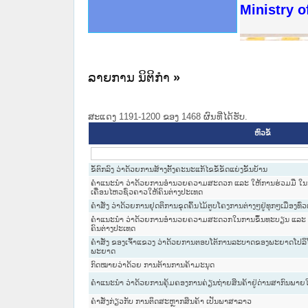
ດໝາຍເຫດທາງລັດຖະການໃຫ້ຜູ້ປະສານງານ
ນການຈັດຕັ້ງປະຕິບັດວຽກງານຈົດໝາຍເຫດ
ສານງານວຽກງານຈົດໝາຍເຫດທາງລັດຖະການ
ສານງານວຽກງານຈົດໝາຍເຫດທາງລັດຖະການ
ດໝາຍລາວ ແລະ ເວັບໄຊຈົດໝາຍເຫດທາງ
ດໝາຍລາວ ແລະ ເວັບໄຊຈົດໝາຍເຫດທາງ
ກງານຈົດໝາຍເຫດທາງລັດຖະການ ໃຫ້ຜູ້
ກງານຈົດໝາຍເຫດທາງລັດຖະການ ໃຫ້ຜູ້
Ministry o
ທີ່ ວິທະຍາຄານສັນຕິບານປະຊາຊົນ
ທີ່ ວິທະຍາຄານຕຳຫຼວດປະຊາຊົນ
ານສະພາປະຊາຊົນ ພາກເໜືອ
ງານສະພາປະຊາຊົນ ພາກກາງ
ຂັ້ນແຂວງພາກເໜືອ
ສຳລັບ ພາກກາງ
ທາງລັດຖະການ
ສຳລັບ ພາກໃຕ້
ລາຍການ ນິຕິກໍາ
»
ສະແດງ 1191-1200 ຂອງ 1468 ຜົນທີ່ໄດ້ຮັບ.
ຫົວຂໍ້
ຂໍ້ຕົກລົງ ວ່າດ້ວຍການສ້າງຕັ້ງຄະນະແກ້ໄຂຂໍ້ຂັດແຍ່ງຂັ້ນບ້ານ
ຄຳແນະນຳ ວ່າດ້ວຍການອຳນວຍຄວາມສະດວກ ແລະ ໃຫ້ການຮ່ວມມື ໃນກ
ເຄື່ອນໄຫວຊົ່ວຄາວໃຫ້ຄົນຕ່າງປະເທດ
ຄຳສັ່ງ ວ່າດ້ວຍການຢຸດຕິການຂຸດຄົ້ນໄມ້ຕູບໂຄງການຕ່າງໆຢູ່ທຸກໆເມືອງທົ່
ຄຳແນະນຳ ວ່າດ້ວຍການອຳນວຍຄວາມສະດວກໃນການຂຶ້ນທະບຽນ ແລະ ອອ
ຄົນຕ່າງປະເທດ
ຄຳສັ່ງ ຂອງເຈົ້າແຂວງ ວ່າດ້ວຍການຕອບໂຕ້ການລະບາດຂອງພະຍາດໂປລິ
ພະຍາດ
ກົດໝາຍວ່າດ້ວຍ ການຕ້ານການຄ້າມະນຸດ
ຄຳແນະນຳ ວ່າດ້ວຍການຄຸ້ມຄອງການຄ່ຽນຖ່າຍສິນຄ້າຢູ່ດ່ານສາກົນພາ
ຄຳສັ່ງກ່ຽວກັບ ການຕິດສະຫຼາກສິນຄ້າ ເປັນພາສາລາວ