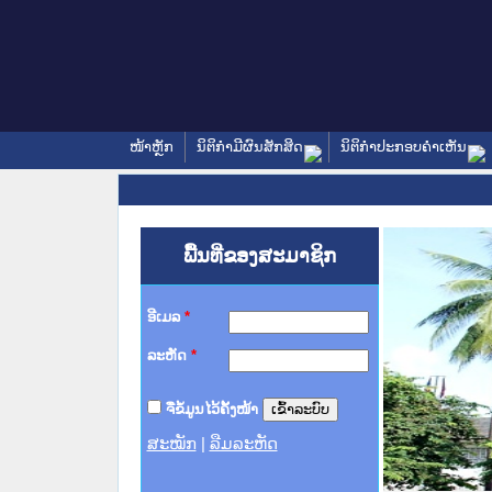
ໜ້າຫຼັກ
ນິຕິກໍາມີຜົນສັກສິດ
ນິຕິກໍາປະກອບຄໍາເຫັນ
ພື້ນທີ່ຂອງສະມາຊິກ
ອີເມລ
*
ລະຫັດ
*
ຈື່ຂໍ້ມູນໄວ້ຄັ້ງໜ້າ
ສະໝັກ
|
ລືມລະຫັດ