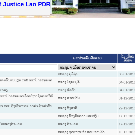
f Justice Lao PDR
ວັນ-ເດືອນ-
ພາກສ່ວນຮັບຜິດຊອບ
ນິຕິກໍາ
ກະຊວງ ຍຸຕິທໍາ
06-01-201
ານຂຶ້ນທະບຽນ ແລະ ອອກບັດອະນຸຍາດ
ແຂວງ ໄຊຍະບູລີ
04-01-201
ວແຂວງ
ແຂວງ ຫົວພັນ
04-01-201
ກບັດອະນຸຍາດເຄື່ອນໄຫວຊົ່ວຄາວໃຫ້
ແຂວງ ສາລະວັນ
31-12-201
ໂອ ແລະ ສົ່ງເສີມການຢອດຢາ-ສັກຢາກັນ
ແຂວງ ຜົ້ງສາລີ
22-12-201
ກະຊວງ ປ້ອງກັນຄວາມສະຫງົບ
17-12-201
ຍໃນແຂວງຄຳມ່ວນ
ແຂວງ ຄໍາມ່ວນ
17-12-201
ກະຊວງ ອຸດສາຫະກຳ ແລະ ການຄ້າ
16-12-201