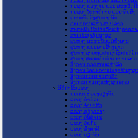
ກະຊວງ ເຕັກໂນໂລຊີ ແລະ ການສື່
ກະຊວງ ແຮງງານ ແລະ ສະຫວັດດີ
ກະຊວງ ໂຍທາທິການ ແລະ ຂົນສົ່ງ
ຄະນະຈັດຕັ້ງສູນກາງພັກ
ທະນາຄານແຫ່ງ ສປປ ລາວ
ສະຫະພັນນັກຮົບເກົ່າແຫ່ງຊາດລາ
ສານປະຊາຊົນສູງສຸດ
ສູນກາງ ສະຫະພັນແມ່ຍິງລາວ
ສູນກາງ ແນວລາວສ້າງຊາດ
ສູນກາງຊາວໜຸ່ມປະຊາຊົນປະຕິວັ
ສູນກາງສະຫະພັນກຳມະບານລາວ
ອົງການ ກວດສອບແຫ່ງລັດ
ອົງການ ໄອຍະການປະຊາຊົນສູງສຸ
ອົງການກວດກາແຫ່ງລັດ
ອົງການກາແດງແຫ່ງຊາດລາວ
ນິຕິກໍາຂັ້ນແຂວງ
ນະ​ຄອນ​ຫລວງວຽງຈັນ
ແຂວງ ຄໍາມ່ວນ
ແຂວງ ຈໍາປາສັກ
ແຂວງ ຊຽງຂວາງ
ແຂວງ ບໍລິຄໍາໄຊ
ແຂວງ ບໍ່ແກ້ວ
ແຂວງ ຜົ້ງສາລີ
ແຂວງ ວຽງຈັນ