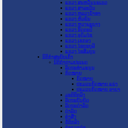
ແຂວງ ສະຫວັນນະເຂດ
ແຂວງ ສາລະວັນ
ແຂວງ ຫລວງນໍ້າທາ
ແຂວງ ຫົວພັນ
ແຂວງ ຫຼວງພະບາງ
ແຂວງ ອັດຕະປື
ແຂວງ ອຸດົມໄຊ
ແຂວງ ເຊກອງ
ແຂວງ ໄຊຍະບູລີ
ແຂວງ ໄຊສົມບູນ
ນິຕິກໍາສະບັບເກົ່າ
ນິຕິກຳຕາມປະເພດ
ລັດຖະທໍາມະນູນ
ກົດໝາຍ
ກົດໝາຍ
ປະມວນກົດໝາຍ ແພ່ງ
ປະມວນກົດໝາຍ ອາຍາ
ມະຕິຕົກລົງ
ລັດຖະບັນຍັດ
ລັດຖະດໍາລັດ
ດໍາລັດ
ຄໍາສັ່ງ
ຂໍ້ຕົກລົງ
ຄໍາແນະນໍາ