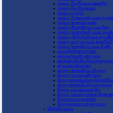
ກະຊວງ ປ້ອງກັນຄວາມສະຫງົບ
ກະຊວງ ປ້ອງກັນປະເທດ
ກະຊວງ ພາຍໃນ
ກະຊວງ ວັດທະນະທຳ ແລະ ການທ່
ກະຊວງ ສາທາລະນະສຸກ
ກະຊວງ ສຶກສາທິການ ແລະ ກິລາ
ກະຊວງ ອຸດສາຫະກຳ ແລະ ການຄ້
ກະຊວງ ເຕັກໂນໂລຊີ ແລະ ການສື່
ກະຊວງ ແຮງງານ ແລະ ສະຫວັດດີ
ກະຊວງ ໂຍທາທິການ ແລະ ຂົນສົ່ງ
ຄະນະຈັດຕັ້ງສູນກາງພັກ
ທະນາຄານແຫ່ງ ສປປ ລາວ
ສະຫະພັນນັກຮົບເກົ່າແຫ່ງຊາດລາ
ສານປະຊາຊົນສູງສຸດ
ສູນກາງ ສະຫະພັນແມ່ຍິງລາວ
ສູນກາງ ແນວລາວສ້າງຊາດ
ສູນກາງຊາວໜຸ່ມປະຊາຊົນປະຕິວັ
ສູນກາງສະຫະພັນກຳມະບານລາວ
ອົງການ ກວດສອບແຫ່ງລັດ
ອົງການ ໄອຍະການປະຊາຊົນສູງສຸ
ອົງການກວດກາແຫ່ງລັດ
ອົງການກາແດງແຫ່ງຊາດລາວ
ນິຕິກໍາຂັ້ນແຂວງ