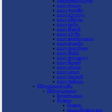
ນະ​ຄອນ​ຫລວງວຽງຈັນ
ແຂວງ ຄໍາມ່ວນ
ແຂວງ ຈໍາປາສັກ
ແຂວງ ຊຽງຂວາງ
ແຂວງ ບໍລິຄໍາໄຊ
ແຂວງ ບໍ່ແກ້ວ
ແຂວງ ຜົ້ງສາລີ
ແຂວງ ວຽງຈັນ
ແຂວງ ສະຫວັນນະເຂດ
ແຂວງ ສາລະວັນ
ແຂວງ ຫລວງນໍ້າທາ
ແຂວງ ຫົວພັນ
ແຂວງ ຫຼວງພະບາງ
ແຂວງ ອັດຕະປື
ແຂວງ ອຸດົມໄຊ
ແຂວງ ເຊກອງ
ແຂວງ ໄຊຍະບູລີ
ແຂວງ ໄຊສົມບູນ
ນິຕິກໍາປະກອບຄໍາເຫັນ
ນິຕິກໍາຕາມປະເພດ
ລັດຖະທໍາມະນູນ
ກົດໝາຍ
ກົດໝາຍ
ປະມວນກົດໝາຍ ແພ່ງ