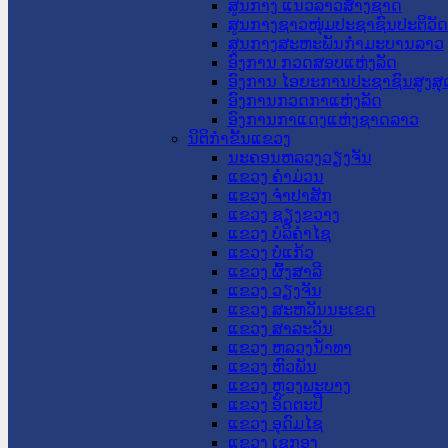
ສູນກາງ ແນວລາວສ້າງຊາດ
ສູນກາງຊາວໜຸ່ມປະຊາຊົນປະຕິວັ
ສູນກາງສະຫະພັນກຳມະບານລາວ
ອົງການ ກວດສອບແຫ່ງລັດ
ອົງການ ໄອຍະການປະຊາຊົນສູງສຸ
ອົງການກວດກາແຫ່ງລັດ
ອົງການກາແດງແຫ່ງຊາດລາວ
ນິຕິກໍາຂັ້ນແຂວງ
ນະ​ຄອນ​ຫລວງວຽງຈັນ
ແຂວງ ຄໍາມ່ວນ
ແຂວງ ຈໍາປາສັກ
ແຂວງ ຊຽງຂວາງ
ແຂວງ ບໍລິຄໍາໄຊ
ແຂວງ ບໍ່ແກ້ວ
ແຂວງ ຜົ້ງສາລີ
ແຂວງ ວຽງຈັນ
ແຂວງ ສະຫວັນນະເຂດ
ແຂວງ ສາລະວັນ
ແຂວງ ຫລວງນໍ້າທາ
ແຂວງ ຫົວພັນ
ແຂວງ ຫຼວງພະບາງ
ແຂວງ ອັດຕະປື
ແຂວງ ອຸດົມໄຊ
ແຂວງ ເຊກອງ