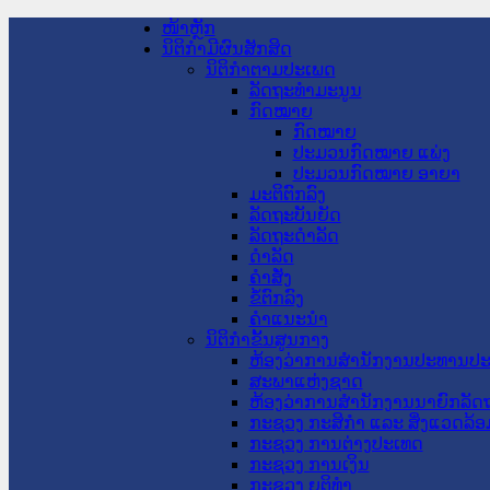
ໜ້າຫຼັກ
ນິຕິກໍາມີຜົນສັກສິດ
ນິຕິກໍາຕາມປະເພດ
ລັດຖະທໍາມະນູນ
ກົດໝາຍ
ກົດໝາຍ
ປະມວນກົດໝາຍ ແພ່ງ
ປະມວນກົດໝາຍ ອາຍາ
ມະຕິຕົກລົງ
ລັດຖະບັນຍັດ
ລັດຖະດໍາລັດ
ດໍາລັດ
ຄໍາສັ່ງ
ຂໍ້ຕົກລົງ
ຄໍາແນະນໍາ
ນິຕິກໍາຂັ້ນສູນກາງ
ຫ້ອງວ່າການສໍານັກງານປະທານປ
ສະພາແຫ່ງຊາດ
ຫ້ອງວ່າການສຳນັກງານນາຍົກລັດຖ
ກະຊວງ ກະສິກຳ ແລະ ສິ່ງແວດລ້ອ
ກະຊວງ ການຕ່າງປະເທດ
ກະຊວງ ການເງິນ
ກະຊວງ ຍຸຕິທໍາ