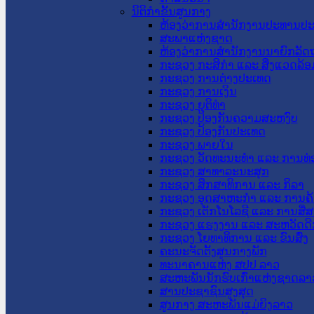
ນິຕິກໍາຂັ້ນສູນກາງ
ຫ້ອງວ່າການສໍານັກງານປະທານປ
ສະພາແຫ່ງຊາດ
ຫ້ອງວ່າການສຳນັກງານນາຍົກລັດຖ
ກະຊວງ ກະສິກຳ ແລະ ສິ່ງແວດລ້ອ
ກະຊວງ ການຕ່າງປະເທດ
ກະຊວງ ການເງິນ
ກະຊວງ ຍຸຕິທໍາ
ກະຊວງ ປ້ອງກັນຄວາມສະຫງົບ
ກະຊວງ ປ້ອງກັນປະເທດ
ກະຊວງ ພາຍໃນ
ກະຊວງ ວັດທະນະທຳ ແລະ ການທ່
ກະຊວງ ສາທາລະນະສຸກ
ກະຊວງ ສຶກສາທິການ ແລະ ກິລາ
ກະຊວງ ອຸດສາຫະກຳ ແລະ ການຄ້
ກະຊວງ ເຕັກໂນໂລຊີ ແລະ ການສື່
ກະຊວງ ແຮງງານ ແລະ ສະຫວັດດີ
ກະຊວງ ໂຍທາທິການ ແລະ ຂົນສົ່ງ
ຄະນະຈັດຕັ້ງສູນກາງພັກ
ທະນາຄານແຫ່ງ ສປປ ລາວ
ສະຫະພັນນັກຮົບເກົ່າແຫ່ງຊາດລາ
ສານປະຊາຊົນສູງສຸດ
ສູນກາງ ສະຫະພັນແມ່ຍິງລາວ