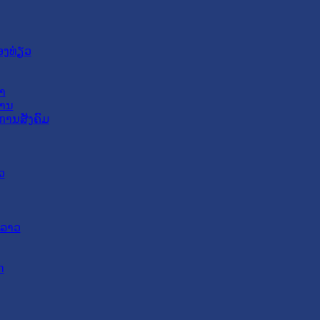
ອງທ່ຽວ
າ
ສານ
ການສັງຄົມ
ວ
ດລາວ
ດ