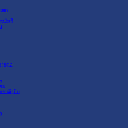
ະເທດ
ະມົນຕີ
ມ
ອງທ່ຽວ
າ
ສານ
ການສັງຄົມ
ວ