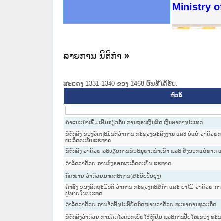
ດໝາຍເຫດທາງລັດຖະການໃຫ້ຜູ້ປະສານງານ
ນການຈັດຕັ້ງປະຕິບັດວຽກງານຈົດໝາຍເຫດ
ສານງານວຽກງານຈົດໝາຍເຫດທາງລັດຖະການ
ສານງານວຽກງານຈົດໝາຍເຫດທາງລັດຖະການ
ດໝາຍລາວ ແລະ ເວັບໄຊຈົດໝາຍເຫດທາງ
ດໝາຍລາວ ແລະ ເວັບໄຊຈົດໝາຍເຫດທາງ
ກງານຈົດໝາຍເຫດທາງລັດຖະການ ໃຫ້ຜູ້
ກງານຈົດໝາຍເຫດທາງລັດຖະການ ໃຫ້ຜູ້
Ministry o
ທີ່ ວິທະຍາຄານສັນຕິບານປະຊາຊົນ
ທີ່ ວິທະຍາຄານຕຳຫຼວດປະຊາຊົນ
ານສະພາປະຊາຊົນ ພາກເໜືອ
ງານສະພາປະຊາຊົນ ພາກກາງ
ຂັ້ນແຂວງພາກເໜືອ
ສຳລັບ ພາກກາງ
ທາງລັດຖະການ
ສຳລັບ ພາກໃຕ້
ລາຍການ ນິຕິກໍາ
»
ສະແດງ 1331-1340 ຂອງ 1468 ຜົນທີ່ໄດ້ຮັບ.
ຫົວຂໍ້
ຄຳແນະນຳເພີ່ມເຕີມກ່ຽວກັບ ການຖອນເງິນສົດ ເງິນຕາຕ່າງປະເທດ
ຂໍ້ຕົກລົງ ຂອງລັດຖະມົນຕີວ່າການ ກະຊວງພະລັງງານ ແລະ ບໍ່ແຮ່ ວ່າດ້ວ
ຜະລິດຕະພັນແຮ່ທາດ
ຂໍ້ຕົກລົງ ວ່າດ້ວຍ ລະບຽບການຂໍອະນຸຍາດນຳເຂົ້າ ແລະ ສົ່ງອອກແຮ່ທາດ
ດຳລັດວ່າດ້ວຍ ການສົ່ງອອກຜະລິດຕະພັນ ແຮ່ທາດ
ກົດໝາຍ ວ່າດ້ວຍມາດຕະຖານ(ສະບັບປັບປຸງ)
ຄຳສັ່ງ ຂອງລັດຖະມົນຕີ ວ່າການ ກະຊວງກະສິກຳ ແລະ ປ່າໄມ້ ວ່າດ້ວຍ ກາ
ຢູ່ພາຍໃນປະເທດ
ດໍາລັດວ່າດ້ວຍ ການຈັດຕັ້ງປະຕິບັດກົດໝາຍວ່າດ້ວຍ ທະນາຄານທຸລະກິດ
ຂໍ້ຕົກລົງວ່າດ້ວຍ ການຄິດໄລ່ດອກເບັ້ຍໃຫ້ກູ້ຢຶມ ແລະການປັບໃໝຂອງ ທະ