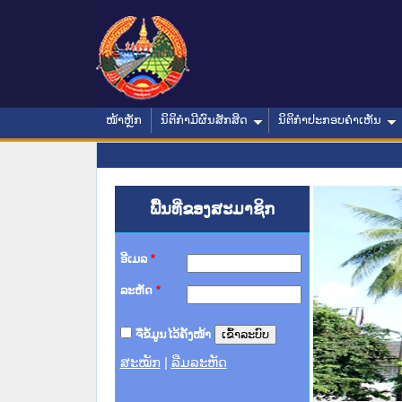
ໜ້າຫຼັກ
ນິຕິກໍາມີຜົນສັກສິດ
ນິຕິກໍາປະກອບຄໍາເຫັນ
ພື້ນທີ່ຂອງສະມາຊິກ
ອີເມລ
*
ລະຫັດ
*
ຈື່ຂໍ້ມູນໄວ້ຄັ້ງໜ້າ
ສະໝັກ
|
ລືມລະຫັດ