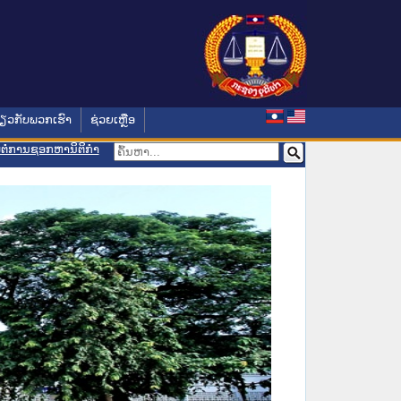
່ຽວກັບພວກເຮົາ
ຊ່ວຍເຫຼືອ
ອມຕໍ່ການຊອກຫານິຕິກຳ