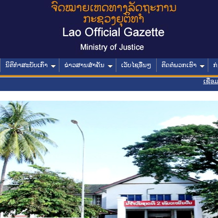
ນິຕິກໍາສະບັບເກົ່າ
ຂ່າວສານສໍາຄັນ
ເວັບໄຊອື່ນໆ
ຕິດຕໍ່ພວກເຮົາ
ກ
ເຊື່