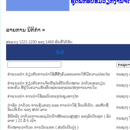
Ministry of Justice 
ເຜີຍແຜ່ວັບໄຊຈົດໝາຍເ
ກະຊວງຍຸຕິທຳ
ຊຸດຝຶກອົບຮົມວຽກງານຈ
ກອງປະຊຸມທົບທວນຄືນກາ
ຝຶກອົບຮົມ ຜູ່ປະສານງ
ຝຶກອົບຮົມ ຜູ່ປະສານງ
ເຜີຍແຜ່ແອັບກົດໝາຍລາ
ເຜີຍແຜ່ແອັບກົດໝາຍລາ
ຍົກລະດັບວຽກງານຈົດໝ
ຊຸດຝຶກອົບຮົມວຽກງານ
ລາຍການ ນິຕິກໍາ
»
ສະແດງ 1221-1230 ຂອງ 1468 ຜົນທີ່ໄດ້ຮັບ.
ຫົວຂໍ້
ຄໍາແນະນໍາ ກ່ຽວກັບການນໍາໃຊ້ສື່ສັງຄົມອອນລາຍໃຫ້ມີຄວາມປອດໄພ
ກະຊວງ ເ
ຄໍາແນະນໍາ ກ່ຽວກັບການຈັດຕັ້ງປະຕິບັດກົດໝາຍ ວ່າດ້ວຍທະບຽນ
ກະຊວງ 
ຄອບຄົວ ທີ່ຢູ່ໃນຄວາມຮັບຜິດຊອບຂອງຂະແໜງການພາຍໃນ
ຄໍາແນະນໍາ ການນໍາໃຊ້ລະບົບກອງປະຊຸມທາງໄກ
ກະຊວງ ເ
ດຳລັດ ວ່າດ້ວຍ ການຄຸ້ມຄອງ ແລະ ການນຳໃຊ້ ອິນເຕີເນັດ, ລະຫັດຊື່
ກະຊວງ ເ
ອິນເຕີເນັດ ຂອງ ສປປ ລາວ
ຂໍ້ຕົກລົງ ວ່າດ້ວຍການອະນຸມັດນ້ຳໜັກລວມສູງສຸດ ຂອງລົດບັນທຸກ ( ລົດ
ກະຊວງ ໂ
ລາກ ) 22 ລໍ້ 6 ເພົາ
ກົດໝາຍວ່າດ້ວຍ ການວັດແທກ ( ສະບັບປັບປຸງ )
ກະຊວງ 