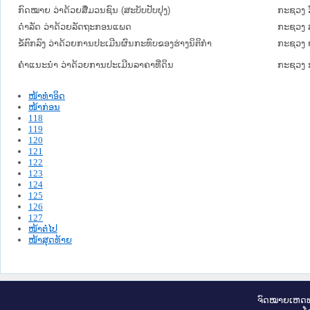
ກົດໝາຍ ວ່າດ້ວຍສື່ມວນຊົນ (ສະບັບປັບປຸງ)
ກະຊວງ 
ດໍາລັດ ວ່າດ້ວຍລັດຖະກອນແພດ
ກະຊວງ 
ຂໍ້ຕົກລົງ ວ່າດ້ວຍການປະເມີນຜົນກະທົບຂອງຮ່າງນິຕິກຳ
ກະຊວງ ຍ
ຄໍາແນະນໍາ ວ່າດ້ວຍການປະເມີນລາຄາທີ່ດິນ
ກະຊວງ ກ
ໜ້າທໍາອິດ
ໜ້າກ່ອນ
118
119
120
121
122
123
124
125
126
127
ໜ້າຕໍ່ໄປ
ໜ້າສຸດທ້າຍ
ຈົດ​ໝາຍ​ເຫດ​ທ