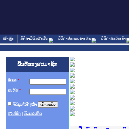
ໜ້າຫຼັກ
ນິຕິກໍາມີຜົນສັກສິດ
ນິຕິກໍາປະກອບຄໍາເຫັນ
ນິຕິກໍາສະບັບເກົ່າ
ພື້ນທີ່ຂອງສະມາຊິກ
ອີເມລ
*
ລະຫັດ
*
ຈື່ຂໍ້ມູນໄວ້ຄັ້ງໜ້າ
ສະໝັກ
|
ລືມລະຫັດ