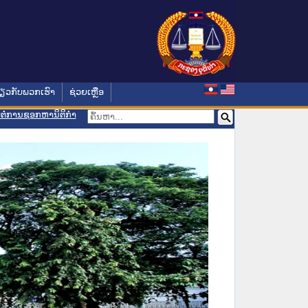
່ຽວກັບພວກເຮົາ
ຊ່ວຍເຫຼືອ
ອມຕໍ່ການຊອກຫານິຕິກຳ