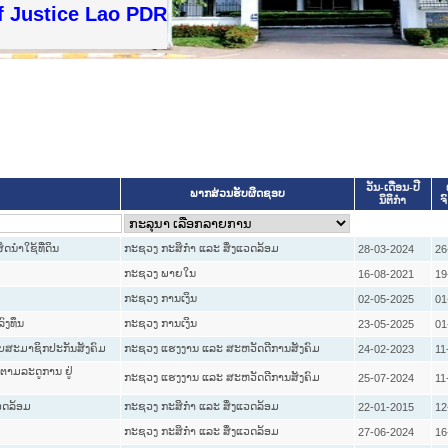
f Justice Lao PDR
ວັນ-ເດືອນ-ປີ
ພາກສ່ວນຮັບຜິດຊອບ
ນິຕິກໍາ
ຈ
ນຳໃຊ້ທີ່ດິນ
ກະຊວງ ກະສິກຳ ແລະ ສິ່ງແວດລ້ອມ
28-03-2024
26
ກະຊວງ ພາຍໃນ
16-08-2021
19
ກະຊວງ ການເງິນ
02-05-2025
01
ົງທຶນ
ກະຊວງ ການເງິນ
23-05-2025
01
ລັບສະມາຊິກປະກັນສັງຄົມ
ກະຊວງ ແຮງງານ ແລະ ສະຫວັດດີການສັງຄົມ
24-02-2023
11
ກຕາມລະດູການ ຢູ່
ກະຊວງ ແຮງງານ ແລະ ສະຫວັດດີການສັງຄົມ
25-07-2024
11
ແວດລ້ອມ
ກະຊວງ ກະສິກຳ ແລະ ສິ່ງແວດລ້ອມ
22-01-2015
12
ກະຊວງ ກະສິກຳ ແລະ ສິ່ງແວດລ້ອມ
27-06-2024
16