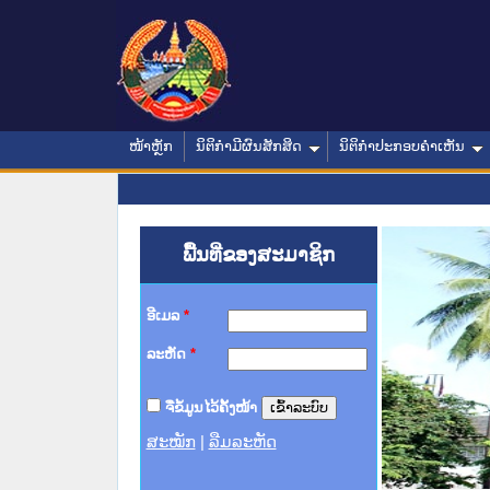
ໜ້າຫຼັກ
ນິຕິກໍາມີຜົນສັກສິດ
ນິຕິກໍາປະກອບຄໍາເຫັນ
ພື້ນທີ່ຂອງສະມາຊິກ
ອີເມລ
*
ລະຫັດ
*
ຈື່ຂໍ້ມູນໄວ້ຄັ້ງໜ້າ
ສະໝັກ
|
ລືມລະຫັດ