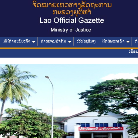
ນິຕິກໍາສະບັບເກົ່າ
ຂ່າວສານສໍາຄັນ
ເວັບໄຊອື່ນໆ
ຕິດຕໍ່ພວກເຮົາ
ກ
ເຊື່