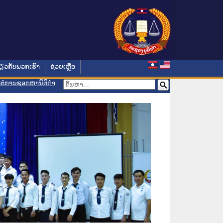
່ຽວກັບພວກເຮົາ
ຊ່ວຍເຫຼືອ
ອມຕໍ່ການຊອກຫານິຕິກຳ