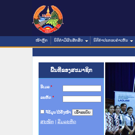
ໜ້າຫຼັກ
ນິຕິກໍາມີຜົນສັກສິດ
ນິຕິກໍາປະກອບຄໍາເຫັນ
ພື້ນທີ່ຂອງສະມາຊິກ
ອີເມລ
*
ລະຫັດ
*
ຈື່ຂໍ້ມູນໄວ້ຄັ້ງໜ້າ
ສະໝັກ
|
ລືມລະຫັດ