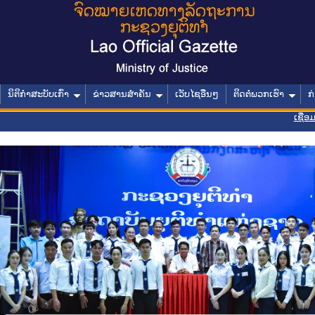
ນິຕິກໍາສະບັບເກົ່າ
ຂ່າວສານສໍາຄັນ
ເວັບໄຊອື່ນໆ
ຕິດຕໍ່ພວກເຮົາ
ກ
ເຊື່