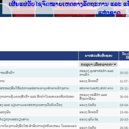
່ວັບໄຊຈົດໝາຍເຫດທາງລັດຖະການ ແລະ ແອັບກົດໝາຍລາ
ວັນ-ເ
ພາກສ່ວນຮັບຜິດຊອບ
ນິ
ກະຊວງ ອຸດສາຫະກຳ ແລະ
ລະຈອນສິນຄ້າ
25-02
ການຄ້າ
ດໝາຍ
ແຂວງ ອັດຕະປື
11-07
ບການສະໜອງທຶນໃຫ້ແກ່ການແຜ່ຜາຍອາວຸດທໍາລາຍລ້າງຜານ
ທະນາຄານແຫ່ງ ສປປ ລາວ
26-11
ກະຊວງ ກະສິກຳ ແລະ
ກງານການຄຸ້ມຄອງສັດນ້ຳ ແລະ ສັດປ່າໃນຂອບເຂດທົ່ວປະເທດ
30-04
ສິ່ງແວດລ້ອມ
ຂອງ ແລະ ລຽບຕາມເຂດສະຫງວນທາງເວັ້ນຕົວເມືອງ
ແຂວງ ບໍ່ແກ້ວ
03-04
ງລະດູຝົນ
ແຂວງ ອັດຕະປື
15-06
ັດ ຕໍ່ວຽກງານທະບຽນສານ
ແຂວງ ອຸດົມໄຊ
20-03
ນຸຍາດໂຄງການລົງທຶນໃໝ່ ສຳລັບການປູກກ້ວຍຫອມ ໃນຂອບເຂດ
ແຂວງ ບໍ່ແກ້ວ
26-06