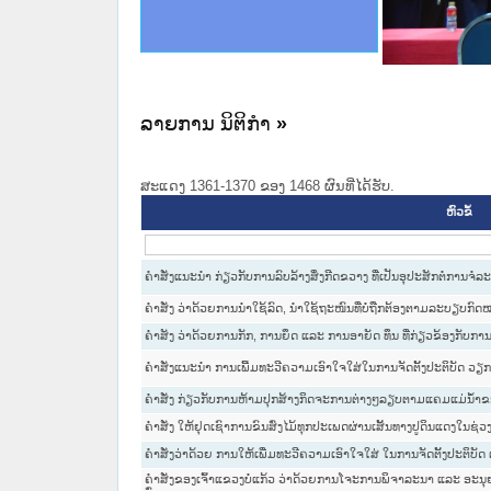
ce Lao PDR
ດໝາຍເຫດທາງລັດຖະການໃຫ້ຜູ້ປະສານງານ
ນການຈັດຕັ້ງປະຕິບັດວຽກງານຈົດໝາຍເຫດ
ສານງານວຽກງານຈົດໝາຍເຫດທາງລັດຖະການ
ສານງານວຽກງານຈົດໝາຍເຫດທາງລັດຖະການ
ດໝາຍລາວ ແລະ ເວັບໄຊຈົດໝາຍເຫດທາງ
ດໝາຍລາວ ແລະ ເວັບໄຊຈົດໝາຍເຫດທາງ
ກງານຈົດໝາຍເຫດທາງລັດຖະການ ໃຫ້ຜູ້
ກງານຈົດໝາຍເຫດທາງລັດຖະການ ໃຫ້ຜູ້
ເຜີຍແຜ
ທີ່ ວິທະຍາຄານສັນຕິບານປະຊາຊົນ
ທີ່ ວິທະຍາຄານຕຳຫຼວດປະຊາຊົນ
ານສະພາປະຊາຊົນ ພາກເໜືອ
ງານສະພາປະຊາຊົນ ພາກກາງ
ຂັ້ນແຂວງພາກເໜືອ
ສຳລັບ ພາກກາງ
ທາງລັດຖະການ
ສຳລັບ ພາກໃຕ້
ລາຍການ ນິຕິກໍາ
»
ສະແດງ 1361-1370 ຂອງ 1468 ຜົນທີ່ໄດ້ຮັບ.
ຫົວຂໍ້
ຄຳສັ່ງແນະນຳ ກ່ຽວກັບການລົບລ້າງສິ່ງກີດຂວາງ ທີ່ເປັນອຸປະສັກຕໍ່ການຈໍ
ຄຳສັ່ງ ວ່າດ້ວຍການນຳໃຊ້ລົດ, ນຳໃຊ້ຖະໜົນທີ່ບໍ່ຖືກຕ້ອງຕາມລະບຽບກົ
ຄໍາສັງ ວ່າດ້ວຍການກັກ, ການຍຶດ ແລະ ການອາຍັດ ທຶນ ທີ່ກ່ຽວຂ້ອງກັ
ຄຳສັ່ງແນະນຳ ການເພີ້ມທະວີຄວາມເອົາໃຈໃສ່ໃນການຈັດຕັ້ງປະຕິບັດ ວຽ
ຄຳສັ່ງ ກ່ຽວກັບການຫ້າມປຸກສ້າງກິດຈະການຕ່າງໆລຽບຕາມແຄມແມ່ນ້ຳ
ຄຳສັ່ງ ໃຫ້ຢຸດເຊົາການຂົນສົ່ງໄມ້ທຸກປະເພດຜ່ານເສັ້ນທາງປູດິນແດງໃນຊ່ວ
ຄຳສັ່ງວ່າດ້ວຍ ການໃຫ້ເພີ່ມທະວີຄວາມເອົາໃຈໃສ່ ໃນການຈັດຕັ້ງປະຕິບ
ຄຳສັ່ງຂອງເຈົ້າແຂວງບໍ່ແກ້ວ ວ່າດ້ວຍການໂຈະການພິຈາລະນາ ແລະ ອະ