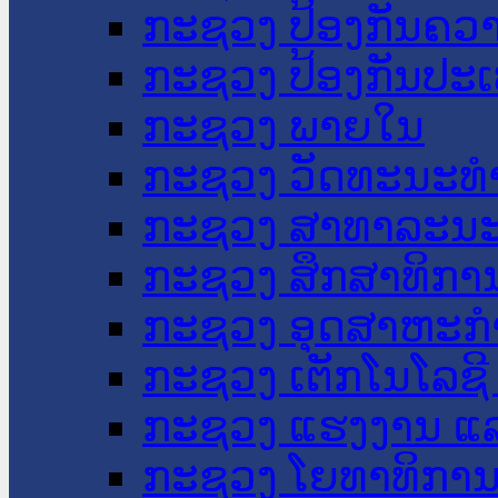
ກະຊວງ ປ້ອງກັນຄວ
ກະຊວງ ປ້ອງກັນປະ
ກະຊວງ ພາຍໃນ
ກະຊວງ ວັດທະນະທຳ
ກະຊວງ ສາທາລະນະ
ກະຊວງ ສຶກສາທິການ
ກະຊວງ ອຸດສາຫະກຳ
ກະຊວງ ເຕັກໂນໂລຊີ
ກະຊວງ ແຮງງານ ແລ
ກະຊວງ ໂຍທາທິການ 