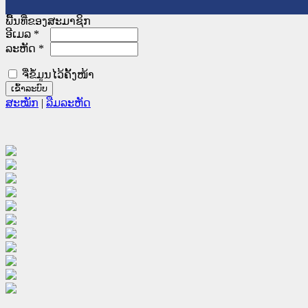
ພື້ນທີ່ຂອງສະມາຊິກ
ອີເມລ
*
ລະຫັດ
*
ຈື່ຂໍ້ມູນໄວ້ຄັ້ງໜ້າ
ສະໝັກ
|
ລືມລະຫັດ