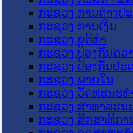
ກະຊວງ ການຕ່າງປ
ກະຊວງ ການເງິນ
ກະຊວງ ຍຸຕິທໍາ
ກະຊວງ ປ້ອງກັນຄວ
ກະຊວງ ປ້ອງກັນປະ
ກະຊວງ ພາຍໃນ
ກະຊວງ ວັດທະນະທຳ
ກະຊວງ ສາທາລະນະ
ກະຊວງ ສຶກສາທິການ
ກະຊວງ ອຸດສາຫະກຳ