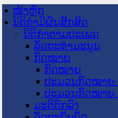
ໜ້າຫຼັກ
ນິຕິກໍາມີຜົນສັກສິດ
ນິຕິກໍາຕາມປະເພດ
ລັດຖະທໍາມະນູນ
ກົດໝາຍ
ກົດໝາຍ
ປະມວນກົດໝາຍ 
ປະມວນກົດໝາຍ 
ມະຕິຕົກລົງ
ລັດຖະບັນຍັດ