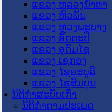
ແຂວງ ຫລວງນໍ້າທາ
ແຂວງ ຫົວພັນ
ແຂວງ ຫຼວງພະບາງ
ແຂວງ ອັດຕະປື
ແຂວງ ອຸດົມໄຊ
ແຂວງ ເຊກອງ
ແຂວງ ໄຊຍະບູລີ
ແຂວງ ໄຊສົມບູນ
ນິຕິກໍາສະບັບເກົ່າ
ນິຕິກຳຕາມປະເພດ