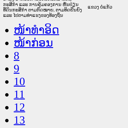
ກະສິກຳ ແລະ ການຄຸ້ມຄອງການ ຫັນປ່ຽນ
ແຂວງ ບໍ່ແກ້ວ
ທີ່ດິນກະສິກຳ ຕາມກົດໝາຍ, ຕາມທິດຍືນຍົງ
ແລະ ໄປຕາມທ່າແຮງຂອງທ້ອງຖິ່ນ
ໜ້າທໍາອິດ
ໜ້າກ່ອນ
8
9
10
11
12
13