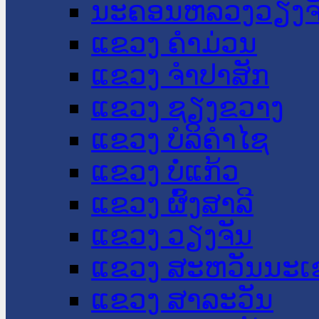
ນະ​ຄອນ​ຫລວງວຽງຈ
ແຂວງ ຄໍາມ່ວນ
ແຂວງ ຈໍາປາສັກ
ແຂວງ ຊຽງຂວາງ
ແຂວງ ບໍລິຄໍາໄຊ
ແຂວງ ບໍ່ແກ້ວ
ແຂວງ ຜົ້ງສາລີ
ແຂວງ ວຽງຈັນ
ແຂວງ ສະຫວັນນະເ
ແຂວງ ສາລະວັນ