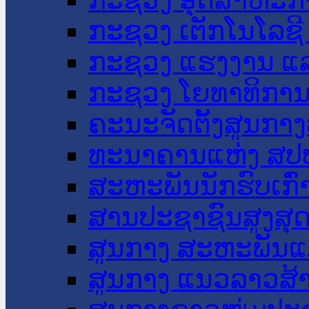
ກະຊວງ ເຕັກໂນໂລຊີ
ກະຊວງ ແຮງງານ ແລ
ກະຊວງ ໂຍທາທິການ 
ຄະນະຈັດຕັ້ງສູນກາງ
ທະນາຄານແຫ່ງ ສປ
ສະຫະພັນນັກຮົບເກົ
ສານປະຊາຊົນສູງສຸ
ສູນກາງ ສະຫະພັນແ
ສູນກາງ ແນວລາວສ້