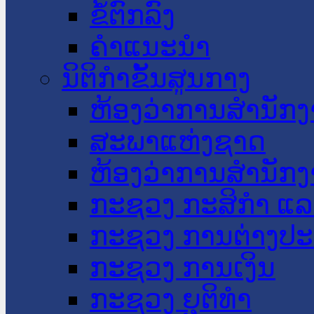
ຂໍ້ຕົກລົງ
ຄໍາແນະນໍາ
ນິຕິກໍາຂັ້ນສູນກາງ
ຫ້ອງວ່າການສໍານັ
ສະພາແຫ່ງຊາດ
ຫ້ອງວ່າການສຳນັກງ
ກະຊວງ ກະສິກຳ ແລະ
ກະຊວງ ການຕ່າງປ
ກະຊວງ ການເງິນ
ກະຊວງ ຍຸຕິທໍາ