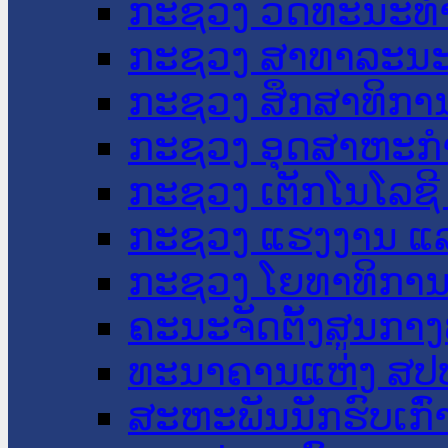
ກະຊວງ ວັດທະນະທຳ
ກະຊວງ ສາທາລະນະ
ກະຊວງ ສຶກສາທິການ
ກະຊວງ ອຸດສາຫະກຳ
ກະຊວງ ເຕັກໂນໂລຊີ
ກະຊວງ ແຮງງານ ແລ
ກະຊວງ ໂຍທາທິການ 
ຄະນະຈັດຕັ້ງສູນກາງ
ທະນາຄານແຫ່ງ ສປ
ສະຫະພັນນັກຮົບເກົ