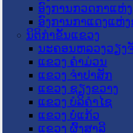
ອົງການກວດກາແຫ່ງ
ອົງການກາແດງແຫ່
ນິຕິກໍາຂັ້ນແຂວງ
ນະ​ຄອນ​ຫລວງວຽງຈ
ແຂວງ ຄໍາມ່ວນ
ແຂວງ ຈໍາປາສັກ
ແຂວງ ຊຽງຂວາງ
ແຂວງ ບໍລິຄໍາໄຊ
ແຂວງ ບໍ່ແກ້ວ
ແຂວງ ຜົ້ງສາລີ