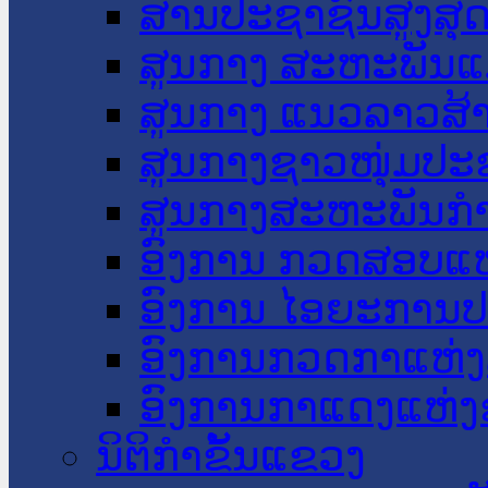
ສານປະຊາຊົນສູງສຸ
ສູນກາງ ສະຫະພັນແ
ສູນກາງ ແນວລາວສ້
ສູນກາງຊາວໜຸ່ມປະ
ສູນກາງສະຫະພັນກ
ອົງການ ກວດສອບແຫ
ອົງການ ໄອຍະການປ
ອົງການກວດກາແຫ່ງ
ອົງການກາແດງແຫ່
ນິຕິກໍາຂັ້ນແຂວງ