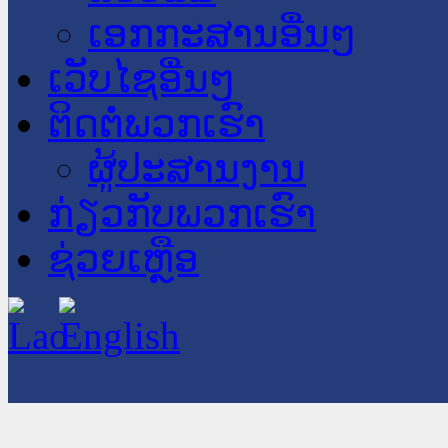
ເອກກະສານອື່ນໆ
ເວັບໄຊອື່ນໆ
ຕິດຕໍ່ພວກເຮົາ
ຜູ້ປະສານງານ
ກ່ຽວກັບພວກເຮົາ
ຊ່ວຍເຫຼືອ