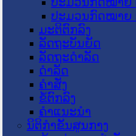
ປະມວນກົດໝາຍ 
ປະມວນກົດໝາຍ 
ມະຕິຕົກລົງ
ລັດຖະບັນຍັດ
ລັດຖະດໍາລັດ
ດໍາລັດ
ຄໍາສັ່ງ
ຂໍ້ຕົກລົງ
ຄໍາແນະນໍາ
ນິຕິກຳຂັ້ນສູນກາງ