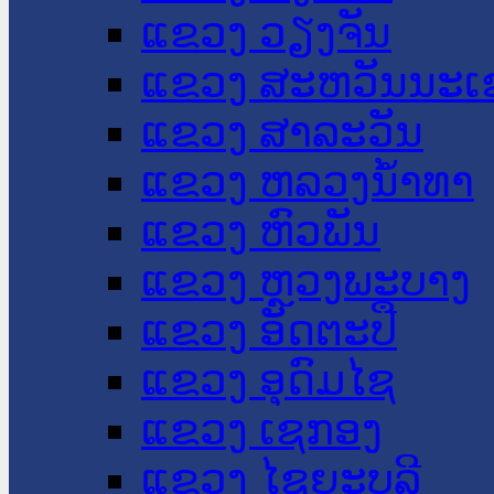
ແຂວງ ວຽງຈັນ
ແຂວງ ສະຫວັນນະເ
ແຂວງ ສາລະວັນ
ແຂວງ ຫລວງນໍ້າທາ
ແຂວງ ຫົວພັນ
ແຂວງ ຫຼວງພະບາງ
ແຂວງ ອັດຕະປື
ແຂວງ ອຸດົມໄຊ
ແຂວງ ເຊກອງ
ແຂວງ ໄຊຍະບູລີ