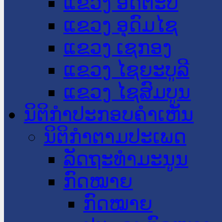
ແຂວງ ອັດຕະປື
ແຂວງ ອຸດົມໄຊ
ແຂວງ ເຊກອງ
ແຂວງ ໄຊຍະບູລີ
ແຂວງ ໄຊສົມບູນ
ນິຕິກໍາປະກອບຄໍາເຫັນ
ນິຕິກໍາຕາມປະເພດ
ລັດຖະທໍາມະນູນ
ກົດໝາຍ
ກົດໝາຍ