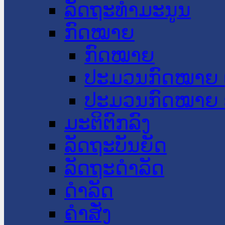
ລັດຖະທໍາມະນູນ
ກົດໝາຍ
ກົດໝາຍ
ປະມວນກົດໝາຍ 
ປະມວນກົດໝາຍ 
ມະຕິຕົກລົງ
ລັດຖະບັນຍັດ
ລັດຖະດໍາລັດ
ດໍາລັດ
ຄໍາສັ່ງ