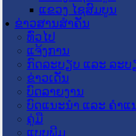
ແຂວງ ໄຊສົມບູນ
ຂ່າວສານສໍາຄັນ
​ທົ່ວ​ໄປ
ແຈ້ງການ
ກົດລະບຽບ ແລະ ລະບ
ຂ່າວເດັ່ນ
ບົດລາຍງານ
ບົດແນະນໍາ ແລະ ຄໍາແ
ຄູ່ມື
ແບບພີມ