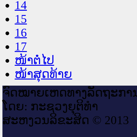
14
15
16
17
ໜ້າຕໍ່ໄປ
ໜ້າສຸດທ້າຍ
ຈົດ​ໝາຍ​ເຫດ​ທາງ​ລັດ​ຖະ​ກາ
ໂດຍ: ກະ​ຊວງຍຸ​ຕິ​ທຳ
ສະ​ຫງວນ​ລິ​ຂະ​ສິດ © 2013