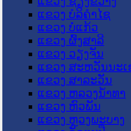
ແຂວງ ຊຽງຂວາງ
ແຂວງ ບໍລິຄໍາໄຊ
ແຂວງ ບໍ່ແກ້ວ
ແຂວງ ຜົ້ງສາລີ
ແຂວງ ວຽງຈັນ
ແຂວງ ສະຫວັນນະເ
ແຂວງ ສາລະວັນ
ແຂວງ ຫລວງນໍ້າທາ
ແຂວງ ຫົວພັນ
ແຂວງ ຫຼວງພະບາງ