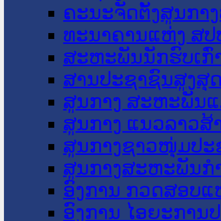
ຄະນະຈັດຕັ້ງສູນກາງ
ທະນາຄານແຫ່ງ ສປ
ສະຫະພັນນັກຮົບເກົ
ສານປະຊາຊົນສູງສຸ
ສູນກາງ ສະຫະພັນແ
ສູນກາງ ແນວລາວສ້
ສູນກາງຊາວໜຸ່ມປະ
ສູນກາງສະຫະພັນກ
ອົງການ ກວດສອບແຫ
ອົງການ ໄອຍະການປ