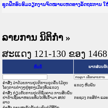
Ministry of Justice Lao PDR
ເຜີຍແຜ່ວັບໄຊຈົດໝາຍເຫດທາງລັດຖະການ ແລະ ແອັບກ
ກະຊວງຍຸຕິທຳ
ຊຸດຝຶກອົບຮົມວຽກງານຈົດໝາຍເຫດທາງລັດຖະການ ໃ
ກອງປະຊຸມທົບທວນຄືນການຈັດຕັ້ງປະຕິບັດວຽກງານຈ
ຝຶກອົບຮົມ ຜູ່ປະສານງານວຽກງານຈົດໝາຍເຫດທາງລັ
ຝຶກອົບຮົມ ຜູ່ປະສານງານວຽກງານຈົດໝາຍເຫດທາງລັດ
ເຜີຍແຜ່ແອັບກົດໝາຍລາວ ແລະ ເວັບໄຊຈົດໝາຍເຫດທ
ເຜີຍແຜ່ແອັບກົດໝາຍລາວ ແລະ ເວັບໄຊຈົດໝາຍເຫດທາ
ຍົກລະດັບວຽກງານຈົດໝາຍເຫດທາງລັດຖະການໃຫ້ຜູ້
ຊຸດຝຶກອົບຮົມວຽກງານຈົດໝາຍເຫດທາງລັດຖະການ ໃ
ລາຍການ ນິຕິກໍາ
»
ສະແດງ 121-130 ຂອງ 1468 ຜ
ຫົວຂໍ້
ພາກສ່ວນຮັ
ຄຳສັ່ງ ວ່າດ້ວຍການຢຸດຕິການຂຸດຄົ້ນໄມ້ຕູບ
ແຂວງ ຫົວພັນ
ໂຄງການຕ່າງໆຢູ່ທຸກໆເມືອງທົ່ວແຂວງ
ຄຳສັ່ງ ກ່ຽວກັບການຢຸດຕິຊົ່ວຄາວ ການສີດພົ່ນ
ຢາຂ້າເຊື້ອພາຫະນະທົ່ວໄປທີ່ເຂົ້າມາ ສປປ
ກະຊວງ ກະສິກຳ ແລະ 
ລາວ
ຄຳສັ່ງ ການສະກັດກັ້ນກຸ່ມຄົນບໍ່ດີທີ່ລັກ