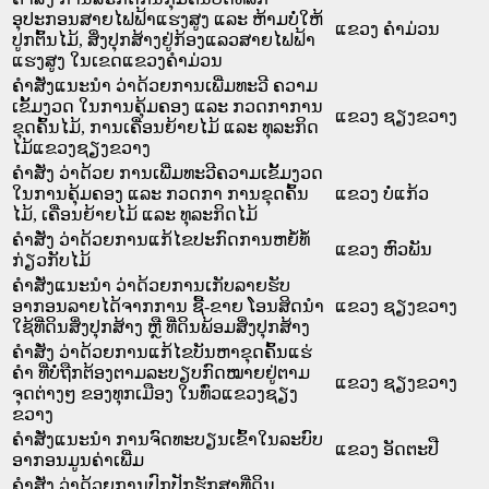
ອຸປະກອນສາຍໄຟຟ້າແຮງສູງ ແລະ ຫ້າມບໍ່ໃຫ້
ແຂວງ ຄໍາມ່ວນ
ປູກຕົ້ນໄມ້, ສິ່ງປຸກສ້າງຢູ່ກ້ອງແລວສາຍໄຟຟ້າ
ແຮງສູງ ໃນເຂດແຂວງຄຳມ່ວນ
ຄຳສັ່ງແນະນຳ ວ່າດ້ວຍການເພີ່ມທະວີ ຄວາມ
ເຂັ້ມງວດ ໃນການຄຸ້ມຄອງ ແລະ ກວດກາການ
ແຂວງ ຊຽງຂວາງ
ຂຸດຄົ້ນໄມ້, ການເຄື່ອນຍ້າຍໄມ້ ແລະ ທຸລະກິດ
ໄມ້ແຂວງຊຽງຂວາງ
ຄຳສັ່ງ ວ່າດ້ວຍ ການເພີ່ມທະວີຄວາມເຂັ້ມງວດ
ໃນການຄຸ້ມຄອງ ແລະ ກວດກາ ການຂຸດຄົ້ນ
ແຂວງ ບໍ່ແກ້ວ
ໄມ້, ເຄື່ອນຍ້າຍໄມ້ ແລະ ທຸລະກິດໄມ້
ຄຳສັ່ງ ວ່າດ້ວຍການແກ້ໄຂປະກົດການຫຍໍ້ທໍ້
ແຂວງ ຫົວພັນ
ກ່ຽວກັບໄມ້
ຄໍາສັ່ງແນະນໍາ ວ່າດ້ວຍການເກັບລາຍຮັບ
ອາກອນລາຍໄດ້ຈາກການ ຊື້-ຂາຍ ໂອນສິດນໍາ
ແຂວງ ຊຽງຂວາງ
ໃຊ້ທີ່ດິນສິ່ງປຸກສ້າງ ຫຼື ທີ່ດິນພ້ອມສິ່ງປຸກສ້າງ
ຄໍາສັ່ງ ວ່າດ້ວຍການແກ້ໄຂບັນຫາຂຸດຄົ້ນແຮ່
ຄໍາ ທີ່ບໍ່ຖືກຕ້ອງຕາມລະບຽບກົດໝາຍຢູ່ຕາມ
ແຂວງ ຊຽງຂວາງ
ຈຸດຕ່າງໆ ຂອງທຸກເມືອງ ໃນທົ່ວແຂວງຊຽງ
ຂວາງ
ຄຳສັ່ງແນະນຳ ການຈົດທະບຽນເຂົ້າໃນລະບົບ
ແຂວງ ອັດຕະປື
ອາກອນມູນຄ່າເພີ່ມ
ຄຳສັ່ງ ວ່າດ້ວຍການປົກປັກຮັກສາທີ່ດິນ