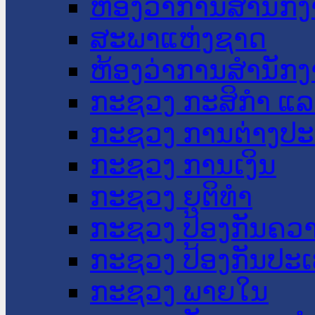
ຫ້ອງວ່າການສໍານັ
ສະພາແຫ່ງຊາດ
ຫ້ອງວ່າການສຳນັກງ
ກະຊວງ ກະສິກຳ ແລະ
ກະຊວງ ການຕ່າງປ
ກະຊວງ ການເງິນ
ກະຊວງ ຍຸຕິທໍາ
ກະຊວງ ປ້ອງກັນຄວ
ກະຊວງ ປ້ອງກັນປະ
ກະຊວງ ພາຍໃນ