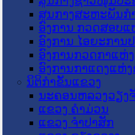
ສູນກາງຊາວໜຸ່ມປະ
ສູນກາງສະຫະພັນກ
ອົງການ ກວດສອບແຫ
ອົງການ ໄອຍະການປ
ອົງການກວດກາແຫ່ງ
ອົງການກາແດງແຫ່
ນິຕິກໍາຂັ້ນແຂວງ
ນະ​ຄອນ​ຫລວງວຽງຈ
ແຂວງ ຄໍາມ່ວນ
ແຂວງ ຈໍາປາສັກ