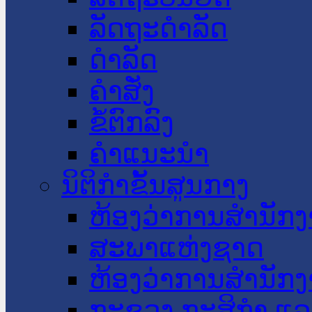
ລັດຖະດໍາລັດ
ດໍາລັດ
ຄໍາສັ່ງ
ຂໍ້ຕົກລົງ
ຄໍາແນະນໍາ
ນິຕິກໍາຂັ້ນສູນກາງ
ຫ້ອງວ່າການສໍານັ
ສະພາແຫ່ງຊາດ
ຫ້ອງວ່າການສຳນັກງ
ກະຊວງ ກະສິກຳ ແລະ