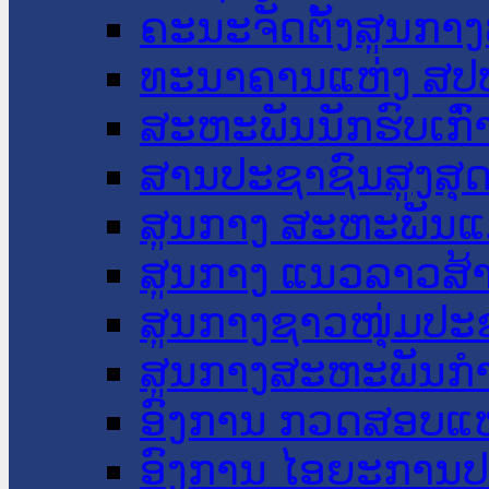
ຄະນະຈັດຕັ້ງສູນກາງ
ທະນາຄານແຫ່ງ ສປ
ສະຫະພັນນັກຮົບເກົ
ສານປະຊາຊົນສູງສຸ
ສູນກາງ ສະຫະພັນແ
ສູນກາງ ແນວລາວສ້
ສູນກາງຊາວໜຸ່ມປະ
ສູນກາງສະຫະພັນກ
ອົງການ ກວດສອບແຫ
ອົງການ ໄອຍະການປ