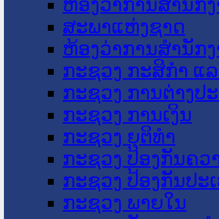
ຫ້ອງວ່າການສໍານັ
ສະພາແຫ່ງຊາດ
ຫ້ອງວ່າການສຳນັກງ
ກະຊວງ ກະສິກຳ ແລະ
ກະຊວງ ການຕ່າງປ
ກະຊວງ ການເງິນ
ກະຊວງ ຍຸຕິທໍາ
ກະຊວງ ປ້ອງກັນຄວ
ກະຊວງ ປ້ອງກັນປະ
ກະຊວງ ພາຍໃນ