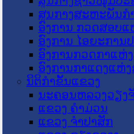
ສູນກາງຊາວໜຸ່ມປະ
ສູນກາງສະຫະພັນກ
ອົງການ ກວດສອບແຫ
ອົງການ ໄອຍະການປ
ອົງການກວດກາແຫ່ງ
ອົງການກາແດງແຫ່
ນິຕິກໍາຂັ້ນແຂວງ
ນະ​ຄອນ​ຫລວງວຽງຈ
ແຂວງ ຄໍາມ່ວນ
ແຂວງ ຈໍາປາສັກ