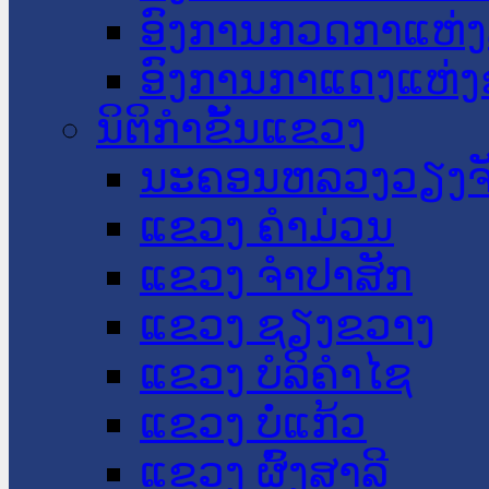
ອົງການກວດກາແຫ່ງ
ອົງການກາແດງແຫ່
ນິຕິກໍາຂັ້ນແຂວງ
ນະ​ຄອນ​ຫລວງວຽງຈ
ແຂວງ ຄໍາມ່ວນ
ແຂວງ ຈໍາປາສັກ
ແຂວງ ຊຽງຂວາງ
ແຂວງ ບໍລິຄໍາໄຊ
ແຂວງ ບໍ່ແກ້ວ
ແຂວງ ຜົ້ງສາລີ