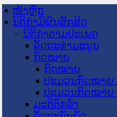
ໜ້າຫຼັກ
ນິຕິກໍາມີຜົນສັກສິດ
ນິຕິກໍາຕາມປະເພດ
ລັດຖະທໍາມະນູນ
ກົດໝາຍ
ກົດໝາຍ
ປະມວນກົດໝາຍ 
ປະມວນກົດໝາຍ 
ມະຕິຕົກລົງ
ລັດຖະບັນຍັດ