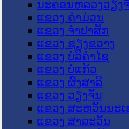
ນະ​ຄອນ​ຫລວງວຽງຈ
ແຂວງ ຄໍາມ່ວນ
ແຂວງ ຈໍາປາສັກ
ແຂວງ ຊຽງຂວາງ
ແຂວງ ບໍລິຄໍາໄຊ
ແຂວງ ບໍ່ແກ້ວ
ແຂວງ ຜົ້ງສາລີ
ແຂວງ ວຽງຈັນ
ແຂວງ ສະຫວັນນະເ
ແຂວງ ສາລະວັນ