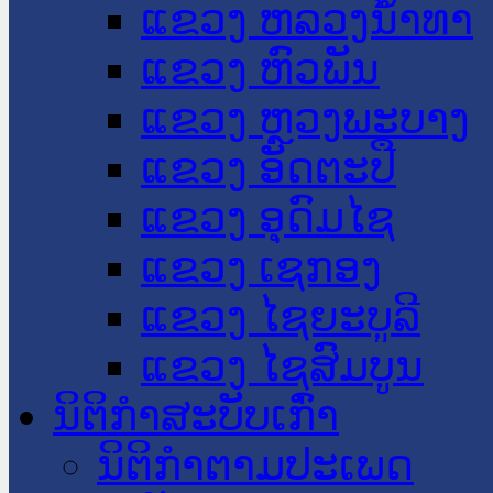
ແຂວງ ຫລວງນໍ້າທາ
ແຂວງ ຫົວພັນ
ແຂວງ ຫຼວງພະບາງ
ແຂວງ ອັດຕະປື
ແຂວງ ອຸດົມໄຊ
ແຂວງ ເຊກອງ
ແຂວງ ໄຊຍະບູລີ
ແຂວງ ໄຊສົມບູນ
ນິຕິກໍາສະບັບເກົ່າ
ນິຕິກຳຕາມປະເພດ