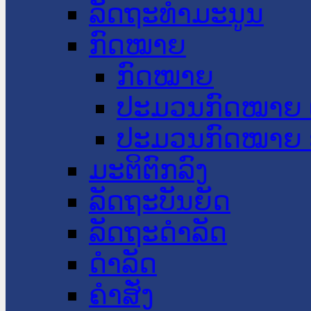
ລັດຖະທໍາມະນູນ
ກົດໝາຍ
ກົດໝາຍ
ປະມວນກົດໝາຍ 
ປະມວນກົດໝາຍ 
ມະຕິຕົກລົງ
ລັດຖະບັນຍັດ
ລັດຖະດໍາລັດ
ດໍາລັດ
ຄໍາສັ່ງ