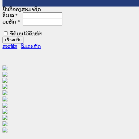
ພື້ນທີ່ຂອງສະມາຊິກ
ອີເມລ
*
ລະຫັດ
*
ຈື່ຂໍ້ມູນໄວ້ຄັ້ງໜ້າ
ສະໝັກ
|
ລືມລະຫັດ