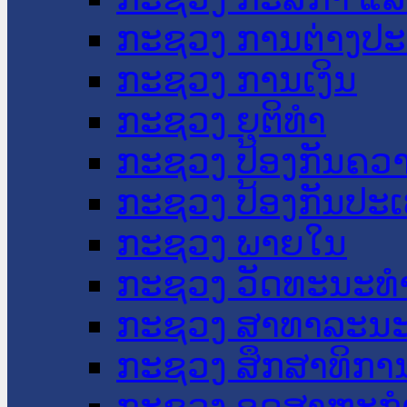
ກະຊວງ ການຕ່າງປ
ກະຊວງ ການເງິນ
ກະຊວງ ຍຸຕິທໍາ
ກະຊວງ ປ້ອງກັນຄວ
ກະຊວງ ປ້ອງກັນປະ
ກະຊວງ ພາຍໃນ
ກະຊວງ ວັດທະນະທຳ
ກະຊວງ ສາທາລະນະ
ກະຊວງ ສຶກສາທິການ
ກະຊວງ ອຸດສາຫະກຳ