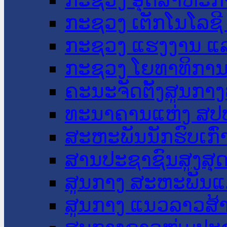
ກະຊວງ ເຕັກໂນໂລຊີ
ກະຊວງ ແຮງງານ ແລ
ກະຊວງ ໂຍທາທິການ 
ຄະນະຈັດຕັ້ງສູນກາງ
ທະນາຄານແຫ່ງ ສປ
ສະຫະພັນນັກຮົບເກົ
ສານປະຊາຊົນສູງສຸ
ສູນກາງ ສະຫະພັນແ
ສູນກາງ ແນວລາວສ້