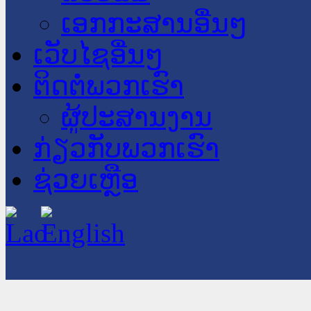
ເອກກະສານອື່ນໆ
ເວັບໄຊອື່ນໆ
ຕິດຕໍ່ພວກເຮົາ
ຜູ້ປະສານງານ
ກ່ຽວກັບພວກເຮົາ
ຊ່ວຍເຫຼືອ