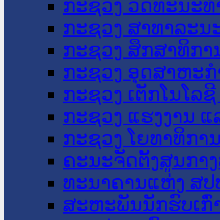
ກະຊວງ ວັດທະນະທຳ
ກະຊວງ ສາທາລະນະ
ກະຊວງ ສຶກສາທິການ
ກະຊວງ ອຸດສາຫະກຳ
ກະຊວງ ເຕັກໂນໂລຊີ
ກະຊວງ ແຮງງານ ແລ
ກະຊວງ ໂຍທາທິການ 
ຄະນະຈັດຕັ້ງສູນກາງ
ທະນາຄານແຫ່ງ ສປ
ສະຫະພັນນັກຮົບເກົ