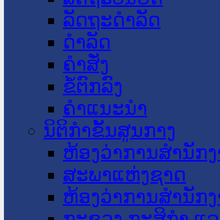
ລັດຖະດໍາລັດ
ດໍາລັດ
ຄໍາສັ່ງ
ຂໍ້ຕົກລົງ
ຄໍາແນະນໍາ
ນິຕິກໍາຂັ້ນສູນກາງ
ຫ້ອງວ່າການສໍານັ
ສະພາແຫ່ງຊາດ
ຫ້ອງວ່າການສຳນັກງ
ກະຊວງ ກະສິກຳ ແລະ