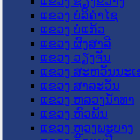
ແຂວງ ຊຽງຂວາງ
ແຂວງ ບໍລິຄໍາໄຊ
ແຂວງ ບໍ່ແກ້ວ
ແຂວງ ຜົ້ງສາລີ
ແຂວງ ວຽງຈັນ
ແຂວງ ສະຫວັນນະເ
ແຂວງ ສາລະວັນ
ແຂວງ ຫລວງນໍ້າທາ
ແຂວງ ຫົວພັນ
ແຂວງ ຫຼວງພະບາງ