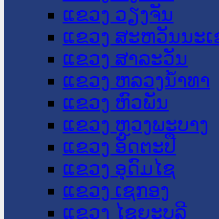
ແຂວງ ວຽງຈັນ
ແຂວງ ສະຫວັນນະເ
ແຂວງ ສາລະວັນ
ແຂວງ ຫລວງນໍ້າທາ
ແຂວງ ຫົວພັນ
ແຂວງ ຫຼວງພະບາງ
ແຂວງ ອັດຕະປື
ແຂວງ ອຸດົມໄຊ
ແຂວງ ເຊກອງ
ແຂວງ ໄຊຍະບູລີ