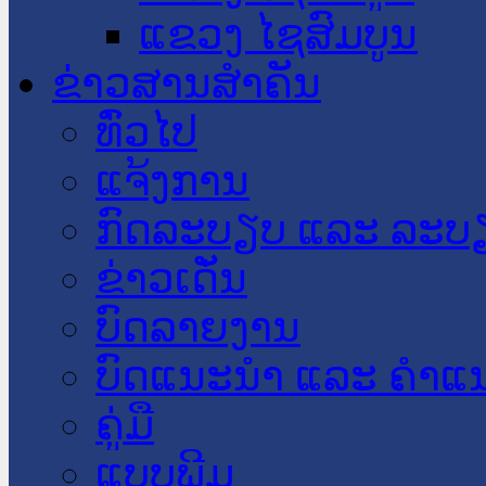
ແຂວງ ໄຊສົມບູນ
ຂ່າວສານສໍາຄັນ
​ທົ່ວ​ໄປ
ແຈ້ງການ
ກົດລະບຽບ ແລະ ລະບ
ຂ່າວເດັ່ນ
ບົດລາຍງານ
ບົດແນະນໍາ ແລະ ຄໍາແ
ຄູ່ມື
ແບບພີມ