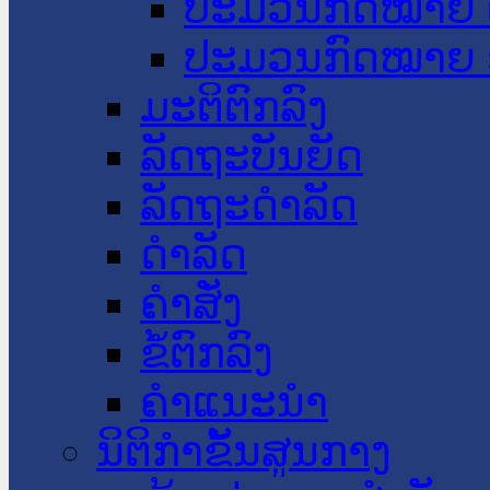
ປະມວນກົດໝາຍ 
ປະມວນກົດໝາຍ 
ມະຕິຕົກລົງ
ລັດຖະບັນຍັດ
ລັດຖະດໍາລັດ
ດໍາລັດ
ຄໍາສັ່ງ
ຂໍ້ຕົກລົງ
ຄໍາແນະນໍາ
ນິຕິກຳຂັ້ນສູນກາງ