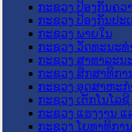
ກະຊວງ ປ້ອງກັນຄວ
ກະຊວງ ປ້ອງກັນປະ
ກະຊວງ ພາຍໃນ
ກະຊວງ ວັດທະນະທຳ
ກະຊວງ ສາທາລະນະ
ກະຊວງ ສຶກສາທິການ
ກະຊວງ ອຸດສາຫະກຳ
ກະຊວງ ເຕັກໂນໂລຊີ
ກະຊວງ ແຮງງານ ແລ
ກະຊວງ ໂຍທາທິການ 