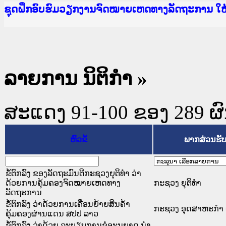
Ministry of Justice Lao PDR
ເຜີຍແຜ່ວັບໄຊຈົດໝາຍເຫດທາງລັດຖະການ ແລະ ແອັບກ
ກະຊວງຍຸຕິທຳ
ຊຸດຝຶກອົບຮົມວຽກງານຈົດໝາຍເຫດທາງລັດຖະການ ໃ
ກອງປະຊຸມທົບທວນຄືນການຈັດຕັ້ງປະຕິບັດວຽກງານຈ
ຝຶກອົບຮົມ ຜູ່ປະສານງານວຽກງານຈົດໝາຍເຫດທາງລັ
ຝຶກອົບຮົມ ຜູ່ປະສານງານວຽກງານຈົດໝາຍເຫດທາງລັດ
ເຜີຍແຜ່ແອັບກົດໝາຍລາວ ແລະ ເວັບໄຊຈົດໝາຍເຫດທ
ເຜີຍແຜ່ແອັບກົດໝາຍລາວ ແລະ ເວັບໄຊຈົດໝາຍເຫດທາ
ຍົກລະດັບວຽກງານຈົດໝາຍເຫດທາງລັດຖະການໃຫ້ຜູ້
ຊຸດຝຶກອົບຮົມວຽກງານຈົດໝາຍເຫດທາງລັດຖະການ ໃ
ລາຍການ ນິຕິກໍາ
»
ສະແດງ 91-100 ຂອງ 289 ຜົນທ
ຫົວຂໍ້
ພາກສ່ວນຮັ
ຂໍ້ຕົກລົງ ຂອງລັດຖະມົນຕີກະຊວງຍຸຕິທຳ ວ່າ
ດ້ວຍການຄຸ້ມຄອງຈົດໝາຍເຫດທາງ
ກະຊວງ ຍຸຕິທໍາ
ລັດຖະການ
ຂໍ້ຕົກລົງ ວ່າດ້ວຍການເຄື່ອນຍ້າຍສິນຄ້າ
ກະຊວງ ອຸດສາຫະກຳ 
ຄຸ້ມຄອງຜ່ານແດນ ສປປ ລາວ
ຂໍ້ຕົກລົງ ວ່າດ້ວຍ ລະບຽບການຂໍອະນຸຍາດ ນຳ