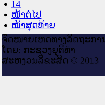
14
ໜ້າຕໍ່ໄປ
ໜ້າສຸດທ້າຍ
ຈົດ​ໝາຍ​ເຫດ​ທາງ​ລັດ​ຖະ​ກາ
ໂດຍ: ກະ​ຊວງຍຸ​ຕິ​ທຳ
ສະ​ຫງວນ​ລິ​ຂະ​ສິດ © 2013