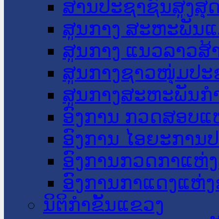
ສານປະຊາຊົນສູງສຸ
ສູນກາງ ສະຫະພັນແ
ສູນກາງ ແນວລາວສ້
ສູນກາງຊາວໜຸ່ມປະ
ສູນກາງສະຫະພັນກ
ອົງການ ກວດສອບແຫ
ອົງການ ໄອຍະການປ
ອົງການກວດກາແຫ່ງ
ອົງການກາແດງແຫ່
ນິຕິກໍາຂັ້ນແຂວງ