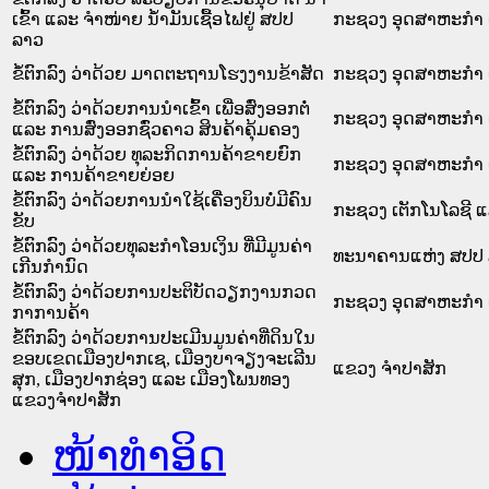
ເຂົ້າ ແລະ ຈຳໜ່າຍ ນ້ຳມັນເຊື້ອໄຟຢູ່ ສປປ
ກະຊວງ ອຸດສາຫະກຳ 
ລາວ
ຂໍ້ຕົກລົງ ວ່າດ້ວຍ ມາດຕະຖານໂຮງງານຂ້າສັດ
ກະຊວງ ອຸດສາຫະກຳ 
ຂໍ້ຕົກລົງ ວ່າດ້ວຍການນຳເຂົ້າ ເພື່ອສົ່ງອອກຕໍ່
ກະຊວງ ອຸດສາຫະກຳ 
ແລະ ການສົ່ງອອກຊົ່ວຄາວ ສິນຄ້າຄຸ້ມຄອງ
ຂໍ້ຕົກລົງ ວ່າດ້ວຍ ທຸລະກິດການຄ້າຂາຍຍົກ
ກະຊວງ ອຸດສາຫະກຳ 
ແລະ ການຄ້າຂາຍຍ່ອຍ
ຂໍ້ຕົກລົງ ວ່າດ້ວຍການນຳໃຊ້ເຄື່ອງບິນບໍ່ມີຄົນ
ກະຊວງ ເຕັກໂນໂລຊີ 
ຂັບ
ຂໍ້​ຕົກ​ລົງ ວ່າ​ດ້ວຍ​ທຸ​ລະ​ກຳ​ໂອ​ນ​ເງິນ ທີ່​ມີ​ມູນ​ຄ່າ​
ທະນາຄານແຫ່ງ ສປປ
ເກີນ​ກຳ​ນົດ
ຂໍ້ຕົກລົງ ວ່າດ້ວຍການປະຕິບັດວຽກງານກວດ
ກະຊວງ ອຸດສາຫະກຳ 
ກາການຄ້າ
ຂໍ້ຕົກລົງ ວ່າດ້ວຍການປະເມີນມູນຄ່າທີ່ດິນໃນ
ຂອບເຂດເມືອງປາກເຊ, ເມືອງບາຈຽງຈະເລີນ
ແຂວງ ຈໍາປາສັກ
ສຸກ, ເມືອງປາກຊ່ອງ ແລະ ເມືອງໂພນທອງ
ແຂວງຈຳປາສັກ
ໜ້າທໍາອິດ