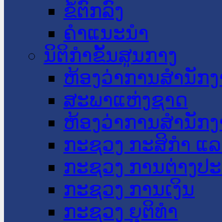
ຂໍ້ຕົກລົງ
ຄໍາແນະນໍາ
ນິຕິກໍາຂັ້ນສູນກາງ
ຫ້ອງວ່າການສໍານັ
ສະພາແຫ່ງຊາດ
ຫ້ອງວ່າການສຳນັກງ
ກະຊວງ ກະສິກຳ ແລະ
ກະຊວງ ການຕ່າງປ
ກະຊວງ ການເງິນ
ກະຊວງ ຍຸຕິທໍາ