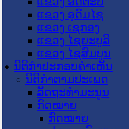
ແຂວງ ອັດຕະປື
ແຂວງ ອຸດົມໄຊ
ແຂວງ ເຊກອງ
ແຂວງ ໄຊຍະບູລີ
ແຂວງ ໄຊສົມບູນ
ນິຕິກໍາປະກອບຄໍາເຫັນ
ນິຕິກໍາຕາມປະເພດ
ລັດຖະທໍາມະນູນ
ກົດໝາຍ
ກົດໝາຍ