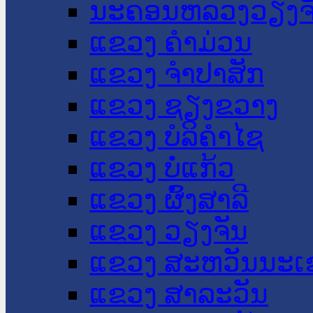
ນະ​ຄອນ​ຫລວງວຽງຈ
ແຂວງ ຄໍາມ່ວນ
ແຂວງ ຈໍາປາສັກ
ແຂວງ ຊຽງຂວາງ
ແຂວງ ບໍລິຄໍາໄຊ
ແຂວງ ບໍ່ແກ້ວ
ແຂວງ ຜົ້ງສາລີ
ແຂວງ ວຽງຈັນ
ແຂວງ ສະຫວັນນະເ
ແຂວງ ສາລະວັນ