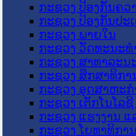
ກະຊວງ ປ້ອງກັນຄວ
ກະຊວງ ປ້ອງກັນປະ
ກະຊວງ ພາຍໃນ
ກະຊວງ ວັດທະນະທຳ
ກະຊວງ ສາທາລະນະ
ກະຊວງ ສຶກສາທິການ
ກະຊວງ ອຸດສາຫະກຳ
ກະຊວງ ເຕັກໂນໂລຊີ
ກະຊວງ ແຮງງານ ແລ
ກະຊວງ ໂຍທາທິການ 