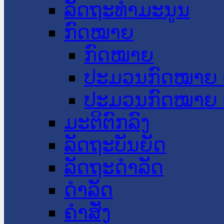
ລັດຖະທໍາມະນູນ
ກົດໝາຍ
ກົດໝາຍ
ປະມວນກົດໝາຍ 
ປະມວນກົດໝາຍ 
ມະຕິຕົກລົງ
ລັດຖະບັນຍັດ
ລັດຖະດໍາລັດ
ດໍາລັດ
ຄໍາສັ່ງ