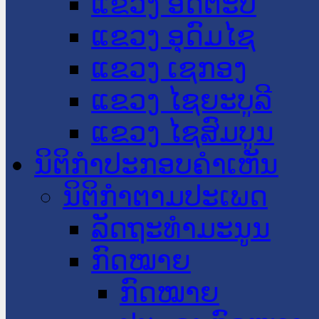
ແຂວງ ອັດຕະປື
ແຂວງ ອຸດົມໄຊ
ແຂວງ ເຊກອງ
ແຂວງ ໄຊຍະບູລີ
ແຂວງ ໄຊສົມບູນ
ນິຕິກໍາປະກອບຄໍາເຫັນ
ນິຕິກໍາຕາມປະເພດ
ລັດຖະທໍາມະນູນ
ກົດໝາຍ
ກົດໝາຍ