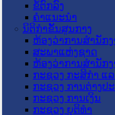
ຂໍ້ຕົກລົງ
ຄໍາແນະນໍາ
ນິຕິກໍາຂັ້ນສູນກາງ
ຫ້ອງວ່າການສໍານັ
ສະພາແຫ່ງຊາດ
ຫ້ອງວ່າການສຳນັກງ
ກະຊວງ ກະສິກຳ ແລະ
ກະຊວງ ການຕ່າງປ
ກະຊວງ ການເງິນ
ກະຊວງ ຍຸຕິທໍາ