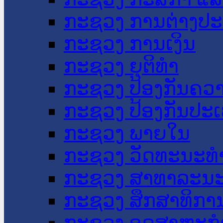
ກະຊວງ ການຕ່າງປ
ກະຊວງ ການເງິນ
ກະຊວງ ຍຸຕິທໍາ
ກະຊວງ ປ້ອງກັນຄວ
ກະຊວງ ປ້ອງກັນປະ
ກະຊວງ ພາຍໃນ
ກະຊວງ ວັດທະນະທຳ
ກະຊວງ ສາທາລະນະ
ກະຊວງ ສຶກສາທິການ
ກະຊວງ ອຸດສາຫະກຳ