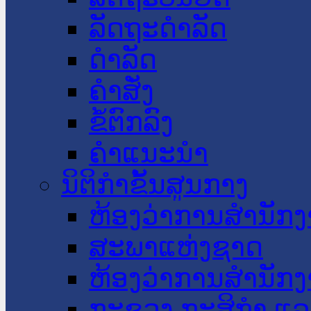
ລັດຖະດໍາລັດ
ດໍາລັດ
ຄໍາສັ່ງ
ຂໍ້ຕົກລົງ
ຄໍາແນະນໍາ
ນິຕິກໍາຂັ້ນສູນກາງ
ຫ້ອງວ່າການສໍານັ
ສະພາແຫ່ງຊາດ
ຫ້ອງວ່າການສຳນັກງ
ກະຊວງ ກະສິກຳ ແລະ