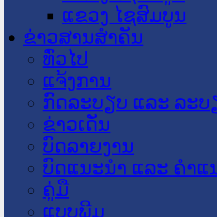
ແຂວງ ໄຊສົມບູນ
ຂ່າວສານສໍາຄັນ
​ທົ່ວ​ໄປ
ແຈ້ງການ
ກົດລະບຽບ ແລະ ລະບ
ຂ່າວເດັ່ນ
ບົດລາຍງານ
ບົດແນະນໍາ ແລະ ຄໍາແ
ຄູ່ມື
ແບບພີມ