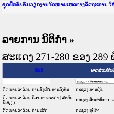
Ministry of Justice Lao PDR
ເຜີຍແຜ່ວັບໄຊຈົດໝາຍເຫດທາງລັດຖະການ ແລະ ແອັບກ
ກະຊວງຍຸຕິທຳ
ຊຸດຝຶກອົບຮົມວຽກງານຈົດໝາຍເຫດທາງລັດຖະການ ໃ
ກອງປະຊຸມທົບທວນຄືນການຈັດຕັ້ງປະຕິບັດວຽກງານຈ
ຝຶກອົບຮົມ ຜູ່ປະສານງານວຽກງານຈົດໝາຍເຫດທາງລັ
ຝຶກອົບຮົມ ຜູ່ປະສານງານວຽກງານຈົດໝາຍເຫດທາງລັດ
ເຜີຍແຜ່ແອັບກົດໝາຍລາວ ແລະ ເວັບໄຊຈົດໝາຍເຫດທ
ເຜີຍແຜ່ແອັບກົດໝາຍລາວ ແລະ ເວັບໄຊຈົດໝາຍເຫດທາ
ຍົກລະດັບວຽກງານຈົດໝາຍເຫດທາງລັດຖະການໃຫ້ຜູ້
ຊຸດຝຶກອົບຮົມວຽກງານຈົດໝາຍເຫດທາງລັດຖະການ ໃ
ລາຍການ ນິຕິກໍາ
»
ສະແດງ 271-280 ຂອງ 289 ຜົນ
ຫົວຂໍ້
ພາກສ່ວນຮັບ
ກົດໝາຍວ່າດ້ວຍ ການສົ່ງເສີມການລົງທຶນ
ກະຊວງ ການເງິນ
ກົດໝາຍວ່າດ້ວຍ ກິລາ-ກາຍຍະກຳ ( ສະບັບ
ກະຊວງ ສຶກສາທິການ ແ
ປັບປຸງ )
ກົດໝາຍວ່າດ້ວຍ ກຳມະສິດ
ກະຊວງ ຍຸຕິທໍາ