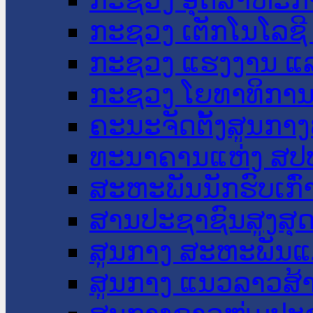
ກະຊວງ ເຕັກໂນໂລຊີ
ກະຊວງ ແຮງງານ ແລ
ກະຊວງ ໂຍທາທິການ 
ຄະນະຈັດຕັ້ງສູນກາງ
ທະນາຄານແຫ່ງ ສປ
ສະຫະພັນນັກຮົບເກົ
ສານປະຊາຊົນສູງສຸ
ສູນກາງ ສະຫະພັນແ
ສູນກາງ ແນວລາວສ້