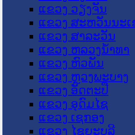
ແຂວງ ວຽງຈັນ
ແຂວງ ສະຫວັນນະເ
ແຂວງ ສາລະວັນ
ແຂວງ ຫລວງນໍ້າທາ
ແຂວງ ຫົວພັນ
ແຂວງ ຫຼວງພະບາງ
ແຂວງ ອັດຕະປື
ແຂວງ ອຸດົມໄຊ
ແຂວງ ເຊກອງ
ແຂວງ ໄຊຍະບູລີ