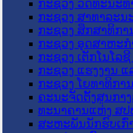
ກະຊວງ ວັດທະນະທຳ
ກະຊວງ ສາທາລະນະ
ກະຊວງ ສຶກສາທິການ
ກະຊວງ ອຸດສາຫະກຳ
ກະຊວງ ເຕັກໂນໂລຊີ
ກະຊວງ ແຮງງານ ແລ
ກະຊວງ ໂຍທາທິການ 
ຄະນະຈັດຕັ້ງສູນກາງ
ທະນາຄານແຫ່ງ ສປ
ສະຫະພັນນັກຮົບເກົ