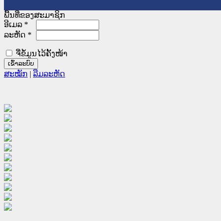
ພື້ນທີ່ຂອງສະມາຊິກ
ອີເມລ
*
ລະຫັດ
*
ຈື່ຂໍ້ມູນໄວ້ຄັ້ງໜ້າ
ສະໝັກ
|
ລືມລະຫັດ