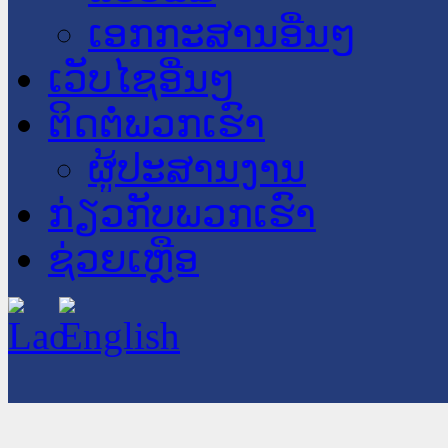
ເອກກະສານອື່ນໆ
ເວັບໄຊອື່ນໆ
ຕິດຕໍ່ພວກເຮົາ
ຜູ້ປະສານງານ
ກ່ຽວກັບພວກເຮົາ
ຊ່ວຍເຫຼືອ