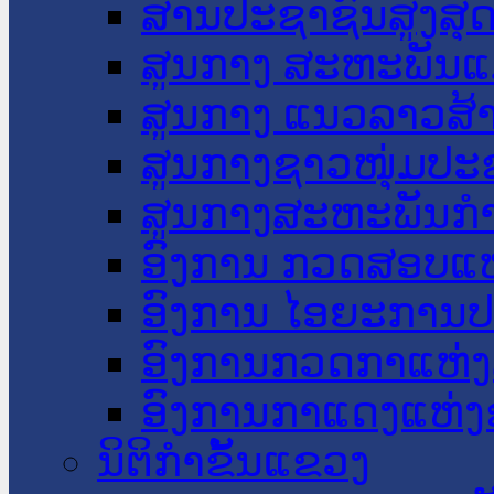
ສານປະຊາຊົນສູງສຸ
ສູນກາງ ສະຫະພັນແ
ສູນກາງ ແນວລາວສ້
ສູນກາງຊາວໜຸ່ມປະ
ສູນກາງສະຫະພັນກ
ອົງການ ກວດສອບແຫ
ອົງການ ໄອຍະການປ
ອົງການກວດກາແຫ່ງ
ອົງການກາແດງແຫ່
ນິຕິກໍາຂັ້ນແຂວງ