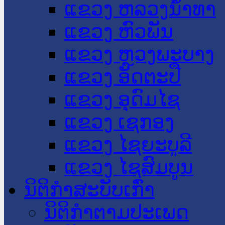
ແຂວງ ຫລວງນໍ້າທາ
ແຂວງ ຫົວພັນ
ແຂວງ ຫຼວງພະບາງ
ແຂວງ ອັດຕະປື
ແຂວງ ອຸດົມໄຊ
ແຂວງ ເຊກອງ
ແຂວງ ໄຊຍະບູລີ
ແຂວງ ໄຊສົມບູນ
ນິຕິກໍາສະບັບເກົ່າ
ນິຕິກຳຕາມປະເພດ