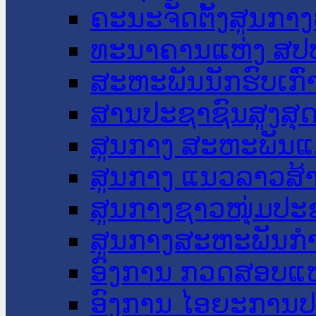
ຄະນະຈັດຕັ້ງສູນກາງ
ທະນາຄານແຫ່ງ ສປ
ສະຫະພັນນັກຮົບເກົ
ສານປະຊາຊົນສູງສຸ
ສູນກາງ ສະຫະພັນແ
ສູນກາງ ແນວລາວສ້
ສູນກາງຊາວໜຸ່ມປະ
ສູນກາງສະຫະພັນກ
ອົງການ ກວດສອບແຫ
ອົງການ ໄອຍະການປ