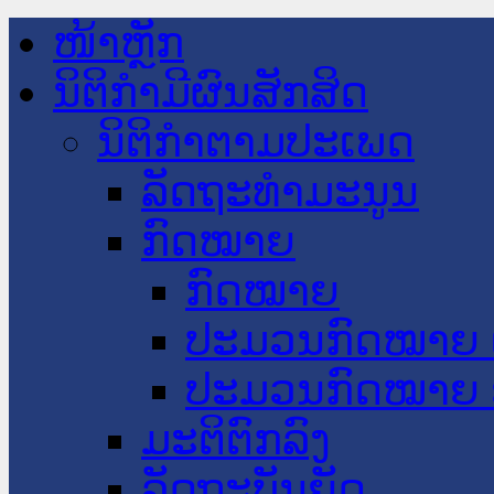
ໜ້າຫຼັກ
ນິຕິກໍາມີຜົນສັກສິດ
ນິຕິກໍາຕາມປະເພດ
ລັດຖະທໍາມະນູນ
ກົດໝາຍ
ກົດໝາຍ
ປະມວນກົດໝາຍ 
ປະມວນກົດໝາຍ 
ມະຕິຕົກລົງ
ລັດຖະບັນຍັດ