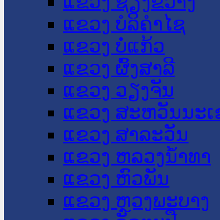
ແຂວງ ຊຽງຂວາງ
ແຂວງ ບໍລິຄໍາໄຊ
ແຂວງ ບໍ່ແກ້ວ
ແຂວງ ຜົ້ງສາລີ
ແຂວງ ວຽງຈັນ
ແຂວງ ສະຫວັນນະເ
ແຂວງ ສາລະວັນ
ແຂວງ ຫລວງນໍ້າທາ
ແຂວງ ຫົວພັນ
ແຂວງ ຫຼວງພະບາງ