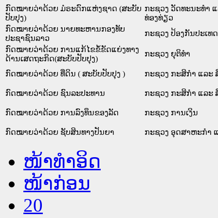
ກົດໝາຍວ່າດ້ວຍ ມໍຣະດົກແຫ່ງຊາດ (ສະບັບ
ກະຊວງ ວັດທະນະທຳ 
ປັບປຸງ)
ທ່ອງທ່ຽວ
ກົດໝາຍວ່າດ້ວຍ ນາຍທະຫານກອງທັບ
ກະຊວງ ປ້ອງກັນປະເທດ
ປະຊາຊົນລາວ
ກົດໝາຍວ່າດ້ວຍ ການແກ້ໄຂຂໍ້ຂັດແຍ່ງທາງ
ກະຊວງ ຍຸຕິທໍາ
ດ້ານເສດຖະກິດ(ສະບັບປັບປຸງ)
ກົດໝາຍວ່າດ້ວຍ ທີ່ດິນ ( ສະບັບປັບປຸງ )
ກະຊວງ ກະສິກຳ ແລະ ສ
ກົດໝາຍວ່າດ້ວຍ ຊົນລະປະທານ
ກະຊວງ ກະສິກຳ ແລະ ສ
ກົດໝາຍວ່າດ້ວຍ ການລົງທຶນຂອງລັດ
ກະຊວງ ການເງິນ
ກົດໝາຍວ່າດ້ວຍ ຊັບສິນທາງປັນຍາ
ກະຊວງ ອຸດສາຫະກຳ ແ
ໜ້າທໍາອິດ
ໜ້າກ່ອນ
20