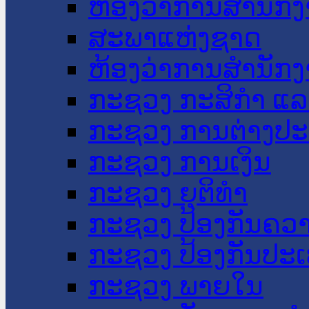
ຫ້ອງວ່າການສໍານັ
ສະພາແຫ່ງຊາດ
ຫ້ອງວ່າການສຳນັກງ
ກະຊວງ ກະສິກຳ ແລະ
ກະຊວງ ການຕ່າງປ
ກະຊວງ ການເງິນ
ກະຊວງ ຍຸຕິທໍາ
ກະຊວງ ປ້ອງກັນຄວ
ກະຊວງ ປ້ອງກັນປະ
ກະຊວງ ພາຍໃນ