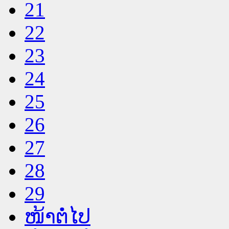
21
22
23
24
25
26
27
28
29
ໜ້າຕໍ່ໄປ