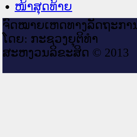
ໜ້າສຸດທ້າຍ
ຈົດ​ໝາຍ​ເຫດ​ທາງ​ລັດ​ຖະ​ກາ
ໂດຍ: ກະ​ຊວງຍຸ​ຕິ​ທຳ
ສະ​ຫງວນ​ລິ​ຂະ​ສິດ © 2013