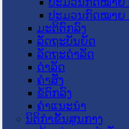
ປະມວນກົດໝາຍ 
ປະມວນກົດໝາຍ 
ມະຕິຕົກລົງ
ລັດຖະບັນຍັດ
ລັດຖະດໍາລັດ
ດໍາລັດ
ຄໍາສັ່ງ
ຂໍ້ຕົກລົງ
ຄໍາແນະນໍາ
ນິຕິກຳຂັ້ນສູນກາງ