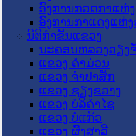
ອົງການກວດກາແຫ່ງ
ອົງການກາແດງແຫ່
ນິຕິກໍາຂັ້ນແຂວງ
ນະ​ຄອນ​ຫລວງວຽງຈ
ແຂວງ ຄໍາມ່ວນ
ແຂວງ ຈໍາປາສັກ
ແຂວງ ຊຽງຂວາງ
ແຂວງ ບໍລິຄໍາໄຊ
ແຂວງ ບໍ່ແກ້ວ
ແຂວງ ຜົ້ງສາລີ