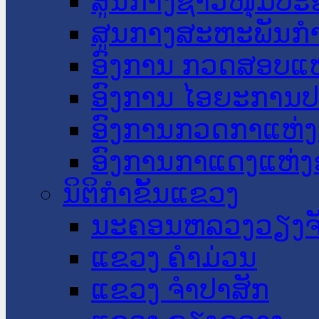
ສູນກາງຊາວໜຸ່ມປະ
ສູນກາງສະຫະພັນກ
ອົງການ ກວດສອບແຫ
ອົງການ ໄອຍະການປ
ອົງການກວດກາແຫ່ງ
ອົງການກາແດງແຫ່
ນິຕິກໍາຂັ້ນແຂວງ
ນະ​ຄອນ​ຫລວງວຽງຈ
ແຂວງ ຄໍາມ່ວນ
ແຂວງ ຈໍາປາສັກ